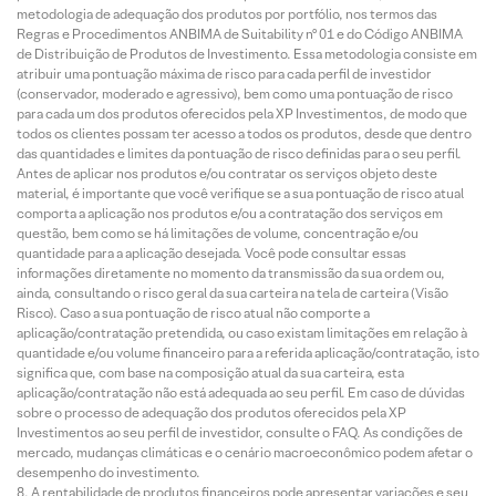
metodologia de adequação dos produtos por portfólio, nos termos das
Regras e Procedimentos ANBIMA de Suitability nº 01 e do Código ANBIMA
de Distribuição de Produtos de Investimento. Essa metodologia consiste em
atribuir uma pontuação máxima de risco para cada perfil de investidor
(conservador, moderado e agressivo), bem como uma pontuação de risco
para cada um dos produtos oferecidos pela XP Investimentos, de modo que
todos os clientes possam ter acesso a todos os produtos, desde que dentro
das quantidades e limites da pontuação de risco definidas para o seu perfil.
Antes de aplicar nos produtos e/ou contratar os serviços objeto deste
material, é importante que você verifique se a sua pontuação de risco atual
comporta a aplicação nos produtos e/ou a contratação dos serviços em
questão, bem como se há limitações de volume, concentração e/ou
quantidade para a aplicação desejada. Você pode consultar essas
informações diretamente no momento da transmissão da sua ordem ou,
ainda, consultando o risco geral da sua carteira na tela de carteira (Visão
Risco). Caso a sua pontuação de risco atual não comporte a
aplicação/contratação pretendida, ou caso existam limitações em relação à
quantidade e/ou volume financeiro para a referida aplicação/contratação, isto
significa que, com base na composição atual da sua carteira, esta
aplicação/contratação não está adequada ao seu perfil. Em caso de dúvidas
sobre o processo de adequação dos produtos oferecidos pela XP
Investimentos ao seu perfil de investidor, consulte o FAQ. As condições de
mercado, mudanças climáticas e o cenário macroeconômico podem afetar o
desempenho do investimento.
A rentabilidade de produtos financeiros pode apresentar variações e seu