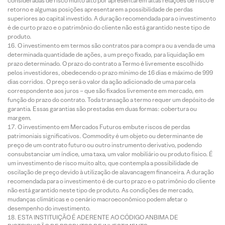
consideradas de risco muito alto por apresentarem altas relações de risco e
retorno e algumas posições apresentarem a possibilidade de perdas
superiores ao capital investido. A duração recomendada para o investimento
é de curto prazo e o patrimônio do cliente não está garantido neste tipo de
produto.
O investimento em termos são contratos para compra ou a venda de uma
determinada quantidade de ações, a um preço fixado, para liquidação em
prazo determinado. O prazo do contrato a Termo é livremente escolhido
pelos investidores, obedecendo o prazo mínimo de 16 dias e máximo de 999
dias corridos. O preço será o valor da ação adicionado de uma parcela
correspondente aos juros – que são fixados livremente em mercado, em
função do prazo do contrato. Toda transação a termo requer um depósito de
garantia. Essas garantias são prestadas em duas formas: cobertura ou
margem.
O investimento em Mercados Futuros embute riscos de perdas
patrimoniais significativos. Commodity é um objeto ou determinante de
preço de um contrato futuro ou outro instrumento derivativo, podendo
consubstanciar um índice, uma taxa, um valor mobiliário ou produto físico. É
um investimento de risco muito alto, que contempla a possibilidade de
oscilação de preço devido à utilização de alavancagem financeira. A duração
recomendada para o investimento é de curto prazo e o patrimônio do cliente
não está garantido neste tipo de produto. As condições de mercado,
mudanças climáticas e o cenário macroeconômico podem afetar o
desempenho do investimento.
ESTA INSTITUIÇÃO É ADERENTE AO CÓDIGO ANBIMA DE