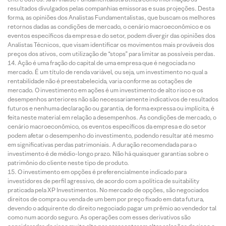
resultados divulgados pelas companhias emissoras e suas projeções. Desta
forma, as opiniões dos Analistas Fundamentalistas, que buscam os melhores
retornos dadas as condições de mercado, o cenário macroeconômico e os
eventos específicos da empresa e do setor, podem divergir das opiniões dos
Analistas Técnicos, que visam identificar os movimentos mais prováveis dos
preços dos ativos, com utilização de “stops” para limitar as possíveis perdas.
Ação é uma fração do capital de uma empresa que é negociada no
mercado. É um título de renda variável, ou seja, um investimento no qual a
rentabilidade não é preestabelecida, varia conforme as cotações de
mercado. O investimento em ações é um investimento de alto risco e os
desempenhos anteriores não são necessariamente indicativos de resultados
futuros e nenhuma declaração ou garantia, de forma expressa ou implícita, é
feita neste material em relação a desempenhos. As condições de mercado, o
cenário macroeconômico, os eventos específicos da empresa e do setor
podem afetar o desempenho do investimento, podendo resultar até mesmo
em significativas perdas patrimoniais. A duração recomendada para o
investimento é de médio-longo prazo. Não há quaisquer garantias sobre o
patrimônio do cliente neste tipo de produto.
O investimento em opções é preferencialmente indicado para
investidores de perfil agressivo, de acordo com a política de suitability
praticada pela XP Investimentos. No mercado de opções, são negociados
direitos de compra ou venda de um bem por preço fixado em data futura,
devendo o adquirente do direito negociado pagar um prêmio ao vendedor tal
como num acordo seguro. As operações com esses derivativos são