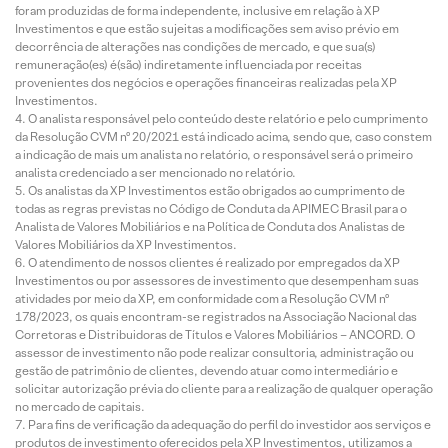
foram produzidas de forma independente, inclusive em relação à XP
Investimentos e que estão sujeitas a modificações sem aviso prévio em
decorrência de alterações nas condições de mercado, e que sua(s)
remuneração(es) é(são) indiretamente influenciada por receitas
provenientes dos negócios e operações financeiras realizadas pela XP
Investimentos.
O analista responsável pelo conteúdo deste relatório e pelo cumprimento
da Resolução CVM nº 20/2021 está indicado acima, sendo que, caso constem
a indicação de mais um analista no relatório, o responsável será o primeiro
analista credenciado a ser mencionado no relatório.
Os analistas da XP Investimentos estão obrigados ao cumprimento de
todas as regras previstas no Código de Conduta da APIMEC Brasil para o
Analista de Valores Mobiliários e na Política de Conduta dos Analistas de
Valores Mobiliários da XP Investimentos.
O atendimento de nossos clientes é realizado por empregados da XP
Investimentos ou por assessores de investimento que desempenham suas
atividades por meio da XP, em conformidade com a Resolução CVM nº
178/2023, os quais encontram-se registrados na Associação Nacional das
Corretoras e Distribuidoras de Títulos e Valores Mobiliários – ANCORD. O
assessor de investimento não pode realizar consultoria, administração ou
gestão de patrimônio de clientes, devendo atuar como intermediário e
solicitar autorização prévia do cliente para a realização de qualquer operação
no mercado de capitais.
Para fins de verificação da adequação do perfil do investidor aos serviços e
produtos de investimento oferecidos pela XP Investimentos, utilizamos a