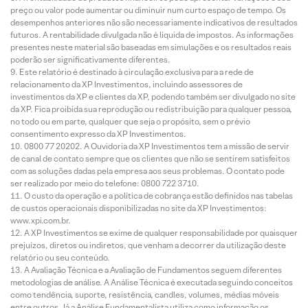
preço ou valor pode aumentar ou diminuir num curto espaço de tempo. Os
desempenhos anteriores não são necessariamente indicativos de resultados
futuros. A rentabilidade divulgada não é líquida de impostos. As informações
presentes neste material são baseadas em simulações e os resultados reais
poderão ser significativamente diferentes.
Este relatório é destinado à circulação exclusiva para a rede de
relacionamento da XP Investimentos, incluindo assessores de
investimentos da XP e clientes da XP, podendo também ser divulgado no site
da XP. Fica proibida sua reprodução ou redistribuição para qualquer pessoa,
no todo ou em parte, qualquer que seja o propósito, sem o prévio
consentimento expresso da XP Investimentos.
0800 77 20202. A Ouvidoria da XP Investimentos tem a missão de servir
de canal de contato sempre que os clientes que não se sentirem satisfeitos
com as soluções dadas pela empresa aos seus problemas. O contato pode
ser realizado por meio do telefone: 0800 722 3710.
O custo da operação e a política de cobrança estão definidos nas tabelas
de custos operacionais disponibilizadas no site da XP Investimentos:
www.xpi.com.br.
A XP Investimentos se exime de qualquer responsabilidade por quaisquer
prejuízos, diretos ou indiretos, que venham a decorrer da utilização deste
relatório ou seu conteúdo.
A Avaliação Técnica e a Avaliação de Fundamentos seguem diferentes
metodologias de análise. A Análise Técnica é executada seguindo conceitos
como tendência, suporte, resistência, candles, volumes, médias móveis
entre outros. Já a Análise Fundamentalista utiliza como informação os