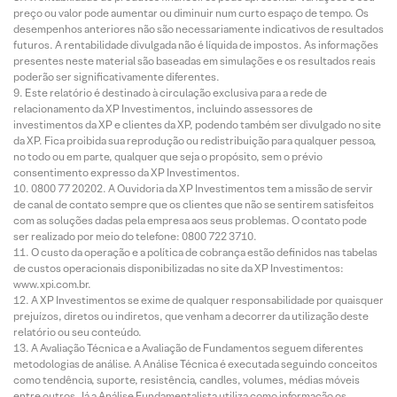
preço ou valor pode aumentar ou diminuir num curto espaço de tempo. Os
desempenhos anteriores não são necessariamente indicativos de resultados
futuros. A rentabilidade divulgada não é líquida de impostos. As informações
presentes neste material são baseadas em simulações e os resultados reais
poderão ser significativamente diferentes.
Este relatório é destinado à circulação exclusiva para a rede de
relacionamento da XP Investimentos, incluindo assessores de
investimentos da XP e clientes da XP, podendo também ser divulgado no site
da XP. Fica proibida sua reprodução ou redistribuição para qualquer pessoa,
no todo ou em parte, qualquer que seja o propósito, sem o prévio
consentimento expresso da XP Investimentos.
0800 77 20202. A Ouvidoria da XP Investimentos tem a missão de servir
de canal de contato sempre que os clientes que não se sentirem satisfeitos
com as soluções dadas pela empresa aos seus problemas. O contato pode
ser realizado por meio do telefone: 0800 722 3710.
O custo da operação e a política de cobrança estão definidos nas tabelas
de custos operacionais disponibilizadas no site da XP Investimentos:
www.xpi.com.br.
A XP Investimentos se exime de qualquer responsabilidade por quaisquer
prejuízos, diretos ou indiretos, que venham a decorrer da utilização deste
relatório ou seu conteúdo.
A Avaliação Técnica e a Avaliação de Fundamentos seguem diferentes
metodologias de análise. A Análise Técnica é executada seguindo conceitos
como tendência, suporte, resistência, candles, volumes, médias móveis
entre outros. Já a Análise Fundamentalista utiliza como informação os