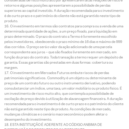
consideradas de risco muito alto por apresentarem altas relações de risco e
retorno e algumas posições apresentarem a possibilidade de perdas
superiores ao capital investido. A duração recomendada para o investimento
é de curto prazo e o patrimônio do cliente não está garantido neste tipo de
produto.
O investimento em termos são contratos para compra ou a venda de uma
determinada quantidade de ações, a um preço fixado, para liquidação em
prazo determinado. O prazo do contrato a Termo é livremente escolhido
pelos investidores, obedecendo o prazo mínimo de 16 dias e máximo de 999
dias corridos. O preço será o valor da ação adicionado de uma parcela
correspondente aos juros – que são fixados livremente em mercado, em
função do prazo do contrato. Toda transação a termo requer um depósito de
garantia. Essas garantias são prestadas em duas formas: cobertura ou
margem.
O investimento em Mercados Futuros embute riscos de perdas
patrimoniais significativos. Commodity é um objeto ou determinante de
preço de um contrato futuro ou outro instrumento derivativo, podendo
consubstanciar um índice, uma taxa, um valor mobiliário ou produto físico. É
um investimento de risco muito alto, que contempla a possibilidade de
oscilação de preço devido à utilização de alavancagem financeira. A duração
recomendada para o investimento é de curto prazo e o patrimônio do cliente
não está garantido neste tipo de produto. As condições de mercado,
mudanças climáticas e o cenário macroeconômico podem afetar o
desempenho do investimento.
ESTA INSTITUIÇÃO É ADERENTE AO CÓDIGO ANBIMA DE