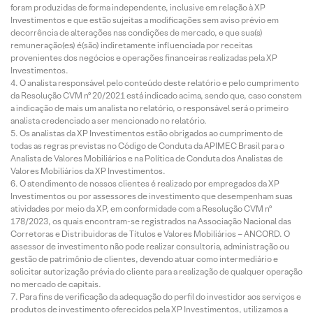
foram produzidas de forma independente, inclusive em relação à XP
Investimentos e que estão sujeitas a modificações sem aviso prévio em
decorrência de alterações nas condições de mercado, e que sua(s)
remuneração(es) é(são) indiretamente influenciada por receitas
provenientes dos negócios e operações financeiras realizadas pela XP
Investimentos.
O analista responsável pelo conteúdo deste relatório e pelo cumprimento
da Resolução CVM nº 20/2021 está indicado acima, sendo que, caso constem
a indicação de mais um analista no relatório, o responsável será o primeiro
analista credenciado a ser mencionado no relatório.
Os analistas da XP Investimentos estão obrigados ao cumprimento de
todas as regras previstas no Código de Conduta da APIMEC Brasil para o
Analista de Valores Mobiliários e na Política de Conduta dos Analistas de
Valores Mobiliários da XP Investimentos.
O atendimento de nossos clientes é realizado por empregados da XP
Investimentos ou por assessores de investimento que desempenham suas
atividades por meio da XP, em conformidade com a Resolução CVM nº
178/2023, os quais encontram-se registrados na Associação Nacional das
Corretoras e Distribuidoras de Títulos e Valores Mobiliários – ANCORD. O
assessor de investimento não pode realizar consultoria, administração ou
gestão de patrimônio de clientes, devendo atuar como intermediário e
solicitar autorização prévia do cliente para a realização de qualquer operação
no mercado de capitais.
Para fins de verificação da adequação do perfil do investidor aos serviços e
produtos de investimento oferecidos pela XP Investimentos, utilizamos a