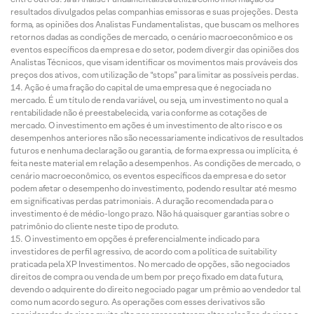
resultados divulgados pelas companhias emissoras e suas projeções. Desta
forma, as opiniões dos Analistas Fundamentalistas, que buscam os melhores
retornos dadas as condições de mercado, o cenário macroeconômico e os
eventos específicos da empresa e do setor, podem divergir das opiniões dos
Analistas Técnicos, que visam identificar os movimentos mais prováveis dos
preços dos ativos, com utilização de “stops” para limitar as possíveis perdas.
Ação é uma fração do capital de uma empresa que é negociada no
mercado. É um título de renda variável, ou seja, um investimento no qual a
rentabilidade não é preestabelecida, varia conforme as cotações de
mercado. O investimento em ações é um investimento de alto risco e os
desempenhos anteriores não são necessariamente indicativos de resultados
futuros e nenhuma declaração ou garantia, de forma expressa ou implícita, é
feita neste material em relação a desempenhos. As condições de mercado, o
cenário macroeconômico, os eventos específicos da empresa e do setor
podem afetar o desempenho do investimento, podendo resultar até mesmo
em significativas perdas patrimoniais. A duração recomendada para o
investimento é de médio-longo prazo. Não há quaisquer garantias sobre o
patrimônio do cliente neste tipo de produto.
O investimento em opções é preferencialmente indicado para
investidores de perfil agressivo, de acordo com a política de suitability
praticada pela XP Investimentos. No mercado de opções, são negociados
direitos de compra ou venda de um bem por preço fixado em data futura,
devendo o adquirente do direito negociado pagar um prêmio ao vendedor tal
como num acordo seguro. As operações com esses derivativos são