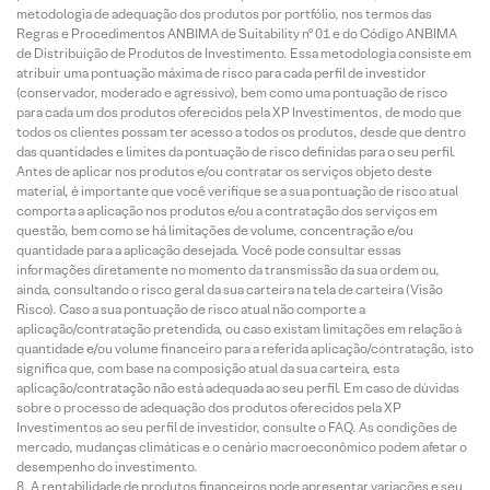
metodologia de adequação dos produtos por portfólio, nos termos das
Regras e Procedimentos ANBIMA de Suitability nº 01 e do Código ANBIMA
de Distribuição de Produtos de Investimento. Essa metodologia consiste em
atribuir uma pontuação máxima de risco para cada perfil de investidor
(conservador, moderado e agressivo), bem como uma pontuação de risco
para cada um dos produtos oferecidos pela XP Investimentos, de modo que
todos os clientes possam ter acesso a todos os produtos, desde que dentro
das quantidades e limites da pontuação de risco definidas para o seu perfil.
Antes de aplicar nos produtos e/ou contratar os serviços objeto deste
material, é importante que você verifique se a sua pontuação de risco atual
comporta a aplicação nos produtos e/ou a contratação dos serviços em
questão, bem como se há limitações de volume, concentração e/ou
quantidade para a aplicação desejada. Você pode consultar essas
informações diretamente no momento da transmissão da sua ordem ou,
ainda, consultando o risco geral da sua carteira na tela de carteira (Visão
Risco). Caso a sua pontuação de risco atual não comporte a
aplicação/contratação pretendida, ou caso existam limitações em relação à
quantidade e/ou volume financeiro para a referida aplicação/contratação, isto
significa que, com base na composição atual da sua carteira, esta
aplicação/contratação não está adequada ao seu perfil. Em caso de dúvidas
sobre o processo de adequação dos produtos oferecidos pela XP
Investimentos ao seu perfil de investidor, consulte o FAQ. As condições de
mercado, mudanças climáticas e o cenário macroeconômico podem afetar o
desempenho do investimento.
A rentabilidade de produtos financeiros pode apresentar variações e seu