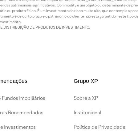
rdas patrimoniais significativos. Commodity é um objeto ou determinante de preç
rio ou produto físico. É um investimento de risco muito alto, que contempla a possi
imento é de curto prazo e o patrimônio do cliente não está garantido neste tipo 
nvestimento.
DE DISTRIBUIÇÃO DE PRODUTOS DE INVESTIMENTO.
mendações
Grupo XP
 Fundos Imobiliários
Sobre a XP
iras Recomendadas
Institucional
de Investimentos
Política de Privacidade