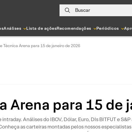
Buscar
os
Análises
Lista de ações
Recomendações
Periódicos
Apr
e Técnica Arena para 15 de janeiro de 2026
a Arena para 15 de 
 e intraday. Análises do IBOV, Dólar, Euro, DIs BITFUT e S&
 Conheça as carteiras montadas pelos nossos especialistas