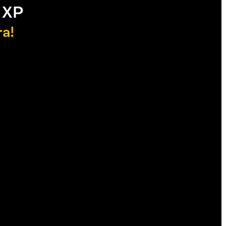
 XP
ra!