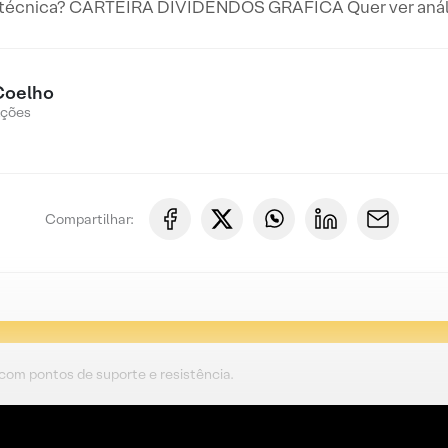
 técnica? CARTEIRA DIVIDENDOS GRÁFICA Quer ver anális
Coelho
Ações
Compartilhar:
 com pontos de suporte e resistência.