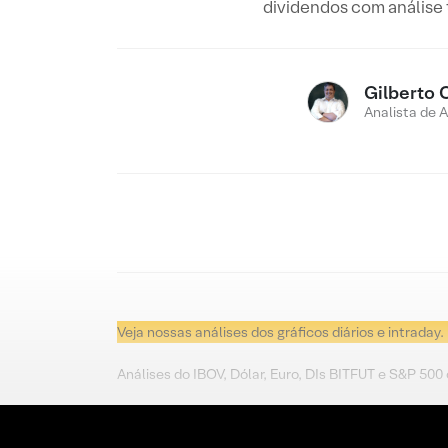
dividendos com análise
Gilberto 
Analista de 
Veja nossas análises dos gráficos diários e intraday.
Análises do IBOV, Dólar, Euro, DIs BITFUT e S&P 500