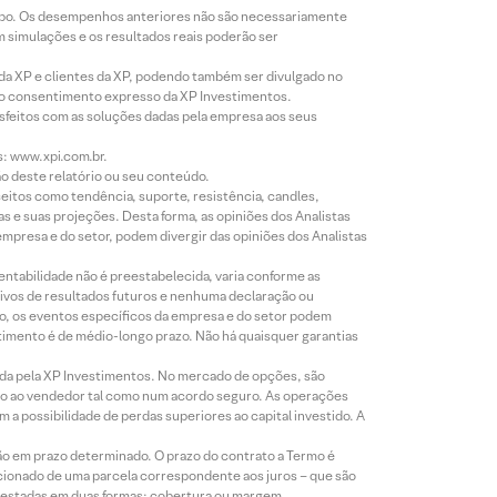
empo. Os desempenhos anteriores não são necessariamente
m simulações e os resultados reais poderão ser
 da XP e clientes da XP, podendo também ser divulgado no
évio consentimento expresso da XP Investimentos.
isfeitos com as soluções dadas pela empresa aos seus
s: www.xpi.com.br.
ão deste relatório ou seu conteúdo.
eitos como tendência, suporte, resistência, candles,
s e suas projeções. Desta forma, as opiniões dos Analistas
presa e do setor, podem divergir das opiniões dos Analistas
entabilidade não é preestabelecida, varia conforme as
ivos de resultados futuros e nenhuma declaração ou
co, os eventos específicos da empresa e do setor podem
timento é de médio-longo prazo. Não há quaisquer garantias
icada pela XP Investimentos. No mercado de opções, são
mio ao vendedor tal como num acordo seguro. As operações
a possibilidade de perdas superiores ao capital investido. A
ão em prazo determinado. O prazo do contrato a Termo é
icionado de uma parcela correspondente aos juros – que são
prestadas em duas formas: cobertura ou margem.