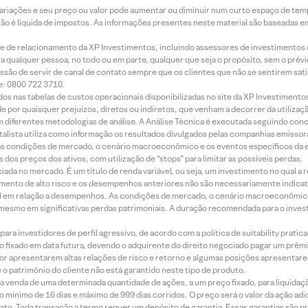
 variações e seu preço ou valor pode aumentar ou diminuir num curto espaço de t
 não é líquida de impostos. As informações presentes neste material são baseadas e
rede de relacionamento da XP Investimentos, incluindo assessores de investimentos
ara qualquer pessoa, no todo ou em parte, qualquer que seja o propósito, sem o pr
ssão de servir de canal de contato sempre que os clientes que não se sentirem sat
e: 0800 722 3710.
dos nas tabelas de custos operacionais disponibilizadas no site da XP Investimento
 por quaisquer prejuízos, diretos ou indiretos, que venham a decorrer da utilizaç
 diferentes metodologias de análise. A Análise Técnica é executada seguindo conc
alista utiliza como informação os resultados divulgados pelas companhias emissora
 condições de mercado, o cenário macroeconômico e os eventos específicos da em
dos preços dos ativos, com utilização de “stops” para limitar as possíveis perdas.
ada no mercado. É um título de renda variável, ou seja, um investimento no qual a r
mento de alto risco e os desempenhos anteriores não são necessariamente indicat
terial em relação a desempenhos. As condições de mercado, o cenário macroeconômi
mesmo em significativas perdas patrimoniais. A duração recomendada para o inves
ra investidores de perfil agressivo, de acordo com a política de suitability prat
 fixado em data futura, devendo o adquirente do direito negociado pagar um prê
or apresentarem altas relações de risco e retorno e algumas posições apresentarem 
o patrimônio do cliente não está garantido neste tipo de produto.
 venda de uma determinada quantidade de ações, a um preço fixado, para liquidaç
 mínimo de 16 dias e máximo de 999 dias corridos. O preço será o valor da ação ad
ato. Toda transação a termo requer um depósito de garantia. Essas garantias são 