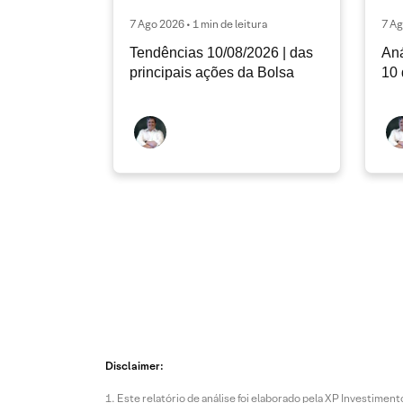
7 Ago 2026 • 1 min de leitura
7 Ag
Tendências 10/08/2026 | das
Aná
principais ações da Bolsa
10 
Disclaimer:
Este relatório de análise foi elaborado pela XP Investim