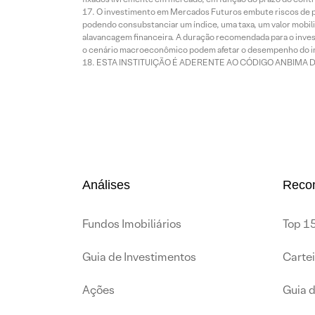
O investimento em Mercados Futuros embute riscos de pe
podendo consubstanciar um índice, uma taxa, um valor mobiliá
alavancagem financeira. A duração recomendada para o invest
o cenário macroeconômico podem afetar o desempenho do i
ESTA INSTITUIÇÃO É ADERENTE AO CÓDIGO ANBIMA 
Análises
Reco
Fundos Imobiliários
Top 15
Guia de Investimentos
Carte
Ações
Guia 