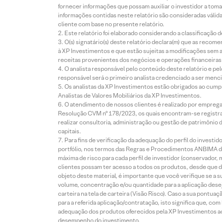
fornecer informações que possam auxiliar o investidor a toma
informações contidas neste relatório são consideradas válida
cliente com base no presente relatório.
Este relatório foi elaborado considerando a classificação d
O(s) signatário(s) deste relatório declara(m) que as reco
à XP Investimentos e que estão sujeitas a modificações sem 
receitas provenientes dos negócios e operações financeiras 
O analista responsável pelo conteúdo deste relatório e pe
responsável será o primeiro analista credenciado a ser menci
Os analistas da XP Investimentos estão obrigados ao cumpr
Analistas de Valores Mobiliários da XP Investimentos.
O atendimento de nossos clientes é realizado por empreg
Resolução CVM nº 178/2023, os quais encontram-se registrad
realizar consultoria, administração ou gestão de patrimônio 
capitais.
Para fins de verificação da adequação do perfil do invest
portfólio, nos termos das Regras e Procedimentos ANBIMA de
máxima de risco para cada perfil de investidor (conservado
clientes possam ter acesso a todos os produtos, desde que de
objeto deste material, é importante que você verifique se a
volume, concentração e/ou quantidade para a aplicação dese
carteira na tela de carteira (Visão Risco). Caso a sua pontu
para a referida aplicação/contratação, isto significa que, co
adequação dos produtos oferecidos pela XP Investimentos ao
desempenho do investimento.