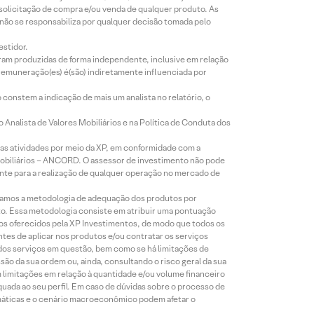
 solicitação de compra e/ou venda de qualquer produto. As
 não se responsabiliza por qualquer decisão tomada pelo
estidor.
foram produzidas de forma independente, inclusive em relação
 remuneração(es) é(são) indiretamente influenciada por
constem a indicação de mais um analista no relatório, o
Analista de Valores Mobiliários e na Política de Conduta dos
s atividades por meio da XP, em conformidade com a
Mobiliários – ANCORD. O assessor de investimento não pode
iente para a realização de qualquer operação no mercado de
lizamos a metodologia de adequação dos produtos por
to. Essa metodologia consiste em atribuir uma pontuação
tos oferecidos pela XP Investimentos, de modo que todos os
ntes de aplicar nos produtos e/ou contratar os serviços
 dos serviços em questão, bem como se há limitações de
o da sua ordem ou, ainda, consultando o risco geral da sua
m limitações em relação à quantidade e/ou volume financeiro
equada ao seu perfil. Em caso de dúvidas sobre o processo de
imáticas e o cenário macroeconômico podem afetar o