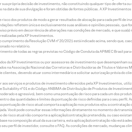
r sua própria decisão de investimento, não constituindo qualquer tipo de oferta ou
s na data de sua divulgação e foram obtidas de fontes públicas. A XP Investimentos
e risco dos produtos de modo a gerar resultados de alocação para cada perfil de inv
mendações refletem única e exclusivamente suas análises e opiniões pessoais, que 
aviso prévio em decorrência de alterações nas condições de mercado, e que sua(s)
realizadas pela XP Investimentos.
lo cumprimento da Resolução CVM nº 20/2021 está indicado acima, sendo que, caso 
onado no relatório.
imento de todas as regras previstas no Código de Conduta da APIMEC Brasil para o 
ados da XP Investimentos ou por assessores de investimento que desempenham sua
os na Associação Nacional das Corretoras e Distribuidoras de Títulos e Valores 
de clientes, devendo atuar como intermediário e solicitar autorização prévia do cl
idor aos serviços e produtos de investimento oferecidos pela XP Investimentos, uti
 Suitability nº 01 e do Código ANBIMA de Distribuição de Produtos de Investimen
r, moderado e agressivo), bem como uma pontuação de risco para cada um dos produ
ntro das quantidades e limites da pontuação de risco definidas para o seu perfil. A
 sua pontuação de risco atual comporta a aplicação nos produtos e/ou a contratação
jada. Você pode consultar essas informações diretamente no momento da transmissã
ação de risco atual não comporte a aplicação/contratação pretendida, ou caso exista
m base na composição atual da sua carteira, esta aplicação/contratação não está ad
 seu perfil de investidor, consulte o FAQ. As condições de mercado, mudanças cl