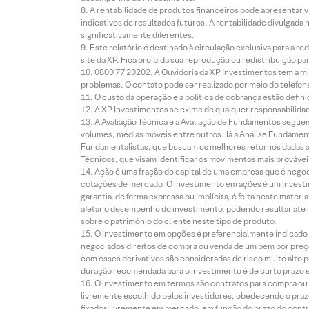
A rentabilidade de produtos financeiros pode apresentar
indicativos de resultados futuros. A rentabilidade divulgada
significativamente diferentes.
Este relatório é destinado à circulação exclusiva para a 
site da XP. Fica proibida sua reprodução ou redistribuição p
0800 77 20202. A Ouvidoria da XP Investimentos tem a mi
problemas. O contato pode ser realizado por meio do telefon
O custo da operação e a política de cobrança estão defini
A XP Investimentos se exime de qualquer responsabilidade
A Avaliação Técnica e a Avaliação de Fundamentos seguem
volumes, médias móveis entre outros. Já a Análise Fundament
Fundamentalistas, que buscam os melhores retornos dadas as
Técnicos, que visam identificar os movimentos mais prováveis 
Ação é uma fração do capital de uma empresa que é negoci
cotações de mercado. O investimento em ações é um investi
garantia, de forma expressa ou implícita, é feita neste ma
afetar o desempenho do investimento, podendo resultar até 
sobre o patrimônio do cliente neste tipo de produto.
O investimento em opções é preferencialmente indicado pa
negociados direitos de compra ou venda de um bem por preço
com esses derivativos são consideradas de risco muito alto p
duração recomendada para o investimento é de curto prazo e 
O investimento em termos são contratos para compra ou a
livremente escolhido pelos investidores, obedecendo o prazo
fixados livremente em mercado, em função do prazo do contr