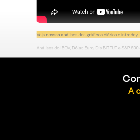
Veja nossas análises dos gráficos diários e intraday.
Análises do IBOV, Dólar, Euro, DIs BITFUT e S&P 500
Con
A 