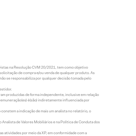
revistas na Resolução CVM 20/2021, tem como objetivo
 solicitação de compra e/ou venda de qualquer produto. As
 não se responsabiliza por qualquer decisão tomada pelo
estidor.
foram produzidas de forma independente, inclusive em relação
 remuneração(es) é(são) indiretamente influenciada por
constem a indicação de mais um analista no relatório, o
Analista de Valores Mobiliários e na Política de Conduta dos
s atividades por meio da XP, em conformidade com a