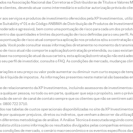
os na Associação Nacional das Corretoras e Distribuidoras de Títulos e Valores 
de clientes, devendo atuar como intermediário e solicitar autorização prévia do cl
idor aos serviços e produtos de investimento oferecidos pela XP Investimentos, uti
 Suitability nº 01 e do Código ANBIMA de Distribuição de Produtos de Investimen
r, moderado e agressivo), bem como uma pontuação de risco para cada um dos produ
ntro das quantidades e limites da pontuação de risco definidas para o seu perfil. A
 sua pontuação de risco atual comporta a aplicação nos produtos e/ou a contratação
jada. Você pode consultar essas informações diretamente no momento da transmissã
ação de risco atual não comporte a aplicação/contratação pretendida, ou caso exista
m base na composição atual da sua carteira, esta aplicação/contratação não está ad
 seu perfil de investidor, consulte o FAQ. As condições de mercado, mudanças cl
 variações e seu preço ou valor pode aumentar ou diminuir num curto espaço de t
 não é líquida de impostos. As informações presentes neste material são baseadas e
rede de relacionamento da XP Investimentos, incluindo assessores de investimentos
ara qualquer pessoa, no todo ou em parte, qualquer que seja o propósito, sem o pr
ssão de servir de canal de contato sempre que os clientes que não se sentirem sat
e: 0800 722 3710.
dos nas tabelas de custos operacionais disponibilizadas no site da XP Investimento
 por quaisquer prejuízos, diretos ou indiretos, que venham a decorrer da utilizaç
 diferentes metodologias de análise. A Análise Técnica é executada seguindo conc
alista utiliza como informação os resultados divulgados pelas companhias emissora
 condições de mercado, o cenário macroeconômico e os eventos específicos da em