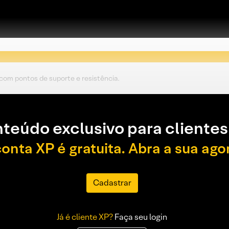
 com pontos de suporte e resistência.
teúdo exclusivo para clientes
conta XP é gratuita. Abra a sua ago
Cadastrar
Já é cliente XP?
Faça seu login