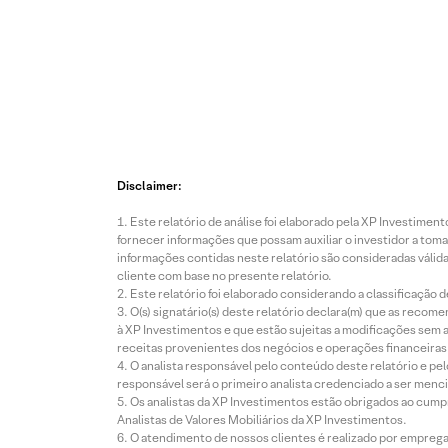
Disclaimer:
Este relatório de análise foi elaborado pela XP Investim
fornecer informações que possam auxiliar o investidor a toma
informações contidas neste relatório são consideradas válida
cliente com base no presente relatório.
Este relatório foi elaborado considerando a classificação d
O(s) signatário(s) deste relatório declara(m) que as reco
à XP Investimentos e que estão sujeitas a modificações sem 
receitas provenientes dos negócios e operações financeiras 
O analista responsável pelo conteúdo deste relatório e pe
responsável será o primeiro analista credenciado a ser menci
Os analistas da XP Investimentos estão obrigados ao cumpr
Analistas de Valores Mobiliários da XP Investimentos.
O atendimento de nossos clientes é realizado por empreg