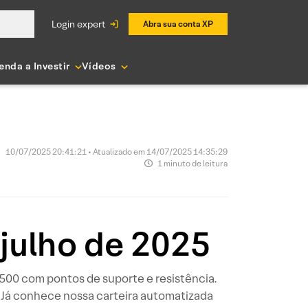
login expert
Abra sua conta XP
enda a Investir
Vídeos
10/07/2025 20:41:21 • Atualizado em 14/07/2025 14:35:29
1 minuto de leitura
 julho de 2025
P 500 com pontos de suporte e resistência.
 Já conhece nossa carteira automatizada