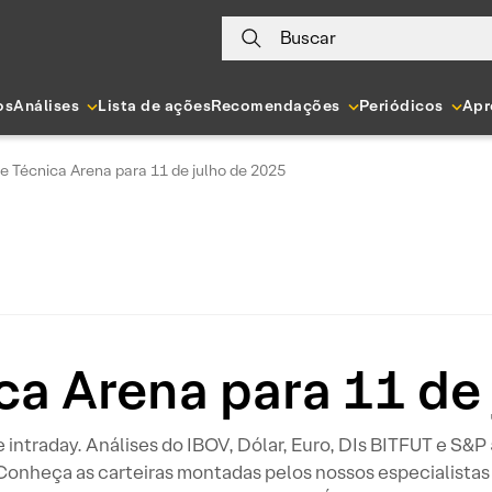
Buscar
os
Análises
Lista de ações
Recomendações
Periódicos
Apr
e Técnica Arena para 11 de julho de 2025
ca Arena para 11 de
 e intraday. Análises do IBOV, Dólar, Euro, DIs BITFUT e S&
 Conheça as carteiras montadas pelos nossos especialistas