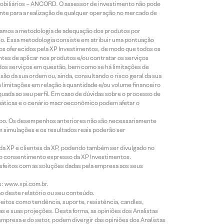
Mobiliários – ANCORD. O assessor de investimento não pode
iente para a realização de qualquer operação no mercado de
lizamos a metodologia de adequação dos produtos por
to. Essa metodologia consiste em atribuir uma pontuação
tos oferecidos pela XP Investimentos, de modo que todos os
ntes de aplicar nos produtos e/ou contratar os serviços
 dos serviços em questão, bem como se há limitações de
o da sua ordem ou, ainda, consultando o risco geral da sua
m limitações em relação à quantidade e/ou volume financeiro
equada ao seu perfil. Em caso de dúvidas sobre o processo de
imáticas e o cenário macroeconômico podem afetar o
empo. Os desempenhos anteriores não são necessariamente
m simulações e os resultados reais poderão ser
 da XP e clientes da XP, podendo também ser divulgado no
évio consentimento expresso da XP Investimentos.
isfeitos com as soluções dadas pela empresa aos seus
s: www.xpi.com.br.
ão deste relatório ou seu conteúdo.
eitos como tendência, suporte, resistência, candles,
s e suas projeções. Desta forma, as opiniões dos Analistas
presa e do setor, podem divergir das opiniões dos Analistas