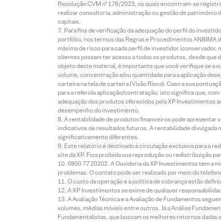
Resolução CVM nº 178/2023, os quais encontram-se registrad
realizar consultoria, administração ou gestão de patrimônio 
capitais.
Para fins de verificação da adequação do perfil do invest
portfólio, nos termos das Regras e Procedimentos ANBIMA de
máxima de risco para cada perfil de investidor (conservado
clientes possam ter acesso a todos os produtos, desde que de
objeto deste material, é importante que você verifique se a
volume, concentração e/ou quantidade para a aplicação dese
carteira na tela de carteira (Visão Risco). Caso a sua pontu
para a referida aplicação/contratação, isto significa que, co
adequação dos produtos oferecidos pela XP Investimentos ao
desempenho do investimento.
A rentabilidade de produtos financeiros pode apresentar
indicativos de resultados futuros. A rentabilidade divulgada
significativamente diferentes.
Este relatório é destinado à circulação exclusiva para a 
site da XP. Fica proibida sua reprodução ou redistribuição p
0800 77 20202. A Ouvidoria da XP Investimentos tem a mi
problemas. O contato pode ser realizado por meio do telefon
O custo da operação e a política de cobrança estão defini
A XP Investimentos se exime de qualquer responsabilidade
A Avaliação Técnica e a Avaliação de Fundamentos seguem
volumes, médias móveis entre outros. Já a Análise Fundament
Fundamentalistas, que buscam os melhores retornos dadas as