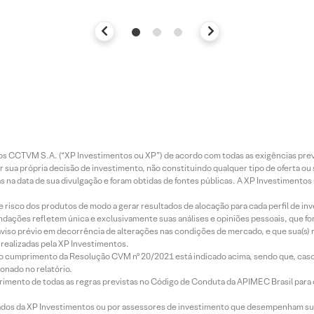
entos CCTVM S.A. (“XP Investimentos ou XP”) de acordo com todas as exigências p
r sua própria decisão de investimento, não constituindo qualquer tipo de oferta ou
s na data de sua divulgação e foram obtidas de fontes públicas. A XP Investimentos
e risco dos produtos de modo a gerar resultados de alocação para cada perfil de inv
mendações refletem única e exclusivamente suas análises e opiniões pessoais, que 
aviso prévio em decorrência de alterações nas condições de mercado, e que sua(s)
realizadas pela XP Investimentos.
lo cumprimento da Resolução CVM nº 20/2021 está indicado acima, sendo que, caso 
onado no relatório.
imento de todas as regras previstas no Código de Conduta da APIMEC Brasil para o 
ados da XP Investimentos ou por assessores de investimento que desempenham sua