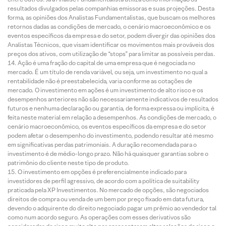
resultados divulgados pelas companhias emissoras e suas projeções. Desta
forma, as opiniões dos Analistas Fundamentalistas, que buscam os melhores
retornos dadas as condições de mercado, o cenário macroeconômico e os
eventos específicos da empresa e do setor, podem divergir das opiniões dos
Analistas Técnicos, que visam identificar os movimentos mais prováveis dos
preços dos ativos, com utilização de “stops” para limitar as possíveis perdas.
Ação é uma fração do capital de uma empresa que é negociada no
mercado. É um título de renda variável, ou seja, um investimento no qual a
rentabilidade não é preestabelecida, varia conforme as cotações de
mercado. O investimento em ações é um investimento de alto risco e os
desempenhos anteriores não são necessariamente indicativos de resultados
futuros e nenhuma declaração ou garantia, de forma expressa ou implícita, é
feita neste material em relação a desempenhos. As condições de mercado, o
cenário macroeconômico, os eventos específicos da empresa e do setor
podem afetar o desempenho do investimento, podendo resultar até mesmo
em significativas perdas patrimoniais. A duração recomendada para o
investimento é de médio-longo prazo. Não há quaisquer garantias sobre o
patrimônio do cliente neste tipo de produto.
O investimento em opções é preferencialmente indicado para
investidores de perfil agressivo, de acordo com a política de suitability
praticada pela XP Investimentos. No mercado de opções, são negociados
direitos de compra ou venda de um bem por preço fixado em data futura,
devendo o adquirente do direito negociado pagar um prêmio ao vendedor tal
como num acordo seguro. As operações com esses derivativos são