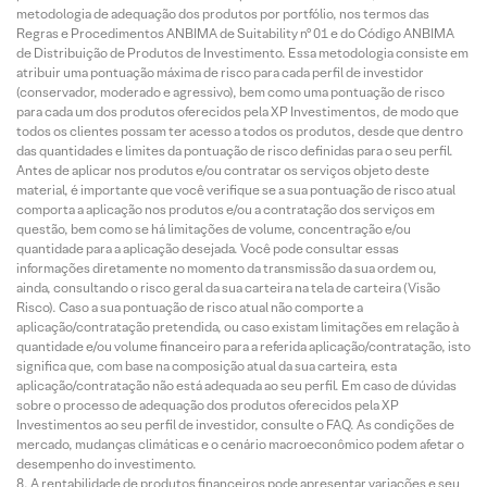
metodologia de adequação dos produtos por portfólio, nos termos das
Regras e Procedimentos ANBIMA de Suitability nº 01 e do Código ANBIMA
de Distribuição de Produtos de Investimento. Essa metodologia consiste em
atribuir uma pontuação máxima de risco para cada perfil de investidor
(conservador, moderado e agressivo), bem como uma pontuação de risco
para cada um dos produtos oferecidos pela XP Investimentos, de modo que
todos os clientes possam ter acesso a todos os produtos, desde que dentro
das quantidades e limites da pontuação de risco definidas para o seu perfil.
Antes de aplicar nos produtos e/ou contratar os serviços objeto deste
material, é importante que você verifique se a sua pontuação de risco atual
comporta a aplicação nos produtos e/ou a contratação dos serviços em
questão, bem como se há limitações de volume, concentração e/ou
quantidade para a aplicação desejada. Você pode consultar essas
informações diretamente no momento da transmissão da sua ordem ou,
ainda, consultando o risco geral da sua carteira na tela de carteira (Visão
Risco). Caso a sua pontuação de risco atual não comporte a
aplicação/contratação pretendida, ou caso existam limitações em relação à
quantidade e/ou volume financeiro para a referida aplicação/contratação, isto
significa que, com base na composição atual da sua carteira, esta
aplicação/contratação não está adequada ao seu perfil. Em caso de dúvidas
sobre o processo de adequação dos produtos oferecidos pela XP
Investimentos ao seu perfil de investidor, consulte o FAQ. As condições de
mercado, mudanças climáticas e o cenário macroeconômico podem afetar o
desempenho do investimento.
A rentabilidade de produtos financeiros pode apresentar variações e seu