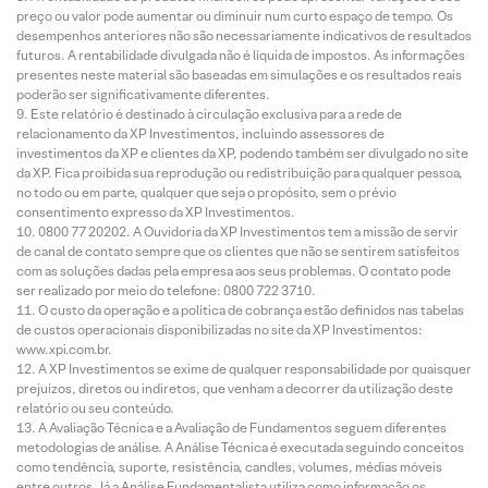
preço ou valor pode aumentar ou diminuir num curto espaço de tempo. Os
desempenhos anteriores não são necessariamente indicativos de resultados
futuros. A rentabilidade divulgada não é líquida de impostos. As informações
presentes neste material são baseadas em simulações e os resultados reais
poderão ser significativamente diferentes.
Este relatório é destinado à circulação exclusiva para a rede de
relacionamento da XP Investimentos, incluindo assessores de
investimentos da XP e clientes da XP, podendo também ser divulgado no site
da XP. Fica proibida sua reprodução ou redistribuição para qualquer pessoa,
no todo ou em parte, qualquer que seja o propósito, sem o prévio
consentimento expresso da XP Investimentos.
0800 77 20202. A Ouvidoria da XP Investimentos tem a missão de servir
de canal de contato sempre que os clientes que não se sentirem satisfeitos
com as soluções dadas pela empresa aos seus problemas. O contato pode
ser realizado por meio do telefone: 0800 722 3710.
O custo da operação e a política de cobrança estão definidos nas tabelas
de custos operacionais disponibilizadas no site da XP Investimentos:
www.xpi.com.br.
A XP Investimentos se exime de qualquer responsabilidade por quaisquer
prejuízos, diretos ou indiretos, que venham a decorrer da utilização deste
relatório ou seu conteúdo.
A Avaliação Técnica e a Avaliação de Fundamentos seguem diferentes
metodologias de análise. A Análise Técnica é executada seguindo conceitos
como tendência, suporte, resistência, candles, volumes, médias móveis
entre outros. Já a Análise Fundamentalista utiliza como informação os