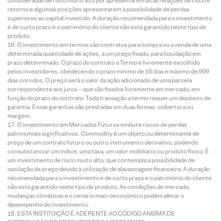
consideradas de risco muito alto por apresentarem altas relações de risco e
retorno e algumas posições apresentarem a possibilidade de perdas
superiores ao capital investido. A duração recomendada para o investimento
é de curto prazo e o patrimônio do cliente não está garantido neste tipo de
produto.
O investimento em termos são contratos para compra ou a venda de uma
determinada quantidade de ações, a um preço fixado, para liquidação em
prazo determinado. O prazo do contrato a Termo é livremente escolhido
pelos investidores, obedecendo o prazo mínimo de 16 dias e máximo de 999
dias corridos. O preço será o valor da ação adicionado de uma parcela
correspondente aos juros – que são fixados livremente em mercado, em
função do prazo do contrato. Toda transação a termo requer um depósito de
garantia. Essas garantias são prestadas em duas formas: cobertura ou
margem.
O investimento em Mercados Futuros embute riscos de perdas
patrimoniais significativos. Commodity é um objeto ou determinante de
preço de um contrato futuro ou outro instrumento derivativo, podendo
consubstanciar um índice, uma taxa, um valor mobiliário ou produto físico. É
um investimento de risco muito alto, que contempla a possibilidade de
oscilação de preço devido à utilização de alavancagem financeira. A duração
recomendada para o investimento é de curto prazo e o patrimônio do cliente
não está garantido neste tipo de produto. As condições de mercado,
mudanças climáticas e o cenário macroeconômico podem afetar o
desempenho do investimento.
ESTA INSTITUIÇÃO É ADERENTE AO CÓDIGO ANBIMA DE