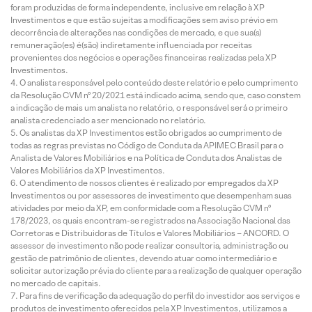
foram produzidas de forma independente, inclusive em relação à XP
Investimentos e que estão sujeitas a modificações sem aviso prévio em
decorrência de alterações nas condições de mercado, e que sua(s)
remuneração(es) é(são) indiretamente influenciada por receitas
provenientes dos negócios e operações financeiras realizadas pela XP
Investimentos.
O analista responsável pelo conteúdo deste relatório e pelo cumprimento
da Resolução CVM nº 20/2021 está indicado acima, sendo que, caso constem
a indicação de mais um analista no relatório, o responsável será o primeiro
analista credenciado a ser mencionado no relatório.
Os analistas da XP Investimentos estão obrigados ao cumprimento de
todas as regras previstas no Código de Conduta da APIMEC Brasil para o
Analista de Valores Mobiliários e na Política de Conduta dos Analistas de
Valores Mobiliários da XP Investimentos.
O atendimento de nossos clientes é realizado por empregados da XP
Investimentos ou por assessores de investimento que desempenham suas
atividades por meio da XP, em conformidade com a Resolução CVM nº
178/2023, os quais encontram-se registrados na Associação Nacional das
Corretoras e Distribuidoras de Títulos e Valores Mobiliários – ANCORD. O
assessor de investimento não pode realizar consultoria, administração ou
gestão de patrimônio de clientes, devendo atuar como intermediário e
solicitar autorização prévia do cliente para a realização de qualquer operação
no mercado de capitais.
Para fins de verificação da adequação do perfil do investidor aos serviços e
produtos de investimento oferecidos pela XP Investimentos, utilizamos a