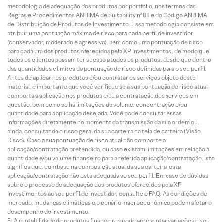
metodologia de adequação dos produtos por portfólio, nos termos das
Regras e Procedimentos ANBIMA de Suitability nº 01 e do Código ANBIMA
de Distribuição de Produtos de Investimento. Essa metodologia consiste em
atribuir uma pontuação máxima de risco para cada perfil de investidor
(conservador, moderado e agressivo), bem como uma pontuação de risco
para cada um dos produtos oferecidos pela XP Investimentos, de modo que
todos os clientes possam ter acesso a todos os produtos, desde que dentro
das quantidades e limites da pontuação de risco definidas para o seu perfil.
Antes de aplicar nos produtos e/ou contratar os serviços objeto deste
material, é importante que você verifique se a sua pontuação de risco atual
comporta a aplicação nos produtos e/ou a contratação dos serviços em
questão, bem como se há limitações de volume, concentração e/ou
quantidade para a aplicação desejada. Você pode consultar essas
informações diretamente no momento da transmissão da sua ordem ou,
ainda, consultando o risco geral da sua carteira na tela de carteira (Visão
Risco). Caso a sua pontuação de risco atual não comporte a
aplicação/contratação pretendida, ou caso existam limitações em relação à
quantidade e/ou volume financeiro para a referida aplicação/contratação, isto
significa que, com base na composição atual da sua carteira, esta
aplicação/contratação não está adequada ao seu perfil. Em caso de dúvidas
sobre o processo de adequação dos produtos oferecidos pela XP
Investimentos ao seu perfil de investidor, consulte o FAQ. As condições de
mercado, mudanças climáticas e o cenário macroeconômico podem afetar o
desempenho do investimento.
A rentabilidade de produtos financeiros pode apresentar variações e seu