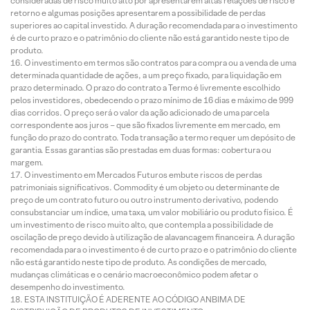
consideradas de risco muito alto por apresentarem altas relações de risco e
retorno e algumas posições apresentarem a possibilidade de perdas
superiores ao capital investido. A duração recomendada para o investimento
é de curto prazo e o patrimônio do cliente não está garantido neste tipo de
produto.
O investimento em termos são contratos para compra ou a venda de uma
determinada quantidade de ações, a um preço fixado, para liquidação em
prazo determinado. O prazo do contrato a Termo é livremente escolhido
pelos investidores, obedecendo o prazo mínimo de 16 dias e máximo de 999
dias corridos. O preço será o valor da ação adicionado de uma parcela
correspondente aos juros – que são fixados livremente em mercado, em
função do prazo do contrato. Toda transação a termo requer um depósito de
garantia. Essas garantias são prestadas em duas formas: cobertura ou
margem.
O investimento em Mercados Futuros embute riscos de perdas
patrimoniais significativos. Commodity é um objeto ou determinante de
preço de um contrato futuro ou outro instrumento derivativo, podendo
consubstanciar um índice, uma taxa, um valor mobiliário ou produto físico. É
um investimento de risco muito alto, que contempla a possibilidade de
oscilação de preço devido à utilização de alavancagem financeira. A duração
recomendada para o investimento é de curto prazo e o patrimônio do cliente
não está garantido neste tipo de produto. As condições de mercado,
mudanças climáticas e o cenário macroeconômico podem afetar o
desempenho do investimento.
ESTA INSTITUIÇÃO É ADERENTE AO CÓDIGO ANBIMA DE