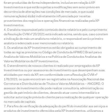
foram produzidas de forma independente, inclusive em relação à XP
Investimentos e que estão sujeitas a modificações sem aviso prévio em
decorrência de alterações nas condições de mercado, e que sua(s)
remuneração(es) é(são) indiretamente influenciada por receitas
provenientes dos negócios e operações financeiras realizadas pela XP
Investimentos.
O analista responsável pelo conteúdo deste relatório e pelo cumprimento
da Resolução CVM nº 20/2021 está indicado acima, sendo que, caso constem
a indicação de mais um analista no relatório, o responsável será o primeiro
analista credenciado a ser mencionado no relatório.
Os analistas da XP Investimentos estão obrigados ao cumprimento de
todas as regras previstas no Código de Conduta da APIMEC Brasil para o
Analista de Valores Mobiliários e na Política de Conduta dos Analistas de
Valores Mobiliários da XP Investimentos.
O atendimento de nossos clientes é realizado por empregados da XP
Investimentos ou por assessores de investimento que desempenham suas
atividades por meio da XP, em conformidade com a Resolução CVM nº
178/2023, os quais encontram-se registrados na Associação Nacional das
Corretoras e Distribuidoras de Títulos e Valores Mobiliários – ANCORD. O
assessor de investimento não pode realizar consultoria, administração ou
gestão de patrimônio de clientes, devendo atuar como intermediário e
solicitar autorização prévia do cliente para a realização de qualquer operação
no mercado de capitais.
Para fins de verificação da adequação do perfil do investidor aos serviços e
produtos de investimento oferecidos pela XP Investimentos, utilizamos a