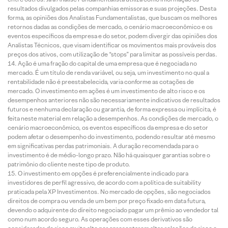
resultados divulgados pelas companhias emissoras e suas projeções. Desta
forma, as opiniões dos Analistas Fundamentalistas, que buscam os melhores
retornos dadas as condições de mercado, o cenário macroeconômico e os
eventos específicos da empresa e do setor, podem divergir das opiniões dos
Analistas Técnicos, que visam identificar os movimentos mais prováveis dos
preços dos ativos, com utilização de “stops” para limitar as possíveis perdas.
Ação é uma fração do capital de uma empresa que é negociada no
mercado. É um título de renda variável, ou seja, um investimento no qual a
rentabilidade não é preestabelecida, varia conforme as cotações de
mercado. O investimento em ações é um investimento de alto risco e os
desempenhos anteriores não são necessariamente indicativos de resultados
futuros e nenhuma declaração ou garantia, de forma expressa ou implícita, é
feita neste material em relação a desempenhos. As condições de mercado, o
cenário macroeconômico, os eventos específicos da empresa e do setor
podem afetar o desempenho do investimento, podendo resultar até mesmo
em significativas perdas patrimoniais. A duração recomendada para o
investimento é de médio-longo prazo. Não há quaisquer garantias sobre o
patrimônio do cliente neste tipo de produto.
O investimento em opções é preferencialmente indicado para
investidores de perfil agressivo, de acordo com a política de suitability
praticada pela XP Investimentos. No mercado de opções, são negociados
direitos de compra ou venda de um bem por preço fixado em data futura,
devendo o adquirente do direito negociado pagar um prêmio ao vendedor tal
como num acordo seguro. As operações com esses derivativos são