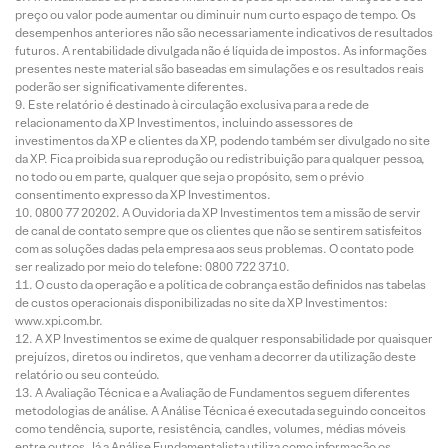
preço ou valor pode aumentar ou diminuir num curto espaço de tempo. Os
desempenhos anteriores não são necessariamente indicativos de resultados
futuros. A rentabilidade divulgada não é líquida de impostos. As informações
presentes neste material são baseadas em simulações e os resultados reais
poderão ser significativamente diferentes.
Este relatório é destinado à circulação exclusiva para a rede de
relacionamento da XP Investimentos, incluindo assessores de
investimentos da XP e clientes da XP, podendo também ser divulgado no site
da XP. Fica proibida sua reprodução ou redistribuição para qualquer pessoa,
no todo ou em parte, qualquer que seja o propósito, sem o prévio
consentimento expresso da XP Investimentos.
0800 77 20202. A Ouvidoria da XP Investimentos tem a missão de servir
de canal de contato sempre que os clientes que não se sentirem satisfeitos
com as soluções dadas pela empresa aos seus problemas. O contato pode
ser realizado por meio do telefone: 0800 722 3710.
O custo da operação e a política de cobrança estão definidos nas tabelas
de custos operacionais disponibilizadas no site da XP Investimentos:
www.xpi.com.br.
A XP Investimentos se exime de qualquer responsabilidade por quaisquer
prejuízos, diretos ou indiretos, que venham a decorrer da utilização deste
relatório ou seu conteúdo.
A Avaliação Técnica e a Avaliação de Fundamentos seguem diferentes
metodologias de análise. A Análise Técnica é executada seguindo conceitos
como tendência, suporte, resistência, candles, volumes, médias móveis
entre outros. Já a Análise Fundamentalista utiliza como informação os