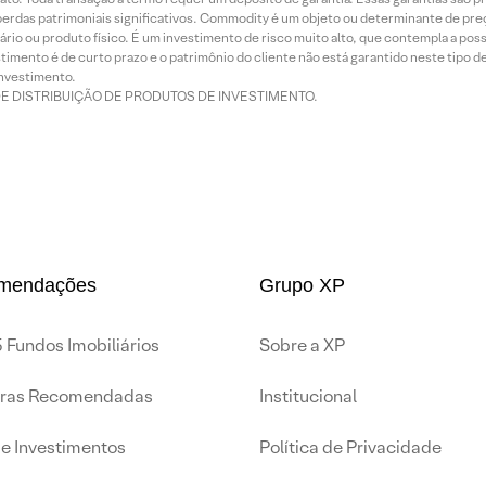
rdas patrimoniais significativos. Commodity é um objeto ou determinante de preç
rio ou produto físico. É um investimento de risco muito alto, que contempla a possi
imento é de curto prazo e o patrimônio do cliente não está garantido neste tipo 
nvestimento.
DE DISTRIBUIÇÃO DE PRODUTOS DE INVESTIMENTO.
mendações
Grupo XP
 Fundos Imobiliários
Sobre a XP
iras Recomendadas
Institucional
de Investimentos
Política de Privacidade