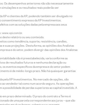
empo. Os desempenhos anteriores não são necessariamente
m simulações e os resultados reais poderão ser
 da XP e clientes da XP, podendo também ser divulgado no
évio consentimento expresso da XP Investimentos.
isfeitos com as soluções dadas pela empresa aos seus
s: www.xpi.com.br.
ão deste relatório ou seu conteúdo.
eitos como tendência, suporte, resistência, candles,
s e suas projeções. Desta forma, as opiniões dos Analistas
presa e do setor, podem divergir das opiniões dos Analistas
entabilidade não é preestabelecida, varia conforme as
ivos de resultados futuros e nenhuma declaração ou
co, os eventos específicos da empresa e do setor podem
timento é de médio-longo prazo. Não há quaisquer garantias
icada pela XP Investimentos. No mercado de opções, são
mio ao vendedor tal como num acordo seguro. As operações
a possibilidade de perdas superiores ao capital investido. A
ão em prazo determinado. O prazo do contrato a Termo é
icionado de uma parcela correspondente aos juros – que são
prestadas em duas formas: cobertura ou margem.