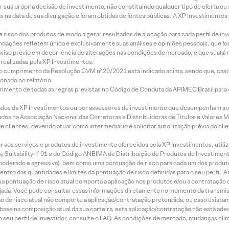
r sua própria decisão de investimento, não constituindo qualquer tipo de oferta ou
s na data de sua divulgação e foram obtidas de fontes públicas. A XP Investimentos
e risco dos produtos de modo a gerar resultados de alocação para cada perfil de inv
mendações refletem única e exclusivamente suas análises e opiniões pessoais, que 
aviso prévio em decorrência de alterações nas condições de mercado, e que sua(s)
realizadas pela XP Investimentos.
lo cumprimento da Resolução CVM nº 20/2021 está indicado acima, sendo que, caso 
onado no relatório.
imento de todas as regras previstas no Código de Conduta da APIMEC Brasil para o 
ados da XP Investimentos ou por assessores de investimento que desempenham sua
os na Associação Nacional das Corretoras e Distribuidoras de Títulos e Valores 
de clientes, devendo atuar como intermediário e solicitar autorização prévia do cl
idor aos serviços e produtos de investimento oferecidos pela XP Investimentos, uti
 Suitability nº 01 e do Código ANBIMA de Distribuição de Produtos de Investimen
r, moderado e agressivo), bem como uma pontuação de risco para cada um dos produ
ntro das quantidades e limites da pontuação de risco definidas para o seu perfil. A
 sua pontuação de risco atual comporta a aplicação nos produtos e/ou a contratação
jada. Você pode consultar essas informações diretamente no momento da transmissã
ação de risco atual não comporte a aplicação/contratação pretendida, ou caso exista
m base na composição atual da sua carteira, esta aplicação/contratação não está ad
 seu perfil de investidor, consulte o FAQ. As condições de mercado, mudanças cl