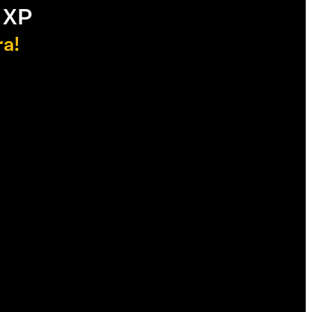
 XP
ra!