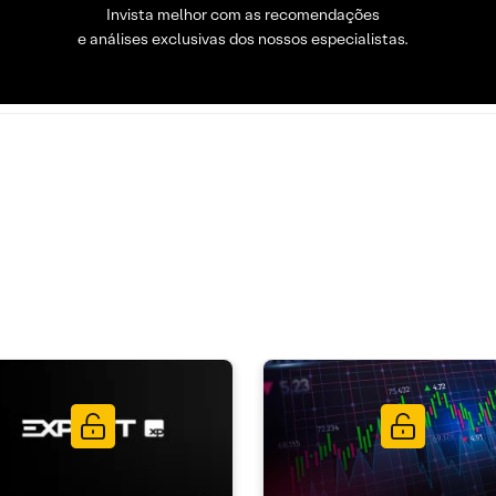
Invista melhor com as recomendações
e análises exclusivas dos nossos especialistas.