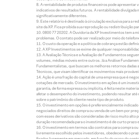
A rentabilidade de produtos financeiros pode apresentar
indicativos de resultados futuros. A rentabilidade divulgada
significativamente diferentes.
Este relatório é destinado à circulação exclusiva para a 
site da XP. Fica proibida sua reprodução ou redistribuição p
0800 77 20202. A Ouvidoria da XP Investimentos tem a mi
problemas. O contato pode ser realizado por meio do telefon
O custo da operação e a política de cobrança estão defini
A XP Investimentos se exime de qualquer responsabilidade
A Avaliação Técnica e a Avaliação de Fundamentos seguem
volumes, médias móveis entre outros. Já a Análise Fundament
Fundamentalistas, que buscam os melhores retornos dadas as
Técnicos, que visam identificar os movimentos mais prováveis 
Ação é uma fração do capital de uma empresa que é negoci
cotações de mercado. O investimento em ações é um investi
garantia, de forma expressa ou implícita, é feita neste ma
afetar o desempenho do investimento, podendo resultar até 
sobre o patrimônio do cliente neste tipo de produto.
O investimento em opções é preferencialmente indicado pa
negociados direitos de compra ou venda de um bem por preço
com esses derivativos são consideradas de risco muito alto p
duração recomendada para o investimento é de curto prazo e 
O investimento em termos são contratos para compra ou a
livremente escolhido pelos investidores, obedecendo o prazo
fixados livremente em mercado, em função do prazo do contr