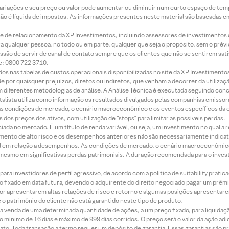
 variações e seu preço ou valor pode aumentar ou diminuir num curto espaço de t
 não é líquida de impostos. As informações presentes neste material são baseadas e
rede de relacionamento da XP Investimentos, incluindo assessores de investimentos
ara qualquer pessoa, no todo ou em parte, qualquer que seja o propósito, sem o pr
ssão de servir de canal de contato sempre que os clientes que não se sentirem sat
e: 0800 722 3710.
dos nas tabelas de custos operacionais disponibilizadas no site da XP Investimento
 por quaisquer prejuízos, diretos ou indiretos, que venham a decorrer da utilizaç
 diferentes metodologias de análise. A Análise Técnica é executada seguindo conc
alista utiliza como informação os resultados divulgados pelas companhias emissora
 condições de mercado, o cenário macroeconômico e os eventos específicos da em
dos preços dos ativos, com utilização de “stops” para limitar as possíveis perdas.
ada no mercado. É um título de renda variável, ou seja, um investimento no qual a r
mento de alto risco e os desempenhos anteriores não são necessariamente indicat
terial em relação a desempenhos. As condições de mercado, o cenário macroeconômi
mesmo em significativas perdas patrimoniais. A duração recomendada para o inves
ra investidores de perfil agressivo, de acordo com a política de suitability prat
 fixado em data futura, devendo o adquirente do direito negociado pagar um prê
or apresentarem altas relações de risco e retorno e algumas posições apresentarem 
o patrimônio do cliente não está garantido neste tipo de produto.
 venda de uma determinada quantidade de ações, a um preço fixado, para liquidaç
 mínimo de 16 dias e máximo de 999 dias corridos. O preço será o valor da ação ad
ato. Toda transação a termo requer um depósito de garantia. Essas garantias são 