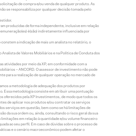
 solicitação de compra e/ou venda de qualquer produto. As
 não se responsabiliza por qualquer decisão tomada pelo
estidor.
foram produzidas de forma independente, inclusive em relação
 remuneração(es) é(são) indiretamente influenciada por
constem a indicação de mais um analista no relatório, o
Analista de Valores Mobiliários e na Política de Conduta dos
s atividades por meio da XP, em conformidade com a
Mobiliários – ANCORD. O assessor de investimento não pode
iente para a realização de qualquer operação no mercado de
lizamos a metodologia de adequação dos produtos por
to. Essa metodologia consiste em atribuir uma pontuação
tos oferecidos pela XP Investimentos, de modo que todos os
ntes de aplicar nos produtos e/ou contratar os serviços
 dos serviços em questão, bem como se há limitações de
o da sua ordem ou, ainda, consultando o risco geral da sua
m limitações em relação à quantidade e/ou volume financeiro
equada ao seu perfil. Em caso de dúvidas sobre o processo de
imáticas e o cenário macroeconômico podem afetar o