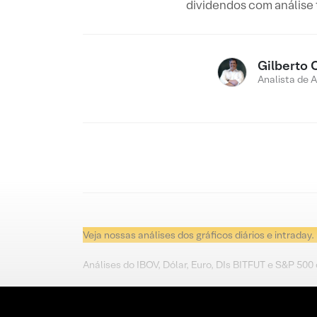
dividendos com análise
Gilberto 
Analista de 
Veja nossas análises dos gráficos diários e intraday.
Análises do IBOV, Dólar, Euro, DIs BITFUT e S&P 500