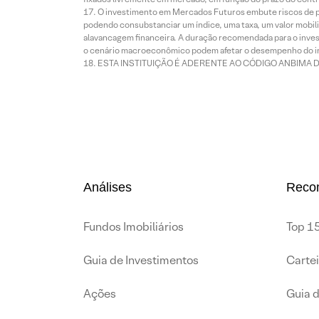
O investimento em Mercados Futuros embute riscos de pe
podendo consubstanciar um índice, uma taxa, um valor mobiliá
alavancagem financeira. A duração recomendada para o invest
o cenário macroeconômico podem afetar o desempenho do i
ESTA INSTITUIÇÃO É ADERENTE AO CÓDIGO ANBIMA 
Análises
Reco
Fundos Imobiliários
Top 15
Guia de Investimentos
Carte
Ações
Guia 