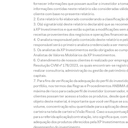
fornecer informações que possam auxiliar o investidor a toma
informações contidas neste relatório são consideradas válida
cliente com base no presente relatório.
Este relatório foi elaborado considerando a classificação d
O(s) signatário(s) deste relatório declara(m) que as reco
à XP Investimentos e que estão sujeitas a modificações sem 
receitas provenientes dos negócios e operações financeiras 
O analista responsável pelo conteúdo deste relatório e pe
responsável será o primeiro analista credenciado a ser menci
Os analistas da XP Investimentos estão obrigados ao cumpr
Analistas de Valores Mobiliários da XP Investimentos.
O atendimento de nossos clientes é realizado por empreg
Resolução CVM nº 178/2023, os quais encontram-se registrad
realizar consultoria, administração ou gestão de patrimônio 
capitais.
Para fins de verificação da adequação do perfil do invest
portfólio, nos termos das Regras e Procedimentos ANBIMA de
máxima de risco para cada perfil de investidor (conservado
clientes possam ter acesso a todos os produtos, desde que de
objeto deste material, é importante que você verifique se a
volume, concentração e/ou quantidade para a aplicação dese
carteira na tela de carteira (Visão Risco). Caso a sua pontu
para a referida aplicação/contratação, isto significa que, co
adequação dos produtos oferecidos pela XP Investimentos ao
desempenho do investimento.