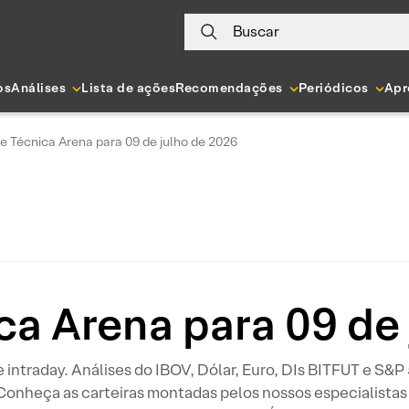
Buscar
os
Análises
Lista de ações
Recomendações
Periódicos
Apr
e Técnica Arena para 09 de julho de 2026
ca Arena para 09 de
 e intraday. Análises do IBOV, Dólar, Euro, DIs BITFUT e S&
 Conheça as carteiras montadas pelos nossos especialistas