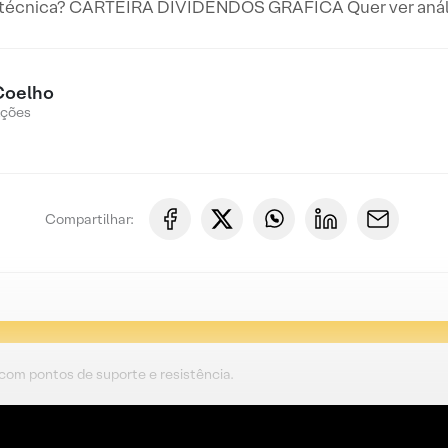
 técnica? CARTEIRA DIVIDENDOS GRÁFICA Quer ver anális
Coelho
Ações
Compartilhar:
 com pontos de suporte e resistência.