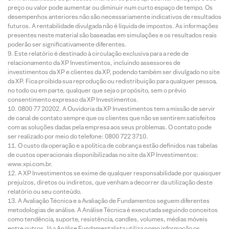
preço ou valor pode aumentar ou diminuir num curto espaço de tempo. Os
desempenhos anteriores não são necessariamente indicativos de resultados
futuros. A rentabilidade divulgada não é líquida de impostos. As informações
presentes neste material são baseadas em simulações e os resultados reais
poderão ser significativamente diferentes.
Este relatório é destinado à circulação exclusiva para a rede de
relacionamento da XP Investimentos, incluindo assessores de
investimentos da XP e clientes da XP, podendo também ser divulgado no site
da XP. Fica proibida sua reprodução ou redistribuição para qualquer pessoa,
no todo ou em parte, qualquer que seja o propósito, sem o prévio
consentimento expresso da XP Investimentos.
0800 77 20202. A Ouvidoria da XP Investimentos tem a missão de servir
de canal de contato sempre que os clientes que não se sentirem satisfeitos
com as soluções dadas pela empresa aos seus problemas. O contato pode
ser realizado por meio do telefone: 0800 722 3710.
O custo da operação e a política de cobrança estão definidos nas tabelas
de custos operacionais disponibilizadas no site da XP Investimentos:
www.xpi.com.br.
A XP Investimentos se exime de qualquer responsabilidade por quaisquer
prejuízos, diretos ou indiretos, que venham a decorrer da utilização deste
relatório ou seu conteúdo.
A Avaliação Técnica e a Avaliação de Fundamentos seguem diferentes
metodologias de análise. A Análise Técnica é executada seguindo conceitos
como tendência, suporte, resistência, candles, volumes, médias móveis
entre outros. Já a Análise Fundamentalista utiliza como informação os