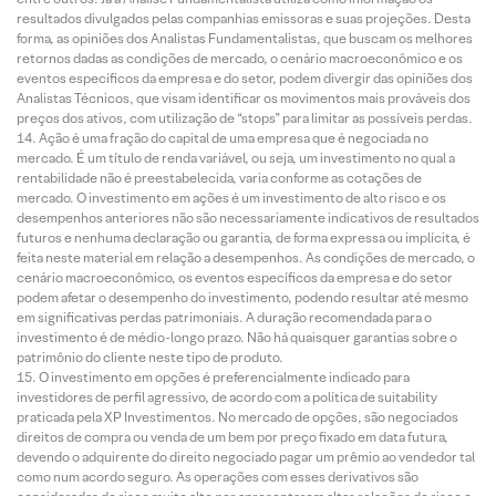
resultados divulgados pelas companhias emissoras e suas projeções. Desta
forma, as opiniões dos Analistas Fundamentalistas, que buscam os melhores
retornos dadas as condições de mercado, o cenário macroeconômico e os
eventos específicos da empresa e do setor, podem divergir das opiniões dos
Analistas Técnicos, que visam identificar os movimentos mais prováveis dos
preços dos ativos, com utilização de “stops” para limitar as possíveis perdas.
Ação é uma fração do capital de uma empresa que é negociada no
mercado. É um título de renda variável, ou seja, um investimento no qual a
rentabilidade não é preestabelecida, varia conforme as cotações de
mercado. O investimento em ações é um investimento de alto risco e os
desempenhos anteriores não são necessariamente indicativos de resultados
futuros e nenhuma declaração ou garantia, de forma expressa ou implícita, é
feita neste material em relação a desempenhos. As condições de mercado, o
cenário macroeconômico, os eventos específicos da empresa e do setor
podem afetar o desempenho do investimento, podendo resultar até mesmo
em significativas perdas patrimoniais. A duração recomendada para o
investimento é de médio-longo prazo. Não há quaisquer garantias sobre o
patrimônio do cliente neste tipo de produto.
O investimento em opções é preferencialmente indicado para
investidores de perfil agressivo, de acordo com a política de suitability
praticada pela XP Investimentos. No mercado de opções, são negociados
direitos de compra ou venda de um bem por preço fixado em data futura,
devendo o adquirente do direito negociado pagar um prêmio ao vendedor tal
como num acordo seguro. As operações com esses derivativos são