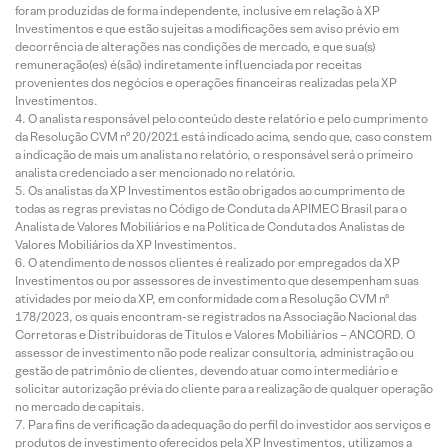
foram produzidas de forma independente, inclusive em relação à XP
Investimentos e que estão sujeitas a modificações sem aviso prévio em
decorrência de alterações nas condições de mercado, e que sua(s)
remuneração(es) é(são) indiretamente influenciada por receitas
provenientes dos negócios e operações financeiras realizadas pela XP
Investimentos.
O analista responsável pelo conteúdo deste relatório e pelo cumprimento
da Resolução CVM nº 20/2021 está indicado acima, sendo que, caso constem
a indicação de mais um analista no relatório, o responsável será o primeiro
analista credenciado a ser mencionado no relatório.
Os analistas da XP Investimentos estão obrigados ao cumprimento de
todas as regras previstas no Código de Conduta da APIMEC Brasil para o
Analista de Valores Mobiliários e na Política de Conduta dos Analistas de
Valores Mobiliários da XP Investimentos.
O atendimento de nossos clientes é realizado por empregados da XP
Investimentos ou por assessores de investimento que desempenham suas
atividades por meio da XP, em conformidade com a Resolução CVM nº
178/2023, os quais encontram-se registrados na Associação Nacional das
Corretoras e Distribuidoras de Títulos e Valores Mobiliários – ANCORD. O
assessor de investimento não pode realizar consultoria, administração ou
gestão de patrimônio de clientes, devendo atuar como intermediário e
solicitar autorização prévia do cliente para a realização de qualquer operação
no mercado de capitais.
Para fins de verificação da adequação do perfil do investidor aos serviços e
produtos de investimento oferecidos pela XP Investimentos, utilizamos a