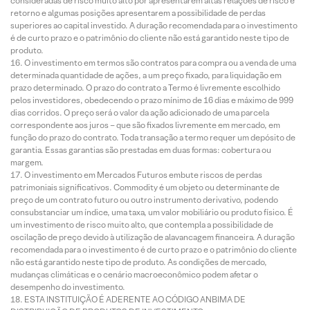
consideradas de risco muito alto por apresentarem altas relações de risco e
retorno e algumas posições apresentarem a possibilidade de perdas
superiores ao capital investido. A duração recomendada para o investimento
é de curto prazo e o patrimônio do cliente não está garantido neste tipo de
produto.
O investimento em termos são contratos para compra ou a venda de uma
determinada quantidade de ações, a um preço fixado, para liquidação em
prazo determinado. O prazo do contrato a Termo é livremente escolhido
pelos investidores, obedecendo o prazo mínimo de 16 dias e máximo de 999
dias corridos. O preço será o valor da ação adicionado de uma parcela
correspondente aos juros – que são fixados livremente em mercado, em
função do prazo do contrato. Toda transação a termo requer um depósito de
garantia. Essas garantias são prestadas em duas formas: cobertura ou
margem.
O investimento em Mercados Futuros embute riscos de perdas
patrimoniais significativos. Commodity é um objeto ou determinante de
preço de um contrato futuro ou outro instrumento derivativo, podendo
consubstanciar um índice, uma taxa, um valor mobiliário ou produto físico. É
um investimento de risco muito alto, que contempla a possibilidade de
oscilação de preço devido à utilização de alavancagem financeira. A duração
recomendada para o investimento é de curto prazo e o patrimônio do cliente
não está garantido neste tipo de produto. As condições de mercado,
mudanças climáticas e o cenário macroeconômico podem afetar o
desempenho do investimento.
ESTA INSTITUIÇÃO É ADERENTE AO CÓDIGO ANBIMA DE