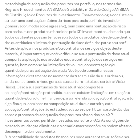
metodologia de adequação dos produtos por portfólio, nos termos das
Regras e Procedimentos ANBIMA de Suitability nº 01 e do Código ANBIMA
de Distribuição de Produtos de Investimento. Essa metodologia consiste em
atribuir uma pontuação máxima de risco para cada perfil de investidor
(conservador, moderado e agressivo), bem como uma pontuação de risco
para cada um dos produtos oferecidos pela XP Investimentos, de modo que
todos os clientes possam ter acesso a todos os produtos, desde que dentro
das quantidades e limites da pontuação de risco definidas para o seu perfil.
Antes de aplicar nos produtos e/ou contratar os serviços objeto deste
material, é importante que você verifique se a sua pontuação de risco atual
comporta a aplicação nos produtos e/ou a contratação dos serviços em
questão, bem como se há limitações de volume, concentração e/ou
quantidade para a aplicação desejada. Você pode consultar essas
informações diretamente no momento da transmissão da sua ordem ou,
ainda, consultando o risco geral da sua carteira na tela de carteira (Visão
Risco). Caso a sua pontuação de risco atual não comporte a
aplicação/contratação pretendida, ou caso existam limitações em relação à
quantidade e/ou volume financeiro para a referida aplicação/contratação, isto
significa que, com base na composição atual da sua carteira, esta
aplicação/contratação não está adequada ao seu perfil. Em caso de dúvidas
sobre o processo de adequação dos produtos oferecidos pela XP
Investimentos ao seu perfil de investidor, consulte o FAQ. As condições de
mercado, mudanças climáticas e o cenário macroeconômico podem afetar o
desempenho do investimento.
A rentabilidade de produtos financeiros pode apresentar variações e seu