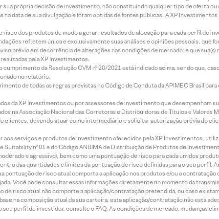
r sua própria decisão de investimento, não constituindo qualquer tipo de oferta ou
s na data de sua divulgação e foram obtidas de fontes públicas. A XP Investimentos
e risco dos produtos de modo a gerar resultados de alocação para cada perfil de inv
mendações refletem única e exclusivamente suas análises e opiniões pessoais, que 
aviso prévio em decorrência de alterações nas condições de mercado, e que sua(s)
realizadas pela XP Investimentos.
lo cumprimento da Resolução CVM nº 20/2021 está indicado acima, sendo que, caso 
onado no relatório.
imento de todas as regras previstas no Código de Conduta da APIMEC Brasil para o 
ados da XP Investimentos ou por assessores de investimento que desempenham sua
os na Associação Nacional das Corretoras e Distribuidoras de Títulos e Valores 
de clientes, devendo atuar como intermediário e solicitar autorização prévia do cl
idor aos serviços e produtos de investimento oferecidos pela XP Investimentos, uti
 Suitability nº 01 e do Código ANBIMA de Distribuição de Produtos de Investimen
r, moderado e agressivo), bem como uma pontuação de risco para cada um dos produ
ntro das quantidades e limites da pontuação de risco definidas para o seu perfil. A
 sua pontuação de risco atual comporta a aplicação nos produtos e/ou a contratação
jada. Você pode consultar essas informações diretamente no momento da transmissã
ação de risco atual não comporte a aplicação/contratação pretendida, ou caso exista
m base na composição atual da sua carteira, esta aplicação/contratação não está ad
 seu perfil de investidor, consulte o FAQ. As condições de mercado, mudanças cl