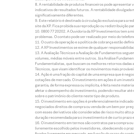
A rentabilidade de produtos financeiros pode apresentar
indicativos de resultados futuros. A rentabilidade divulgada
significativamente diferentes.
Este relatório é destinado à circulação exclusiva para a 
site da XP. Fica proibida sua reprodução ou redistribuição p
0800 77 20202. A Ouvidoria da XP Investimentos tem a mi
problemas. O contato pode ser realizado por meio do telefon
O custo da operação e a política de cobrança estão defini
A XP Investimentos se exime de qualquer responsabilidade
A Avaliação Técnica e a Avaliação de Fundamentos seguem
volumes, médias móveis entre outros. Já a Análise Fundament
Fundamentalistas, que buscam os melhores retornos dadas as
Técnicos, que visam identificar os movimentos mais prováveis 
Ação é uma fração do capital de uma empresa que é negoci
cotações de mercado. O investimento em ações é um investi
garantia, de forma expressa ou implícita, é feita neste ma
afetar o desempenho do investimento, podendo resultar até 
sobre o patrimônio do cliente neste tipo de produto.
O investimento em opções é preferencialmente indicado pa
negociados direitos de compra ou venda de um bem por preço
com esses derivativos são consideradas de risco muito alto p
duração recomendada para o investimento é de curto prazo e 
O investimento em termos são contratos para compra ou a
livremente escolhido pelos investidores, obedecendo o prazo
fixados livremente em mercado, em função do prazo do contr