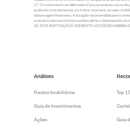
O investimento em Mercados Futuros embute riscos de pe
podendo consubstanciar um índice, uma taxa, um valor mobiliá
alavancagem financeira. A duração recomendada para o invest
o cenário macroeconômico podem afetar o desempenho do i
ESTA INSTITUIÇÃO É ADERENTE AO CÓDIGO ANBIMA 
Análises
Reco
Fundos Imobiliários
Top 15
Guia de Investimentos
Carte
Ações
Guia 