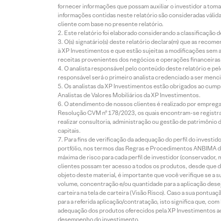
fornecer informações que possam auxiliar o investidor a toma
informações contidas neste relatório são consideradas válida
cliente com base no presente relatório.
Este relatório foi elaborado considerando a classificação d
O(s) signatário(s) deste relatório declara(m) que as reco
à XP Investimentos e que estão sujeitas a modificações sem 
receitas provenientes dos negócios e operações financeiras 
O analista responsável pelo conteúdo deste relatório e pe
responsável será o primeiro analista credenciado a ser menci
Os analistas da XP Investimentos estão obrigados ao cumpr
Analistas de Valores Mobiliários da XP Investimentos.
O atendimento de nossos clientes é realizado por empreg
Resolução CVM nº 178/2023, os quais encontram-se registrad
realizar consultoria, administração ou gestão de patrimônio 
capitais.
Para fins de verificação da adequação do perfil do invest
portfólio, nos termos das Regras e Procedimentos ANBIMA de
máxima de risco para cada perfil de investidor (conservado
clientes possam ter acesso a todos os produtos, desde que de
objeto deste material, é importante que você verifique se a
volume, concentração e/ou quantidade para a aplicação dese
carteira na tela de carteira (Visão Risco). Caso a sua pontu
para a referida aplicação/contratação, isto significa que, co
adequação dos produtos oferecidos pela XP Investimentos ao
desempenho do investimento.