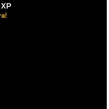
 XP
ra!