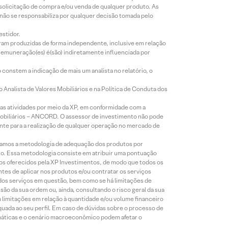
 solicitação de compra e/ou venda de qualquer produto. As
 não se responsabiliza por qualquer decisão tomada pelo
estidor.
foram produzidas de forma independente, inclusive em relação
 remuneração(es) é(são) indiretamente influenciada por
constem a indicação de mais um analista no relatório, o
Analista de Valores Mobiliários e na Política de Conduta dos
s atividades por meio da XP, em conformidade com a
Mobiliários – ANCORD. O assessor de investimento não pode
iente para a realização de qualquer operação no mercado de
lizamos a metodologia de adequação dos produtos por
to. Essa metodologia consiste em atribuir uma pontuação
tos oferecidos pela XP Investimentos, de modo que todos os
ntes de aplicar nos produtos e/ou contratar os serviços
 dos serviços em questão, bem como se há limitações de
o da sua ordem ou, ainda, consultando o risco geral da sua
m limitações em relação à quantidade e/ou volume financeiro
equada ao seu perfil. Em caso de dúvidas sobre o processo de
imáticas e o cenário macroeconômico podem afetar o