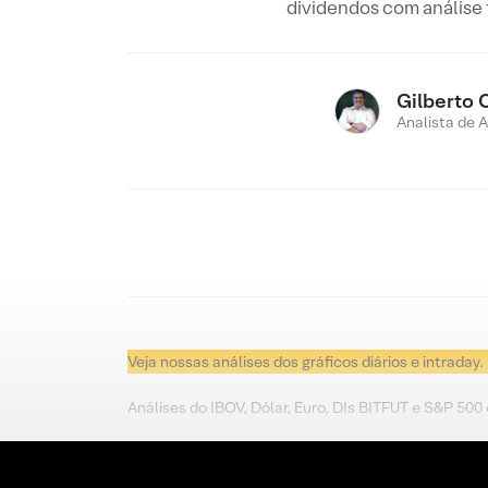
dividendos com análise
Gilberto 
Analista de 
Veja nossas análises dos gráficos diários e intraday.
Análises do IBOV, Dólar, Euro, DIs BITFUT e S&P 500