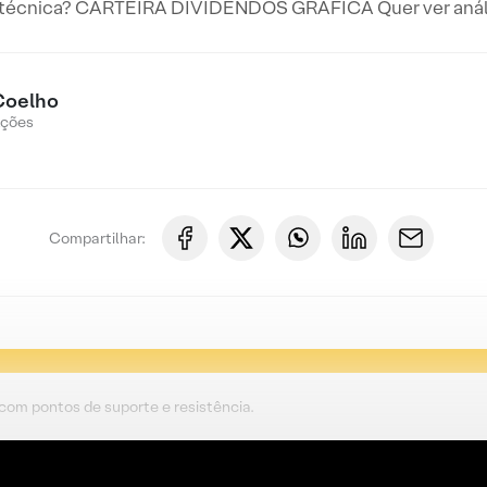
 técnica? CARTEIRA DIVIDENDOS GRÁFICA Quer ver anális
Coelho
Ações
Compartilhar:
 com pontos de suporte e resistência.