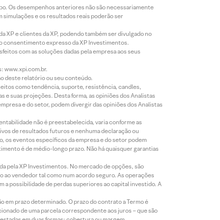
empo. Os desempenhos anteriores não são necessariamente
m simulações e os resultados reais poderão ser
 da XP e clientes da XP, podendo também ser divulgado no
évio consentimento expresso da XP Investimentos.
isfeitos com as soluções dadas pela empresa aos seus
s: www.xpi.com.br.
ão deste relatório ou seu conteúdo.
eitos como tendência, suporte, resistência, candles,
s e suas projeções. Desta forma, as opiniões dos Analistas
presa e do setor, podem divergir das opiniões dos Analistas
entabilidade não é preestabelecida, varia conforme as
ivos de resultados futuros e nenhuma declaração ou
co, os eventos específicos da empresa e do setor podem
timento é de médio-longo prazo. Não há quaisquer garantias
icada pela XP Investimentos. No mercado de opções, são
mio ao vendedor tal como num acordo seguro. As operações
a possibilidade de perdas superiores ao capital investido. A
ão em prazo determinado. O prazo do contrato a Termo é
icionado de uma parcela correspondente aos juros – que são
prestadas em duas formas: cobertura ou margem.