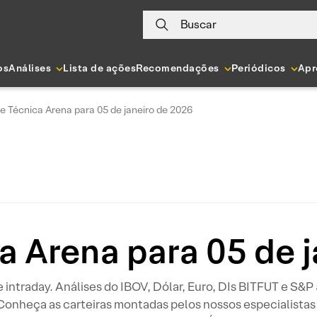
Buscar
os
Análises
Lista de ações
Recomendações
Periódicos
Apr
e Técnica Arena para 05 de janeiro de 2026
a Arena para 05 de 
 e intraday. Análises do IBOV, Dólar, Euro, DIs BITFUT e S&
 Conheça as carteiras montadas pelos nossos especialistas