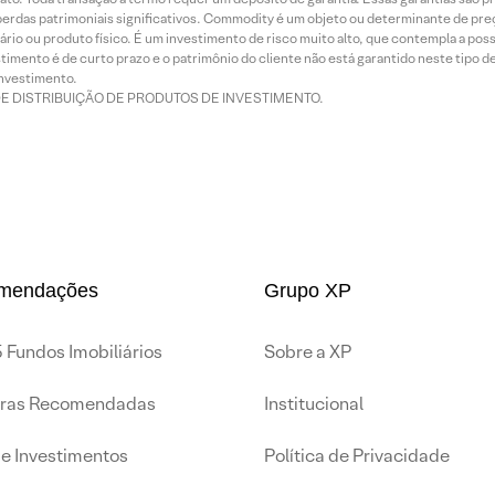
rdas patrimoniais significativos. Commodity é um objeto ou determinante de preç
rio ou produto físico. É um investimento de risco muito alto, que contempla a possi
imento é de curto prazo e o patrimônio do cliente não está garantido neste tipo 
nvestimento.
DE DISTRIBUIÇÃO DE PRODUTOS DE INVESTIMENTO.
mendações
Grupo XP
 Fundos Imobiliários
Sobre a XP
iras Recomendadas
Institucional
de Investimentos
Política de Privacidade