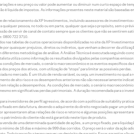
 variações e seu preço ou valor pode aumentar ou diminuir num curto espaço de t
 não é líquida de impostos. As informações presentes neste material são baseadas e
rede de relacionamento da XP Investimentos, incluindo assessores de investimentos
ara qualquer pessoa, no todo ou em parte, qualquer que seja o propósito, sem o pr
ssão de servir de canal de contato sempre que os clientes que não se sentirem sat
e: 0800 722 3710.
dos nas tabelas de custos operacionais disponibilizadas no site da XP Investimento
 por quaisquer prejuízos, diretos ou indiretos, que venham a decorrer da utilizaç
 diferentes metodologias de análise. A Análise Técnica é executada seguindo conc
alista utiliza como informação os resultados divulgados pelas companhias emissora
 condições de mercado, o cenário macroeconômico e os eventos específicos da em
dos preços dos ativos, com utilização de “stops” para limitar as possíveis perdas.
ada no mercado. É um título de renda variável, ou seja, um investimento no qual a r
mento de alto risco e os desempenhos anteriores não são necessariamente indicat
terial em relação a desempenhos. As condições de mercado, o cenário macroeconômi
mesmo em significativas perdas patrimoniais. A duração recomendada para o inves
ra investidores de perfil agressivo, de acordo com a política de suitability prat
 fixado em data futura, devendo o adquirente do direito negociado pagar um prê
or apresentarem altas relações de risco e retorno e algumas posições apresentarem 
o patrimônio do cliente não está garantido neste tipo de produto.
 venda de uma determinada quantidade de ações, a um preço fixado, para liquidaç
 mínimo de 16 dias e máximo de 999 dias corridos. O preço será o valor da ação ad
ato. Toda transação a termo requer um depósito de garantia. Essas garantias são 