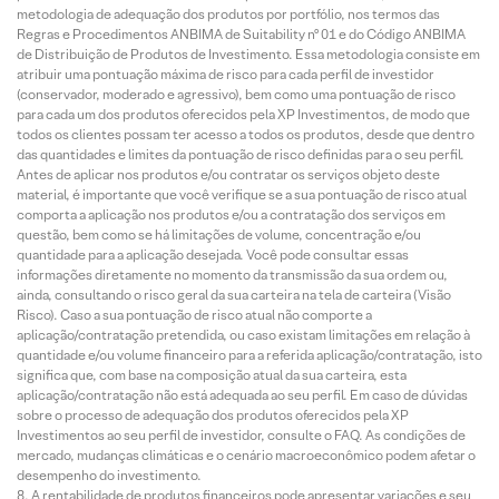
metodologia de adequação dos produtos por portfólio, nos termos das
Regras e Procedimentos ANBIMA de Suitability nº 01 e do Código ANBIMA
de Distribuição de Produtos de Investimento. Essa metodologia consiste em
atribuir uma pontuação máxima de risco para cada perfil de investidor
(conservador, moderado e agressivo), bem como uma pontuação de risco
para cada um dos produtos oferecidos pela XP Investimentos, de modo que
todos os clientes possam ter acesso a todos os produtos, desde que dentro
das quantidades e limites da pontuação de risco definidas para o seu perfil.
Antes de aplicar nos produtos e/ou contratar os serviços objeto deste
material, é importante que você verifique se a sua pontuação de risco atual
comporta a aplicação nos produtos e/ou a contratação dos serviços em
questão, bem como se há limitações de volume, concentração e/ou
quantidade para a aplicação desejada. Você pode consultar essas
informações diretamente no momento da transmissão da sua ordem ou,
ainda, consultando o risco geral da sua carteira na tela de carteira (Visão
Risco). Caso a sua pontuação de risco atual não comporte a
aplicação/contratação pretendida, ou caso existam limitações em relação à
quantidade e/ou volume financeiro para a referida aplicação/contratação, isto
significa que, com base na composição atual da sua carteira, esta
aplicação/contratação não está adequada ao seu perfil. Em caso de dúvidas
sobre o processo de adequação dos produtos oferecidos pela XP
Investimentos ao seu perfil de investidor, consulte o FAQ. As condições de
mercado, mudanças climáticas e o cenário macroeconômico podem afetar o
desempenho do investimento.
A rentabilidade de produtos financeiros pode apresentar variações e seu