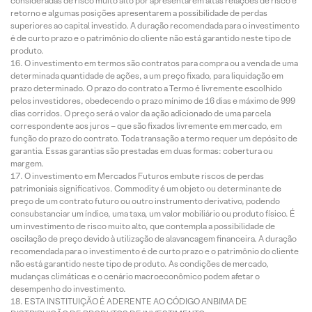
consideradas de risco muito alto por apresentarem altas relações de risco e
retorno e algumas posições apresentarem a possibilidade de perdas
superiores ao capital investido. A duração recomendada para o investimento
é de curto prazo e o patrimônio do cliente não está garantido neste tipo de
produto.
O investimento em termos são contratos para compra ou a venda de uma
determinada quantidade de ações, a um preço fixado, para liquidação em
prazo determinado. O prazo do contrato a Termo é livremente escolhido
pelos investidores, obedecendo o prazo mínimo de 16 dias e máximo de 999
dias corridos. O preço será o valor da ação adicionado de uma parcela
correspondente aos juros – que são fixados livremente em mercado, em
função do prazo do contrato. Toda transação a termo requer um depósito de
garantia. Essas garantias são prestadas em duas formas: cobertura ou
margem.
O investimento em Mercados Futuros embute riscos de perdas
patrimoniais significativos. Commodity é um objeto ou determinante de
preço de um contrato futuro ou outro instrumento derivativo, podendo
consubstanciar um índice, uma taxa, um valor mobiliário ou produto físico. É
um investimento de risco muito alto, que contempla a possibilidade de
oscilação de preço devido à utilização de alavancagem financeira. A duração
recomendada para o investimento é de curto prazo e o patrimônio do cliente
não está garantido neste tipo de produto. As condições de mercado,
mudanças climáticas e o cenário macroeconômico podem afetar o
desempenho do investimento.
ESTA INSTITUIÇÃO É ADERENTE AO CÓDIGO ANBIMA DE