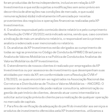
foram produzidas de forma independente, inclusive em relação à XP
Investimentos e que estão sujeitas a modificações sem aviso prévio em
decorrência de alterações nas condições de mercado, e que sua(s)
remuneração(es) é(são) indiretamente influenciada por receitas
provenientes dos negócios e operações financeiras realizadas pela XP
Investimentos.
O analista responsável pelo conteúdo deste relatório e pelo cumprimento
da Resolução CVM nº 20/2021 está indicado acima, sendo que, caso constem
a indicação de mais um analista no relatório, o responsável será o primeiro
analista credenciado a ser mencionado no relatório.
Os analistas da XP Investimentos estão obrigados ao cumprimento de
todas as regras previstas no Código de Conduta da APIMEC Brasil para o
Analista de Valores Mobiliários e na Política de Conduta dos Analistas de
Valores Mobiliários da XP Investimentos.
O atendimento de nossos clientes é realizado por empregados da XP
Investimentos ou por assessores de investimento que desempenham suas
atividades por meio da XP, em conformidade com a Resolução CVM nº
178/2023, os quais encontram-se registrados na Associação Nacional das
Corretoras e Distribuidoras de Títulos e Valores Mobiliários – ANCORD. O
assessor de investimento não pode realizar consultoria, administração ou
gestão de patrimônio de clientes, devendo atuar como intermediário e
solicitar autorização prévia do cliente para a realização de qualquer operação
no mercado de capitais.
Para fins de verificação da adequação do perfil do investidor aos serviços e
produtos de investimento oferecidos pela XP Investimentos, utilizamos a