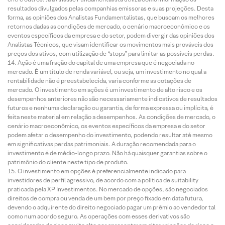
resultados divulgados pelas companhias emissoras e suas projeções. Desta
forma, as opiniões dos Analistas Fundamentalistas, que buscam os melhores
retornos dadas as condições de mercado, o cenário macroeconômico e os
eventos específicos da empresa e do setor, podem divergir das opiniões dos
Analistas Técnicos, que visam identificar os movimentos mais prováveis dos
preços dos ativos, com utilização de “stops” para limitar as possíveis perdas.
Ação é uma fração do capital de uma empresa que é negociada no
mercado. É um título de renda variável, ou seja, um investimento no qual a
rentabilidade não é preestabelecida, varia conforme as cotações de
mercado. O investimento em ações é um investimento de alto risco e os
desempenhos anteriores não são necessariamente indicativos de resultados
futuros e nenhuma declaração ou garantia, de forma expressa ou implícita, é
feita neste material em relação a desempenhos. As condições de mercado, o
cenário macroeconômico, os eventos específicos da empresa e do setor
podem afetar o desempenho do investimento, podendo resultar até mesmo
em significativas perdas patrimoniais. A duração recomendada para o
investimento é de médio-longo prazo. Não há quaisquer garantias sobre o
patrimônio do cliente neste tipo de produto.
O investimento em opções é preferencialmente indicado para
investidores de perfil agressivo, de acordo com a política de suitability
praticada pela XP Investimentos. No mercado de opções, são negociados
direitos de compra ou venda de um bem por preço fixado em data futura,
devendo o adquirente do direito negociado pagar um prêmio ao vendedor tal
como num acordo seguro. As operações com esses derivativos são