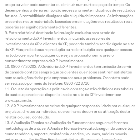
preço ou valor pode aumentar ou diminuir num curto espaço de tempo. Os
desempenhos anteriores não são necessariamente indicativos de resultados
futuros. A rentabilidade divulgada não é líquida de impostos. As informações
presentes neste material são baseadas em simulações e os resultados reais
poderão ser significativamente diferentes.
Este relatório é destinado à circulação exclusiva para a rede de
relacionamento da XP Investimentos, incluindo assessores de
investimentos da XP e clientes da XP, podendo também ser divulgado no site
da XP. Fica proibida sua reprodução ou redistribuição para qualquer pessoa,
no todo ou em parte, qualquer que seja o propósito, sem o prévio
consentimento expresso da XP Investimentos.
0800 77 20202. A Ouvidoria da XP Investimentos tem a missão de servir
de canal de contato sempre que os clientes que não se sentirem satisfeitos
com as soluções dadas pela empresa aos seus problemas. O contato pode
ser realizado por meio do telefone: 0800 722 3710.
O custo da operação e a política de cobrança estão definidos nas tabelas
de custos operacionais disponibilizadas no site da XP Investimentos:
www.xpi.com.br.
A XP Investimentos se exime de qualquer responsabilidade por quaisquer
prejuízos, diretos ou indiretos, que venham a decorrer da utilização deste
relatório ou seu conteúdo.
A Avaliação Técnica e a Avaliação de Fundamentos seguem diferentes
metodologias de análise. A Análise Técnica é executada seguindo conceitos
como tendência, suporte, resistência, candles, volumes, médias móveis
entre outros. Já a Análise Fundamentalista utiliza como informação os