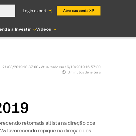
login expert
Abra sua conta XP
enda a Investir
Vídeos
21/08/2019 18:37:00 • Atualizado em 16/10/2019 16:57:30
3 minutos de leitura
2019
ecendo retomada altista na direção dos
25 favorecendo repique na direção dos