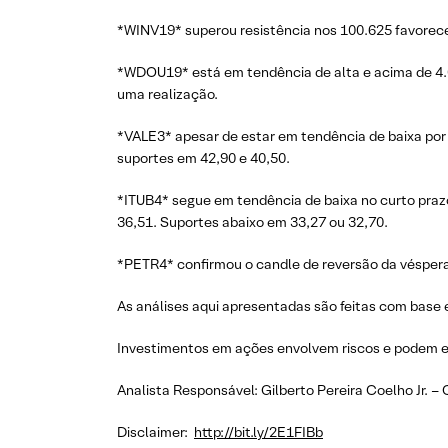
*WINV19* superou resistência nos 100.625 favorece
*WDOU19* está em tendência de alta e acima de 4.0
uma realização.
*VALE3* apesar de estar em tendência de baixa por
suportes em 42,90 e 40,50.
*ITUB4* segue em tendência de baixa no curto prazo
36,51. Suportes abaixo em 33,27 ou 32,70.
*PETR4* confirmou o candle de reversão da véspera 
As análises aqui apresentadas são feitas com base 
Investimentos em ações envolvem riscos e podem e
Analista Responsável: Gilberto Pereira Coelho Jr. –
Disclaimer:
http://bit.ly/2E1FIBb