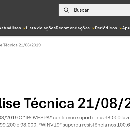
Buscar
os
Análises
Lista de ações
Recomendações
Periódicos
Apr
se Técnica 21/08/2019
lise Técnica 21/08/
/2019 O *IBOVESPA* confirmou suporte nos 98.000 favor
99.200 e 98.000. *WINV19* superou resistência nos 100.6