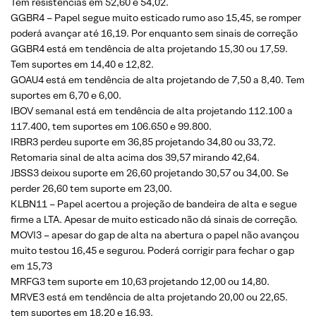
Tem resistências em 52,60 e 54,02.
GGBR4 – Papel segue muito esticado rumo aso 15,45, se romper
poderá avançar até 16,19. Por enquanto sem sinais de correção
GGBR4 está em tendência de alta projetando 15,30 ou 17,59.
Tem suportes em 14,40 e 12,82.
GOAU4 está em tendência de alta projetando de 7,50 a 8,40. Tem
suportes em 6,70 e 6,00.
IBOV semanal está em tendência de alta projetando 112.100 a
117.400, tem suportes em 106.650 e 99.800.
IRBR3 perdeu suporte em 36,85 projetando 34,80 ou 33,72.
Retomaria sinal de alta acima dos 39,57 mirando 42,64.
JBSS3 deixou suporte em 26,60 projetando 30,57 ou 34,00. Se
perder 26,60 tem suporte em 23,00.
KLBN11 – Papel acertou a projeção de bandeira de alta e segue
firme a LTA. Apesar de muito esticado não dá sinais de correção.
MOVI3 – apesar do gap de alta na abertura o papel não avançou
muito testou 16,45 e segurou. Poderá corrigir para fechar o gap
em 15,73
MRFG3 tem suporte em 10,63 projetando 12,00 ou 14,80.
MRVE3 está em tendência de alta projetando 20,00 ou 22,65.
tem suportes em 18,20 e 16,93.