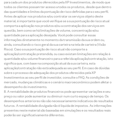
para cada um dos produtos oferecidos pela XP Investimentos, de modo que
todos os clientes possam ter acesso a todos os produtos, desde que dentro
das quantidades e limites da pontuação de risco definidas para o seu perfil.
Antes de aplicar nos produtos e/ou contratar os serviços objeto deste
material, é importante que você verifique se a sua pontuação de risco atual
comporta a aplicação nos produtos e/ou a contratação dos serviços em
questão, bem como se há limitações de volume, concentração e/ou
quantidade para a aplicação desejada. Você pode consultar essas
informações diretamente no momento da transmissão da sua ordem ou,
ainda, consultando o risco geral da sua carteira na tela de carteira (Visão
Risco). Caso a sua pontuação de risco atual não comporte a
aplicação/contratação pretendida, ou caso existam limitações em relação à
quantidade e/ou volume financeiro para a referida aplicação/contratação, isto
significa que, com base na composição atual da sua carteira, esta
aplicação/contratação não está adequada ao seu perfil. Em caso de dúvidas
sobre o processo de adequação dos produtos oferecidos pela XP
Investimentos ao seu perfil de investidor, consulte o FAQ. As condições de
mercado, mudanças climáticas e o cenário macroeconômico podem afetar o
desempenho do investimento.
A rentabilidade de produtos financeiros pode apresentar variações e seu
preço ou valor pode aumentar ou diminuir num curto espaço de tempo. Os
desempenhos anteriores não são necessariamente indicativos de resultados
futuros. A rentabilidade divulgada não é líquida de impostos. As informações
presentes neste material são baseadas em simulações e os resultados reais
poderão ser significativamente diferentes.