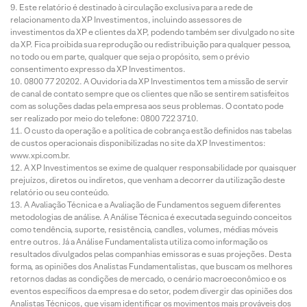
Este relatório é destinado à circulação exclusiva para a rede de
relacionamento da XP Investimentos, incluindo assessores de
investimentos da XP e clientes da XP, podendo também ser divulgado no site
da XP. Fica proibida sua reprodução ou redistribuição para qualquer pessoa,
no todo ou em parte, qualquer que seja o propósito, sem o prévio
consentimento expresso da XP Investimentos.
0800 77 20202. A Ouvidoria da XP Investimentos tem a missão de servir
de canal de contato sempre que os clientes que não se sentirem satisfeitos
com as soluções dadas pela empresa aos seus problemas. O contato pode
ser realizado por meio do telefone: 0800 722 3710.
O custo da operação e a política de cobrança estão definidos nas tabelas
de custos operacionais disponibilizadas no site da XP Investimentos:
www.xpi.com.br.
A XP Investimentos se exime de qualquer responsabilidade por quaisquer
prejuízos, diretos ou indiretos, que venham a decorrer da utilização deste
relatório ou seu conteúdo.
A Avaliação Técnica e a Avaliação de Fundamentos seguem diferentes
metodologias de análise. A Análise Técnica é executada seguindo conceitos
como tendência, suporte, resistência, candles, volumes, médias móveis
entre outros. Já a Análise Fundamentalista utiliza como informação os
resultados divulgados pelas companhias emissoras e suas projeções. Desta
forma, as opiniões dos Analistas Fundamentalistas, que buscam os melhores
retornos dadas as condições de mercado, o cenário macroeconômico e os
eventos específicos da empresa e do setor, podem divergir das opiniões dos
Analistas Técnicos, que visam identificar os movimentos mais prováveis dos