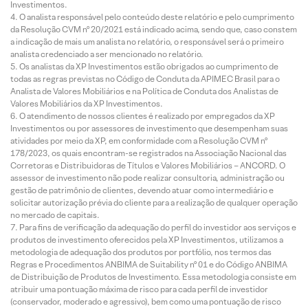
Investimentos.
O analista responsável pelo conteúdo deste relatório e pelo cumprimento
da Resolução CVM nº 20/2021 está indicado acima, sendo que, caso constem
a indicação de mais um analista no relatório, o responsável será o primeiro
analista credenciado a ser mencionado no relatório.
Os analistas da XP Investimentos estão obrigados ao cumprimento de
todas as regras previstas no Código de Conduta da APIMEC Brasil para o
Analista de Valores Mobiliários e na Política de Conduta dos Analistas de
Valores Mobiliários da XP Investimentos.
O atendimento de nossos clientes é realizado por empregados da XP
Investimentos ou por assessores de investimento que desempenham suas
atividades por meio da XP, em conformidade com a Resolução CVM nº
178/2023, os quais encontram-se registrados na Associação Nacional das
Corretoras e Distribuidoras de Títulos e Valores Mobiliários – ANCORD. O
assessor de investimento não pode realizar consultoria, administração ou
gestão de patrimônio de clientes, devendo atuar como intermediário e
solicitar autorização prévia do cliente para a realização de qualquer operação
no mercado de capitais.
Para fins de verificação da adequação do perfil do investidor aos serviços e
produtos de investimento oferecidos pela XP Investimentos, utilizamos a
metodologia de adequação dos produtos por portfólio, nos termos das
Regras e Procedimentos ANBIMA de Suitability nº 01 e do Código ANBIMA
de Distribuição de Produtos de Investimento. Essa metodologia consiste em
atribuir uma pontuação máxima de risco para cada perfil de investidor
(conservador, moderado e agressivo), bem como uma pontuação de risco