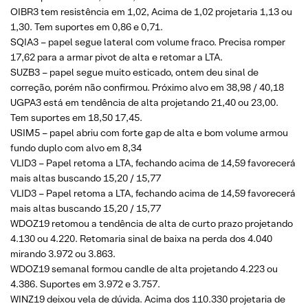
OIBR3 tem resistência em 1,02, Acima de 1,02 projetaria 1,13 ou
1,30. Tem suportes em 0,86 e 0,71.
SQIA3 – papel segue lateral com volume fraco. Precisa romper
17,62 para a armar pivot de alta e retomar a LTA.
SUZB3 – papel segue muito esticado, ontem deu sinal de
correção, porém não confirmou. Próximo alvo em 38,98 / 40,18
UGPA3 está em tendência de alta projetando 21,40 ou 23,00.
Tem suportes em 18,50 17,45.
USIM5 – papel abriu com forte gap de alta e bom volume armou
fundo duplo com alvo em 8,34
VLID3 – Papel retoma a LTA, fechando acima de 14,59 favorecerá
mais altas buscando 15,20 / 15,77
VLID3 – Papel retoma a LTA, fechando acima de 14,59 favorecerá
mais altas buscando 15,20 / 15,77
WDOZ19 retomou a tendência de alta de curto prazo projetando
4.130 ou 4.220. Retomaria sinal de baixa na perda dos 4.040
mirando 3.972 ou 3.863.
WDOZ19 semanal formou candle de alta projetando 4.223 ou
4.386. Suportes em 3.972 e 3.757.
WINZ19 deixou vela de dúvida. Acima dos 110.330 projetaria de