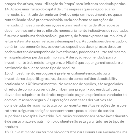
preços dos ativos, com utilização de “stops” para limitar as possíveis perdas.
Ação é uma fração do capital de uma empresa que é negociada no
mercado. É um título de renda variável, ou seja, um investimento no qual a
rentabilidade não é preestabelecida, varia conforme as cotações de
mercado. O investimento em ações é um investimento de alto risco e os
desempenhos anteriores não são necessariamente indicativos de resultados
futuros e nenhuma declaração ou garantia, de forma expressa ou implícita, é
feita neste material em relação a desempenhos. As condições de mercado, o
cenário macroeconômico, os eventos específicos da empresa e do setor
podem afetar o desempenho do investimento, podendo resultar até mesmo
em significativas perdas patrimoniais. A duração recomendada para o
investimento é de médio-longo prazo. Não há quaisquer garantias sobre o
patrimônio do cliente neste tipo de produto.
O investimento em opções é preferencialmente indicado para
investidores de perfil agressivo, de acordo com a política de suitability
praticada pela XP Investimentos. No mercado de opções, são negociados
direitos de compra ou venda de um bem por preço fixado em data futura,
devendo o adquirente do direito negociado pagar um prêmio ao vendedor tal
como num acordo seguro. As operações com esses derivativos são
consideradas de risco muito alto por apresentarem altas relações de risco e
retorno e algumas posições apresentarem a possibilidade de perdas
superiores ao capital investido. A duração recomendada para o investimento
é de curto prazo e o patrimônio do cliente não está garantido neste tipo de
produto.
O investimento em termos são contratos para compra ou a venda de uma