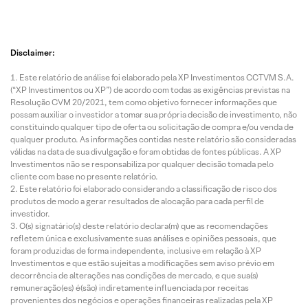
Disclaimer:
Este relatório de análise foi elaborado pela XP Investimentos CCTVM S.A.
(“XP Investimentos ou XP”) de acordo com todas as exigências previstas na
Resolução CVM 20/2021, tem como objetivo fornecer informações que
possam auxiliar o investidor a tomar sua própria decisão de investimento, não
constituindo qualquer tipo de oferta ou solicitação de compra e/ou venda de
qualquer produto. As informações contidas neste relatório são consideradas
válidas na data de sua divulgação e foram obtidas de fontes públicas. A XP
Investimentos não se responsabiliza por qualquer decisão tomada pelo
cliente com base no presente relatório.
Este relatório foi elaborado considerando a classificação de risco dos
produtos de modo a gerar resultados de alocação para cada perfil de
investidor.
O(s) signatário(s) deste relatório declara(m) que as recomendações
refletem única e exclusivamente suas análises e opiniões pessoais, que
foram produzidas de forma independente, inclusive em relação à XP
Investimentos e que estão sujeitas a modificações sem aviso prévio em
decorrência de alterações nas condições de mercado, e que sua(s)
remuneração(es) é(são) indiretamente influenciada por receitas
provenientes dos negócios e operações financeiras realizadas pela XP