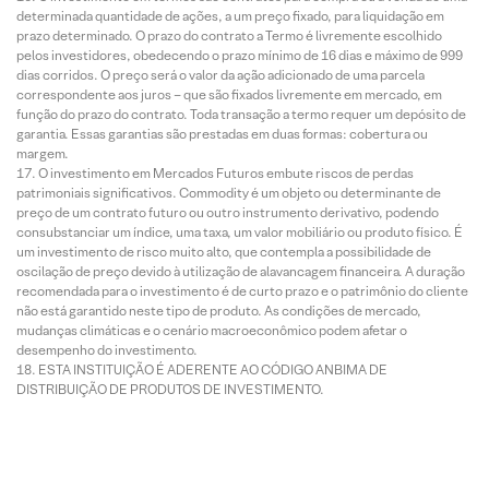
determinada quantidade de ações, a um preço fixado, para liquidação em
prazo determinado. O prazo do contrato a Termo é livremente escolhido
pelos investidores, obedecendo o prazo mínimo de 16 dias e máximo de 999
dias corridos. O preço será o valor da ação adicionado de uma parcela
correspondente aos juros – que são fixados livremente em mercado, em
função do prazo do contrato. Toda transação a termo requer um depósito de
garantia. Essas garantias são prestadas em duas formas: cobertura ou
margem.
O investimento em Mercados Futuros embute riscos de perdas
patrimoniais significativos. Commodity é um objeto ou determinante de
preço de um contrato futuro ou outro instrumento derivativo, podendo
consubstanciar um índice, uma taxa, um valor mobiliário ou produto físico. É
um investimento de risco muito alto, que contempla a possibilidade de
oscilação de preço devido à utilização de alavancagem financeira. A duração
recomendada para o investimento é de curto prazo e o patrimônio do cliente
não está garantido neste tipo de produto. As condições de mercado,
mudanças climáticas e o cenário macroeconômico podem afetar o
desempenho do investimento.
ESTA INSTITUIÇÃO É ADERENTE AO CÓDIGO ANBIMA DE
DISTRIBUIÇÃO DE PRODUTOS DE INVESTIMENTO.