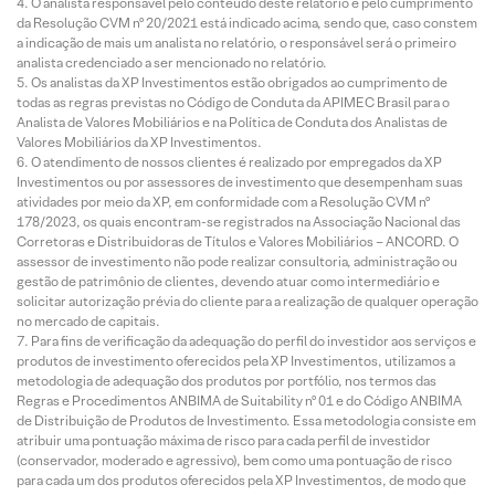
O analista responsável pelo conteúdo deste relatório e pelo cumprimento
da Resolução CVM nº 20/2021 está indicado acima, sendo que, caso constem
a indicação de mais um analista no relatório, o responsável será o primeiro
analista credenciado a ser mencionado no relatório.
Os analistas da XP Investimentos estão obrigados ao cumprimento de
todas as regras previstas no Código de Conduta da APIMEC Brasil para o
Analista de Valores Mobiliários e na Política de Conduta dos Analistas de
Valores Mobiliários da XP Investimentos.
O atendimento de nossos clientes é realizado por empregados da XP
Investimentos ou por assessores de investimento que desempenham suas
atividades por meio da XP, em conformidade com a Resolução CVM nº
178/2023, os quais encontram-se registrados na Associação Nacional das
Corretoras e Distribuidoras de Títulos e Valores Mobiliários – ANCORD. O
assessor de investimento não pode realizar consultoria, administração ou
gestão de patrimônio de clientes, devendo atuar como intermediário e
solicitar autorização prévia do cliente para a realização de qualquer operação
no mercado de capitais.
Para fins de verificação da adequação do perfil do investidor aos serviços e
produtos de investimento oferecidos pela XP Investimentos, utilizamos a
metodologia de adequação dos produtos por portfólio, nos termos das
Regras e Procedimentos ANBIMA de Suitability nº 01 e do Código ANBIMA
de Distribuição de Produtos de Investimento. Essa metodologia consiste em
atribuir uma pontuação máxima de risco para cada perfil de investidor
(conservador, moderado e agressivo), bem como uma pontuação de risco
para cada um dos produtos oferecidos pela XP Investimentos, de modo que