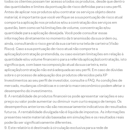
todos os clientes possam ter acesso a todos os produtos, desde que dentro
das quantidades e limites da pontuação de risco definidas para o seu perfil.
Antes de aplicar nos produtos e/ou contratar os serviços objeto deste
material, é importante que você verifique se a sua pontuação de risco atual
comporta a aplicação nos produtos e/ou a contratação dos serviços em
questão, bem como se há limitações de volume, concentração e/ou
quantidade para a aplicação desejada. Você pode consultar essas
informações diretamente no momento da transmissão da sua ordem ou,
ainda, consultando o risco geral da sua carteira na tela de carteira (Visão
Risco). Caso a sua pontuação de risco atual não comporte a
aplicação/contratação pretendida, ou caso existam limitações em relação à
quantidade e/ou volume financeiro para a referida aplicação/contratação, isto
significa que, com base na composição atual da sua carteira, esta
aplicação/contratação não está adequada ao seu perfil. Em caso de dúvidas
sobre o processo de adequação dos produtos oferecidos pela XP
Investimentos ao seu perfil de investidor, consulte o FAQ. As condições de
mercado, mudanças climáticas e o cenário macroeconômico podem afetar o
desempenho do investimento.
A rentabilidade de produtos financeiros pode apresentar variações e seu
preço ou valor pode aumentar ou diminuir num curto espaço de tempo. Os
desempenhos anteriores não são necessariamente indicativos de resultados
futuros. A rentabilidade divulgada não é líquida de impostos. As informações
presentes neste material são baseadas em simulações e os resultados reais
poderão ser significativamente diferentes.
Este relatório é destinado à circulação exclusiva para a rede de