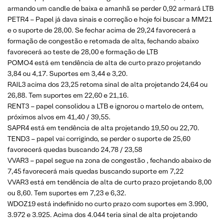
armando um candle de baixa e amanhã se perder 0,92 armará LTB
PETR4 – Papel já dava sinais e correção e hoje foi buscar a MM21
e o suporte de 28,00. Se fechar acima de 29,24 favorecerá a
formação de congestão e retomada de alta, fechando abaixo
favorecerá ao teste de 28,00 e formação de LTB
POMO4 está em tendência de alta de curto prazo projetando
3,84 ou 4,17. Suportes em 3,44 e 3,20.
RAIL3 acima dos 23,25 retoma sinal de alta projetando 24,64 ou
26,88. Tem suportes em 22,60 e 21,16.
RENT3 – papel consolidou a LTB e ignorou o martelo de ontem,
próximos alvos em 41,40 / 39,55.
SAPR4 está em tendência de alta projetando 19,50 ou 22,70.
TEND3 – papel vai corrigindo, se perder o suporte de 25,60
favorecerá quedas buscando 24,78 / 23,58
VVAR3 – papel segue na zona de congestão , fechando abaixo de
7,45 favorecerá mais quedas buscando suporte em 7,22
VVAR3 está em tendência de alta de curto prazo projetando 8,00
ou 8,60. Tem suportes em 7,23 e 6,32.
WDOZ19 está indefinido no curto prazo com suportes em 3.990,
3.972 e 3.925. Acima dos 4.044 teria sinal de alta projetando