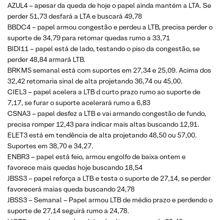
AZUL4 – apesar da queda de hoje o papel ainda mantém a LTA. Se
perder 51,73 desfará a LTA e buscará 49,78
BBDC4 – papel armou congestão e perdeu a LTB, precisa perder o
suporte de 34,79 para retomar quedas rumo a 33,71
BIDI11 – papel está de lado, testando o piso da congestão, se
perder 48,84 armará LTB.
BRKM5 semanal está com suportes em 27,34 e 25,09. Acima dos
32,42 retomaria sinal de alta projetando 36,74 ou 45,00.
CIEL3 – papel acelera a LTB d curto prazo rumo ao suporte de
7,17, se furar o suporte acelerará rumo a 6,83
CSNA3 – papel desfez a LTB e vai armando congestão de fundo,
precisa romper 12,43 para indicar mais altas buscando 12,91.
ELET3 está em tendência de alta projetando 48,50 ou 57,00.
Suportes em 38,70 e 34,27.
ENBR3 – papel está feio, armou engolfo de baixa ontem e
favorece mais quedas hoje buscando 18,54
JBSS3 – papel reforça a LTB e testa o suporte de 27,14, se perder
favorecerá maias queda buscando 24,78
JBSS3 – Semanal – Papel armou LTB de médio prazo e perdendo o
suporte de 27,14 seguirá rumo a 24,78.