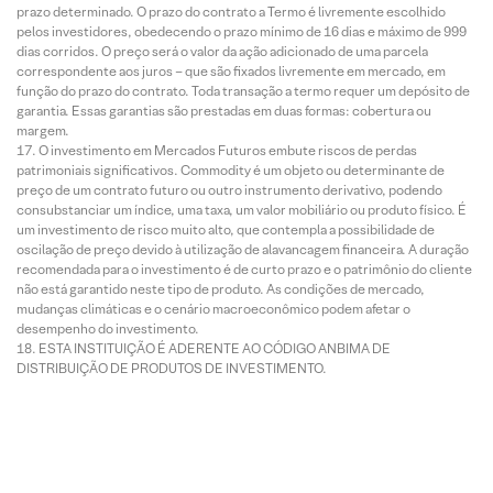
prazo determinado. O prazo do contrato a Termo é livremente escolhido
pelos investidores, obedecendo o prazo mínimo de 16 dias e máximo de 999
dias corridos. O preço será o valor da ação adicionado de uma parcela
correspondente aos juros – que são fixados livremente em mercado, em
função do prazo do contrato. Toda transação a termo requer um depósito de
garantia. Essas garantias são prestadas em duas formas: cobertura ou
margem.
O investimento em Mercados Futuros embute riscos de perdas
patrimoniais significativos. Commodity é um objeto ou determinante de
preço de um contrato futuro ou outro instrumento derivativo, podendo
consubstanciar um índice, uma taxa, um valor mobiliário ou produto físico. É
um investimento de risco muito alto, que contempla a possibilidade de
oscilação de preço devido à utilização de alavancagem financeira. A duração
recomendada para o investimento é de curto prazo e o patrimônio do cliente
não está garantido neste tipo de produto. As condições de mercado,
mudanças climáticas e o cenário macroeconômico podem afetar o
desempenho do investimento.
ESTA INSTITUIÇÃO É ADERENTE AO CÓDIGO ANBIMA DE
DISTRIBUIÇÃO DE PRODUTOS DE INVESTIMENTO.