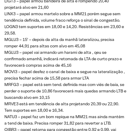
LIGT3 – papel armou bandeira de alta e rompendo 20,40
projetará alvo em 21,60
LINX3 – papel armou martelo sobre a MM21 porém segue sem
tendência definida, volume fraco reforça o sinal de congestão.
LOGN3 tem suportes em 18,00 e 14,20. Resistências em 23,60 e
29,58.
MGLU3 – 15′ – depois da alta da manhã lateralizou, precisa
romper 44,91 para altas com alvo em 45,08
MGLU3 – papel vai armando um harami de alta , qeu se
confirmado amanhã, indicará retomada da LTA de curto prazo e
favorecerá compras acima de 45,16
MOVI3 – papel desfez o canal de baixa e segue na lateralização ,
precisa fechar acima de 15,58 para armar LTA
MRFG3 – papel está sem tend. definida mas com viés de baia, se
perder o suporte de 10,86 favorecerá mais quedas armando LTB e
buscando alvo em 10,15
MRVE3 está em tendência de alta projetando 20,39 ou 22,90.
Tem suportes em 18,00 e 16,34.
NATU3 – papel faz um bom repique na MM21 mas ainda mantém
a tend de baixa. Precisa romper 31,82 para reverter a LTB.
OIBR3 – papel retorna para congestão entre 0,92 e 0,99, vai