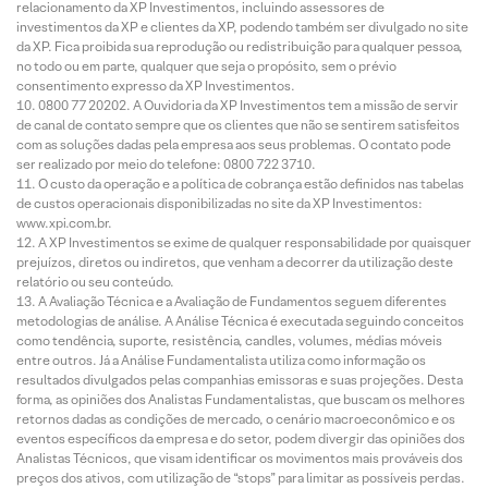
relacionamento da XP Investimentos, incluindo assessores de
investimentos da XP e clientes da XP, podendo também ser divulgado no site
da XP. Fica proibida sua reprodução ou redistribuição para qualquer pessoa,
no todo ou em parte, qualquer que seja o propósito, sem o prévio
consentimento expresso da XP Investimentos.
0800 77 20202. A Ouvidoria da XP Investimentos tem a missão de servir
de canal de contato sempre que os clientes que não se sentirem satisfeitos
com as soluções dadas pela empresa aos seus problemas. O contato pode
ser realizado por meio do telefone: 0800 722 3710.
O custo da operação e a política de cobrança estão definidos nas tabelas
de custos operacionais disponibilizadas no site da XP Investimentos:
www.xpi.com.br.
A XP Investimentos se exime de qualquer responsabilidade por quaisquer
prejuízos, diretos ou indiretos, que venham a decorrer da utilização deste
relatório ou seu conteúdo.
A Avaliação Técnica e a Avaliação de Fundamentos seguem diferentes
metodologias de análise. A Análise Técnica é executada seguindo conceitos
como tendência, suporte, resistência, candles, volumes, médias móveis
entre outros. Já a Análise Fundamentalista utiliza como informação os
resultados divulgados pelas companhias emissoras e suas projeções. Desta
forma, as opiniões dos Analistas Fundamentalistas, que buscam os melhores
retornos dadas as condições de mercado, o cenário macroeconômico e os
eventos específicos da empresa e do setor, podem divergir das opiniões dos
Analistas Técnicos, que visam identificar os movimentos mais prováveis dos
preços dos ativos, com utilização de “stops” para limitar as possíveis perdas.