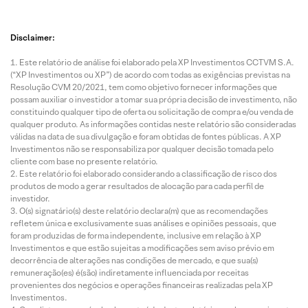
Disclaimer:
Este relatório de análise foi elaborado pela XP Investimentos CCTVM S.A.
(“XP Investimentos ou XP”) de acordo com todas as exigências previstas na
Resolução CVM 20/2021, tem como objetivo fornecer informações que
possam auxiliar o investidor a tomar sua própria decisão de investimento, não
constituindo qualquer tipo de oferta ou solicitação de compra e/ou venda de
qualquer produto. As informações contidas neste relatório são consideradas
válidas na data de sua divulgação e foram obtidas de fontes públicas. A XP
Investimentos não se responsabiliza por qualquer decisão tomada pelo
cliente com base no presente relatório.
Este relatório foi elaborado considerando a classificação de risco dos
produtos de modo a gerar resultados de alocação para cada perfil de
investidor.
O(s) signatário(s) deste relatório declara(m) que as recomendações
refletem única e exclusivamente suas análises e opiniões pessoais, que
foram produzidas de forma independente, inclusive em relação à XP
Investimentos e que estão sujeitas a modificações sem aviso prévio em
decorrência de alterações nas condições de mercado, e que sua(s)
remuneração(es) é(são) indiretamente influenciada por receitas
provenientes dos negócios e operações financeiras realizadas pela XP
Investimentos.