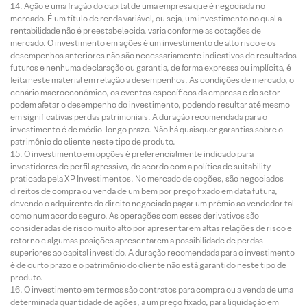
Ação é uma fração do capital de uma empresa que é negociada no
mercado. É um título de renda variável, ou seja, um investimento no qual a
rentabilidade não é preestabelecida, varia conforme as cotações de
mercado. O investimento em ações é um investimento de alto risco e os
desempenhos anteriores não são necessariamente indicativos de resultados
futuros e nenhuma declaração ou garantia, de forma expressa ou implícita, é
feita neste material em relação a desempenhos. As condições de mercado, o
cenário macroeconômico, os eventos específicos da empresa e do setor
podem afetar o desempenho do investimento, podendo resultar até mesmo
em significativas perdas patrimoniais. A duração recomendada para o
investimento é de médio-longo prazo. Não há quaisquer garantias sobre o
patrimônio do cliente neste tipo de produto.
O investimento em opções é preferencialmente indicado para
investidores de perfil agressivo, de acordo com a política de suitability
praticada pela XP Investimentos. No mercado de opções, são negociados
direitos de compra ou venda de um bem por preço fixado em data futura,
devendo o adquirente do direito negociado pagar um prêmio ao vendedor tal
como num acordo seguro. As operações com esses derivativos são
consideradas de risco muito alto por apresentarem altas relações de risco e
retorno e algumas posições apresentarem a possibilidade de perdas
superiores ao capital investido. A duração recomendada para o investimento
é de curto prazo e o patrimônio do cliente não está garantido neste tipo de
produto.
O investimento em termos são contratos para compra ou a venda de uma
determinada quantidade de ações, a um preço fixado, para liquidação em