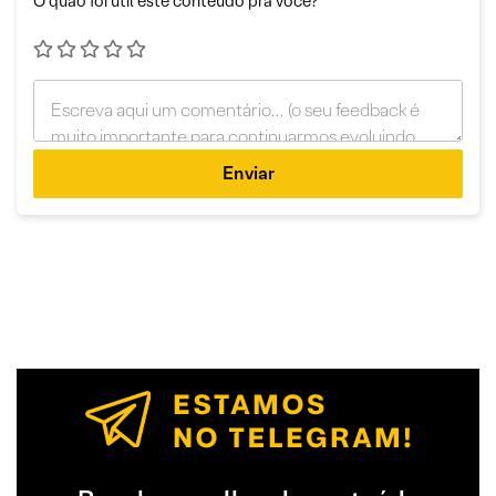
O quão foi útil este conteúdo pra você?
Enviar