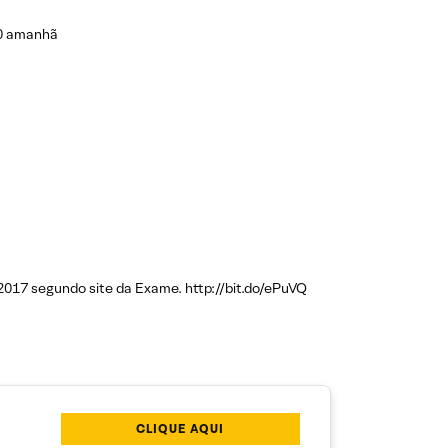
70 amanhã
2017 segundo site da Exame. http://bit.do/ePuVQ
CLIQUE AQUI