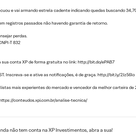
recuou e vai armando estrela cadente indicando quedas buscando 34,
em registros passados não havendo garantia de retorno.
nsejar perdas.
 CNPI-T 832
 sua conta XP de forma gratuita no link: http://bit.do/ePAB7
 Inscreva-se e ative as notificações, é de graça. http://bit.ly/2Jz56lo
listas mais experientes do mercado e vencedor da melhor carteira de 
 https://conteudos.xpi.com.br/analise-tecnica/
inda não tem conta na XP Investimentos, abra a sua!