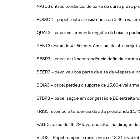
NATU3 entrou tendência de baixa de curto prazo pro
POMO4 – papel testa a resistência de 3,46 e vai ar
QUAL3 – papel vai armando engolfo de baixa e poder
RENT3 acima de 41,50 mantém sinal de alta projeta
SBSP3 – papel está sem tendência definida e arma
SEER3 – devolveu boa parte da alta da véspera e in
SQIA3 – papel perdeu o suporte de 15,06 e vai arm
STBP3 – papel segue em congestão e BB estreitand
TRIS3 retomou a tendência de alta projetando 11,45
VALE3 acima de 46,79 favorece altas na direção dos
VLID3 – Papel rompeu a resistência e 13,21 e vai re