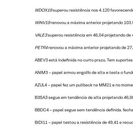
WDOX19
superou resistência nos 4.120 favorecendo
WINV19
renovou a máxima anterior projetando 103.
VALE3
superou resistência em 46,04 projetando de 4
PETR4
renovou a máxima anterior projetando de 27,
ABEV3 está indefinida no curto prazo, Tem suportes
ANIM3 – papel armou engolfo de alta e testa o fund
AZUL4 – papel fez um pullback na MM21 e no momen
B3SA3 segue em tendência de alta projetando 46,60
BBDC4 – papel segue sem tendência definida. fecha
BIDI11 – papel testou a resistência de 49,41 e rec