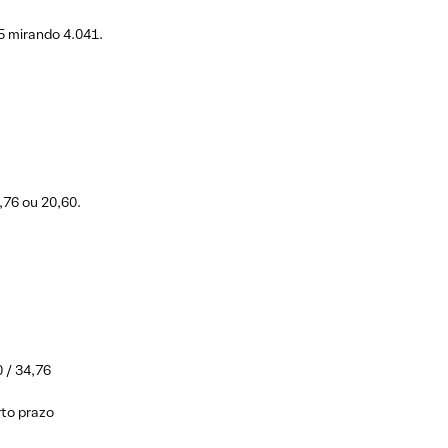
5 mirando 4.041.
,76 ou 20,60.
 / 34,76
rto prazo