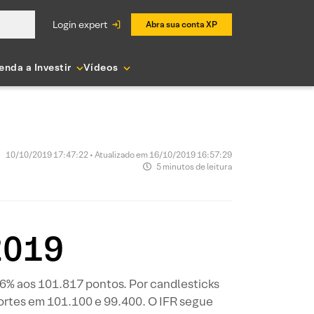
login expert
Abra sua conta XP
enda a Investir
Vídeos
10/10/2019 17:47:22 • Atualizado em 16/10/2019 16:57:29
5 minutos de leitura
2019
6% aos 101.817 pontos. Por candlesticks
portes em 101.100 e 99.400. O IFR segue