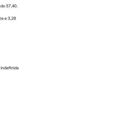
ndo 37,40.
te e 3,28
indefinida