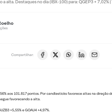
 a alta. Destaques no dia (IBX-100) para: QGEP3 + 7,02% 
Coelho
Ações
Compartilhar:
,56% aos 101.817 pontos. Por candlesticks favorece altas na direção d
segue favorecendo a alta.
SUZB3 +5,55% e GOAU4 +4,97%.