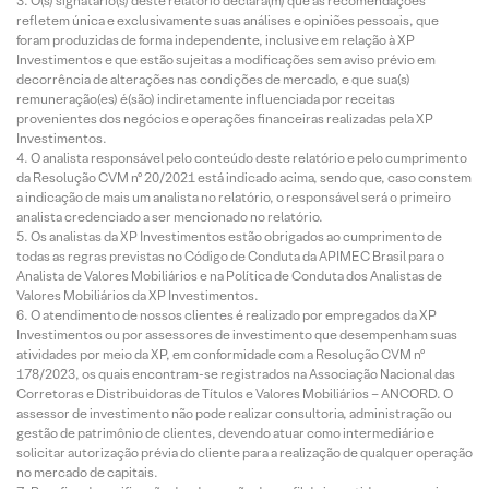
O(s) signatário(s) deste relatório declara(m) que as recomendações
refletem única e exclusivamente suas análises e opiniões pessoais, que
foram produzidas de forma independente, inclusive em relação à XP
Investimentos e que estão sujeitas a modificações sem aviso prévio em
decorrência de alterações nas condições de mercado, e que sua(s)
remuneração(es) é(são) indiretamente influenciada por receitas
provenientes dos negócios e operações financeiras realizadas pela XP
Investimentos.
O analista responsável pelo conteúdo deste relatório e pelo cumprimento
da Resolução CVM nº 20/2021 está indicado acima, sendo que, caso constem
a indicação de mais um analista no relatório, o responsável será o primeiro
analista credenciado a ser mencionado no relatório.
Os analistas da XP Investimentos estão obrigados ao cumprimento de
todas as regras previstas no Código de Conduta da APIMEC Brasil para o
Analista de Valores Mobiliários e na Política de Conduta dos Analistas de
Valores Mobiliários da XP Investimentos.
O atendimento de nossos clientes é realizado por empregados da XP
Investimentos ou por assessores de investimento que desempenham suas
atividades por meio da XP, em conformidade com a Resolução CVM nº
178/2023, os quais encontram-se registrados na Associação Nacional das
Corretoras e Distribuidoras de Títulos e Valores Mobiliários – ANCORD. O
assessor de investimento não pode realizar consultoria, administração ou
gestão de patrimônio de clientes, devendo atuar como intermediário e
solicitar autorização prévia do cliente para a realização de qualquer operação
no mercado de capitais.