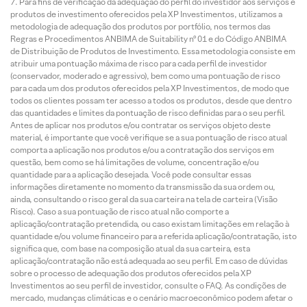
Para fins de verificação da adequação do perfil do investidor aos serviços e
produtos de investimento oferecidos pela XP Investimentos, utilizamos a
metodologia de adequação dos produtos por portfólio, nos termos das
Regras e Procedimentos ANBIMA de Suitability nº 01 e do Código ANBIMA
de Distribuição de Produtos de Investimento. Essa metodologia consiste em
atribuir uma pontuação máxima de risco para cada perfil de investidor
(conservador, moderado e agressivo), bem como uma pontuação de risco
para cada um dos produtos oferecidos pela XP Investimentos, de modo que
todos os clientes possam ter acesso a todos os produtos, desde que dentro
das quantidades e limites da pontuação de risco definidas para o seu perfil.
Antes de aplicar nos produtos e/ou contratar os serviços objeto deste
material, é importante que você verifique se a sua pontuação de risco atual
comporta a aplicação nos produtos e/ou a contratação dos serviços em
questão, bem como se há limitações de volume, concentração e/ou
quantidade para a aplicação desejada. Você pode consultar essas
informações diretamente no momento da transmissão da sua ordem ou,
ainda, consultando o risco geral da sua carteira na tela de carteira (Visão
Risco). Caso a sua pontuação de risco atual não comporte a
aplicação/contratação pretendida, ou caso existam limitações em relação à
quantidade e/ou volume financeiro para a referida aplicação/contratação, isto
significa que, com base na composição atual da sua carteira, esta
aplicação/contratação não está adequada ao seu perfil. Em caso de dúvidas
sobre o processo de adequação dos produtos oferecidos pela XP
Investimentos ao seu perfil de investidor, consulte o FAQ. As condições de
mercado, mudanças climáticas e o cenário macroeconômico podem afetar o