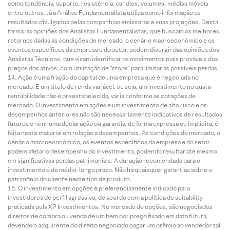
como tendência, suporte, resistência, candles, volumes, médias móveis
entre outros. Já a Análise Fundamentalista utiliza como informação os
resultados divulgados pelas companhias emissoras e suas projeções. Desta
forma, as opiniões dos Analistas Fundamentalistas, que buscam os melhores
retornos dadas as condições de mercado, o cenário macroeconômico e os
eventos específicos da empresa e do setor, podem divergir das opiniões dos
Analistas Técnicos, que visam identificar os movimentos mais prováveis dos
preços dos ativos, com utilização de “stops” para limitar as possíveis perdas.
Ação é uma fração do capital de uma empresa que é negociada no
mercado. É um título de renda variável, ou seja, um investimento no qual a
rentabilidade não é preestabelecida, varia conforme as cotações de
mercado. O investimento em ações é um investimento de alto risco e os
desempenhos anteriores não são necessariamente indicativos de resultados
futuros e nenhuma declaração ou garantia, de forma expressa ou implícita, é
feita neste material em relação a desempenhos. As condições de mercado, o
cenário macroeconômico, os eventos específicos da empresa e do setor
podem afetar o desempenho do investimento, podendo resultar até mesmo
em significativas perdas patrimoniais. A duração recomendada para o
investimento é de médio-longo prazo. Não há quaisquer garantias sobre o
patrimônio do cliente neste tipo de produto.
O investimento em opções é preferencialmente indicado para
investidores de perfil agressivo, de acordo com a política de suitability
praticada pela XP Investimentos. No mercado de opções, são negociados
direitos de compra ou venda de um bem por preço fixado em data futura,
devendo o adquirente do direito negociado pagar um prêmio ao vendedor tal