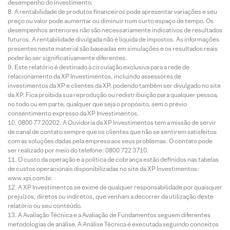
desempenho do investimento.
A rentabilidade de produtos financeiros pode apresentar variações e seu
preço ou valor pode aumentar ou diminuir num curto espaço de tempo. Os
desempenhos anteriores não são necessariamente indicativos de resultados
futuros. A rentabilidade divulgada não é líquida de impostos. As informações
presentes neste material são baseadas em simulações e os resultados reais
poderão ser significativamente diferentes.
Este relatório é destinado à circulação exclusiva para a rede de
relacionamento da XP Investimentos, incluindo assessores de
investimentos da XP e clientes da XP, podendo também ser divulgado no site
da XP. Fica proibida sua reprodução ou redistribuição para qualquer pessoa,
no todo ou em parte, qualquer que seja o propósito, sem o prévio
consentimento expresso da XP Investimentos.
0800 77 20202. A Ouvidoria da XP Investimentos tem a missão de servir
de canal de contato sempre que os clientes que não se sentirem satisfeitos
com as soluções dadas pela empresa aos seus problemas. O contato pode
ser realizado por meio do telefone: 0800 722 3710.
O custo da operação e a política de cobrança estão definidos nas tabelas
de custos operacionais disponibilizadas no site da XP Investimentos:
www.xpi.com.br.
A XP Investimentos se exime de qualquer responsabilidade por quaisquer
prejuízos, diretos ou indiretos, que venham a decorrer da utilização deste
relatório ou seu conteúdo.
A Avaliação Técnica e a Avaliação de Fundamentos seguem diferentes
metodologias de análise. A Análise Técnica é executada seguindo conceitos