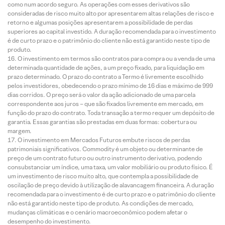
como num acordo seguro. As operações com esses derivativos são
consideradas de risco muito alto por apresentarem altas relações de risco e
retorno e algumas posições apresentarem a possibilidade de perdas
superiores ao capital investido. A duração recomendada para o investimento
é de curto prazo e o patrimônio do cliente não está garantido neste tipo de
produto.
O investimento em termos são contratos para compra ou a venda de uma
determinada quantidade de ações, a um preço fixado, para liquidação em
prazo determinado. O prazo do contrato a Termo é livremente escolhido
pelos investidores, obedecendo o prazo mínimo de 16 dias e máximo de 999
dias corridos. O preço será o valor da ação adicionado de uma parcela
correspondente aos juros – que são fixados livremente em mercado, em
função do prazo do contrato. Toda transação a termo requer um depósito de
garantia. Essas garantias são prestadas em duas formas: cobertura ou
margem.
O investimento em Mercados Futuros embute riscos de perdas
patrimoniais significativos. Commodity é um objeto ou determinante de
preço de um contrato futuro ou outro instrumento derivativo, podendo
consubstanciar um índice, uma taxa, um valor mobiliário ou produto físico. É
um investimento de risco muito alto, que contempla a possibilidade de
oscilação de preço devido à utilização de alavancagem financeira. A duração
recomendada para o investimento é de curto prazo e o patrimônio do cliente
não está garantido neste tipo de produto. As condições de mercado,
mudanças climáticas e o cenário macroeconômico podem afetar o
desempenho do investimento.