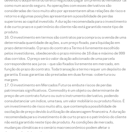
devendo o adquirente do direito negociado pagar um prêmio ao vendedor tal
como num acordo seguro. As operações com esses derivativos são
consideradas de risco muito alto por apresentarem altas relações de risco e
retorno e algumas posições apresentarem a possibilidade de perdas
superiores ao capital investido. A duração recomendada para o investimento
é de curto prazo e o patrimônio do cliente não está garantido neste tipo de
produto.
O investimento em termos são contratos para compra ou a venda de uma
determinada quantidade de ações, a um preço fixado, para liquidação em
prazo determinado. O prazo do contrato a Termo é livremente escolhido
pelos investidores, obedecendo o prazo mínimo de 16 dias e máximo de 999
dias corridos. O preço será o valor da ação adicionado de uma parcela
correspondente aos juros – que são fixados livremente em mercado, em
função do prazo do contrato. Toda transação a termo requer um depósito de
garantia. Essas garantias são prestadas em duas formas: cobertura ou
margem.
O investimento em Mercados Futuros embute riscos de perdas
patrimoniais significativos. Commodity é um objeto ou determinante de
preço de um contrato futuro ou outro instrumento derivativo, podendo
consubstanciar um índice, uma taxa, um valor mobiliário ou produto físico. É
um investimento de risco muito alto, que contempla a possibilidade de
oscilação de preço devido à utilização de alavancagem financeira. A duração
recomendada para o investimento é de curto prazo e o patrimônio do cliente
não está garantido neste tipo de produto. As condições de mercado,
mudanças climáticas e o cenário macroeconômico podem afetar o