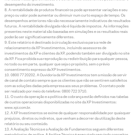
desempenho do investimento.
A rentabilidade de produtos financeiros pode apresentar variações e seu
preço ou valor pode aumentar ou diminuir num curto espaço de tempo. Os
desempenhos anteriores não são necessariamente indicativos de resultados
futuros. A rentabilidade divulgada não é líquida de impostos. As informações
presentes neste material são baseadas em simulações e os resultados reais
poderão ser significativamente diferentes.
Este relatório é destinado à circulação exclusiva para a rede de
relacionamento da XP Investimentos, incluindo assessores de
investimentos da XP e clientes da XP, podendo também ser divulgado no site
da XP. Fica proibida sua reprodução ou redistribuição para qualquer pessoa,
no todo ou em parte, qualquer que seja o propósito, sem o prévio
consentimento expresso da XP Investimentos.
0800 77 20202. A Ouvidoria da XP Investimentos tem a missão de servir
de canal de contato sempre que os clientes que não se sentirem satisfeitos
com as soluções dadas pela empresa aos seus problemas. O contato pode
ser realizado por meio do telefone: 0800 722 3710.
O custo da operação e a política de cobrança estão definidos nas tabelas
de custos operacionais disponibilizadas no site da XP Investimentos:
www.xpi.com.br.
A XP Investimentos se exime de qualquer responsabilidade por quaisquer
prejuízos, diretos ou indiretos, que venham a decorrer da utilização deste
relatório ou seu conteúdo.
A Avaliação Técnica e a Avaliação de Fundamentos seguem diferentes
metodologias de análise. A Análise Técnica é executada seguindo conceitos