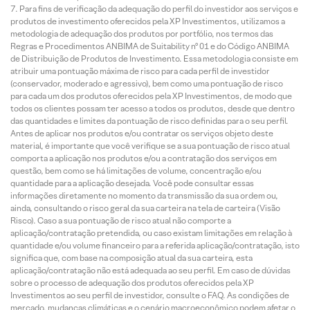
Para fins de verificação da adequação do perfil do investidor aos serviços e
produtos de investimento oferecidos pela XP Investimentos, utilizamos a
metodologia de adequação dos produtos por portfólio, nos termos das
Regras e Procedimentos ANBIMA de Suitability nº 01 e do Código ANBIMA
de Distribuição de Produtos de Investimento. Essa metodologia consiste em
atribuir uma pontuação máxima de risco para cada perfil de investidor
(conservador, moderado e agressivo), bem como uma pontuação de risco
para cada um dos produtos oferecidos pela XP Investimentos, de modo que
todos os clientes possam ter acesso a todos os produtos, desde que dentro
das quantidades e limites da pontuação de risco definidas para o seu perfil.
Antes de aplicar nos produtos e/ou contratar os serviços objeto deste
material, é importante que você verifique se a sua pontuação de risco atual
comporta a aplicação nos produtos e/ou a contratação dos serviços em
questão, bem como se há limitações de volume, concentração e/ou
quantidade para a aplicação desejada. Você pode consultar essas
informações diretamente no momento da transmissão da sua ordem ou,
ainda, consultando o risco geral da sua carteira na tela de carteira (Visão
Risco). Caso a sua pontuação de risco atual não comporte a
aplicação/contratação pretendida, ou caso existam limitações em relação à
quantidade e/ou volume financeiro para a referida aplicação/contratação, isto
significa que, com base na composição atual da sua carteira, esta
aplicação/contratação não está adequada ao seu perfil. Em caso de dúvidas
sobre o processo de adequação dos produtos oferecidos pela XP
Investimentos ao seu perfil de investidor, consulte o FAQ. As condições de
mercado, mudanças climáticas e o cenário macroeconômico podem afetar o