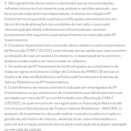
O(s) signatário(s) deste relatório declara(m) que as recomendações
refletem única e exclusivamente suas análises e opiniões pessoais, que
foram produzidas de forma independente, inclusive em relação à XP
Investimentos e que estão sujeitas a modificações sem aviso prévio em
decorrência de alterações nas condições de mercado, e que sua(s)
remuneração(es) é(são) indiretamente influenciada por receitas
provenientes dos negócios e operações financeiras realizadas pela XP
Investimentos.
O analista responsável pelo conteúdo deste relatório e pelo cumprimento
da Resolução CVM nº 20/2021 está indicado acima, sendo que, caso constem
a indicação de mais um analista no relatório, o responsável será o primeiro
analista credenciado a ser mencionado no relatório.
Os analistas da XP Investimentos estão obrigados ao cumprimento de
todas as regras previstas no Código de Conduta da APIMEC Brasil para o
Analista de Valores Mobiliários e na Política de Conduta dos Analistas de
Valores Mobiliários da XP Investimentos.
O atendimento de nossos clientes é realizado por empregados da XP
Investimentos ou por assessores de investimento que desempenham suas
atividades por meio da XP, em conformidade com a Resolução CVM nº
178/2023, os quais encontram-se registrados na Associação Nacional das
Corretoras e Distribuidoras de Títulos e Valores Mobiliários – ANCORD. O
assessor de investimento não pode realizar consultoria, administração ou
gestão de patrimônio de clientes, devendo atuar como intermediário e
solicitar autorização prévia do cliente para a realização de qualquer operação
no mercado de capitais.