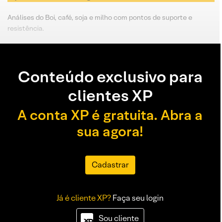
Análises do Boi, café, soja e milho com pontos de suporte e
resistência.
Conteúdo exclusivo para
clientes XP
A conta XP é gratuita. Abra a
sua agora!
Cadastrar
Já é cliente XP?
Faça seu login
Sou cliente