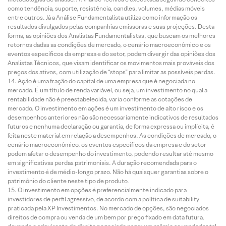
como tendência, suporte, resistência, candles, volumes, médias móveis
entre outros. Já a Análise Fundamentalista utiliza como informação os
resultados divulgados pelas companhias emissoras e suas projeções. Desta
forma, as opiniões dos Analistas Fundamentalistas, que buscam os melhores
retornos dadas as condições de mercado, o cenário macroeconômico e os
eventos específicos da empresa e do setor, podem divergir das opiniões dos
Analistas Técnicos, que visam identificar os movimentos mais prováveis dos
preços dos ativos, com utilização de “stops” para limitar as possíveis perdas.
Ação é uma fração do capital de uma empresa que é negociada no
mercado. É um título de renda variável, ou seja, um investimento no qual a
rentabilidade não é preestabelecida, varia conforme as cotações de
mercado. O investimento em ações é um investimento de alto risco e os
desempenhos anteriores não são necessariamente indicativos de resultados
futuros e nenhuma declaração ou garantia, de forma expressa ou implícita, é
feita neste material em relação a desempenhos. As condições de mercado, o
cenário macroeconômico, os eventos específicos da empresa e do setor
podem afetar o desempenho do investimento, podendo resultar até mesmo
em significativas perdas patrimoniais. A duração recomendada para o
investimento é de médio-longo prazo. Não há quaisquer garantias sobre o
patrimônio do cliente neste tipo de produto.
O investimento em opções é preferencialmente indicado para
investidores de perfil agressivo, de acordo com a política de suitability
praticada pela XP Investimentos. No mercado de opções, são negociados
direitos de compra ou venda de um bem por preço fixado em data futura,