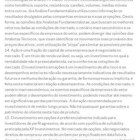
como tendência, suporte, resistência, candles, volumes, médias móveis
entre outros. Já a Análise Fundamentalista utiliza como informação os
resultados divulgados pelas companhias emissoras e suas projeções. Desta
forma, as opiniões dos Analistas Fundamentalistas, que buscam os melhores
retornos dadas as condições de mercado, o cenário macroeconômico e os
eventos específicos da empresa e do setor, podem divergir das opiniões dos
Analistas Técnicos, que visam identificar os movimentos mais prováveis dos
preços dos ativos, com utilização de “stops” para limitar as possíveis perdas.
Ação é uma fração do capital de uma empresa que é negociada no
mercado. É um título de renda variável, ou seja, um investimento no qual a
rentabilidade não é preestabelecida, varia conforme as cotações de
mercado. O investimento em ações é um investimento de alto risco e os
desempenhos anteriores não são necessariamente indicativos de resultados
futuros e nenhuma declaração ou garantia, de forma expressa ou implícita, é
feita neste material em relação a desempenhos. As condições de mercado, o
cenário macroeconômico, os eventos específicos da empresa e do setor
podem afetar o desempenho do investimento, podendo resultar até mesmo
em significativas perdas patrimoniais. A duração recomendada para o
investimento é de médio-longo prazo. Não há quaisquer garantias sobre o
patrimônio do cliente neste tipo de produto.
O investimento em opções é preferencialmente indicado para
investidores de perfil agressivo, de acordo com a política de suitability
praticada pela XP Investimentos. No mercado de opções, são negociados
direitos de compra ou venda de um bem por preço fixado em data futura,