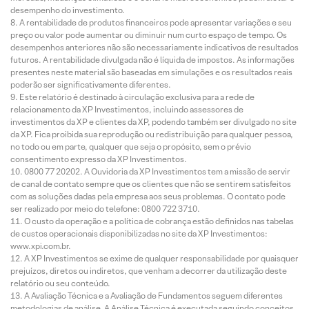
desempenho do investimento.
A rentabilidade de produtos financeiros pode apresentar variações e seu
preço ou valor pode aumentar ou diminuir num curto espaço de tempo. Os
desempenhos anteriores não são necessariamente indicativos de resultados
futuros. A rentabilidade divulgada não é líquida de impostos. As informações
presentes neste material são baseadas em simulações e os resultados reais
poderão ser significativamente diferentes.
Este relatório é destinado à circulação exclusiva para a rede de
relacionamento da XP Investimentos, incluindo assessores de
investimentos da XP e clientes da XP, podendo também ser divulgado no site
da XP. Fica proibida sua reprodução ou redistribuição para qualquer pessoa,
no todo ou em parte, qualquer que seja o propósito, sem o prévio
consentimento expresso da XP Investimentos.
0800 77 20202. A Ouvidoria da XP Investimentos tem a missão de servir
de canal de contato sempre que os clientes que não se sentirem satisfeitos
com as soluções dadas pela empresa aos seus problemas. O contato pode
ser realizado por meio do telefone: 0800 722 3710.
O custo da operação e a política de cobrança estão definidos nas tabelas
de custos operacionais disponibilizadas no site da XP Investimentos:
www.xpi.com.br.
A XP Investimentos se exime de qualquer responsabilidade por quaisquer
prejuízos, diretos ou indiretos, que venham a decorrer da utilização deste
relatório ou seu conteúdo.
A Avaliação Técnica e a Avaliação de Fundamentos seguem diferentes
metodologias de análise. A Análise Técnica é executada seguindo conceitos