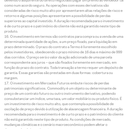
devendo o adquirente do direito negociado pagar um prêmio ao vendedor tal
como num acordo seguro. As operações com esses derivativos são
consideradas de risco muito alto por apresentarem altas relações de risco e
retorno e algumas posições apresentarem a possibilidade de perdas
superiores ao capital investido. A duração recomendada para o investimento
é de curto prazo e o patrimônio do cliente não está garantido neste tipo de
produto.
O investimento em termos são contratos para compra ou a venda de uma
determinada quantidade de ações, a um preço fixado, para liquidação em
prazo determinado. O prazo do contrato a Termo é livremente escolhido
pelos investidores, obedecendo o prazo mínimo de 16 dias e máximo de 999
dias corridos. O preço será o valor da ação adicionado de uma parcela
correspondente aos juros – que são fixados livremente em mercado, em
função do prazo do contrato. Toda transação a termo requer um depósito de
garantia. Essas garantias são prestadas em duas formas: cobertura ou
margem.
O investimento em Mercados Futuros embute riscos de perdas
patrimoniais significativos. Commodity é um objeto ou determinante de
preço de um contrato futuro ou outro instrumento derivativo, podendo
consubstanciar um índice, uma taxa, um valor mobiliário ou produto físico. É
um investimento de risco muito alto, que contempla a possibilidade de
oscilação de preço devido à utilização de alavancagem financeira. A duração
recomendada para o investimento é de curto prazo e o patrimônio do cliente
não está garantido neste tipo de produto. As condições de mercado,
mudanças climáticas e o cenário macroeconômico podem afetar o