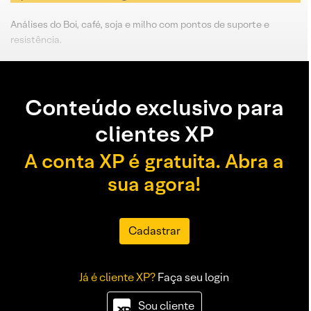
Análises do Boi, café, soja e milho com pontos de suporte e
resistência.
Conteúdo exclusivo para
clientes XP
A conta XP é gratuita. Abra a
sua agora!
Cadastrar
Já é cliente XP?
Faça seu login
Sou cliente