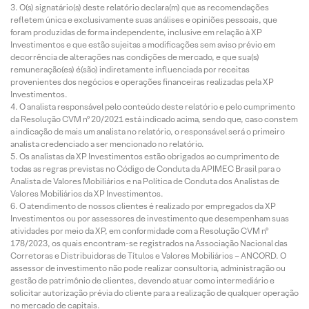
O(s) signatário(s) deste relatório declara(m) que as recomendações
refletem única e exclusivamente suas análises e opiniões pessoais, que
foram produzidas de forma independente, inclusive em relação à XP
Investimentos e que estão sujeitas a modificações sem aviso prévio em
decorrência de alterações nas condições de mercado, e que sua(s)
remuneração(es) é(são) indiretamente influenciada por receitas
provenientes dos negócios e operações financeiras realizadas pela XP
Investimentos.
O analista responsável pelo conteúdo deste relatório e pelo cumprimento
da Resolução CVM nº 20/2021 está indicado acima, sendo que, caso constem
a indicação de mais um analista no relatório, o responsável será o primeiro
analista credenciado a ser mencionado no relatório.
Os analistas da XP Investimentos estão obrigados ao cumprimento de
todas as regras previstas no Código de Conduta da APIMEC Brasil para o
Analista de Valores Mobiliários e na Política de Conduta dos Analistas de
Valores Mobiliários da XP Investimentos.
O atendimento de nossos clientes é realizado por empregados da XP
Investimentos ou por assessores de investimento que desempenham suas
atividades por meio da XP, em conformidade com a Resolução CVM nº
178/2023, os quais encontram-se registrados na Associação Nacional das
Corretoras e Distribuidoras de Títulos e Valores Mobiliários – ANCORD. O
assessor de investimento não pode realizar consultoria, administração ou
gestão de patrimônio de clientes, devendo atuar como intermediário e
solicitar autorização prévia do cliente para a realização de qualquer operação
no mercado de capitais.