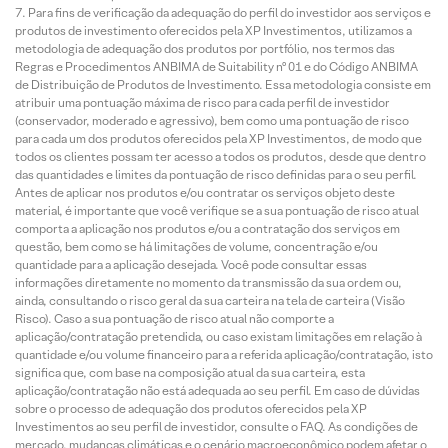
Para fins de verificação da adequação do perfil do investidor aos serviços e
produtos de investimento oferecidos pela XP Investimentos, utilizamos a
metodologia de adequação dos produtos por portfólio, nos termos das
Regras e Procedimentos ANBIMA de Suitability nº 01 e do Código ANBIMA
de Distribuição de Produtos de Investimento. Essa metodologia consiste em
atribuir uma pontuação máxima de risco para cada perfil de investidor
(conservador, moderado e agressivo), bem como uma pontuação de risco
para cada um dos produtos oferecidos pela XP Investimentos, de modo que
todos os clientes possam ter acesso a todos os produtos, desde que dentro
das quantidades e limites da pontuação de risco definidas para o seu perfil.
Antes de aplicar nos produtos e/ou contratar os serviços objeto deste
material, é importante que você verifique se a sua pontuação de risco atual
comporta a aplicação nos produtos e/ou a contratação dos serviços em
questão, bem como se há limitações de volume, concentração e/ou
quantidade para a aplicação desejada. Você pode consultar essas
informações diretamente no momento da transmissão da sua ordem ou,
ainda, consultando o risco geral da sua carteira na tela de carteira (Visão
Risco). Caso a sua pontuação de risco atual não comporte a
aplicação/contratação pretendida, ou caso existam limitações em relação à
quantidade e/ou volume financeiro para a referida aplicação/contratação, isto
significa que, com base na composição atual da sua carteira, esta
aplicação/contratação não está adequada ao seu perfil. Em caso de dúvidas
sobre o processo de adequação dos produtos oferecidos pela XP
Investimentos ao seu perfil de investidor, consulte o FAQ. As condições de
mercado, mudanças climáticas e o cenário macroeconômico podem afetar o