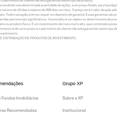
o patrimônio do cliente não está garantido neste tipo de produto.
 venda de uma determinada quantidade de ações, a um preço fixado, para liquidaç
 mínimo de 16 dias e máximo de 999 dias corridos. O preço será o valor da ação ad
ato. Toda transação a termo requer um depósito de garantia. Essas garantias são 
rdas patrimoniais significativos. Commodity é um objeto ou determinante de preç
rio ou produto físico. É um investimento de risco muito alto, que contempla a possi
imento é de curto prazo e o patrimônio do cliente não está garantido neste tipo 
nvestimento.
DE DISTRIBUIÇÃO DE PRODUTOS DE INVESTIMENTO.
mendações
Grupo XP
 Fundos Imobiliários
Sobre a XP
iras Recomendadas
Institucional