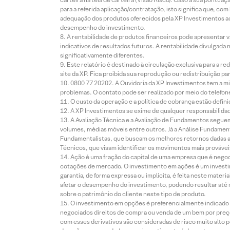
para a referida aplicação/contratação, isto significa que, co
adequação dos produtos oferecidos pela XP Investimentos ao
desempenho do investimento.
A rentabilidade de produtos financeiros pode apresentar
indicativos de resultados futuros. A rentabilidade divulgada
significativamente diferentes.
Este relatório é destinado à circulação exclusiva para a 
site da XP. Fica proibida sua reprodução ou redistribuição p
0800 77 20202. A Ouvidoria da XP Investimentos tem a mi
problemas. O contato pode ser realizado por meio do telefon
O custo da operação e a política de cobrança estão defini
A XP Investimentos se exime de qualquer responsabilidade
A Avaliação Técnica e a Avaliação de Fundamentos seguem
volumes, médias móveis entre outros. Já a Análise Fundament
Fundamentalistas, que buscam os melhores retornos dadas as
Técnicos, que visam identificar os movimentos mais prováveis 
Ação é uma fração do capital de uma empresa que é negoci
cotações de mercado. O investimento em ações é um investi
garantia, de forma expressa ou implícita, é feita neste ma
afetar o desempenho do investimento, podendo resultar até 
sobre o patrimônio do cliente neste tipo de produto.
O investimento em opções é preferencialmente indicado pa
negociados direitos de compra ou venda de um bem por preço
com esses derivativos são consideradas de risco muito alto p