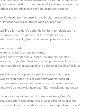
equada ao seu perfil. Em caso de dúvidas sobre o processo de
imáticas e o cenário macroeconômico podem afetar o
empo. Os desempenhos anteriores não são necessariamente
m simulações e os resultados reais poderão ser
 da XP e clientes da XP, podendo também ser divulgado no
évio consentimento expresso da XP Investimentos.
isfeitos com as soluções dadas pela empresa aos seus
s: www.xpi.com.br.
ão deste relatório ou seu conteúdo.
eitos como tendência, suporte, resistência, candles,
s e suas projeções. Desta forma, as opiniões dos Analistas
presa e do setor, podem divergir das opiniões dos Analistas
entabilidade não é preestabelecida, varia conforme as
ivos de resultados futuros e nenhuma declaração ou
co, os eventos específicos da empresa e do setor podem
timento é de médio-longo prazo. Não há quaisquer garantias
icada pela XP Investimentos. No mercado de opções, são
mio ao vendedor tal como num acordo seguro. As operações
a possibilidade de perdas superiores ao capital investido. A