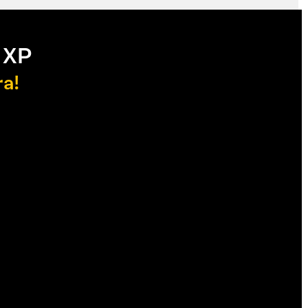
 XP
ra!