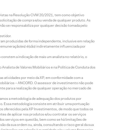
revistas na Resolução CVM 20/2021, tem como objetivo
 solicitação de compra e/ou venda de qualquer produto. As
 não se responsabiliza por qualquer decisão tomada pelo
estidor.
foram produzidas de forma independente, inclusive em relação
 remuneração(es) é(são) indiretamente influenciada por
constem a indicação de mais um analista no relatório, o
Analista de Valores Mobiliários e na Política de Conduta dos
s atividades por meio da XP, em conformidade com a
Mobiliários – ANCORD. O assessor de investimento não pode
iente para a realização de qualquer operação no mercado de
lizamos a metodologia de adequação dos produtos por
to. Essa metodologia consiste em atribuir uma pontuação
tos oferecidos pela XP Investimentos, de modo que todos os
ntes de aplicar nos produtos e/ou contratar os serviços
 dos serviços em questão, bem como se há limitações de
o da sua ordem ou, ainda, consultando o risco geral da sua
m limitações em relação à quantidade e/ou volume financeiro