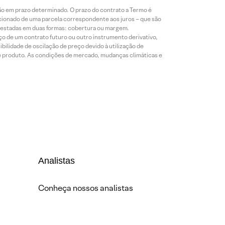
ão em prazo determinado. O prazo do contrato a Termo é
icionado de uma parcela correspondente aos juros – que são
prestadas em duas formas: cobertura ou margem.
o de um contrato futuro ou outro instrumento derivativo,
bilidade de oscilação de preço devido à utilização de
de produto. As condições de mercado, mudanças climáticas e
Analistas
Conheça nossos analistas