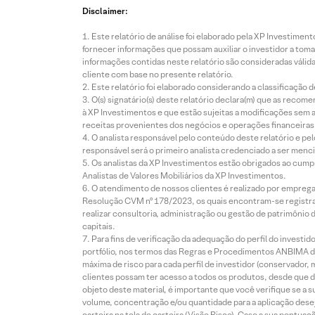
Disclaimer:
Este relatório de análise foi elaborado pela XP Investim
fornecer informações que possam auxiliar o investidor a toma
informações contidas neste relatório são consideradas válida
cliente com base no presente relatório.
Este relatório foi elaborado considerando a classificação d
O(s) signatário(s) deste relatório declara(m) que as reco
à XP Investimentos e que estão sujeitas a modificações sem 
receitas provenientes dos negócios e operações financeiras 
O analista responsável pelo conteúdo deste relatório e pe
responsável será o primeiro analista credenciado a ser menci
Os analistas da XP Investimentos estão obrigados ao cumpr
Analistas de Valores Mobiliários da XP Investimentos.
O atendimento de nossos clientes é realizado por empreg
Resolução CVM nº 178/2023, os quais encontram-se registrad
realizar consultoria, administração ou gestão de patrimônio 
capitais.
Para fins de verificação da adequação do perfil do invest
portfólio, nos termos das Regras e Procedimentos ANBIMA de
máxima de risco para cada perfil de investidor (conservado
clientes possam ter acesso a todos os produtos, desde que de
objeto deste material, é importante que você verifique se a
volume, concentração e/ou quantidade para a aplicação dese
carteira na tela de carteira (Visão Risco). Caso a sua pontu