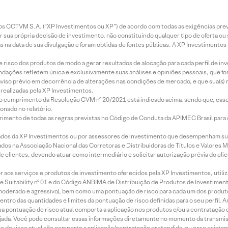
entos CCTVM S.A. (“XP Investimentos ou XP”) de acordo com todas as exigências p
r sua própria decisão de investimento, não constituindo qualquer tipo de oferta ou
s na data de sua divulgação e foram obtidas de fontes públicas. A XP Investimentos
e risco dos produtos de modo a gerar resultados de alocação para cada perfil de inv
mendações refletem única e exclusivamente suas análises e opiniões pessoais, que 
aviso prévio em decorrência de alterações nas condições de mercado, e que sua(s)
realizadas pela XP Investimentos.
lo cumprimento da Resolução CVM nº 20/2021 está indicado acima, sendo que, caso 
onado no relatório.
imento de todas as regras previstas no Código de Conduta da APIMEC Brasil para o 
ados da XP Investimentos ou por assessores de investimento que desempenham sua
os na Associação Nacional das Corretoras e Distribuidoras de Títulos e Valores 
de clientes, devendo atuar como intermediário e solicitar autorização prévia do cl
idor aos serviços e produtos de investimento oferecidos pela XP Investimentos, uti
 Suitability nº 01 e do Código ANBIMA de Distribuição de Produtos de Investimen
r, moderado e agressivo), bem como uma pontuação de risco para cada um dos produ
ntro das quantidades e limites da pontuação de risco definidas para o seu perfil. A
 sua pontuação de risco atual comporta a aplicação nos produtos e/ou a contratação
jada. Você pode consultar essas informações diretamente no momento da transmissã
ação de risco atual não comporte a aplicação/contratação pretendida, ou caso exista