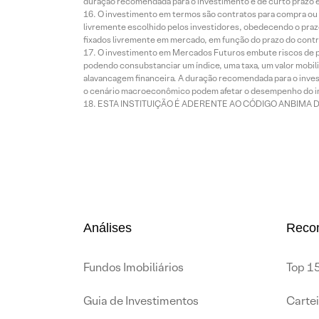
duração recomendada para o investimento é de curto prazo e 
O investimento em termos são contratos para compra ou a
livremente escolhido pelos investidores, obedecendo o prazo
fixados livremente em mercado, em função do prazo do contr
O investimento em Mercados Futuros embute riscos de pe
podendo consubstanciar um índice, uma taxa, um valor mobiliá
alavancagem financeira. A duração recomendada para o invest
o cenário macroeconômico podem afetar o desempenho do i
ESTA INSTITUIÇÃO É ADERENTE AO CÓDIGO ANBIMA 
Análises
Reco
Fundos Imobiliários
Top 15
Guia de Investimentos
Carte