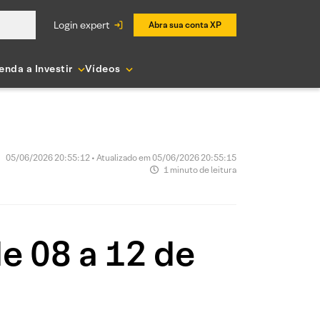
login expert
Abra sua conta XP
enda a Investir
Vídeos
05/06/2026 20:55:12 • Atualizado em 05/06/2026 20:55:15
1 minuto de leitura
e 08 a 12 de