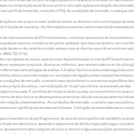
m base na composição atual da sua carteira, esta aplicação/contratação não está ad
 seu perfil de investidor, consulte o FAQ. As condições de mercado, mudanças cl
 variações e seu preço ou valor pode aumentar ou diminuir num curto espaço de t
 não é líquida de impostos. As informações presentes neste material são baseadas e
rede de relacionamento da XP Investimentos, incluindo assessores de investimentos
ara qualquer pessoa, no todo ou em parte, qualquer que seja o propósito, sem o pr
ssão de servir de canal de contato sempre que os clientes que não se sentirem sat
e: 0800 722 3710.
dos nas tabelas de custos operacionais disponibilizadas no site da XP Investimento
 por quaisquer prejuízos, diretos ou indiretos, que venham a decorrer da utilizaç
 diferentes metodologias de análise. A Análise Técnica é executada seguindo conc
alista utiliza como informação os resultados divulgados pelas companhias emissora
 condições de mercado, o cenário macroeconômico e os eventos específicos da em
dos preços dos ativos, com utilização de “stops” para limitar as possíveis perdas.
ada no mercado. É um título de renda variável, ou seja, um investimento no qual a r
mento de alto risco e os desempenhos anteriores não são necessariamente indicat
terial em relação a desempenhos. As condições de mercado, o cenário macroeconômi
mesmo em significativas perdas patrimoniais. A duração recomendada para o inves
ra investidores de perfil agressivo, de acordo com a política de suitability prat
 fixado em data futura, devendo o adquirente do direito negociado pagar um prê
or apresentarem altas relações de risco e retorno e algumas posições apresentarem 