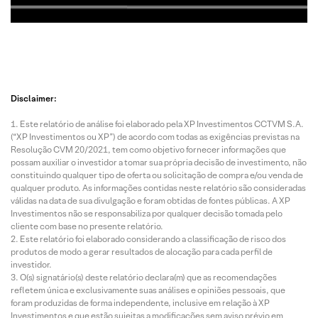
Disclaimer:
Este relatório de análise foi elaborado pela XP Investimentos CCTVM S.A.
(“XP Investimentos ou XP”) de acordo com todas as exigências previstas na
Resolução CVM 20/2021, tem como objetivo fornecer informações que
possam auxiliar o investidor a tomar sua própria decisão de investimento, não
constituindo qualquer tipo de oferta ou solicitação de compra e/ou venda de
qualquer produto. As informações contidas neste relatório são consideradas
válidas na data de sua divulgação e foram obtidas de fontes públicas. A XP
Investimentos não se responsabiliza por qualquer decisão tomada pelo
cliente com base no presente relatório.
Este relatório foi elaborado considerando a classificação de risco dos
produtos de modo a gerar resultados de alocação para cada perfil de
investidor.
O(s) signatário(s) deste relatório declara(m) que as recomendações
refletem única e exclusivamente suas análises e opiniões pessoais, que
foram produzidas de forma independente, inclusive em relação à XP
Investimentos e que estão sujeitas a modificações sem aviso prévio em