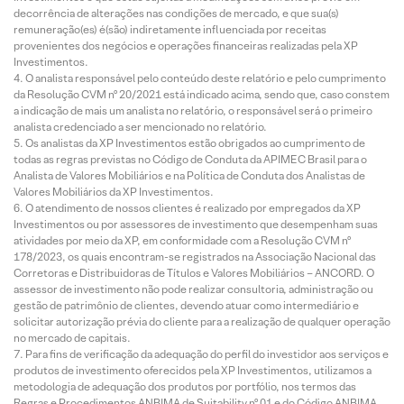
decorrência de alterações nas condições de mercado, e que sua(s)
remuneração(es) é(são) indiretamente influenciada por receitas
provenientes dos negócios e operações financeiras realizadas pela XP
Investimentos.
O analista responsável pelo conteúdo deste relatório e pelo cumprimento
da Resolução CVM nº 20/2021 está indicado acima, sendo que, caso constem
a indicação de mais um analista no relatório, o responsável será o primeiro
analista credenciado a ser mencionado no relatório.
Os analistas da XP Investimentos estão obrigados ao cumprimento de
todas as regras previstas no Código de Conduta da APIMEC Brasil para o
Analista de Valores Mobiliários e na Política de Conduta dos Analistas de
Valores Mobiliários da XP Investimentos.
O atendimento de nossos clientes é realizado por empregados da XP
Investimentos ou por assessores de investimento que desempenham suas
atividades por meio da XP, em conformidade com a Resolução CVM nº
178/2023, os quais encontram-se registrados na Associação Nacional das
Corretoras e Distribuidoras de Títulos e Valores Mobiliários – ANCORD. O
assessor de investimento não pode realizar consultoria, administração ou
gestão de patrimônio de clientes, devendo atuar como intermediário e
solicitar autorização prévia do cliente para a realização de qualquer operação
no mercado de capitais.
Para fins de verificação da adequação do perfil do investidor aos serviços e
produtos de investimento oferecidos pela XP Investimentos, utilizamos a
metodologia de adequação dos produtos por portfólio, nos termos das
Regras e Procedimentos ANBIMA de Suitability nº 01 e do Código ANBIMA