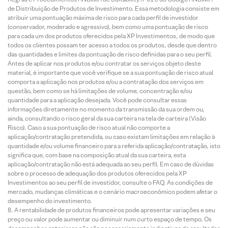
de Distribuição de Produtos de Investimento. Essa metodologia consiste em
atribuir uma pontuação máxima de risco para cada perfil de investidor
(conservador, moderado e agressivo), bem como uma pontuação de risco
para cada um dos produtos oferecidos pela XP Investimentos, de modo que
todos os clientes possam ter acesso a todos os produtos, desde que dentro
das quantidades e limites da pontuação de risco definidas para o seu perfil.
Antes de aplicar nos produtos e/ou contratar os serviços objeto deste
material, é importante que você verifique se a sua pontuação de risco atual
comporta a aplicação nos produtos e/ou a contratação dos serviços em
questão, bem como se há limitações de volume, concentração e/ou
quantidade para a aplicação desejada. Você pode consultar essas
informações diretamente no momento da transmissão da sua ordem ou,
ainda, consultando o risco geral da sua carteira na tela de carteira (Visão
Risco). Caso a sua pontuação de risco atual não comporte a
aplicação/contratação pretendida, ou caso existam limitações em relação à
quantidade e/ou volume financeiro para a referida aplicação/contratação, isto
significa que, com base na composição atual da sua carteira, esta
aplicação/contratação não está adequada ao seu perfil. Em caso de dúvidas
sobre o processo de adequação dos produtos oferecidos pela XP
Investimentos ao seu perfil de investidor, consulte o FAQ. As condições de
mercado, mudanças climáticas e o cenário macroeconômico podem afetar o
desempenho do investimento.
A rentabilidade de produtos financeiros pode apresentar variações e seu
preço ou valor pode aumentar ou diminuir num curto espaço de tempo. Os