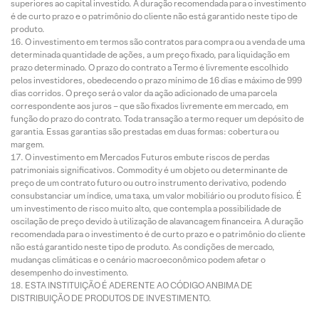
superiores ao capital investido. A duração recomendada para o investimento
é de curto prazo e o patrimônio do cliente não está garantido neste tipo de
produto.
O investimento em termos são contratos para compra ou a venda de uma
determinada quantidade de ações, a um preço fixado, para liquidação em
prazo determinado. O prazo do contrato a Termo é livremente escolhido
pelos investidores, obedecendo o prazo mínimo de 16 dias e máximo de 999
dias corridos. O preço será o valor da ação adicionado de uma parcela
correspondente aos juros – que são fixados livremente em mercado, em
função do prazo do contrato. Toda transação a termo requer um depósito de
garantia. Essas garantias são prestadas em duas formas: cobertura ou
margem.
O investimento em Mercados Futuros embute riscos de perdas
patrimoniais significativos. Commodity é um objeto ou determinante de
preço de um contrato futuro ou outro instrumento derivativo, podendo
consubstanciar um índice, uma taxa, um valor mobiliário ou produto físico. É
um investimento de risco muito alto, que contempla a possibilidade de
oscilação de preço devido à utilização de alavancagem financeira. A duração
recomendada para o investimento é de curto prazo e o patrimônio do cliente
não está garantido neste tipo de produto. As condições de mercado,
mudanças climáticas e o cenário macroeconômico podem afetar o
desempenho do investimento.
ESTA INSTITUIÇÃO É ADERENTE AO CÓDIGO ANBIMA DE
DISTRIBUIÇÃO DE PRODUTOS DE INVESTIMENTO.