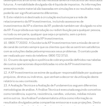
desempenhos anteriores não são necessariamente indicativos de resultados
futuros. A rentabilidade divulgada não é líquida de impostos. As informações
presentes neste material são baseadas em simulações e os resultados reais
poderão ser significativamente diferentes.
Este relatório é destinado à circulação exclusiva para a rede de
relacionamento da XP Investimentos, incluindo assessores de
investimentos da XP e clientes da XP, podendo também ser divulgado no site
da XP. Fica proibida sua reprodução ou redistribuição para qualquer pessoa,
no todo ou em parte, qualquer que seja o propósito, sem o prévio
consentimento expresso da XP Investimentos.
0800 77 20202. A Ouvidoria da XP Investimentos tem a missão de servir
de canal de contato sempre que os clientes que não se sentirem satisfeitos
com as soluções dadas pela empresa aos seus problemas. O contato pode
ser realizado por meio do telefone: 0800 722 3710.
O custo da operação e a política de cobrança estão definidos nas tabelas
de custos operacionais disponibilizadas no site da XP Investimentos:
www.xpi.com.br.
A XP Investimentos se exime de qualquer responsabilidade por quaisquer
prejuízos, diretos ou indiretos, que venham a decorrer da utilização deste
relatório ou seu conteúdo.
A Avaliação Técnica e a Avaliação de Fundamentos seguem diferentes
metodologias de análise. A Análise Técnica é executada seguindo conceitos
como tendência, suporte, resistência, candles, volumes, médias móveis
entre outros. Já a Análise Fundamentalista utiliza como informação os
resultados divulgados pelas companhias emissoras e suas projeções. Desta