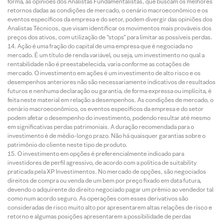
forma, as opiniões dos Analistas Fundamentalistas, que buscam os melhores
retornos dadas as condições de mercado, o cenário macroeconômico e os
eventos específicos da empresa e do setor, podem divergir das opiniões dos
Analistas Técnicos, que visam identificar os movimentos mais prováveis dos
preços dos ativos, com utilização de “stops” para limitar as possíveis perdas.
Ação é uma fração do capital de uma empresa que é negociada no
mercado. É um título de renda variável, ou seja, um investimento no qual a
rentabilidade não é preestabelecida, varia conforme as cotações de
mercado. O investimento em ações é um investimento de alto risco e os
desempenhos anteriores não são necessariamente indicativos de resultados
futuros e nenhuma declaração ou garantia, de forma expressa ou implícita, é
feita neste material em relação a desempenhos. As condições de mercado, o
cenário macroeconômico, os eventos específicos da empresa e do setor
podem afetar o desempenho do investimento, podendo resultar até mesmo
em significativas perdas patrimoniais. A duração recomendada para o
investimento é de médio-longo prazo. Não há quaisquer garantias sobre o
patrimônio do cliente neste tipo de produto.
O investimento em opções é preferencialmente indicado para
investidores de perfil agressivo, de acordo com a política de suitability
praticada pela XP Investimentos. No mercado de opções, são negociados
direitos de compra ou venda de um bem por preço fixado em data futura,
devendo o adquirente do direito negociado pagar um prêmio ao vendedor tal
como num acordo seguro. As operações com esses derivativos são
consideradas de risco muito alto por apresentarem altas relações de risco e
retorno e algumas posições apresentarem a possibilidade de perdas