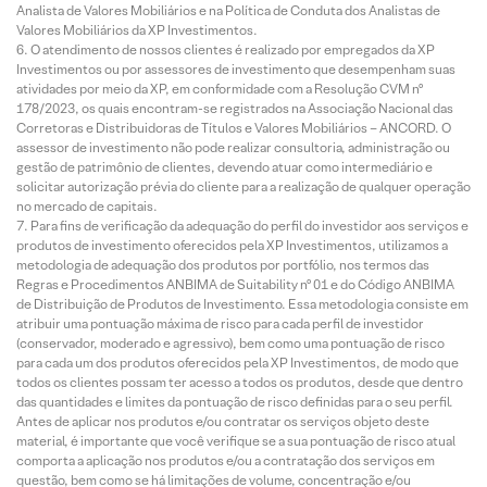
Analista de Valores Mobiliários e na Política de Conduta dos Analistas de
Valores Mobiliários da XP Investimentos.
O atendimento de nossos clientes é realizado por empregados da XP
Investimentos ou por assessores de investimento que desempenham suas
atividades por meio da XP, em conformidade com a Resolução CVM nº
178/2023, os quais encontram-se registrados na Associação Nacional das
Corretoras e Distribuidoras de Títulos e Valores Mobiliários – ANCORD. O
assessor de investimento não pode realizar consultoria, administração ou
gestão de patrimônio de clientes, devendo atuar como intermediário e
solicitar autorização prévia do cliente para a realização de qualquer operação
no mercado de capitais.
Para fins de verificação da adequação do perfil do investidor aos serviços e
produtos de investimento oferecidos pela XP Investimentos, utilizamos a
metodologia de adequação dos produtos por portfólio, nos termos das
Regras e Procedimentos ANBIMA de Suitability nº 01 e do Código ANBIMA
de Distribuição de Produtos de Investimento. Essa metodologia consiste em
atribuir uma pontuação máxima de risco para cada perfil de investidor
(conservador, moderado e agressivo), bem como uma pontuação de risco
para cada um dos produtos oferecidos pela XP Investimentos, de modo que
todos os clientes possam ter acesso a todos os produtos, desde que dentro
das quantidades e limites da pontuação de risco definidas para o seu perfil.
Antes de aplicar nos produtos e/ou contratar os serviços objeto deste
material, é importante que você verifique se a sua pontuação de risco atual
comporta a aplicação nos produtos e/ou a contratação dos serviços em
questão, bem como se há limitações de volume, concentração e/ou