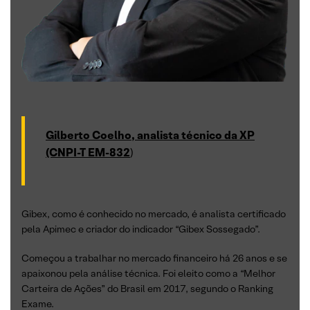
Gilberto Coelho, analista técnico da XP
(CNPI-T EM-832
)
Gibex, como é conhecido no mercado, é analista certificado
pela Apimec e criador do indicador “Gibex Sossegado”.
Começou a trabalhar no mercado financeiro há 26 anos e se
apaixonou pela análise técnica. Foi eleito como a “Melhor
Carteira de Ações” do Brasil em 2017, segundo o Ranking
Exame.