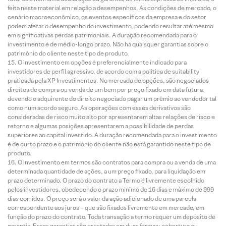
feita neste material em relação a desempenhos. As condições de mercado, o
cenário macroeconômico, os eventos específicos da empresa e do setor
podem afetar o desempenho do investimento, podendo resultar até mesmo
em significativas perdas patrimoniais. A duração recomendada para o
investimento é de médio-longo prazo. Não há quaisquer garantias sobre o
patrimônio do cliente neste tipo de produto.
O investimento em opções é preferencialmente indicado para
investidores de perfil agressivo, de acordo com a política de suitability
praticada pela XP Investimentos. No mercado de opções, são negociados
direitos de compra ou venda de um bem por preço fixado em data futura,
devendo o adquirente do direito negociado pagar um prêmio ao vendedor tal
como num acordo seguro. As operações com esses derivativos são
consideradas de risco muito alto por apresentarem altas relações de risco e
retorno e algumas posições apresentarem a possibilidade de perdas
superiores ao capital investido. A duração recomendada para o investimento
é de curto prazo e o patrimônio do cliente não está garantido neste tipo de
produto.
O investimento em termos são contratos para compra ou a venda de uma
determinada quantidade de ações, a um preço fixado, para liquidação em
prazo determinado. O prazo do contrato a Termo é livremente escolhido
pelos investidores, obedecendo o prazo mínimo de 16 dias e máximo de 999
dias corridos. O preço será o valor da ação adicionado de uma parcela
correspondente aos juros – que são fixados livremente em mercado, em
função do prazo do contrato. Toda transação a termo requer um depósito de
garantia. Essas garantias são prestadas em duas formas: cobertura ou