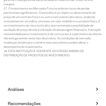
margem.
O investimento em Mercados Futuros embute riscos de perdas
patrimoniais significativos. Commodity é um objeto ou determinante de
preço de um contrato futuro ou outro instrumento derivativo, podendo
consubstanciar um índice, uma taxa, um valor mobiliário ou produto físico. É
um investimento de risco muito alto, que contempla a possibilidade de
oscilação de preço devido à utilização de alavancagem financeira. A duração
recomendada para o investimento é de curto prazo e o patrimônio do cliente
não está garantido neste tipo de produto. As condições de mercado,
mudanças climáticas e o cenário macroeconômico podem afetar o
desempenho do investimento.
ESTA INSTITUIÇÃO É ADERENTE AO CÓDIGO ANBIMA DE
DISTRIBUIÇÃO DE PRODUTOS DE INVESTIMENTO.
Análises
Recomendações