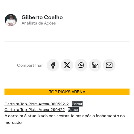
Gilberto Coelho
Analista de Ações
Compartilhar:
TOP PICKS ARENA
Carteira-Top-PIcks-Arena-060522-2
Baixar
Carteira-Top-PIcks-Arena-290422
Baixar
A carteira é atualizada nas sextas-feiras após o fechamento do
mercado.