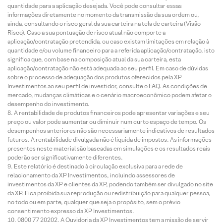
quantidade para a aplicação desejada. Você pode consultar essas
informações diretamente no momento da transmissão da sua ordem ou,
ainda, consultando o risco geral da sua carteira na tela de carteira (Visão
Risco). Caso a sua pontuação de risco atual não comporte a
aplicação/contratação pretendida, ou caso existam limitações em relação à
quantidade e/ou volume financeiro para a referida aplicação/contratação, isto
significa que, com base na composição atual da sua carteira, esta
aplicação/contratação não está adequada ao seu perfil. Em caso de dúvidas
sobre o processo de adequação dos produtos oferecidos pela XP
Investimentos ao seu perfil de investidor, consulte o FAQ. As condições de
mercado, mudanças climáticas e o cenário macroeconômico podem afetar o
desempenho do investimento.
A rentabilidade de produtos financeiros pode apresentar variações e seu
preço ou valor pode aumentar ou diminuir num curto espaço de tempo. Os
desempenhos anteriores não são necessariamente indicativos de resultados
futuros. A rentabilidade divulgada não é líquida de impostos. As informações
presentes neste material são baseadas em simulações e os resultados reais
poderão ser significativamente diferentes.
Este relatório é destinado à circulação exclusiva para a rede de
relacionamento da XP Investimentos, incluindo assessores de
investimentos da XP e clientes da XP, podendo também ser divulgado no site
da XP. Fica proibida sua reprodução ou redistribuição para qualquer pessoa,
no todo ou em parte, qualquer que seja o propósito, sem o prévio
consentimento expresso da XP Investimentos.
0800 77 20202. A Ouvidoria da XP Investimentos tem a missão de servir