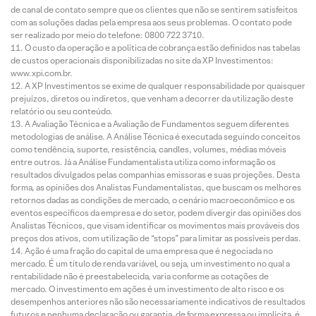
de canal de contato sempre que os clientes que não se sentirem satisfeitos
com as soluções dadas pela empresa aos seus problemas. O contato pode
ser realizado por meio do telefone: 0800 722 3710.
O custo da operação e a política de cobrança estão definidos nas tabelas
de custos operacionais disponibilizadas no site da XP Investimentos:
www.xpi.com.br.
A XP Investimentos se exime de qualquer responsabilidade por quaisquer
prejuízos, diretos ou indiretos, que venham a decorrer da utilização deste
relatório ou seu conteúdo.
A Avaliação Técnica e a Avaliação de Fundamentos seguem diferentes
metodologias de análise. A Análise Técnica é executada seguindo conceitos
como tendência, suporte, resistência, candles, volumes, médias móveis
entre outros. Já a Análise Fundamentalista utiliza como informação os
resultados divulgados pelas companhias emissoras e suas projeções. Desta
forma, as opiniões dos Analistas Fundamentalistas, que buscam os melhores
retornos dadas as condições de mercado, o cenário macroeconômico e os
eventos específicos da empresa e do setor, podem divergir das opiniões dos
Analistas Técnicos, que visam identificar os movimentos mais prováveis dos
preços dos ativos, com utilização de “stops” para limitar as possíveis perdas.
Ação é uma fração do capital de uma empresa que é negociada no
mercado. É um título de renda variável, ou seja, um investimento no qual a
rentabilidade não é preestabelecida, varia conforme as cotações de
mercado. O investimento em ações é um investimento de alto risco e os
desempenhos anteriores não são necessariamente indicativos de resultados
futuros e nenhuma declaração ou garantia, de forma expressa ou implícita, é