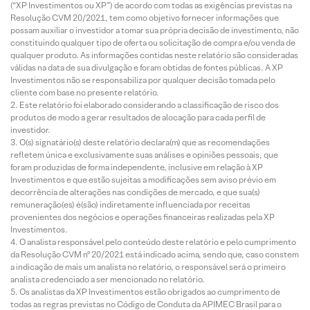
(“XP Investimentos ou XP”) de acordo com todas as exigências previstas na
Resolução CVM 20/2021, tem como objetivo fornecer informações que
possam auxiliar o investidor a tomar sua própria decisão de investimento, não
constituindo qualquer tipo de oferta ou solicitação de compra e/ou venda de
qualquer produto. As informações contidas neste relatório são consideradas
válidas na data de sua divulgação e foram obtidas de fontes públicas. A XP
Investimentos não se responsabiliza por qualquer decisão tomada pelo
cliente com base no presente relatório.
Este relatório foi elaborado considerando a classificação de risco dos
produtos de modo a gerar resultados de alocação para cada perfil de
investidor.
O(s) signatário(s) deste relatório declara(m) que as recomendações
refletem única e exclusivamente suas análises e opiniões pessoais, que
foram produzidas de forma independente, inclusive em relação à XP
Investimentos e que estão sujeitas a modificações sem aviso prévio em
decorrência de alterações nas condições de mercado, e que sua(s)
remuneração(es) é(são) indiretamente influenciada por receitas
provenientes dos negócios e operações financeiras realizadas pela XP
Investimentos.
O analista responsável pelo conteúdo deste relatório e pelo cumprimento
da Resolução CVM nº 20/2021 está indicado acima, sendo que, caso constem
a indicação de mais um analista no relatório, o responsável será o primeiro
analista credenciado a ser mencionado no relatório.
Os analistas da XP Investimentos estão obrigados ao cumprimento de
todas as regras previstas no Código de Conduta da APIMEC Brasil para o