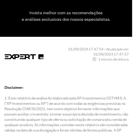
Invista melhor com as recomendações
e análises exclusivas dos nossos especialistas.
01/09/2024 17:47:54 • Atualizado em
01/09/2024 17:47:57
1 minuto de leitura
Disclaimer:
Este relatório de análise foi elaborado pela XP Investimentos CCTVM S.A.
(“XP Investimentos ou XP”) de acordo com todas as exigências previstas na
Resolução CVM 20/2021, tem como objetivo fornecer informações que
possam auxiliar o investidor a tomar sua própria decisão de investimento, não
constituindo qualquer tipo de oferta ou solicitação de compra e/ou venda de
qualquer produto. As informações contidas neste relatório são consideradas
válidas na data de sua divulgação e foram obtidas de fontes públicas. A XP