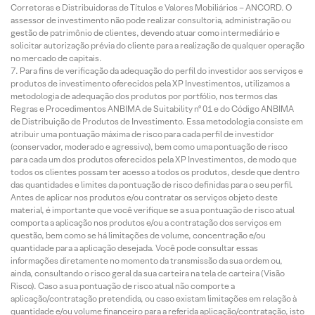
Corretoras e Distribuidoras de Títulos e Valores Mobiliários – ANCORD. O
assessor de investimento não pode realizar consultoria, administração ou
gestão de patrimônio de clientes, devendo atuar como intermediário e
solicitar autorização prévia do cliente para a realização de qualquer operação
no mercado de capitais.
Para fins de verificação da adequação do perfil do investidor aos serviços e
produtos de investimento oferecidos pela XP Investimentos, utilizamos a
metodologia de adequação dos produtos por portfólio, nos termos das
Regras e Procedimentos ANBIMA de Suitability nº 01 e do Código ANBIMA
de Distribuição de Produtos de Investimento. Essa metodologia consiste em
atribuir uma pontuação máxima de risco para cada perfil de investidor
(conservador, moderado e agressivo), bem como uma pontuação de risco
para cada um dos produtos oferecidos pela XP Investimentos, de modo que
todos os clientes possam ter acesso a todos os produtos, desde que dentro
das quantidades e limites da pontuação de risco definidas para o seu perfil.
Antes de aplicar nos produtos e/ou contratar os serviços objeto deste
material, é importante que você verifique se a sua pontuação de risco atual
comporta a aplicação nos produtos e/ou a contratação dos serviços em
questão, bem como se há limitações de volume, concentração e/ou
quantidade para a aplicação desejada. Você pode consultar essas
informações diretamente no momento da transmissão da sua ordem ou,
ainda, consultando o risco geral da sua carteira na tela de carteira (Visão
Risco). Caso a sua pontuação de risco atual não comporte a
aplicação/contratação pretendida, ou caso existam limitações em relação à
quantidade e/ou volume financeiro para a referida aplicação/contratação, isto