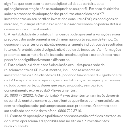
significa que, com base na composição atual da sua carteira, esta
aplicação/contratação não está adequada ao seu perfil. Em caso de dúvidas
sobre o processo de adequação dos produtos oferecidos pela XP
Investimentos ao seu perfil de investidor, consulte o FAQ. As condições de
mercado, mudanças climáticas e o cenário macroeconômico podem afetar o
desempenho do investimento.
A rentabilidade de produtos financeiros pode apresentar variações e seu
preço ou valor pode aumentar ou diminuir num curto espaço de tempo. Os
desempenhos anteriores não são necessariamente indicativos de resultados
futuros. A rentabilidade divulgada não é líquida de impostos. As informações
presentes neste material são baseadas em simulações e os resultados reais
poderão ser significativamente diferentes.
Este relatório é destinado à circulação exclusiva para a rede de
relacionamento da XP Investimentos, incluindo assessores de
investimentos da XP e clientes da XP, podendo também ser divulgado no site
da XP. Fica proibida sua reprodução ou redistribuição para qualquer pessoa,
no todo ou em parte, qualquer que seja o propósito, sem o prévio
consentimento expresso da XP Investimentos.
0800 77 20202. A Ouvidoria da XP Investimentos tem a missão de servir
de canal de contato sempre que os clientes que não se sentirem satisfeitos
com as soluções dadas pela empresa aos seus problemas. O contato pode
ser realizado por meio do telefone: 0800 722 3710.
O custo da operação e a política de cobrança estão definidos nas tabelas
de custos operacionais disponibilizadas no site da XP Investimentos:
www.xpi.com.br.