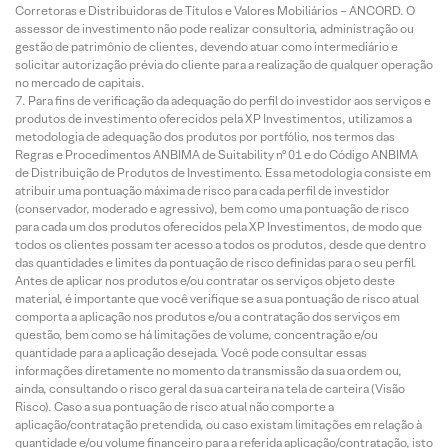
Corretoras e Distribuidoras de Títulos e Valores Mobiliários – ANCORD. O
assessor de investimento não pode realizar consultoria, administração ou
gestão de patrimônio de clientes, devendo atuar como intermediário e
solicitar autorização prévia do cliente para a realização de qualquer operação
no mercado de capitais.
Para fins de verificação da adequação do perfil do investidor aos serviços e
produtos de investimento oferecidos pela XP Investimentos, utilizamos a
metodologia de adequação dos produtos por portfólio, nos termos das
Regras e Procedimentos ANBIMA de Suitability nº 01 e do Código ANBIMA
de Distribuição de Produtos de Investimento. Essa metodologia consiste em
atribuir uma pontuação máxima de risco para cada perfil de investidor
(conservador, moderado e agressivo), bem como uma pontuação de risco
para cada um dos produtos oferecidos pela XP Investimentos, de modo que
todos os clientes possam ter acesso a todos os produtos, desde que dentro
das quantidades e limites da pontuação de risco definidas para o seu perfil.
Antes de aplicar nos produtos e/ou contratar os serviços objeto deste
material, é importante que você verifique se a sua pontuação de risco atual
comporta a aplicação nos produtos e/ou a contratação dos serviços em
questão, bem como se há limitações de volume, concentração e/ou
quantidade para a aplicação desejada. Você pode consultar essas
informações diretamente no momento da transmissão da sua ordem ou,
ainda, consultando o risco geral da sua carteira na tela de carteira (Visão
Risco). Caso a sua pontuação de risco atual não comporte a
aplicação/contratação pretendida, ou caso existam limitações em relação à
quantidade e/ou volume financeiro para a referida aplicação/contratação, isto