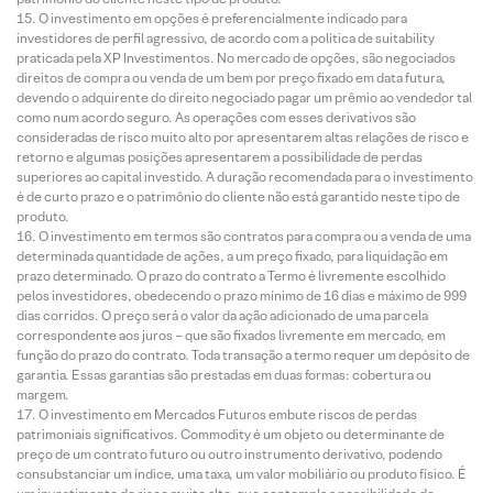
O investimento em opções é preferencialmente indicado para
investidores de perfil agressivo, de acordo com a política de suitability
praticada pela XP Investimentos. No mercado de opções, são negociados
direitos de compra ou venda de um bem por preço fixado em data futura,
devendo o adquirente do direito negociado pagar um prêmio ao vendedor tal
como num acordo seguro. As operações com esses derivativos são
consideradas de risco muito alto por apresentarem altas relações de risco e
retorno e algumas posições apresentarem a possibilidade de perdas
superiores ao capital investido. A duração recomendada para o investimento
é de curto prazo e o patrimônio do cliente não está garantido neste tipo de
produto.
O investimento em termos são contratos para compra ou a venda de uma
determinada quantidade de ações, a um preço fixado, para liquidação em
prazo determinado. O prazo do contrato a Termo é livremente escolhido
pelos investidores, obedecendo o prazo mínimo de 16 dias e máximo de 999
dias corridos. O preço será o valor da ação adicionado de uma parcela
correspondente aos juros – que são fixados livremente em mercado, em
função do prazo do contrato. Toda transação a termo requer um depósito de
garantia. Essas garantias são prestadas em duas formas: cobertura ou
margem.
O investimento em Mercados Futuros embute riscos de perdas
patrimoniais significativos. Commodity é um objeto ou determinante de
preço de um contrato futuro ou outro instrumento derivativo, podendo
consubstanciar um índice, uma taxa, um valor mobiliário ou produto físico. É