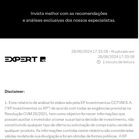
Invista melhor com as recomendações
e análises exclusivas dos nossos especialistas.
28/06/2024 17:33:58 • Atualizado em
28/06/2024 17:33:59
1 minuto de leitura
Disclaimer:
Este relatório de análise foi elaborado pela XP Investimentos CCTVM S.A.
(“XP Investimentos ou XP”) de acordo com todas as exigências previstas na
Resolução CVM 20/2021, tem como objetivo fornecer informações que
possam auxiliar o investidor a tomar sua própria decisão de investimento, não
constituindo qualquer tipo de oferta ou solicitação de compra e/ou venda de
qualquer produto. As informações contidas neste relatório são consideradas
válidas na data de sua divulgação e foram obtidas de fontes públicas. A XP