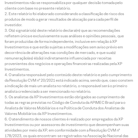
Investimentos não se responsabiliza por qualquer decisão tomada pelo
cliente com base no presente relatório.
Este relatório foi elaborado considerando a classificação de risco dos
produtos de modo a gerar resultados de alocação para cada perfil de
investidor.
O(s) signatário(s) deste relatório declara(m) que as recomendações
refletem única e exclusivamente suas análises e opiniões pessoais, que
foram produzidas de forma independente, inclusive em relação à XP
Investimentos e que estão sujeitas a modificações sem aviso prévio em
decorrência de alterações nas condições de mercado, e que sua(s)
remuneração(es) é(são) indiretamente influenciada por receitas
provenientes dos negócios e operações financeiras realizadas pela XP
Investimentos.
O analista responsável pelo conteúdo deste relatório e pelo cumprimento
da Resolução CVM nº 20/2021 está indicado acima, sendo que, caso constem
a indicação de mais um analista no relatório, o responsável será o primeiro
analista credenciado a ser mencionado no relatório.
Os analistas da XP Investimentos estão obrigados ao cumprimento de
todas as regras previstas no Código de Conduta da APIMEC Brasil para o
Analista de Valores Mobiliários e na Política de Conduta dos Analistas de
Valores Mobiliários da XP Investimentos.
O atendimento de nossos clientes é realizado por empregados da XP
Investimentos ou por assessores de investimento que desempenham suas
atividades por meio da XP, em conformidade com a Resolução CVM nº
178/2023, os quais encontram-se registrados na Associação Nacional das