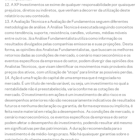
A XP Investimentos se exime de qualquer responsabilidade por quaisquer
prejuízos, diretos ou indiretos, que venham a decorrer da utilização deste
relatório ou seu conteúdo.
A Avaliação Técnica e a Avaliação de Fundamentos seguem diferentes
metodologias de análise. A Análise Técnica é executada seguindo conceitos
como tendência, suporte, resistência, candles, volumes, médias móveis
entre outros. Já a Análise Fundamentalista utiliza como informação os
resultados divulgados pelas companhias emissoras e suas projeções. Desta
forma, as opiniões dos Analistas Fundamentalistas, que buscam os melhores
retornos dadas as condições de mercado, o cenário macroeconômico e os
eventos específicos da empresa e do setor, podem divergir das opiniões dos
Analistas Técnicos, que visam identificar os movimentos mais prováveis dos
preços dos ativos, com utilização de “stops” para limitar as possíveis perdas.
Ação é uma fração do capital de uma empresa que é negociada no
mercado. É um título de renda variável, ou seja, um investimento no qual a
rentabilidade não é preestabelecida, varia conforme as cotações de
mercado. O investimento em ações é um investimento de alto risco e os
desempenhos anteriores não são necessariamente indicativos de resultados
futuros e nenhuma declaração ou garantia, de forma expressa ou implícita, é
feita neste material em relação a desempenhos. As condições de mercado, o
cenário macroeconômico, os eventos específicos da empresa e do setor
podem afetar o desempenho do investimento, podendo resultar até mesmo
em significativas perdas patrimoniais. A duração recomendada para o
investimento é de médio-longo prazo. Não há quaisquer garantias sobre o
patrimônio do cliente neste tipo de produto.