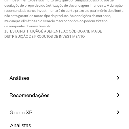
um investimento de risco muito alto, que contempla a possibilidade de
oscilação de preço devido à utilização de alavancagem financeira. A duração
recomendada para o investimento é de curto prazo e o patrimônio do cliente
não está garantido neste tipo de produto. As condições de mercado,
mudanças climáticas e o cenário macroeconômico podem afetar o
desempenho do investimento.
ESTA INSTITUIÇÃO É ADERENTE AO CÓDIGO ANBIMA DE
DISTRIBUIÇÃO DE PRODUTOS DE INVESTIMENTO.
Análises
Recomendações
Grupo XP
Analistas