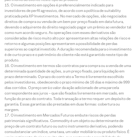
O investimento em opções é preferencialmente indicado para
investidores de perfil agressivo, de acordo com a política de suitability
praticada pela XP Investimentos. No mercado de opções, são negociados
direitos de compra ou venda de um bem por preço fixado em data futura,
devendo o adquirente do direito negociado pagar um prêmio ao vendedor tal
como num acordo seguro. As operações com esses derivativos são
consideradas de risco muito alto por apresentarem altas relações de risco e
retorno e algumas posições apresentarem a possibilidade de perdas
superiores ao capital investido. A duração recomendada para o investimento
é de curto prazo e o patrimônio do cliente não está garantido neste tipo de
produto.
O investimento em termos são contratos para compra ou a venda de uma
determinada quantidade de ações, a um preço fixado, para liquidação em
prazo determinado. O prazo do contrato a Termo é livremente escolhido
pelos investidores, obedecendo o prazo mínimo de 16 dias e máximo de 999
dias corridos. O preço será o valor da ação adicionado de uma parcela
correspondente aos juros – que são fixados livremente em mercado, em
função do prazo do contrato. Toda transação a termo requer um depósito de
garantia. Essas garantias são prestadas em duas formas: cobertura ou
margem.
O investimento em Mercados Futuros embute riscos de perdas
patrimoniais significativos. Commodity é um objeto ou determinante de
preço de um contrato futuro ou outro instrumento derivativo, podendo
consubstanciar um índice, uma taxa, um valor mobiliário ou produto físico. É