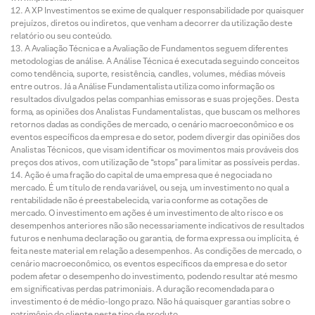
A XP Investimentos se exime de qualquer responsabilidade por quaisquer
prejuízos, diretos ou indiretos, que venham a decorrer da utilização deste
relatório ou seu conteúdo.
A Avaliação Técnica e a Avaliação de Fundamentos seguem diferentes
metodologias de análise. A Análise Técnica é executada seguindo conceitos
como tendência, suporte, resistência, candles, volumes, médias móveis
entre outros. Já a Análise Fundamentalista utiliza como informação os
resultados divulgados pelas companhias emissoras e suas projeções. Desta
forma, as opiniões dos Analistas Fundamentalistas, que buscam os melhores
retornos dadas as condições de mercado, o cenário macroeconômico e os
eventos específicos da empresa e do setor, podem divergir das opiniões dos
Analistas Técnicos, que visam identificar os movimentos mais prováveis dos
preços dos ativos, com utilização de “stops” para limitar as possíveis perdas.
Ação é uma fração do capital de uma empresa que é negociada no
mercado. É um título de renda variável, ou seja, um investimento no qual a
rentabilidade não é preestabelecida, varia conforme as cotações de
mercado. O investimento em ações é um investimento de alto risco e os
desempenhos anteriores não são necessariamente indicativos de resultados
futuros e nenhuma declaração ou garantia, de forma expressa ou implícita, é
feita neste material em relação a desempenhos. As condições de mercado, o
cenário macroeconômico, os eventos específicos da empresa e do setor
podem afetar o desempenho do investimento, podendo resultar até mesmo
em significativas perdas patrimoniais. A duração recomendada para o
investimento é de médio-longo prazo. Não há quaisquer garantias sobre o
patrimônio do cliente neste tipo de produto.