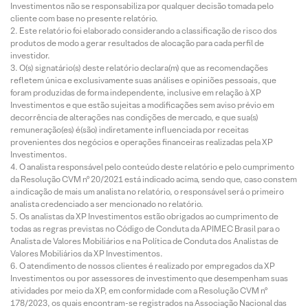
Investimentos não se responsabiliza por qualquer decisão tomada pelo
cliente com base no presente relatório.
Este relatório foi elaborado considerando a classificação de risco dos
produtos de modo a gerar resultados de alocação para cada perfil de
investidor.
O(s) signatário(s) deste relatório declara(m) que as recomendações
refletem única e exclusivamente suas análises e opiniões pessoais, que
foram produzidas de forma independente, inclusive em relação à XP
Investimentos e que estão sujeitas a modificações sem aviso prévio em
decorrência de alterações nas condições de mercado, e que sua(s)
remuneração(es) é(são) indiretamente influenciada por receitas
provenientes dos negócios e operações financeiras realizadas pela XP
Investimentos.
O analista responsável pelo conteúdo deste relatório e pelo cumprimento
da Resolução CVM nº 20/2021 está indicado acima, sendo que, caso constem
a indicação de mais um analista no relatório, o responsável será o primeiro
analista credenciado a ser mencionado no relatório.
Os analistas da XP Investimentos estão obrigados ao cumprimento de
todas as regras previstas no Código de Conduta da APIMEC Brasil para o
Analista de Valores Mobiliários e na Política de Conduta dos Analistas de
Valores Mobiliários da XP Investimentos.
O atendimento de nossos clientes é realizado por empregados da XP
Investimentos ou por assessores de investimento que desempenham suas
atividades por meio da XP, em conformidade com a Resolução CVM nº
178/2023, os quais encontram-se registrados na Associação Nacional das