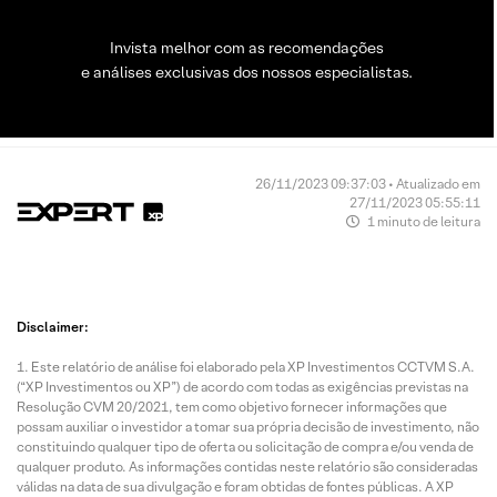
Invista melhor com as recomendações
e análises exclusivas dos nossos especialistas.
26/11/2023 09:37:03 • Atualizado em
27/11/2023 05:55:11
1 minuto de leitura
Disclaimer:
Este relatório de análise foi elaborado pela XP Investimentos CCTVM S.A.
(“XP Investimentos ou XP”) de acordo com todas as exigências previstas na
Resolução CVM 20/2021, tem como objetivo fornecer informações que
possam auxiliar o investidor a tomar sua própria decisão de investimento, não
constituindo qualquer tipo de oferta ou solicitação de compra e/ou venda de
qualquer produto. As informações contidas neste relatório são consideradas
válidas na data de sua divulgação e foram obtidas de fontes públicas. A XP