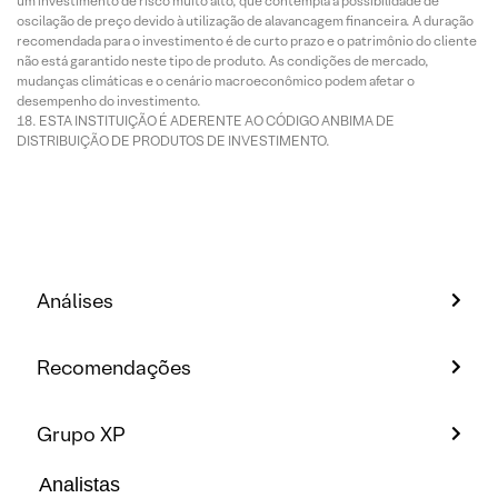
um investimento de risco muito alto, que contempla a possibilidade de
oscilação de preço devido à utilização de alavancagem financeira. A duração
recomendada para o investimento é de curto prazo e o patrimônio do cliente
não está garantido neste tipo de produto. As condições de mercado,
mudanças climáticas e o cenário macroeconômico podem afetar o
desempenho do investimento.
ESTA INSTITUIÇÃO É ADERENTE AO CÓDIGO ANBIMA DE
DISTRIBUIÇÃO DE PRODUTOS DE INVESTIMENTO.
Análises
Recomendações
Grupo XP
Analistas