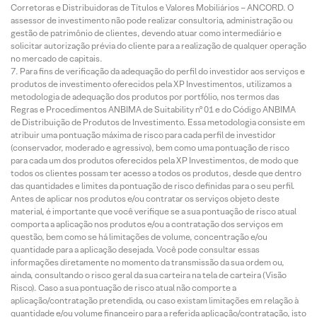
Corretoras e Distribuidoras de Títulos e Valores Mobiliários – ANCORD. O
assessor de investimento não pode realizar consultoria, administração ou
gestão de patrimônio de clientes, devendo atuar como intermediário e
solicitar autorização prévia do cliente para a realização de qualquer operação
no mercado de capitais.
Para fins de verificação da adequação do perfil do investidor aos serviços e
produtos de investimento oferecidos pela XP Investimentos, utilizamos a
metodologia de adequação dos produtos por portfólio, nos termos das
Regras e Procedimentos ANBIMA de Suitability nº 01 e do Código ANBIMA
de Distribuição de Produtos de Investimento. Essa metodologia consiste em
atribuir uma pontuação máxima de risco para cada perfil de investidor
(conservador, moderado e agressivo), bem como uma pontuação de risco
para cada um dos produtos oferecidos pela XP Investimentos, de modo que
todos os clientes possam ter acesso a todos os produtos, desde que dentro
das quantidades e limites da pontuação de risco definidas para o seu perfil.
Antes de aplicar nos produtos e/ou contratar os serviços objeto deste
material, é importante que você verifique se a sua pontuação de risco atual
comporta a aplicação nos produtos e/ou a contratação dos serviços em
questão, bem como se há limitações de volume, concentração e/ou
quantidade para a aplicação desejada. Você pode consultar essas
informações diretamente no momento da transmissão da sua ordem ou,
ainda, consultando o risco geral da sua carteira na tela de carteira (Visão
Risco). Caso a sua pontuação de risco atual não comporte a
aplicação/contratação pretendida, ou caso existam limitações em relação à
quantidade e/ou volume financeiro para a referida aplicação/contratação, isto