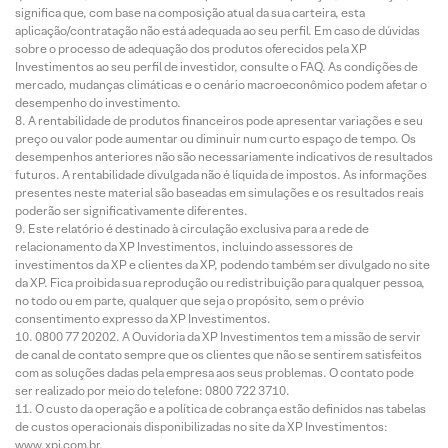
significa que, com base na composição atual da sua carteira, esta
aplicação/contratação não está adequada ao seu perfil. Em caso de dúvidas
sobre o processo de adequação dos produtos oferecidos pela XP
Investimentos ao seu perfil de investidor, consulte o FAQ. As condições de
mercado, mudanças climáticas e o cenário macroeconômico podem afetar o
desempenho do investimento.
A rentabilidade de produtos financeiros pode apresentar variações e seu
preço ou valor pode aumentar ou diminuir num curto espaço de tempo. Os
desempenhos anteriores não são necessariamente indicativos de resultados
futuros. A rentabilidade divulgada não é líquida de impostos. As informações
presentes neste material são baseadas em simulações e os resultados reais
poderão ser significativamente diferentes.
Este relatório é destinado à circulação exclusiva para a rede de
relacionamento da XP Investimentos, incluindo assessores de
investimentos da XP e clientes da XP, podendo também ser divulgado no site
da XP. Fica proibida sua reprodução ou redistribuição para qualquer pessoa,
no todo ou em parte, qualquer que seja o propósito, sem o prévio
consentimento expresso da XP Investimentos.
0800 77 20202. A Ouvidoria da XP Investimentos tem a missão de servir
de canal de contato sempre que os clientes que não se sentirem satisfeitos
com as soluções dadas pela empresa aos seus problemas. O contato pode
ser realizado por meio do telefone: 0800 722 3710.
O custo da operação e a política de cobrança estão definidos nas tabelas
de custos operacionais disponibilizadas no site da XP Investimentos:
www.xpi.com.br.