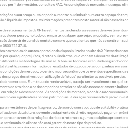
 seu perfil de investidor, consulte o FAQ. As condições de mercado, mudanças cl
 variações e seu preço ou valor pode aumentar ou diminuir num curto espaço de t
 não é líquida de impostos. As informações presentes neste material são baseadas e
rede de relacionamento da XP Investimentos, incluindo assessores de investimentos
ara qualquer pessoa, no todo ou em parte, qualquer que seja o propósito, sem o pr
ssão de servir de canal de contato sempre que os clientes que não se sentirem sat
e: 0800 722 3710.
dos nas tabelas de custos operacionais disponibilizadas no site da XP Investimento
 por quaisquer prejuízos, diretos ou indiretos, que venham a decorrer da utilizaç
 diferentes metodologias de análise. A Análise Técnica é executada seguindo conc
alista utiliza como informação os resultados divulgados pelas companhias emissora
 condições de mercado, o cenário macroeconômico e os eventos específicos da em
dos preços dos ativos, com utilização de “stops” para limitar as possíveis perdas.
ada no mercado. É um título de renda variável, ou seja, um investimento no qual a r
mento de alto risco e os desempenhos anteriores não são necessariamente indicat
terial em relação a desempenhos. As condições de mercado, o cenário macroeconômi
mesmo em significativas perdas patrimoniais. A duração recomendada para o inves
ra investidores de perfil agressivo, de acordo com a política de suitability prat
 fixado em data futura, devendo o adquirente do direito negociado pagar um prê
or apresentarem altas relações de risco e retorno e algumas posições apresentarem 
o patrimônio do cliente não está garantido neste tipo de produto.
 venda de uma determinada quantidade de ações, a um preço fixado, para liquidaç