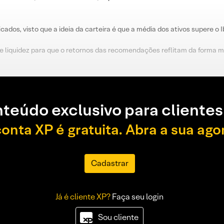
icados, visto que a ideia da carteira é que a média dos ativos supere o 
 liquidez para que o retornos das recomendações reflitam da forma mai
teúdo exclusivo para clientes
conta XP é gratuita. Abra a sua ago
Cadastrar
Já é cliente XP?
Faça seu login
Sou cliente