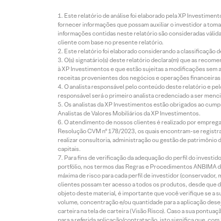
Este relatório de análise foi elaborado pela XP Investim
fornecer informações que possam auxiliar o investidor a toma
informações contidas neste relatório são consideradas válida
cliente com base no presente relatório.
Este relatório foi elaborado considerando a classificação d
O(s) signatário(s) deste relatório declara(m) que as reco
à XP Investimentos e que estão sujeitas a modificações sem 
receitas provenientes dos negócios e operações financeiras 
O analista responsável pelo conteúdo deste relatório e pe
responsável será o primeiro analista credenciado a ser menci
Os analistas da XP Investimentos estão obrigados ao cumpr
Analistas de Valores Mobiliários da XP Investimentos.
O atendimento de nossos clientes é realizado por empreg
Resolução CVM nº 178/2023, os quais encontram-se registrad
realizar consultoria, administração ou gestão de patrimônio 
capitais.
Para fins de verificação da adequação do perfil do invest
portfólio, nos termos das Regras e Procedimentos ANBIMA de
máxima de risco para cada perfil de investidor (conservado
clientes possam ter acesso a todos os produtos, desde que de
objeto deste material, é importante que você verifique se a
volume, concentração e/ou quantidade para a aplicação dese
carteira na tela de carteira (Visão Risco). Caso a sua pontu
para a referida aplicação/contratação, isto significa que, co