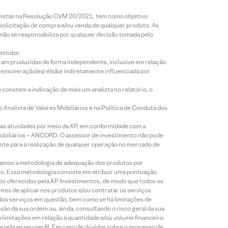
revistas na Resolução CVM 20/2021, tem como objetivo
 solicitação de compra e/ou venda de qualquer produto. As
 não se responsabiliza por qualquer decisão tomada pelo
estidor.
foram produzidas de forma independente, inclusive em relação
 remuneração(es) é(são) indiretamente influenciada por
constem a indicação de mais um analista no relatório, o
Analista de Valores Mobiliários e na Política de Conduta dos
s atividades por meio da XP, em conformidade com a
Mobiliários – ANCORD. O assessor de investimento não pode
iente para a realização de qualquer operação no mercado de
lizamos a metodologia de adequação dos produtos por
to. Essa metodologia consiste em atribuir uma pontuação
tos oferecidos pela XP Investimentos, de modo que todos os
ntes de aplicar nos produtos e/ou contratar os serviços
 dos serviços em questão, bem como se há limitações de
o da sua ordem ou, ainda, consultando o risco geral da sua
m limitações em relação à quantidade e/ou volume financeiro
equada ao seu perfil. Em caso de dúvidas sobre o processo de