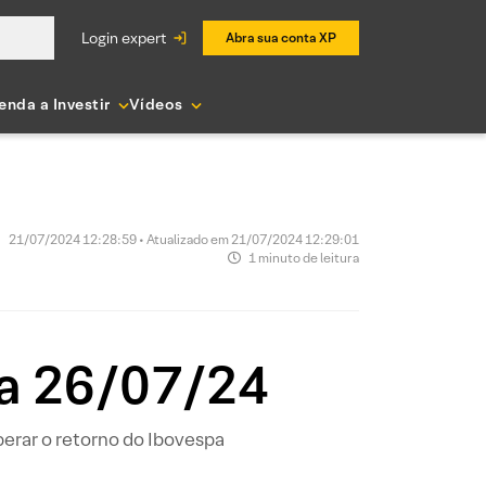
login expert
Abra sua conta XP
enda a Investir
Vídeos
21/07/2024 12:28:59 • Atualizado em 21/07/2024 12:29:01
1 minuto de leitura
 a 26/07/24
perar o retorno do Ibovespa