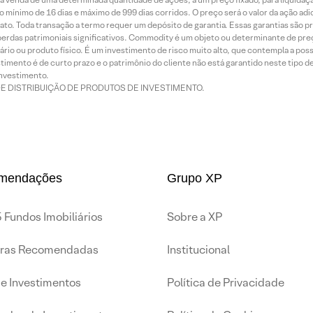
 mínimo de 16 dias e máximo de 999 dias corridos. O preço será o valor da ação ad
ato. Toda transação a termo requer um depósito de garantia. Essas garantias são 
rdas patrimoniais significativos. Commodity é um objeto ou determinante de preç
rio ou produto físico. É um investimento de risco muito alto, que contempla a possi
imento é de curto prazo e o patrimônio do cliente não está garantido neste tipo 
nvestimento.
DE DISTRIBUIÇÃO DE PRODUTOS DE INVESTIMENTO.
mendações
Grupo XP
 Fundos Imobiliários
Sobre a XP
iras Recomendadas
Institucional
de Investimentos
Política de Privacidade