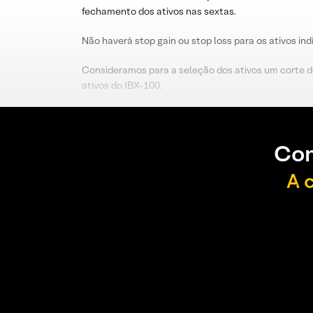
fechamento dos ativos nas sextas.
Não haverá stop gain ou stop loss para os ativos ind
Consideramos para a seleção dos ativos um corte de
ativos do IBX-100.
Con
A 