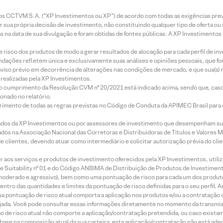
entos CCTVM S.A. (“XP Investimentos ou XP”) de acordo com todas as exigências p
r sua própria decisão de investimento, não constituindo qualquer tipo de oferta ou
s na data de sua divulgação e foram obtidas de fontes públicas. A XP Investimentos
e risco dos produtos de modo a gerar resultados de alocação para cada perfil de inv
mendações refletem única e exclusivamente suas análises e opiniões pessoais, que 
aviso prévio em decorrência de alterações nas condições de mercado, e que sua(s)
realizadas pela XP Investimentos.
lo cumprimento da Resolução CVM nº 20/2021 está indicado acima, sendo que, caso 
onado no relatório.
imento de todas as regras previstas no Código de Conduta da APIMEC Brasil para o 
ados da XP Investimentos ou por assessores de investimento que desempenham sua
os na Associação Nacional das Corretoras e Distribuidoras de Títulos e Valores 
de clientes, devendo atuar como intermediário e solicitar autorização prévia do cl
idor aos serviços e produtos de investimento oferecidos pela XP Investimentos, uti
 Suitability nº 01 e do Código ANBIMA de Distribuição de Produtos de Investimen
r, moderado e agressivo), bem como uma pontuação de risco para cada um dos produ
ntro das quantidades e limites da pontuação de risco definidas para o seu perfil. A
 sua pontuação de risco atual comporta a aplicação nos produtos e/ou a contratação
jada. Você pode consultar essas informações diretamente no momento da transmissã
ação de risco atual não comporte a aplicação/contratação pretendida, ou caso exista
m base na composição atual da sua carteira, esta aplicação/contratação não está ad