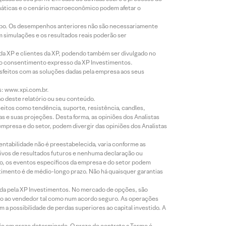
imáticas e o cenário macroeconômico podem afetar o
empo. Os desempenhos anteriores não são necessariamente
m simulações e os resultados reais poderão ser
 da XP e clientes da XP, podendo também ser divulgado no
évio consentimento expresso da XP Investimentos.
isfeitos com as soluções dadas pela empresa aos seus
s: www.xpi.com.br.
ão deste relatório ou seu conteúdo.
eitos como tendência, suporte, resistência, candles,
s e suas projeções. Desta forma, as opiniões dos Analistas
presa e do setor, podem divergir das opiniões dos Analistas
entabilidade não é preestabelecida, varia conforme as
ivos de resultados futuros e nenhuma declaração ou
co, os eventos específicos da empresa e do setor podem
timento é de médio-longo prazo. Não há quaisquer garantias
icada pela XP Investimentos. No mercado de opções, são
mio ao vendedor tal como num acordo seguro. As operações
a possibilidade de perdas superiores ao capital investido. A
ão em prazo determinado. O prazo do contrato a Termo é