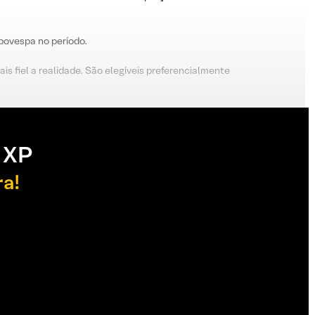
Ibovespa no período.
s fiel a realidade. São elegíveis preferencialmente
 XP
ra!