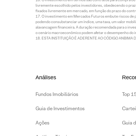
livremente escolhido pelos investidores, obedecendo o prazo
fixados livremente em mercado, em função do prazo do contr
O investimento em Mercados Futuros embute riscos de pe
podendo consubstanciar um índice, uma taxa, um valor mobiliá
alavancagem financeira. A duração recomendada para o invest
o cenário macroeconômico podem afetar o desempenho do i
ESTA INSTITUIÇÃO É ADERENTE AO CÓDIGO ANBIMA 
Análises
Reco
Fundos Imobiliários
Top 15
Guia de Investimentos
Carte
Ações
Guia 