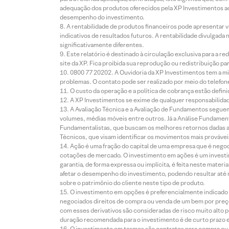
adequação dos produtos oferecidos pela XP Investimentos ao
desempenho do investimento.
A rentabilidade de produtos financeiros pode apresentar
indicativos de resultados futuros. A rentabilidade divulgada
significativamente diferentes.
Este relatório é destinado à circulação exclusiva para a 
site da XP. Fica proibida sua reprodução ou redistribuição p
0800 77 20202. A Ouvidoria da XP Investimentos tem a mi
problemas. O contato pode ser realizado por meio do telefon
O custo da operação e a política de cobrança estão defini
A XP Investimentos se exime de qualquer responsabilidade
A Avaliação Técnica e a Avaliação de Fundamentos seguem
volumes, médias móveis entre outros. Já a Análise Fundament
Fundamentalistas, que buscam os melhores retornos dadas as
Técnicos, que visam identificar os movimentos mais prováveis 
Ação é uma fração do capital de uma empresa que é negoci
cotações de mercado. O investimento em ações é um investi
garantia, de forma expressa ou implícita, é feita neste ma
afetar o desempenho do investimento, podendo resultar até 
sobre o patrimônio do cliente neste tipo de produto.
O investimento em opções é preferencialmente indicado pa
negociados direitos de compra ou venda de um bem por preço
com esses derivativos são consideradas de risco muito alto p
duração recomendada para o investimento é de curto prazo e 
O investimento em termos são contratos para compra ou a