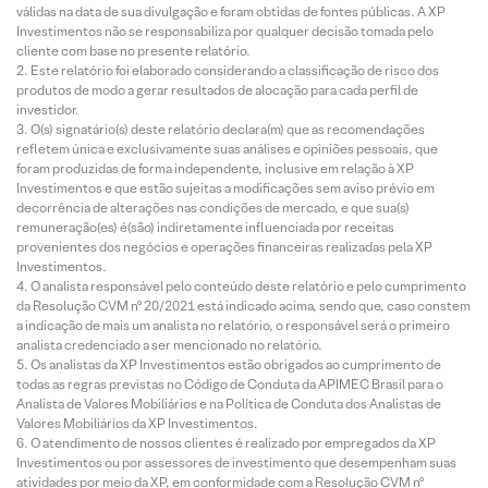
válidas na data de sua divulgação e foram obtidas de fontes públicas. A XP
Investimentos não se responsabiliza por qualquer decisão tomada pelo
cliente com base no presente relatório.
Este relatório foi elaborado considerando a classificação de risco dos
produtos de modo a gerar resultados de alocação para cada perfil de
investidor.
O(s) signatário(s) deste relatório declara(m) que as recomendações
refletem única e exclusivamente suas análises e opiniões pessoais, que
foram produzidas de forma independente, inclusive em relação à XP
Investimentos e que estão sujeitas a modificações sem aviso prévio em
decorrência de alterações nas condições de mercado, e que sua(s)
remuneração(es) é(são) indiretamente influenciada por receitas
provenientes dos negócios e operações financeiras realizadas pela XP
Investimentos.
O analista responsável pelo conteúdo deste relatório e pelo cumprimento
da Resolução CVM nº 20/2021 está indicado acima, sendo que, caso constem
a indicação de mais um analista no relatório, o responsável será o primeiro
analista credenciado a ser mencionado no relatório.
Os analistas da XP Investimentos estão obrigados ao cumprimento de
todas as regras previstas no Código de Conduta da APIMEC Brasil para o
Analista de Valores Mobiliários e na Política de Conduta dos Analistas de
Valores Mobiliários da XP Investimentos.
O atendimento de nossos clientes é realizado por empregados da XP
Investimentos ou por assessores de investimento que desempenham suas
atividades por meio da XP, em conformidade com a Resolução CVM nº