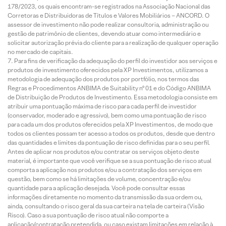
178/2023, os quais encontram-se registrados na Associação Nacional das
Corretoras e Distribuidoras de Títulos e Valores Mobiliários – ANCORD. O
assessor de investimento não pode realizar consultoria, administração ou
gestão de patrimônio de clientes, devendo atuar como intermediário e
solicitar autorização prévia do cliente para a realização de qualquer operação
no mercado de capitais.
Para fins de verificação da adequação do perfil do investidor aos serviços e
produtos de investimento oferecidos pela XP Investimentos, utilizamos a
metodologia de adequação dos produtos por portfólio, nos termos das
Regras e Procedimentos ANBIMA de Suitability nº 01 e do Código ANBIMA
de Distribuição de Produtos de Investimento. Essa metodologia consiste em
atribuir uma pontuação máxima de risco para cada perfil de investidor
(conservador, moderado e agressivo), bem como uma pontuação de risco
para cada um dos produtos oferecidos pela XP Investimentos, de modo que
todos os clientes possam ter acesso a todos os produtos, desde que dentro
das quantidades e limites da pontuação de risco definidas para o seu perfil.
Antes de aplicar nos produtos e/ou contratar os serviços objeto deste
material, é importante que você verifique se a sua pontuação de risco atual
comporta a aplicação nos produtos e/ou a contratação dos serviços em
questão, bem como se há limitações de volume, concentração e/ou
quantidade para a aplicação desejada. Você pode consultar essas
informações diretamente no momento da transmissão da sua ordem ou,
ainda, consultando o risco geral da sua carteira na tela de carteira (Visão
Risco). Caso a sua pontuação de risco atual não comporte a
aplicação/contratação pretendida, ou caso existam limitações em relação à