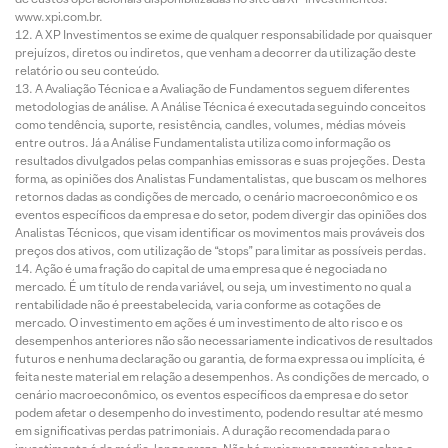
www.xpi.com.br.
A XP Investimentos se exime de qualquer responsabilidade por quaisquer
prejuízos, diretos ou indiretos, que venham a decorrer da utilização deste
relatório ou seu conteúdo.
A Avaliação Técnica e a Avaliação de Fundamentos seguem diferentes
metodologias de análise. A Análise Técnica é executada seguindo conceitos
como tendência, suporte, resistência, candles, volumes, médias móveis
entre outros. Já a Análise Fundamentalista utiliza como informação os
resultados divulgados pelas companhias emissoras e suas projeções. Desta
forma, as opiniões dos Analistas Fundamentalistas, que buscam os melhores
retornos dadas as condições de mercado, o cenário macroeconômico e os
eventos específicos da empresa e do setor, podem divergir das opiniões dos
Analistas Técnicos, que visam identificar os movimentos mais prováveis dos
preços dos ativos, com utilização de “stops” para limitar as possíveis perdas.
Ação é uma fração do capital de uma empresa que é negociada no
mercado. É um título de renda variável, ou seja, um investimento no qual a
rentabilidade não é preestabelecida, varia conforme as cotações de
mercado. O investimento em ações é um investimento de alto risco e os
desempenhos anteriores não são necessariamente indicativos de resultados
futuros e nenhuma declaração ou garantia, de forma expressa ou implícita, é
feita neste material em relação a desempenhos. As condições de mercado, o
cenário macroeconômico, os eventos específicos da empresa e do setor
podem afetar o desempenho do investimento, podendo resultar até mesmo
em significativas perdas patrimoniais. A duração recomendada para o