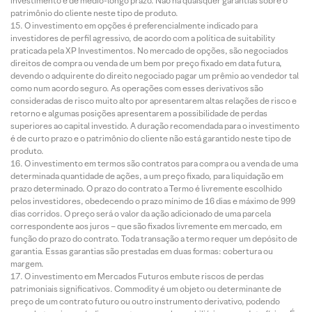
investimento é de médio-longo prazo. Não há quaisquer garantias sobre o
patrimônio do cliente neste tipo de produto.
O investimento em opções é preferencialmente indicado para
investidores de perfil agressivo, de acordo com a política de suitability
praticada pela XP Investimentos. No mercado de opções, são negociados
direitos de compra ou venda de um bem por preço fixado em data futura,
devendo o adquirente do direito negociado pagar um prêmio ao vendedor tal
como num acordo seguro. As operações com esses derivativos são
consideradas de risco muito alto por apresentarem altas relações de risco e
retorno e algumas posições apresentarem a possibilidade de perdas
superiores ao capital investido. A duração recomendada para o investimento
é de curto prazo e o patrimônio do cliente não está garantido neste tipo de
produto.
O investimento em termos são contratos para compra ou a venda de uma
determinada quantidade de ações, a um preço fixado, para liquidação em
prazo determinado. O prazo do contrato a Termo é livremente escolhido
pelos investidores, obedecendo o prazo mínimo de 16 dias e máximo de 999
dias corridos. O preço será o valor da ação adicionado de uma parcela
correspondente aos juros – que são fixados livremente em mercado, em
função do prazo do contrato. Toda transação a termo requer um depósito de
garantia. Essas garantias são prestadas em duas formas: cobertura ou
margem.
O investimento em Mercados Futuros embute riscos de perdas
patrimoniais significativos. Commodity é um objeto ou determinante de
preço de um contrato futuro ou outro instrumento derivativo, podendo