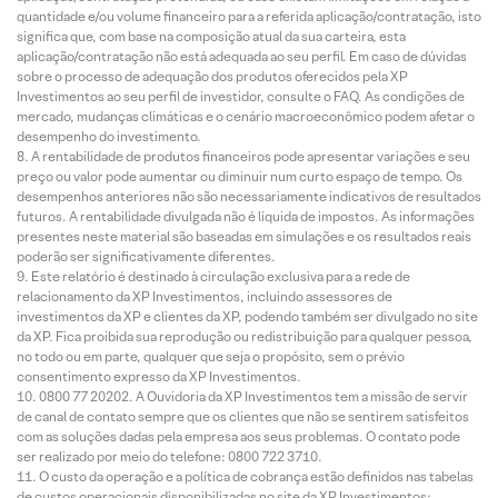
quantidade e/ou volume financeiro para a referida aplicação/contratação, isto
significa que, com base na composição atual da sua carteira, esta
aplicação/contratação não está adequada ao seu perfil. Em caso de dúvidas
sobre o processo de adequação dos produtos oferecidos pela XP
Investimentos ao seu perfil de investidor, consulte o FAQ. As condições de
mercado, mudanças climáticas e o cenário macroeconômico podem afetar o
desempenho do investimento.
A rentabilidade de produtos financeiros pode apresentar variações e seu
preço ou valor pode aumentar ou diminuir num curto espaço de tempo. Os
desempenhos anteriores não são necessariamente indicativos de resultados
futuros. A rentabilidade divulgada não é líquida de impostos. As informações
presentes neste material são baseadas em simulações e os resultados reais
poderão ser significativamente diferentes.
Este relatório é destinado à circulação exclusiva para a rede de
relacionamento da XP Investimentos, incluindo assessores de
investimentos da XP e clientes da XP, podendo também ser divulgado no site
da XP. Fica proibida sua reprodução ou redistribuição para qualquer pessoa,
no todo ou em parte, qualquer que seja o propósito, sem o prévio
consentimento expresso da XP Investimentos.
0800 77 20202. A Ouvidoria da XP Investimentos tem a missão de servir
de canal de contato sempre que os clientes que não se sentirem satisfeitos
com as soluções dadas pela empresa aos seus problemas. O contato pode
ser realizado por meio do telefone: 0800 722 3710.
O custo da operação e a política de cobrança estão definidos nas tabelas
de custos operacionais disponibilizadas no site da XP Investimentos: