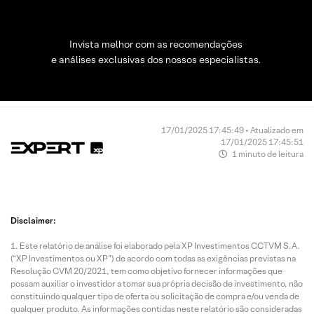
Invista melhor com as recomendações
e análises exclusivas dos nossos especialistas.
17/01/2025 17:45:49 • Atualizado em
17/01/2025 17:45:51
1 minuto de leitura
Disclaimer:
Este relatório de análise foi elaborado pela XP Investimentos CCTVM S.A.
(“XP Investimentos ou XP”) de acordo com todas as exigências previstas na
Resolução CVM 20/2021, tem como objetivo fornecer informações que
possam auxiliar o investidor a tomar sua própria decisão de investimento, não
constituindo qualquer tipo de oferta ou solicitação de compra e/ou venda de
qualquer produto. As informações contidas neste relatório são consideradas