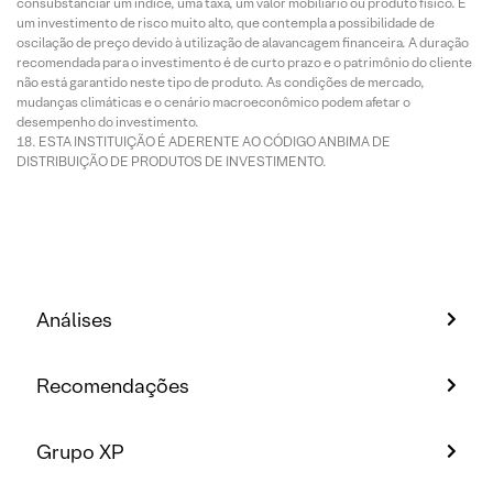
consubstanciar um índice, uma taxa, um valor mobiliário ou produto físico. É
um investimento de risco muito alto, que contempla a possibilidade de
oscilação de preço devido à utilização de alavancagem financeira. A duração
recomendada para o investimento é de curto prazo e o patrimônio do cliente
não está garantido neste tipo de produto. As condições de mercado,
mudanças climáticas e o cenário macroeconômico podem afetar o
desempenho do investimento.
ESTA INSTITUIÇÃO É ADERENTE AO CÓDIGO ANBIMA DE
DISTRIBUIÇÃO DE PRODUTOS DE INVESTIMENTO.
Análises
Recomendações
Grupo XP