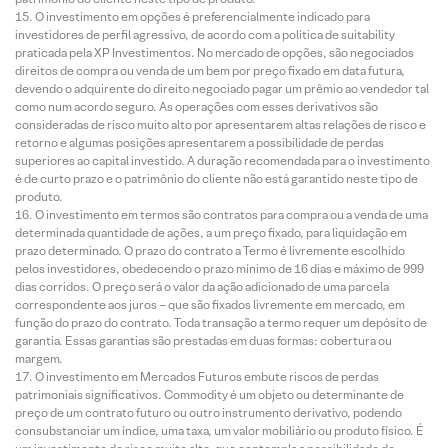
O investimento em opções é preferencialmente indicado para
investidores de perfil agressivo, de acordo com a política de suitability
praticada pela XP Investimentos. No mercado de opções, são negociados
direitos de compra ou venda de um bem por preço fixado em data futura,
devendo o adquirente do direito negociado pagar um prêmio ao vendedor tal
como num acordo seguro. As operações com esses derivativos são
consideradas de risco muito alto por apresentarem altas relações de risco e
retorno e algumas posições apresentarem a possibilidade de perdas
superiores ao capital investido. A duração recomendada para o investimento
é de curto prazo e o patrimônio do cliente não está garantido neste tipo de
produto.
O investimento em termos são contratos para compra ou a venda de uma
determinada quantidade de ações, a um preço fixado, para liquidação em
prazo determinado. O prazo do contrato a Termo é livremente escolhido
pelos investidores, obedecendo o prazo mínimo de 16 dias e máximo de 999
dias corridos. O preço será o valor da ação adicionado de uma parcela
correspondente aos juros – que são fixados livremente em mercado, em
função do prazo do contrato. Toda transação a termo requer um depósito de
garantia. Essas garantias são prestadas em duas formas: cobertura ou
margem.
O investimento em Mercados Futuros embute riscos de perdas
patrimoniais significativos. Commodity é um objeto ou determinante de
preço de um contrato futuro ou outro instrumento derivativo, podendo
consubstanciar um índice, uma taxa, um valor mobiliário ou produto físico. É