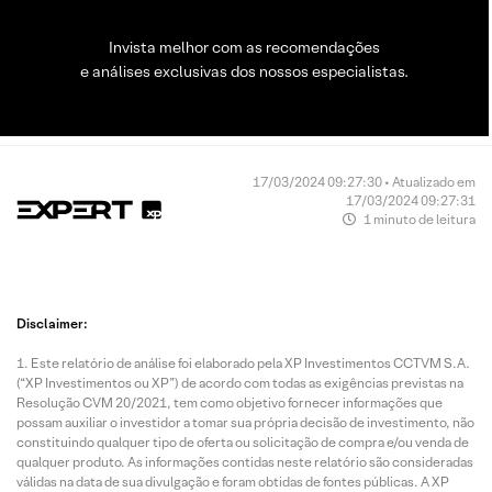
Invista melhor com as recomendações
e análises exclusivas dos nossos especialistas.
17/03/2024 09:27:30 • Atualizado em
17/03/2024 09:27:31
1 minuto de leitura
Disclaimer:
Este relatório de análise foi elaborado pela XP Investimentos CCTVM S.A.
(“XP Investimentos ou XP”) de acordo com todas as exigências previstas na
Resolução CVM 20/2021, tem como objetivo fornecer informações que
possam auxiliar o investidor a tomar sua própria decisão de investimento, não
constituindo qualquer tipo de oferta ou solicitação de compra e/ou venda de
qualquer produto. As informações contidas neste relatório são consideradas
válidas na data de sua divulgação e foram obtidas de fontes públicas. A XP