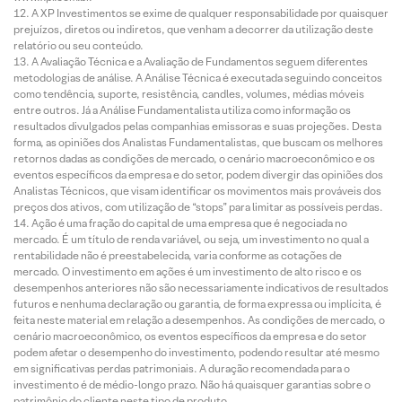
A XP Investimentos se exime de qualquer responsabilidade por quaisquer
prejuízos, diretos ou indiretos, que venham a decorrer da utilização deste
relatório ou seu conteúdo.
A Avaliação Técnica e a Avaliação de Fundamentos seguem diferentes
metodologias de análise. A Análise Técnica é executada seguindo conceitos
como tendência, suporte, resistência, candles, volumes, médias móveis
entre outros. Já a Análise Fundamentalista utiliza como informação os
resultados divulgados pelas companhias emissoras e suas projeções. Desta
forma, as opiniões dos Analistas Fundamentalistas, que buscam os melhores
retornos dadas as condições de mercado, o cenário macroeconômico e os
eventos específicos da empresa e do setor, podem divergir das opiniões dos
Analistas Técnicos, que visam identificar os movimentos mais prováveis dos
preços dos ativos, com utilização de “stops” para limitar as possíveis perdas.
Ação é uma fração do capital de uma empresa que é negociada no
mercado. É um título de renda variável, ou seja, um investimento no qual a
rentabilidade não é preestabelecida, varia conforme as cotações de
mercado. O investimento em ações é um investimento de alto risco e os
desempenhos anteriores não são necessariamente indicativos de resultados
futuros e nenhuma declaração ou garantia, de forma expressa ou implícita, é
feita neste material em relação a desempenhos. As condições de mercado, o
cenário macroeconômico, os eventos específicos da empresa e do setor
podem afetar o desempenho do investimento, podendo resultar até mesmo
em significativas perdas patrimoniais. A duração recomendada para o
investimento é de médio-longo prazo. Não há quaisquer garantias sobre o
patrimônio do cliente neste tipo de produto.