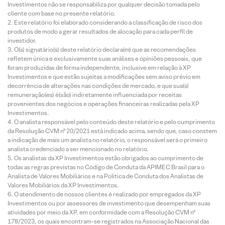
Investimentos não se responsabiliza por qualquer decisão tomada pelo
cliente com base no presente relatório.
Este relatório foi elaborado considerando a classificação de risco dos
produtos de modo a gerar resultados de alocação para cada perfil de
investidor.
O(s) signatário(s) deste relatório declara(m) que as recomendações
refletem única e exclusivamente suas análises e opiniões pessoais, que
foram produzidas de forma independente, inclusive em relação à XP
Investimentos e que estão sujeitas a modificações sem aviso prévio em
decorrência de alterações nas condições de mercado, e que sua(s)
remuneração(es) é(são) indiretamente influenciada por receitas
provenientes dos negócios e operações financeiras realizadas pela XP
Investimentos.
O analista responsável pelo conteúdo deste relatório e pelo cumprimento
da Resolução CVM nº 20/2021 está indicado acima, sendo que, caso constem
a indicação de mais um analista no relatório, o responsável será o primeiro
analista credenciado a ser mencionado no relatório.
Os analistas da XP Investimentos estão obrigados ao cumprimento de
todas as regras previstas no Código de Conduta da APIMEC Brasil para o
Analista de Valores Mobiliários e na Política de Conduta dos Analistas de
Valores Mobiliários da XP Investimentos.
O atendimento de nossos clientes é realizado por empregados da XP
Investimentos ou por assessores de investimento que desempenham suas
atividades por meio da XP, em conformidade com a Resolução CVM nº
178/2023, os quais encontram-se registrados na Associação Nacional das