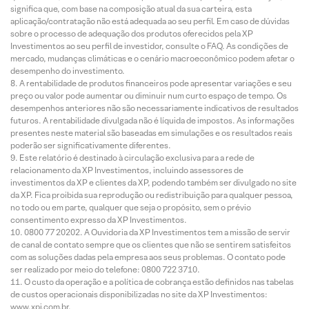
significa que, com base na composição atual da sua carteira, esta
aplicação/contratação não está adequada ao seu perfil. Em caso de dúvidas
sobre o processo de adequação dos produtos oferecidos pela XP
Investimentos ao seu perfil de investidor, consulte o FAQ. As condições de
mercado, mudanças climáticas e o cenário macroeconômico podem afetar o
desempenho do investimento.
A rentabilidade de produtos financeiros pode apresentar variações e seu
preço ou valor pode aumentar ou diminuir num curto espaço de tempo. Os
desempenhos anteriores não são necessariamente indicativos de resultados
futuros. A rentabilidade divulgada não é líquida de impostos. As informações
presentes neste material são baseadas em simulações e os resultados reais
poderão ser significativamente diferentes.
Este relatório é destinado à circulação exclusiva para a rede de
relacionamento da XP Investimentos, incluindo assessores de
investimentos da XP e clientes da XP, podendo também ser divulgado no site
da XP. Fica proibida sua reprodução ou redistribuição para qualquer pessoa,
no todo ou em parte, qualquer que seja o propósito, sem o prévio
consentimento expresso da XP Investimentos.
0800 77 20202. A Ouvidoria da XP Investimentos tem a missão de servir
de canal de contato sempre que os clientes que não se sentirem satisfeitos
com as soluções dadas pela empresa aos seus problemas. O contato pode
ser realizado por meio do telefone: 0800 722 3710.
O custo da operação e a política de cobrança estão definidos nas tabelas
de custos operacionais disponibilizadas no site da XP Investimentos:
www.xpi.com.br.