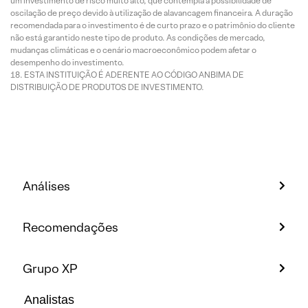
um investimento de risco muito alto, que contempla a possibilidade de
oscilação de preço devido à utilização de alavancagem financeira. A duração
recomendada para o investimento é de curto prazo e o patrimônio do cliente
não está garantido neste tipo de produto. As condições de mercado,
mudanças climáticas e o cenário macroeconômico podem afetar o
desempenho do investimento.
ESTA INSTITUIÇÃO É ADERENTE AO CÓDIGO ANBIMA DE
DISTRIBUIÇÃO DE PRODUTOS DE INVESTIMENTO.
Análises
Recomendações
Grupo XP
Analistas