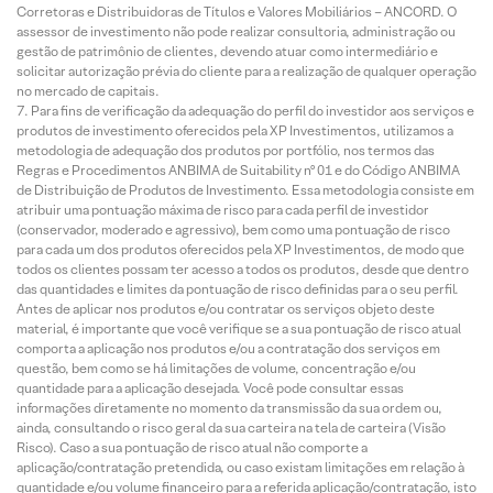
Corretoras e Distribuidoras de Títulos e Valores Mobiliários – ANCORD. O
assessor de investimento não pode realizar consultoria, administração ou
gestão de patrimônio de clientes, devendo atuar como intermediário e
solicitar autorização prévia do cliente para a realização de qualquer operação
no mercado de capitais.
Para fins de verificação da adequação do perfil do investidor aos serviços e
produtos de investimento oferecidos pela XP Investimentos, utilizamos a
metodologia de adequação dos produtos por portfólio, nos termos das
Regras e Procedimentos ANBIMA de Suitability nº 01 e do Código ANBIMA
de Distribuição de Produtos de Investimento. Essa metodologia consiste em
atribuir uma pontuação máxima de risco para cada perfil de investidor
(conservador, moderado e agressivo), bem como uma pontuação de risco
para cada um dos produtos oferecidos pela XP Investimentos, de modo que
todos os clientes possam ter acesso a todos os produtos, desde que dentro
das quantidades e limites da pontuação de risco definidas para o seu perfil.
Antes de aplicar nos produtos e/ou contratar os serviços objeto deste
material, é importante que você verifique se a sua pontuação de risco atual
comporta a aplicação nos produtos e/ou a contratação dos serviços em
questão, bem como se há limitações de volume, concentração e/ou
quantidade para a aplicação desejada. Você pode consultar essas
informações diretamente no momento da transmissão da sua ordem ou,
ainda, consultando o risco geral da sua carteira na tela de carteira (Visão
Risco). Caso a sua pontuação de risco atual não comporte a
aplicação/contratação pretendida, ou caso existam limitações em relação à
quantidade e/ou volume financeiro para a referida aplicação/contratação, isto