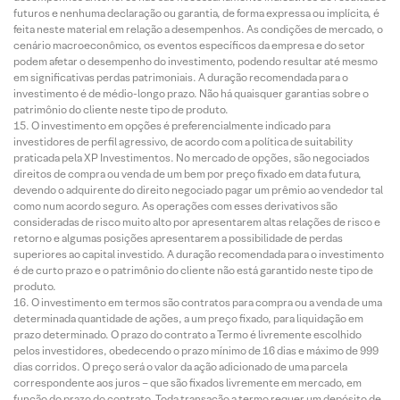
futuros e nenhuma declaração ou garantia, de forma expressa ou implícita, é
feita neste material em relação a desempenhos. As condições de mercado, o
cenário macroeconômico, os eventos específicos da empresa e do setor
podem afetar o desempenho do investimento, podendo resultar até mesmo
em significativas perdas patrimoniais. A duração recomendada para o
investimento é de médio-longo prazo. Não há quaisquer garantias sobre o
patrimônio do cliente neste tipo de produto.
O investimento em opções é preferencialmente indicado para
investidores de perfil agressivo, de acordo com a política de suitability
praticada pela XP Investimentos. No mercado de opções, são negociados
direitos de compra ou venda de um bem por preço fixado em data futura,
devendo o adquirente do direito negociado pagar um prêmio ao vendedor tal
como num acordo seguro. As operações com esses derivativos são
consideradas de risco muito alto por apresentarem altas relações de risco e
retorno e algumas posições apresentarem a possibilidade de perdas
superiores ao capital investido. A duração recomendada para o investimento
é de curto prazo e o patrimônio do cliente não está garantido neste tipo de
produto.
O investimento em termos são contratos para compra ou a venda de uma
determinada quantidade de ações, a um preço fixado, para liquidação em
prazo determinado. O prazo do contrato a Termo é livremente escolhido
pelos investidores, obedecendo o prazo mínimo de 16 dias e máximo de 999
dias corridos. O preço será o valor da ação adicionado de uma parcela
correspondente aos juros – que são fixados livremente em mercado, em
função do prazo do contrato. Toda transação a termo requer um depósito de