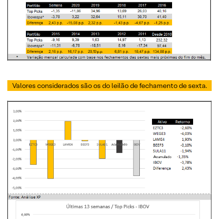
Valores considerados são os do leilão de fechamento de sexta.