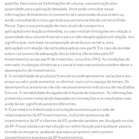
questão, bem como se há limitações de volume, concentração e/ou
quantidade para a aplicação desejada. Você pode consultar essas
informações diretamente no momento da transmissão da sua ordem ou,
ainda, consultando o risco geral da sua carteira na tela de carteira (Visão
Risco). Caso a sua pontuação de risco atual não comporte a
aplicação/contratação pretendida, ou caso existam limitações em relação à
quantidade e/ou volume financeiro para a referida aplicação/contratação, isto
significa que, com base na composição atual da sua carteira, esta
aplicação/contratação não está adequada ao seu perfil. Em caso de dúvidas
sobre o processo de adequação dos produtos oferecidos pela XP
Investimentos ao seu perfil de investidor, consulte o FAQ. As condições de
mercado, mudanças climáticas e o cenário macroeconômico podem afetar o
desempenho do investimento.
A rentabilidade de produtos financeiros pode apresentar variações e seu
preço ou valor pode aumentar ou diminuir num curto espaço de tempo. Os
desempenhos anteriores não são necessariamente indicativos de resultados
futuros. A rentabilidade divulgada não é líquida de impostos. As informações
presentes neste material são baseadas em simulações e os resultados reais
poderão ser significativamente diferentes.
Este relatório é destinado à circulação exclusiva para a rede de
relacionamento da XP Investimentos, incluindo assessores de
investimentos da XP e clientes da XP, podendo também ser divulgado no site
da XP. Fica proibida sua reprodução ou redistribuição para qualquer pessoa,
no todo ou em parte, qualquer que seja o propósito, sem o prévio
consentimento expresso da XP Investimentos.