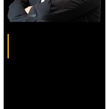
Gilberto Coelho, analista técnico da XP
(CNPI-T EM-832
)
Gibex, como é conhecido no mercado, é analista certificado
pela Apimec e criador do indicador “Gibex Sossegado”.
Começou a trabalhar no mercado financeiro há 26 anos e se
apaixonou pela análise técnica. Foi eleito como a “Melhor
Carteira de Ações” do Brasil em 2017, segundo o Ranking
Exame.