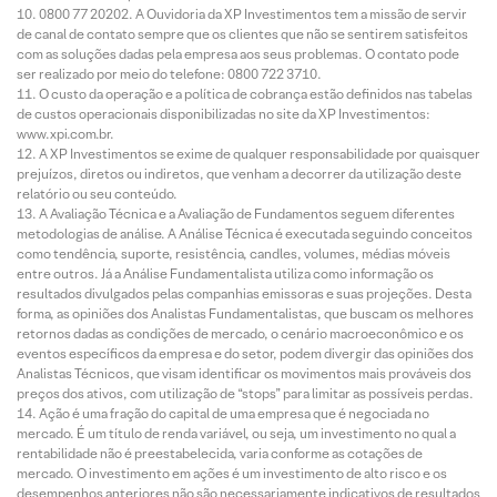
0800 77 20202. A Ouvidoria da XP Investimentos tem a missão de servir
de canal de contato sempre que os clientes que não se sentirem satisfeitos
com as soluções dadas pela empresa aos seus problemas. O contato pode
ser realizado por meio do telefone: 0800 722 3710.
O custo da operação e a política de cobrança estão definidos nas tabelas
de custos operacionais disponibilizadas no site da XP Investimentos:
www.xpi.com.br.
A XP Investimentos se exime de qualquer responsabilidade por quaisquer
prejuízos, diretos ou indiretos, que venham a decorrer da utilização deste
relatório ou seu conteúdo.
A Avaliação Técnica e a Avaliação de Fundamentos seguem diferentes
metodologias de análise. A Análise Técnica é executada seguindo conceitos
como tendência, suporte, resistência, candles, volumes, médias móveis
entre outros. Já a Análise Fundamentalista utiliza como informação os
resultados divulgados pelas companhias emissoras e suas projeções. Desta
forma, as opiniões dos Analistas Fundamentalistas, que buscam os melhores
retornos dadas as condições de mercado, o cenário macroeconômico e os
eventos específicos da empresa e do setor, podem divergir das opiniões dos
Analistas Técnicos, que visam identificar os movimentos mais prováveis dos
preços dos ativos, com utilização de “stops” para limitar as possíveis perdas.
Ação é uma fração do capital de uma empresa que é negociada no
mercado. É um título de renda variável, ou seja, um investimento no qual a
rentabilidade não é preestabelecida, varia conforme as cotações de
mercado. O investimento em ações é um investimento de alto risco e os
desempenhos anteriores não são necessariamente indicativos de resultados