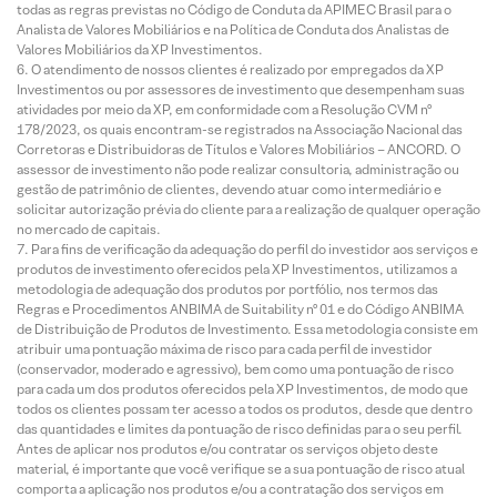
todas as regras previstas no Código de Conduta da APIMEC Brasil para o
Analista de Valores Mobiliários e na Política de Conduta dos Analistas de
Valores Mobiliários da XP Investimentos.
O atendimento de nossos clientes é realizado por empregados da XP
Investimentos ou por assessores de investimento que desempenham suas
atividades por meio da XP, em conformidade com a Resolução CVM nº
178/2023, os quais encontram-se registrados na Associação Nacional das
Corretoras e Distribuidoras de Títulos e Valores Mobiliários – ANCORD. O
assessor de investimento não pode realizar consultoria, administração ou
gestão de patrimônio de clientes, devendo atuar como intermediário e
solicitar autorização prévia do cliente para a realização de qualquer operação
no mercado de capitais.
Para fins de verificação da adequação do perfil do investidor aos serviços e
produtos de investimento oferecidos pela XP Investimentos, utilizamos a
metodologia de adequação dos produtos por portfólio, nos termos das
Regras e Procedimentos ANBIMA de Suitability nº 01 e do Código ANBIMA
de Distribuição de Produtos de Investimento. Essa metodologia consiste em
atribuir uma pontuação máxima de risco para cada perfil de investidor
(conservador, moderado e agressivo), bem como uma pontuação de risco
para cada um dos produtos oferecidos pela XP Investimentos, de modo que
todos os clientes possam ter acesso a todos os produtos, desde que dentro
das quantidades e limites da pontuação de risco definidas para o seu perfil.
Antes de aplicar nos produtos e/ou contratar os serviços objeto deste
material, é importante que você verifique se a sua pontuação de risco atual
comporta a aplicação nos produtos e/ou a contratação dos serviços em