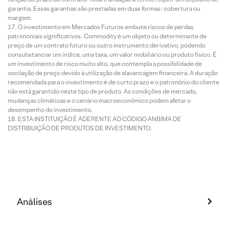
garantia. Essas garantias são prestadas em duas formas: cobertura ou
margem.
O investimento em Mercados Futuros embute riscos de perdas
patrimoniais significativos. Commodity é um objeto ou determinante de
preço de um contrato futuro ou outro instrumento derivativo, podendo
consubstanciar um índice, uma taxa, um valor mobiliário ou produto físico. É
um investimento de risco muito alto, que contempla a possibilidade de
oscilação de preço devido à utilização de alavancagem financeira. A duração
recomendada para o investimento é de curto prazo e o patrimônio do cliente
não está garantido neste tipo de produto. As condições de mercado,
mudanças climáticas e o cenário macroeconômico podem afetar o
desempenho do investimento.
ESTA INSTITUIÇÃO É ADERENTE AO CÓDIGO ANBIMA DE
DISTRIBUIÇÃO DE PRODUTOS DE INVESTIMENTO.
Análises