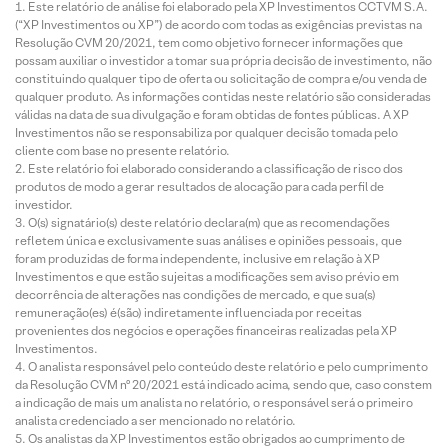
Este relatório de análise foi elaborado pela XP Investimentos CCTVM S.A.
(“XP Investimentos ou XP”) de acordo com todas as exigências previstas na
Resolução CVM 20/2021, tem como objetivo fornecer informações que
possam auxiliar o investidor a tomar sua própria decisão de investimento, não
constituindo qualquer tipo de oferta ou solicitação de compra e/ou venda de
qualquer produto. As informações contidas neste relatório são consideradas
válidas na data de sua divulgação e foram obtidas de fontes públicas. A XP
Investimentos não se responsabiliza por qualquer decisão tomada pelo
cliente com base no presente relatório.
Este relatório foi elaborado considerando a classificação de risco dos
produtos de modo a gerar resultados de alocação para cada perfil de
investidor.
O(s) signatário(s) deste relatório declara(m) que as recomendações
refletem única e exclusivamente suas análises e opiniões pessoais, que
foram produzidas de forma independente, inclusive em relação à XP
Investimentos e que estão sujeitas a modificações sem aviso prévio em
decorrência de alterações nas condições de mercado, e que sua(s)
remuneração(es) é(são) indiretamente influenciada por receitas
provenientes dos negócios e operações financeiras realizadas pela XP
Investimentos.
O analista responsável pelo conteúdo deste relatório e pelo cumprimento
da Resolução CVM nº 20/2021 está indicado acima, sendo que, caso constem
a indicação de mais um analista no relatório, o responsável será o primeiro
analista credenciado a ser mencionado no relatório.
Os analistas da XP Investimentos estão obrigados ao cumprimento de