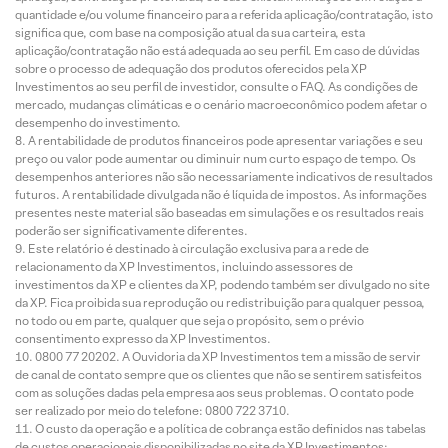
quantidade e/ou volume financeiro para a referida aplicação/contratação, isto
significa que, com base na composição atual da sua carteira, esta
aplicação/contratação não está adequada ao seu perfil. Em caso de dúvidas
sobre o processo de adequação dos produtos oferecidos pela XP
Investimentos ao seu perfil de investidor, consulte o FAQ. As condições de
mercado, mudanças climáticas e o cenário macroeconômico podem afetar o
desempenho do investimento.
A rentabilidade de produtos financeiros pode apresentar variações e seu
preço ou valor pode aumentar ou diminuir num curto espaço de tempo. Os
desempenhos anteriores não são necessariamente indicativos de resultados
futuros. A rentabilidade divulgada não é líquida de impostos. As informações
presentes neste material são baseadas em simulações e os resultados reais
poderão ser significativamente diferentes.
Este relatório é destinado à circulação exclusiva para a rede de
relacionamento da XP Investimentos, incluindo assessores de
investimentos da XP e clientes da XP, podendo também ser divulgado no site
da XP. Fica proibida sua reprodução ou redistribuição para qualquer pessoa,
no todo ou em parte, qualquer que seja o propósito, sem o prévio
consentimento expresso da XP Investimentos.
0800 77 20202. A Ouvidoria da XP Investimentos tem a missão de servir
de canal de contato sempre que os clientes que não se sentirem satisfeitos
com as soluções dadas pela empresa aos seus problemas. O contato pode
ser realizado por meio do telefone: 0800 722 3710.
O custo da operação e a política de cobrança estão definidos nas tabelas
de custos operacionais disponibilizadas no site da XP Investimentos: