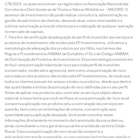
178/2023, os quais encontram-se registrados na Associação Nacional das
Corretoras e Distribuidoras de Títulos e Valores Mobiliários – ANCORD. O
assessor de investimento não pode realizar consultoria, administração ou
gestão de patrimônio de clientes, devendo atuar como intermediário e
solicitar autorização prévia do cliente para a realização de qualquer operação
no mercado de capitais.
Para fins de verificação da adequação do perfil do investidor aos serviços e
produtos de investimento oferecidos pela XP Investimentos, utilizamos a
metodologia de adequação dos produtos por portfólio, nos termos das
Regras e Procedimentos ANBIMA de Suitability nº 01 e do Código ANBIMA
de Distribuição de Produtos de Investimento. Essa metodologia consiste em
atribuir uma pontuação máxima de risco para cada perfil de investidor
(conservador, moderado e agressivo), bem como uma pontuação de risco
para cada um dos produtos oferecidos pela XP Investimentos, de modo que
todos os clientes possam ter acesso a todos os produtos, desde que dentro
das quantidades e limites da pontuação de risco definidas para o seu perfil.
Antes de aplicar nos produtos e/ou contratar os serviços objeto deste
material, é importante que você verifique se a sua pontuação de risco atual
comporta a aplicação nos produtos e/ou a contratação dos serviços em
questão, bem como se há limitações de volume, concentração e/ou
quantidade para a aplicação desejada. Você pode consultar essas
informações diretamente no momento da transmissão da sua ordem ou,
ainda, consultando o risco geral da sua carteira na tela de carteira (Visão
Risco). Caso a sua pontuação de risco atual não comporte a
aplicação/contratação pretendida, ou caso existam limitações em relação à