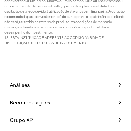
consubstanciar um índice, uma taxa, um valor mobiliário ou produto físico. É
um investimento de risco muito alto, que contempla a possibilidade de
oscilação de preço devido à utilização de alavancagem financeira. A duração
recomendada para o investimento é de curto prazo e o patrimônio do cliente
não está garantido neste tipo de produto. As condições de mercado,
mudanças climáticas e o cenário macroeconômico podem afetar o
desempenho do investimento.
ESTA INSTITUIÇÃO É ADERENTE AO CÓDIGO ANBIMA DE
DISTRIBUIÇÃO DE PRODUTOS DE INVESTIMENTO.
Análises
Recomendações
Grupo XP