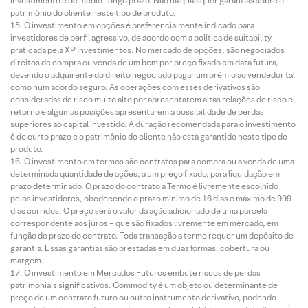
investimento é de médio-longo prazo. Não há quaisquer garantias sobre o
patrimônio do cliente neste tipo de produto.
O investimento em opções é preferencialmente indicado para
investidores de perfil agressivo, de acordo com a política de suitability
praticada pela XP Investimentos. No mercado de opções, são negociados
direitos de compra ou venda de um bem por preço fixado em data futura,
devendo o adquirente do direito negociado pagar um prêmio ao vendedor tal
como num acordo seguro. As operações com esses derivativos são
consideradas de risco muito alto por apresentarem altas relações de risco e
retorno e algumas posições apresentarem a possibilidade de perdas
superiores ao capital investido. A duração recomendada para o investimento
é de curto prazo e o patrimônio do cliente não está garantido neste tipo de
produto.
O investimento em termos são contratos para compra ou a venda de uma
determinada quantidade de ações, a um preço fixado, para liquidação em
prazo determinado. O prazo do contrato a Termo é livremente escolhido
pelos investidores, obedecendo o prazo mínimo de 16 dias e máximo de 999
dias corridos. O preço será o valor da ação adicionado de uma parcela
correspondente aos juros – que são fixados livremente em mercado, em
função do prazo do contrato. Toda transação a termo requer um depósito de
garantia. Essas garantias são prestadas em duas formas: cobertura ou
margem.
O investimento em Mercados Futuros embute riscos de perdas
patrimoniais significativos. Commodity é um objeto ou determinante de
preço de um contrato futuro ou outro instrumento derivativo, podendo