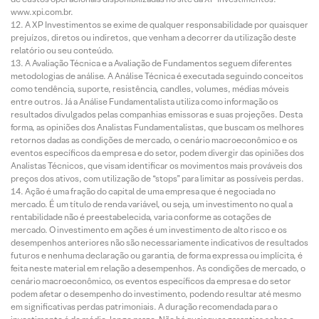
www.xpi.com.br.
A XP Investimentos se exime de qualquer responsabilidade por quaisquer
prejuízos, diretos ou indiretos, que venham a decorrer da utilização deste
relatório ou seu conteúdo.
A Avaliação Técnica e a Avaliação de Fundamentos seguem diferentes
metodologias de análise. A Análise Técnica é executada seguindo conceitos
como tendência, suporte, resistência, candles, volumes, médias móveis
entre outros. Já a Análise Fundamentalista utiliza como informação os
resultados divulgados pelas companhias emissoras e suas projeções. Desta
forma, as opiniões dos Analistas Fundamentalistas, que buscam os melhores
retornos dadas as condições de mercado, o cenário macroeconômico e os
eventos específicos da empresa e do setor, podem divergir das opiniões dos
Analistas Técnicos, que visam identificar os movimentos mais prováveis dos
preços dos ativos, com utilização de “stops” para limitar as possíveis perdas.
Ação é uma fração do capital de uma empresa que é negociada no
mercado. É um título de renda variável, ou seja, um investimento no qual a
rentabilidade não é preestabelecida, varia conforme as cotações de
mercado. O investimento em ações é um investimento de alto risco e os
desempenhos anteriores não são necessariamente indicativos de resultados
futuros e nenhuma declaração ou garantia, de forma expressa ou implícita, é
feita neste material em relação a desempenhos. As condições de mercado, o
cenário macroeconômico, os eventos específicos da empresa e do setor
podem afetar o desempenho do investimento, podendo resultar até mesmo
em significativas perdas patrimoniais. A duração recomendada para o