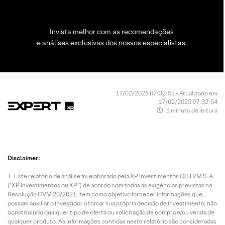
Invista melhor com as recomendações
e análises exclusivas dos nossos especialistas.
17/02/2025 07:32:51 • Atualizado em
17/02/2025 07:32:54
1 minuto de leitura
Disclaimer:
Este relatório de análise foi elaborado pela XP Investimentos CCTVM S.A.
(“XP Investimentos ou XP”) de acordo com todas as exigências previstas na
Resolução CVM 20/2021, tem como objetivo fornecer informações que
possam auxiliar o investidor a tomar sua própria decisão de investimento, não
constituindo qualquer tipo de oferta ou solicitação de compra e/ou venda de
qualquer produto. As informações contidas neste relatório são consideradas