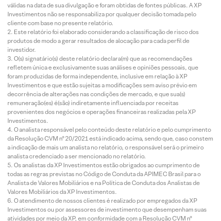
válidas na data de sua divulgação e foram obtidas de fontes públicas. A XP
Investimentos não se responsabiliza por qualquer decisão tomada pelo
cliente com base no presente relatório.
Este relatório foi elaborado considerando a classificação de risco dos
produtos de modo a gerar resultados de alocação para cada perfil de
investidor.
O(s) signatário(s) deste relatório declara(m) que as recomendações
refletem única e exclusivamente suas análises e opiniões pessoais, que
foram produzidas de forma independente, inclusive em relação à XP
Investimentos e que estão sujeitas a modificações sem aviso prévio em
decorrência de alterações nas condições de mercado, e que sua(s)
remuneração(es) é(são) indiretamente influenciada por receitas
provenientes dos negócios e operações financeiras realizadas pela XP
Investimentos.
O analista responsável pelo conteúdo deste relatório e pelo cumprimento
da Resolução CVM nº 20/2021 está indicado acima, sendo que, caso constem
a indicação de mais um analista no relatório, o responsável será o primeiro
analista credenciado a ser mencionado no relatório.
Os analistas da XP Investimentos estão obrigados ao cumprimento de
todas as regras previstas no Código de Conduta da APIMEC Brasil para o
Analista de Valores Mobiliários e na Política de Conduta dos Analistas de
Valores Mobiliários da XP Investimentos.
O atendimento de nossos clientes é realizado por empregados da XP
Investimentos ou por assessores de investimento que desempenham suas
atividades por meio da XP, em conformidade com a Resolução CVM nº