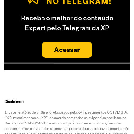
Receba o melhor do conteúdo
Expert pelo Telegram da XP
Acessar
Disclaimer:
Este relatório de análise foi elaborado pela XP Investimentos CCTVM S.A.
(“XP Investimentos ou XP”) de acordo com todas as exigências previstas na
Resolução CVM 20/2021, tem como objetivo fornecer informações que
possam auxiliar o investidor a tomar sua própria decisão de investimento, não
constituindo qualquer tipo de oferta ou solicitação de compra e/ou venda de