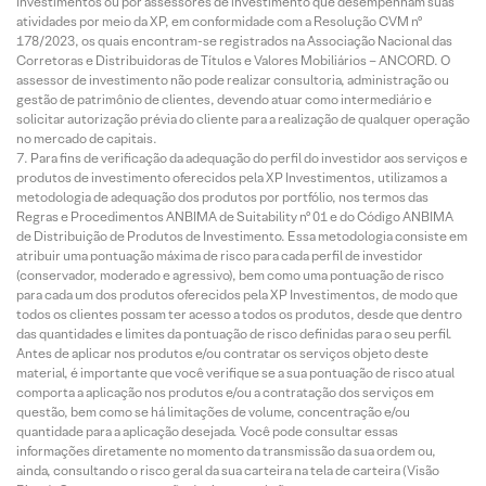
Investimentos ou por assessores de investimento que desempenham suas
atividades por meio da XP, em conformidade com a Resolução CVM nº
178/2023, os quais encontram-se registrados na Associação Nacional das
Corretoras e Distribuidoras de Títulos e Valores Mobiliários – ANCORD. O
assessor de investimento não pode realizar consultoria, administração ou
gestão de patrimônio de clientes, devendo atuar como intermediário e
solicitar autorização prévia do cliente para a realização de qualquer operação
no mercado de capitais.
Para fins de verificação da adequação do perfil do investidor aos serviços e
produtos de investimento oferecidos pela XP Investimentos, utilizamos a
metodologia de adequação dos produtos por portfólio, nos termos das
Regras e Procedimentos ANBIMA de Suitability nº 01 e do Código ANBIMA
de Distribuição de Produtos de Investimento. Essa metodologia consiste em
atribuir uma pontuação máxima de risco para cada perfil de investidor
(conservador, moderado e agressivo), bem como uma pontuação de risco
para cada um dos produtos oferecidos pela XP Investimentos, de modo que
todos os clientes possam ter acesso a todos os produtos, desde que dentro
das quantidades e limites da pontuação de risco definidas para o seu perfil.
Antes de aplicar nos produtos e/ou contratar os serviços objeto deste
material, é importante que você verifique se a sua pontuação de risco atual
comporta a aplicação nos produtos e/ou a contratação dos serviços em
questão, bem como se há limitações de volume, concentração e/ou
quantidade para a aplicação desejada. Você pode consultar essas
informações diretamente no momento da transmissão da sua ordem ou,
ainda, consultando o risco geral da sua carteira na tela de carteira (Visão