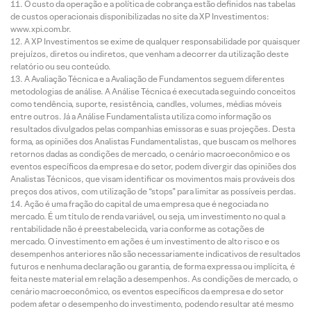
O custo da operação e a política de cobrança estão definidos nas tabelas
de custos operacionais disponibilizadas no site da XP Investimentos:
www.xpi.com.br.
A XP Investimentos se exime de qualquer responsabilidade por quaisquer
prejuízos, diretos ou indiretos, que venham a decorrer da utilização deste
relatório ou seu conteúdo.
A Avaliação Técnica e a Avaliação de Fundamentos seguem diferentes
metodologias de análise. A Análise Técnica é executada seguindo conceitos
como tendência, suporte, resistência, candles, volumes, médias móveis
entre outros. Já a Análise Fundamentalista utiliza como informação os
resultados divulgados pelas companhias emissoras e suas projeções. Desta
forma, as opiniões dos Analistas Fundamentalistas, que buscam os melhores
retornos dadas as condições de mercado, o cenário macroeconômico e os
eventos específicos da empresa e do setor, podem divergir das opiniões dos
Analistas Técnicos, que visam identificar os movimentos mais prováveis dos
preços dos ativos, com utilização de “stops” para limitar as possíveis perdas.
Ação é uma fração do capital de uma empresa que é negociada no
mercado. É um título de renda variável, ou seja, um investimento no qual a
rentabilidade não é preestabelecida, varia conforme as cotações de
mercado. O investimento em ações é um investimento de alto risco e os
desempenhos anteriores não são necessariamente indicativos de resultados
futuros e nenhuma declaração ou garantia, de forma expressa ou implícita, é
feita neste material em relação a desempenhos. As condições de mercado, o
cenário macroeconômico, os eventos específicos da empresa e do setor
podem afetar o desempenho do investimento, podendo resultar até mesmo