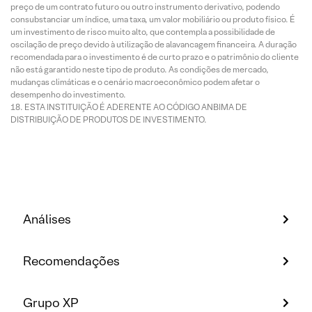
preço de um contrato futuro ou outro instrumento derivativo, podendo
consubstanciar um índice, uma taxa, um valor mobiliário ou produto físico. É
um investimento de risco muito alto, que contempla a possibilidade de
oscilação de preço devido à utilização de alavancagem financeira. A duração
recomendada para o investimento é de curto prazo e o patrimônio do cliente
não está garantido neste tipo de produto. As condições de mercado,
mudanças climáticas e o cenário macroeconômico podem afetar o
desempenho do investimento.
ESTA INSTITUIÇÃO É ADERENTE AO CÓDIGO ANBIMA DE
DISTRIBUIÇÃO DE PRODUTOS DE INVESTIMENTO.
Análises
Recomendações
Grupo XP