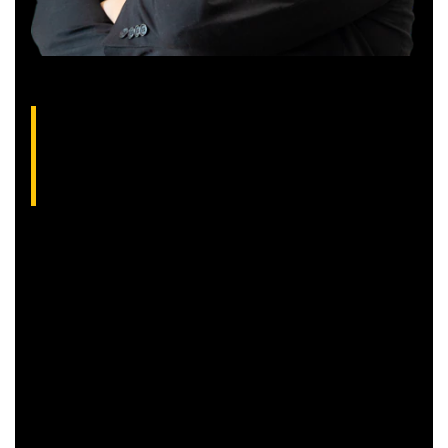
Gilberto Coelho, analista técnico da XP
(CNPI-T EM-832
)
Gibex, como é conhecido no mercado, é analista certificado
pela Apimec e criador do indicador “Gibex Sossegado”.
Começou a trabalhar no mercado financeiro há 26 anos e se
apaixonou pela análise técnica. Foi eleito como a “Melhor
Carteira de Ações” do Brasil em 2017, segundo o Ranking
Exame.