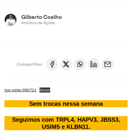
Gilberto Coelho
Analista de Ações
Compartilhar:
top-picks-080721
Baixar
Sem trocas nessa semana
Seguimos com TRPL4, HAPV3, JBSS3,
USIM5 e KLBN11.