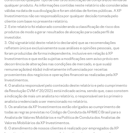
qualquer produto. As informações contidas neste relatório são consideradas
válidas na data de sua divulgação e foram obtidas de fontes públicas. A XP
Investimentos não se responsabiliza por qualquer decisão tomada pelo
cliente com base no presente relatório.
Este relatório foi elaborado considerando a classificação de risco dos
produtos de modo a gerar resultados de alocação para cada perfil de
investidor.
O(s) signatário(s) deste relatório declara(m) que as recomendações
refletem única e exclusivamente suas análises e opiniões pessoais, que
foram produzidas de forma independente, inclusive em relação à XP
Investimentos e que estão sujeitas a modificações sem aviso prévio em
decorrência de alterações nas condições de mercado, e que sua(s)
remuneração(es) é(são) indiretamente influenciada por receitas
provenientes dos negócios e operações financeiras realizadas pela XP
Investimentos.
O analista responsável pelo conteúdo deste relatório e pelo cumprimento
da Resolução CVM nº 20/2021 está indicado acima, sendo que, caso constem
a indicação de mais um analista no relatório, o responsável será o primeiro
analista credenciado a ser mencionado no relatório.
Os analistas da XP Investimentos estão obrigados ao cumprimento de
todas as regras previstas no Código de Conduta da APIMEC Brasil para o
Analista de Valores Mobiliários e na Política de Conduta dos Analistas de
Valores Mobiliários da XP Investimentos.
O atendimento de nossos clientes é realizado por empregados da XP