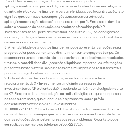
Risco). Caso a sua pontuação de risco atual não comporte a
aplicação/contratação pretendida, ou caso existam limitações em relação à
quantidade e/ou volume financeiro para a referida aplicação/contratação, isto
significa que, com base na composição atual da sua carteira, esta
aplicação/contratação não está adequada ao seu perfil. Em caso de dúvidas
sobre o processo de adequação dos produtos oferecidos pela XP
Investimentos ao seu perfil de investidor, consulte o FAQ. As condições de
mercado, mudanças climáticas e o cenário macroeconômico podem afetar o
desempenho do investimento.
A rentabilidade de produtos financeiros pode apresentar variações e seu
preço ou valor pode aumentar ou diminuir num curto espaço de tempo. Os
desempenhos anteriores não são necessariamente indicativos de resultados
futuros. A rentabilidade divulgada não é líquida de impostos. As informações
presentes neste material são baseadas em simulações e os resultados reais
poderão ser significativamente diferentes.
Este relatório é destinado à circulação exclusiva para a rede de
relacionamento da XP Investimentos, incluindo assessores de
investimentos da XP e clientes da XP, podendo também ser divulgado no site
da XP. Fica proibida sua reprodução ou redistribuição para qualquer pessoa,
no todo ou em parte, qualquer que seja o propósito, sem o prévio
consentimento expresso da XP Investimentos.
0800 77 20202. A Ouvidoria da XP Investimentos tem a missão de servir
de canal de contato sempre que os clientes que não se sentirem satisfeitos
com as soluções dadas pela empresa aos seus problemas. O contato pode
ser realizado por meio do telefone: 0800 722 3710.