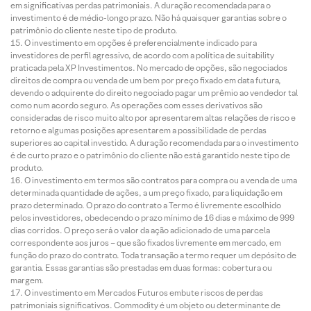
em significativas perdas patrimoniais. A duração recomendada para o
investimento é de médio-longo prazo. Não há quaisquer garantias sobre o
patrimônio do cliente neste tipo de produto.
O investimento em opções é preferencialmente indicado para
investidores de perfil agressivo, de acordo com a política de suitability
praticada pela XP Investimentos. No mercado de opções, são negociados
direitos de compra ou venda de um bem por preço fixado em data futura,
devendo o adquirente do direito negociado pagar um prêmio ao vendedor tal
como num acordo seguro. As operações com esses derivativos são
consideradas de risco muito alto por apresentarem altas relações de risco e
retorno e algumas posições apresentarem a possibilidade de perdas
superiores ao capital investido. A duração recomendada para o investimento
é de curto prazo e o patrimônio do cliente não está garantido neste tipo de
produto.
O investimento em termos são contratos para compra ou a venda de uma
determinada quantidade de ações, a um preço fixado, para liquidação em
prazo determinado. O prazo do contrato a Termo é livremente escolhido
pelos investidores, obedecendo o prazo mínimo de 16 dias e máximo de 999
dias corridos. O preço será o valor da ação adicionado de uma parcela
correspondente aos juros – que são fixados livremente em mercado, em
função do prazo do contrato. Toda transação a termo requer um depósito de
garantia. Essas garantias são prestadas em duas formas: cobertura ou
margem.
O investimento em Mercados Futuros embute riscos de perdas
patrimoniais significativos. Commodity é um objeto ou determinante de