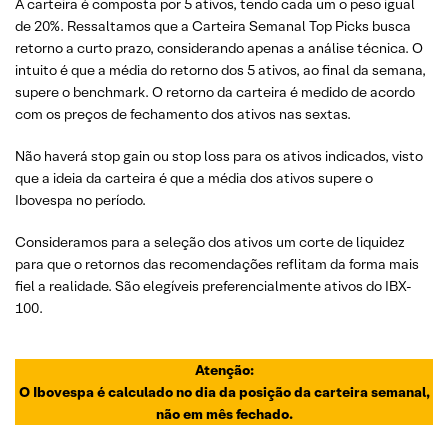
A carteira é composta por 5 ativos, tendo cada um o peso igual
de 20%. Ressaltamos que a Carteira Semanal Top Picks busca
retorno a curto prazo, considerando apenas a análise técnica. O
intuito é que a média do retorno dos 5 ativos, ao final da semana,
supere o benchmark. O retorno da carteira é medido de acordo
com os preços de fechamento dos ativos nas sextas.
Não haverá stop gain ou stop loss para os ativos indicados, visto
que a ideia da carteira é que a média dos ativos supere o
Ibovespa no período.
Consideramos para a seleção dos ativos um corte de liquidez
para que o retornos das recomendações reflitam da forma mais
fiel a realidade. São elegíveis preferencialmente ativos do IBX-
100.
Atenção:
O Ibovespa é calculado no dia da posição da carteira semanal,
não em mês fechado.