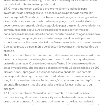
investimento é de médio-longo prazo. Não há quaisquer garantias sobre o
patrimônio do cliente neste tipo de produto.
O investimento em opções é preferencialmente indicado para
investidores de perfil agressivo, de acordo com a política de suitability
praticada pela XP Investimentos. No mercado de opções, são negociados
direitos de compra ou venda de um bem por preço fixado em data futura,
devendo o adquirente do direito negociado pagar um prêmio ao vendedor tal
como num acordo seguro. As operações com esses derivativos são
consideradas de risco muito alto por apresentarem altas relações de risco e
retorno e algumas posições apresentarem a possibilidade de perdas
superiores ao capital investido. A duração recomendada para o investimento
é de curto prazo e o patrimônio do cliente não está garantido neste tipo de
produto.
O investimento em termos são contratos para compra ou a venda de uma
determinada quantidade de ações, a um preço fixado, para liquidação em
prazo determinado. O prazo do contrato a Termo é livremente escolhido
pelos investidores, obedecendo o prazo mínimo de 16 dias e máximo de 999
dias corridos. O preço será o valor da ação adicionado de uma parcela
correspondente aos juros – que são fixados livremente em mercado, em
função do prazo do contrato. Toda transação a termo requer um depósito de
garantia. Essas garantias são prestadas em duas formas: cobertura ou
margem.
O investimento em Mercados Futuros embute riscos de perdas
patrimoniais significativos. Commodity é um objeto ou determinante de
preço de um contrato futuro ou outro instrumento derivativo, podendo