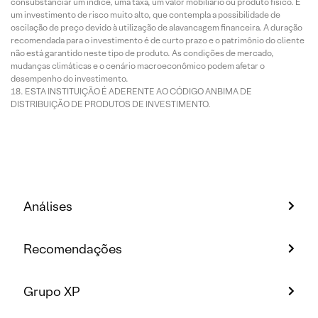
consubstanciar um índice, uma taxa, um valor mobiliário ou produto físico. É
um investimento de risco muito alto, que contempla a possibilidade de
oscilação de preço devido à utilização de alavancagem financeira. A duração
recomendada para o investimento é de curto prazo e o patrimônio do cliente
não está garantido neste tipo de produto. As condições de mercado,
mudanças climáticas e o cenário macroeconômico podem afetar o
desempenho do investimento.
ESTA INSTITUIÇÃO É ADERENTE AO CÓDIGO ANBIMA DE
DISTRIBUIÇÃO DE PRODUTOS DE INVESTIMENTO.
Análises
Recomendações
Grupo XP