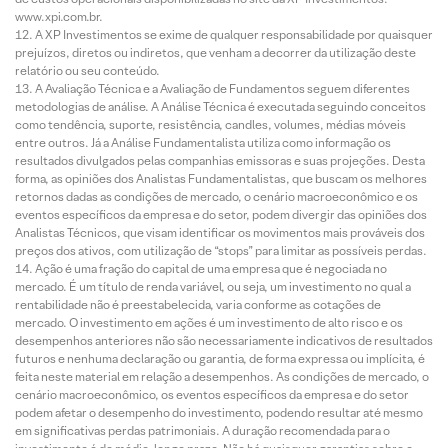
www.xpi.com.br.
A XP Investimentos se exime de qualquer responsabilidade por quaisquer
prejuízos, diretos ou indiretos, que venham a decorrer da utilização deste
relatório ou seu conteúdo.
A Avaliação Técnica e a Avaliação de Fundamentos seguem diferentes
metodologias de análise. A Análise Técnica é executada seguindo conceitos
como tendência, suporte, resistência, candles, volumes, médias móveis
entre outros. Já a Análise Fundamentalista utiliza como informação os
resultados divulgados pelas companhias emissoras e suas projeções. Desta
forma, as opiniões dos Analistas Fundamentalistas, que buscam os melhores
retornos dadas as condições de mercado, o cenário macroeconômico e os
eventos específicos da empresa e do setor, podem divergir das opiniões dos
Analistas Técnicos, que visam identificar os movimentos mais prováveis dos
preços dos ativos, com utilização de “stops” para limitar as possíveis perdas.
Ação é uma fração do capital de uma empresa que é negociada no
mercado. É um título de renda variável, ou seja, um investimento no qual a
rentabilidade não é preestabelecida, varia conforme as cotações de
mercado. O investimento em ações é um investimento de alto risco e os
desempenhos anteriores não são necessariamente indicativos de resultados
futuros e nenhuma declaração ou garantia, de forma expressa ou implícita, é
feita neste material em relação a desempenhos. As condições de mercado, o
cenário macroeconômico, os eventos específicos da empresa e do setor
podem afetar o desempenho do investimento, podendo resultar até mesmo
em significativas perdas patrimoniais. A duração recomendada para o