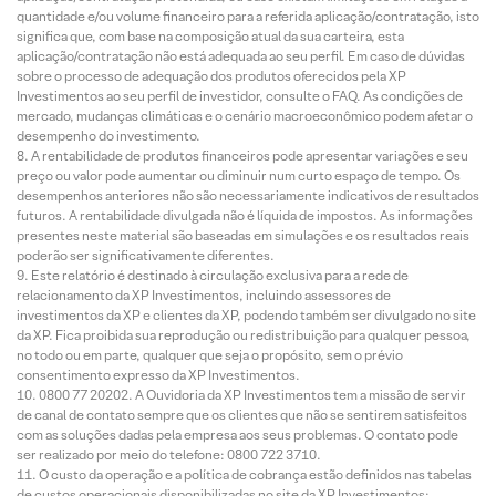
quantidade e/ou volume financeiro para a referida aplicação/contratação, isto
significa que, com base na composição atual da sua carteira, esta
aplicação/contratação não está adequada ao seu perfil. Em caso de dúvidas
sobre o processo de adequação dos produtos oferecidos pela XP
Investimentos ao seu perfil de investidor, consulte o FAQ. As condições de
mercado, mudanças climáticas e o cenário macroeconômico podem afetar o
desempenho do investimento.
A rentabilidade de produtos financeiros pode apresentar variações e seu
preço ou valor pode aumentar ou diminuir num curto espaço de tempo. Os
desempenhos anteriores não são necessariamente indicativos de resultados
futuros. A rentabilidade divulgada não é líquida de impostos. As informações
presentes neste material são baseadas em simulações e os resultados reais
poderão ser significativamente diferentes.
Este relatório é destinado à circulação exclusiva para a rede de
relacionamento da XP Investimentos, incluindo assessores de
investimentos da XP e clientes da XP, podendo também ser divulgado no site
da XP. Fica proibida sua reprodução ou redistribuição para qualquer pessoa,
no todo ou em parte, qualquer que seja o propósito, sem o prévio
consentimento expresso da XP Investimentos.
0800 77 20202. A Ouvidoria da XP Investimentos tem a missão de servir
de canal de contato sempre que os clientes que não se sentirem satisfeitos
com as soluções dadas pela empresa aos seus problemas. O contato pode
ser realizado por meio do telefone: 0800 722 3710.
O custo da operação e a política de cobrança estão definidos nas tabelas
de custos operacionais disponibilizadas no site da XP Investimentos: