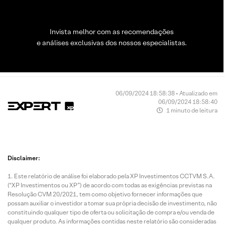
Invista melhor com as recomendações
e análises exclusivas dos nossos especialistas.
06/09/2024 18:58:38 • Atualizado em
06/09/2024 18:58:40
1 minuto de leitura
Disclaimer:
Este relatório de análise foi elaborado pela XP Investimentos CCTVM S.A.
(“XP Investimentos ou XP”) de acordo com todas as exigências previstas na
Resolução CVM 20/2021, tem como objetivo fornecer informações que
possam auxiliar o investidor a tomar sua própria decisão de investimento, não
constituindo qualquer tipo de oferta ou solicitação de compra e/ou venda de
qualquer produto. As informações contidas neste relatório são consideradas