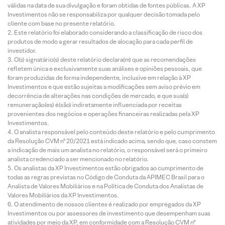
válidas na data de sua divulgação e foram obtidas de fontes públicas. A XP
Investimentos não se responsabiliza por qualquer decisão tomada pelo
cliente com base no presente relatório.
Este relatório foi elaborado considerando a classificação de risco dos
produtos de modo a gerar resultados de alocação para cada perfil de
investidor.
O(s) signatário(s) deste relatório declara(m) que as recomendações
refletem única e exclusivamente suas análises e opiniões pessoais, que
foram produzidas de forma independente, inclusive em relação à XP
Investimentos e que estão sujeitas a modificações sem aviso prévio em
decorrência de alterações nas condições de mercado, e que sua(s)
remuneração(es) é(são) indiretamente influenciada por receitas
provenientes dos negócios e operações financeiras realizadas pela XP
Investimentos.
O analista responsável pelo conteúdo deste relatório e pelo cumprimento
da Resolução CVM nº 20/2021 está indicado acima, sendo que, caso constem
a indicação de mais um analista no relatório, o responsável será o primeiro
analista credenciado a ser mencionado no relatório.
Os analistas da XP Investimentos estão obrigados ao cumprimento de
todas as regras previstas no Código de Conduta da APIMEC Brasil para o
Analista de Valores Mobiliários e na Política de Conduta dos Analistas de
Valores Mobiliários da XP Investimentos.
O atendimento de nossos clientes é realizado por empregados da XP
Investimentos ou por assessores de investimento que desempenham suas
atividades por meio da XP, em conformidade com a Resolução CVM nº