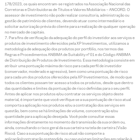
178/2023, os quais encontram-se registrados na Associação Nacional das
Corretoras e Distribuidoras de Títulos e Valores Mobiliários – ANCORD. O
assessor de investimento não pode realizar consultoria, administração ou
gestão de patrimônio de clientes, devendo atuar como intermediário e
solicitar autorização prévia do cliente para a realização de qualquer operação
no mercado de capitais.
Para fins de verificação da adequação do perfil do investidor aos serviços e
produtos de investimento oferecidos pela XP Investimentos, utilizamos a
metodologia de adequação dos produtos por portfólio, nos termos das
Regras e Procedimentos ANBIMA de Suitability nº 01 e do Código ANBIMA
de Distribuição de Produtos de Investimento. Essa metodologia consiste em
atribuir uma pontuação máxima de risco para cada perfil de investidor
(conservador, moderado e agressivo), bem como uma pontuação de risco
para cada um dos produtos oferecidos pela XP Investimentos, de modo que
todos os clientes possam ter acesso a todos os produtos, desde que dentro
das quantidades e limites da pontuação de risco definidas para o seu perfil.
Antes de aplicar nos produtos e/ou contratar os serviços objeto deste
material, é importante que você verifique se a sua pontuação de risco atual
comporta a aplicação nos produtos e/ou a contratação dos serviços em
questão, bem como se há limitações de volume, concentração e/ou
quantidade para a aplicação desejada. Você pode consultar essas
informações diretamente no momento da transmissão da sua ordem ou,
ainda, consultando o risco geral da sua carteira na tela de carteira (Visão
Risco). Caso a sua pontuação de risco atual não comporte a
aplicação/contratação pretendida, ou caso existam limitações em relação à