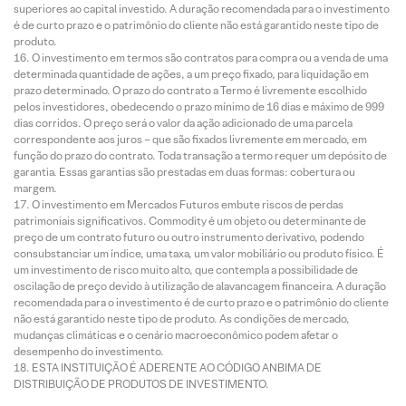
superiores ao capital investido. A duração recomendada para o investimento
é de curto prazo e o patrimônio do cliente não está garantido neste tipo de
produto.
O investimento em termos são contratos para compra ou a venda de uma
determinada quantidade de ações, a um preço fixado, para liquidação em
prazo determinado. O prazo do contrato a Termo é livremente escolhido
pelos investidores, obedecendo o prazo mínimo de 16 dias e máximo de 999
dias corridos. O preço será o valor da ação adicionado de uma parcela
correspondente aos juros – que são fixados livremente em mercado, em
função do prazo do contrato. Toda transação a termo requer um depósito de
garantia. Essas garantias são prestadas em duas formas: cobertura ou
margem.
O investimento em Mercados Futuros embute riscos de perdas
patrimoniais significativos. Commodity é um objeto ou determinante de
preço de um contrato futuro ou outro instrumento derivativo, podendo
consubstanciar um índice, uma taxa, um valor mobiliário ou produto físico. É
um investimento de risco muito alto, que contempla a possibilidade de
oscilação de preço devido à utilização de alavancagem financeira. A duração
recomendada para o investimento é de curto prazo e o patrimônio do cliente
não está garantido neste tipo de produto. As condições de mercado,
mudanças climáticas e o cenário macroeconômico podem afetar o
desempenho do investimento.
ESTA INSTITUIÇÃO É ADERENTE AO CÓDIGO ANBIMA DE
DISTRIBUIÇÃO DE PRODUTOS DE INVESTIMENTO.