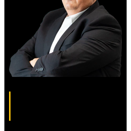
Gilberto Coelho, analista técnico da XP
(CNPI-T EM-832
)