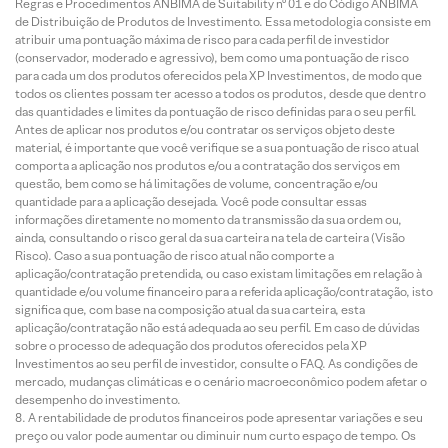
Regras e Procedimentos ANBIMA de Suitability nº 01 e do Código ANBIMA
de Distribuição de Produtos de Investimento. Essa metodologia consiste em
atribuir uma pontuação máxima de risco para cada perfil de investidor
(conservador, moderado e agressivo), bem como uma pontuação de risco
para cada um dos produtos oferecidos pela XP Investimentos, de modo que
todos os clientes possam ter acesso a todos os produtos, desde que dentro
das quantidades e limites da pontuação de risco definidas para o seu perfil.
Antes de aplicar nos produtos e/ou contratar os serviços objeto deste
material, é importante que você verifique se a sua pontuação de risco atual
comporta a aplicação nos produtos e/ou a contratação dos serviços em
questão, bem como se há limitações de volume, concentração e/ou
quantidade para a aplicação desejada. Você pode consultar essas
informações diretamente no momento da transmissão da sua ordem ou,
ainda, consultando o risco geral da sua carteira na tela de carteira (Visão
Risco). Caso a sua pontuação de risco atual não comporte a
aplicação/contratação pretendida, ou caso existam limitações em relação à
quantidade e/ou volume financeiro para a referida aplicação/contratação, isto
significa que, com base na composição atual da sua carteira, esta
aplicação/contratação não está adequada ao seu perfil. Em caso de dúvidas
sobre o processo de adequação dos produtos oferecidos pela XP
Investimentos ao seu perfil de investidor, consulte o FAQ. As condições de
mercado, mudanças climáticas e o cenário macroeconômico podem afetar o
desempenho do investimento.
A rentabilidade de produtos financeiros pode apresentar variações e seu
preço ou valor pode aumentar ou diminuir num curto espaço de tempo. Os