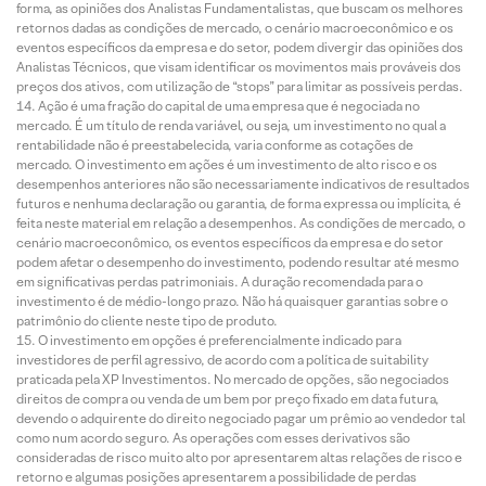
forma, as opiniões dos Analistas Fundamentalistas, que buscam os melhores
retornos dadas as condições de mercado, o cenário macroeconômico e os
eventos específicos da empresa e do setor, podem divergir das opiniões dos
Analistas Técnicos, que visam identificar os movimentos mais prováveis dos
preços dos ativos, com utilização de “stops” para limitar as possíveis perdas.
Ação é uma fração do capital de uma empresa que é negociada no
mercado. É um título de renda variável, ou seja, um investimento no qual a
rentabilidade não é preestabelecida, varia conforme as cotações de
mercado. O investimento em ações é um investimento de alto risco e os
desempenhos anteriores não são necessariamente indicativos de resultados
futuros e nenhuma declaração ou garantia, de forma expressa ou implícita, é
feita neste material em relação a desempenhos. As condições de mercado, o
cenário macroeconômico, os eventos específicos da empresa e do setor
podem afetar o desempenho do investimento, podendo resultar até mesmo
em significativas perdas patrimoniais. A duração recomendada para o
investimento é de médio-longo prazo. Não há quaisquer garantias sobre o
patrimônio do cliente neste tipo de produto.
O investimento em opções é preferencialmente indicado para
investidores de perfil agressivo, de acordo com a política de suitability
praticada pela XP Investimentos. No mercado de opções, são negociados
direitos de compra ou venda de um bem por preço fixado em data futura,
devendo o adquirente do direito negociado pagar um prêmio ao vendedor tal
como num acordo seguro. As operações com esses derivativos são
consideradas de risco muito alto por apresentarem altas relações de risco e
retorno e algumas posições apresentarem a possibilidade de perdas