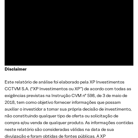
Gibex, como é conhecido no mercado, é analista certificado
pela Apimec e criador do indicador “Gibex Sossegado”.
Começou a trabalhar no mercado financeiro há 26 anos e se
apaixonou pela análise técnica. Foi eleito como a “Melhor
Carteira de Ações” do Brasil em 2017, segundo o Ranking
Exame.
Disclaimer
Este relatório de análise foi elaborado pela XP Investimentos
CCTVM S.A. (“XP Investimentos ou XP”) de acordo com todas as
exigências previstas na Instrução CVM nº 598, de 3 de maio de
2018, tem como objetivo fornecer informações que possam
auxiliar o investidor a tomar sua própria decisão de investimento,
não constituindo qualquer tipo de oferta ou solicitação de
compra e/ou venda de qualquer produto. As informações contidas
neste relatório são consideradas válidas na data de sua
divulgação e foram obtidas de fontes públicas. A XP