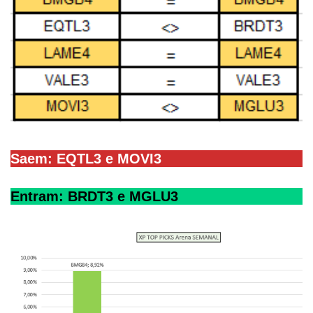
Saem: EQTL3 e MOVI3
Entram: BRDT3 e MGLU3