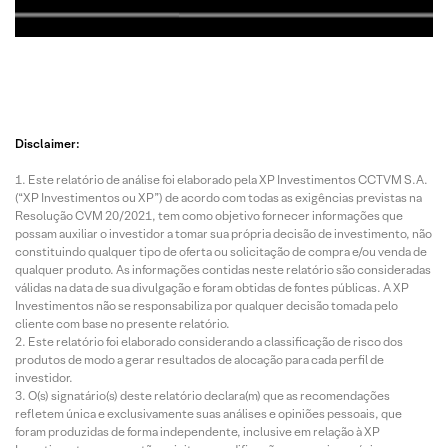
Disclaimer:
Este relatório de análise foi elaborado pela XP Investimentos CCTVM S.A.
(“XP Investimentos ou XP”) de acordo com todas as exigências previstas na
Resolução CVM 20/2021, tem como objetivo fornecer informações que
possam auxiliar o investidor a tomar sua própria decisão de investimento, não
constituindo qualquer tipo de oferta ou solicitação de compra e/ou venda de
qualquer produto. As informações contidas neste relatório são consideradas
válidas na data de sua divulgação e foram obtidas de fontes públicas. A XP
Investimentos não se responsabiliza por qualquer decisão tomada pelo
cliente com base no presente relatório.
Este relatório foi elaborado considerando a classificação de risco dos
produtos de modo a gerar resultados de alocação para cada perfil de
investidor.
O(s) signatário(s) deste relatório declara(m) que as recomendações
refletem única e exclusivamente suas análises e opiniões pessoais, que
foram produzidas de forma independente, inclusive em relação à XP