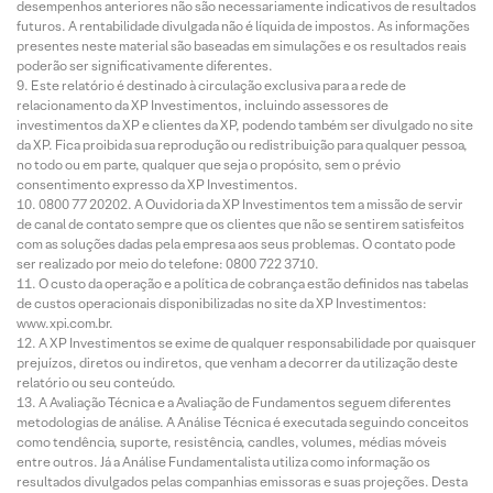
desempenhos anteriores não são necessariamente indicativos de resultados
futuros. A rentabilidade divulgada não é líquida de impostos. As informações
presentes neste material são baseadas em simulações e os resultados reais
poderão ser significativamente diferentes.
Este relatório é destinado à circulação exclusiva para a rede de
relacionamento da XP Investimentos, incluindo assessores de
investimentos da XP e clientes da XP, podendo também ser divulgado no site
da XP. Fica proibida sua reprodução ou redistribuição para qualquer pessoa,
no todo ou em parte, qualquer que seja o propósito, sem o prévio
consentimento expresso da XP Investimentos.
0800 77 20202. A Ouvidoria da XP Investimentos tem a missão de servir
de canal de contato sempre que os clientes que não se sentirem satisfeitos
com as soluções dadas pela empresa aos seus problemas. O contato pode
ser realizado por meio do telefone: 0800 722 3710.
O custo da operação e a política de cobrança estão definidos nas tabelas
de custos operacionais disponibilizadas no site da XP Investimentos:
www.xpi.com.br.
A XP Investimentos se exime de qualquer responsabilidade por quaisquer
prejuízos, diretos ou indiretos, que venham a decorrer da utilização deste
relatório ou seu conteúdo.
A Avaliação Técnica e a Avaliação de Fundamentos seguem diferentes
metodologias de análise. A Análise Técnica é executada seguindo conceitos
como tendência, suporte, resistência, candles, volumes, médias móveis
entre outros. Já a Análise Fundamentalista utiliza como informação os
resultados divulgados pelas companhias emissoras e suas projeções. Desta