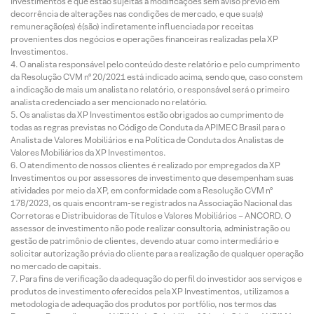
Investimentos e que estão sujeitas a modificações sem aviso prévio em
decorrência de alterações nas condições de mercado, e que sua(s)
remuneração(es) é(são) indiretamente influenciada por receitas
provenientes dos negócios e operações financeiras realizadas pela XP
Investimentos.
O analista responsável pelo conteúdo deste relatório e pelo cumprimento
da Resolução CVM nº 20/2021 está indicado acima, sendo que, caso constem
a indicação de mais um analista no relatório, o responsável será o primeiro
analista credenciado a ser mencionado no relatório.
Os analistas da XP Investimentos estão obrigados ao cumprimento de
todas as regras previstas no Código de Conduta da APIMEC Brasil para o
Analista de Valores Mobiliários e na Política de Conduta dos Analistas de
Valores Mobiliários da XP Investimentos.
O atendimento de nossos clientes é realizado por empregados da XP
Investimentos ou por assessores de investimento que desempenham suas
atividades por meio da XP, em conformidade com a Resolução CVM nº
178/2023, os quais encontram-se registrados na Associação Nacional das
Corretoras e Distribuidoras de Títulos e Valores Mobiliários – ANCORD. O
assessor de investimento não pode realizar consultoria, administração ou
gestão de patrimônio de clientes, devendo atuar como intermediário e
solicitar autorização prévia do cliente para a realização de qualquer operação
no mercado de capitais.
Para fins de verificação da adequação do perfil do investidor aos serviços e
produtos de investimento oferecidos pela XP Investimentos, utilizamos a
metodologia de adequação dos produtos por portfólio, nos termos das