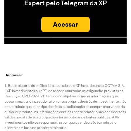
Expert pelo Telegram da XP
Acessar
Disclaimer:
Este relatório de análise foi elaborado pela XP Investimentos CCTVM S.A.
(“XP Investimentos ou XP”) de acordo com todas as exigências previstas na
Resolução CVM 20/2021, tem como objetivo fornecer informações que
possam auxiliar o investidor a tomar sua própria decisão de investimento, não
constituindo qualquer tipo de oferta ou solicitação de compra e/ou venda de
qualquer produto. As informações contidas neste relatório são consideradas
válidas na data de sua divulgação e foram obtidas de fontes públicas. A XP
Investimentos não se responsabiliza por qualquer decisão tomada pelo
cliente com base no presente relatório.