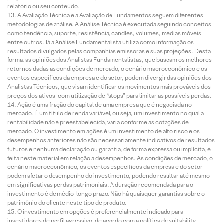
relatório ou seu conteúdo.
A Avaliação Técnica e a Avaliação de Fundamentos seguem diferentes
metodologias de análise. A Análise Técnica é executada seguindo conceitos
como tendência, suporte, resistência, candles, volumes, médias móveis
entre outros. Já a Análise Fundamentalista utiliza como informação os
resultados divulgados pelas companhias emissoras e suas projeções. Desta
forma, as opiniões dos Analistas Fundamentalistas, que buscam os melhores
retornos dadas as condições de mercado, o cenário macroeconômico e os
eventos específicos da empresa e do setor, podem divergir das opiniões dos
Analistas Técnicos, que visam identificar os movimentos mais prováveis dos
preços dos ativos, com utilização de “stops” para limitar as possíveis perdas.
Ação é uma fração do capital de uma empresa que é negociada no
mercado. É um título de renda variável, ou seja, um investimento no qual a
rentabilidade não é preestabelecida, varia conforme as cotações de
mercado. O investimento em ações é um investimento de alto risco e os
desempenhos anteriores não são necessariamente indicativos de resultados
futuros e nenhuma declaração ou garantia, de forma expressa ou implícita, é
feita neste material em relação a desempenhos. As condições de mercado, o
cenário macroeconômico, os eventos específicos da empresa e do setor
podem afetar o desempenho do investimento, podendo resultar até mesmo
em significativas perdas patrimoniais. A duração recomendada para o
investimento é de médio-longo prazo. Não há quaisquer garantias sobre o
patrimônio do cliente neste tipo de produto.
O investimento em opções é preferencialmente indicado para
investidores de perfil agressivo, de acordo com a política de suitability