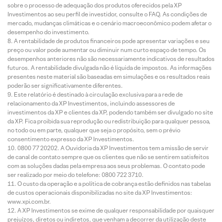
sobre o processo de adequação dos produtos oferecidos pela XP
Investimentos ao seu perfil de investidor, consulte o FAQ. As condições de
mercado, mudanças climáticas e o cenário macroeconômico podem afetar o
desempenho do investimento.
A rentabilidade de produtos financeiros pode apresentar variações e seu
preço ou valor pode aumentar ou diminuir num curto espaço de tempo. Os
desempenhos anteriores não são necessariamente indicativos de resultados
futuros. A rentabilidade divulgada não é líquida de impostos. As informações
presentes neste material são baseadas em simulações e os resultados reais
poderão ser significativamente diferentes.
Este relatório é destinado à circulação exclusiva para a rede de
relacionamento da XP Investimentos, incluindo assessores de
investimentos da XP e clientes da XP, podendo também ser divulgado no site
da XP. Fica proibida sua reprodução ou redistribuição para qualquer pessoa,
no todo ou em parte, qualquer que seja o propósito, sem o prévio
consentimento expresso da XP Investimentos.
0800 77 20202. A Ouvidoria da XP Investimentos tem a missão de servir
de canal de contato sempre que os clientes que não se sentirem satisfeitos
com as soluções dadas pela empresa aos seus problemas. O contato pode
ser realizado por meio do telefone: 0800 722 3710.
O custo da operação e a política de cobrança estão definidos nas tabelas
de custos operacionais disponibilizadas no site da XP Investimentos:
www.xpi.com.br.
A XP Investimentos se exime de qualquer responsabilidade por quaisquer
prejuízos, diretos ou indiretos, que venham a decorrer da utilização deste