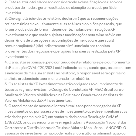
Este relatório foi elaborado considerando a classificação de risco dos
produtos de modo a gerar resultados de alocação para cada perfil de
investidor.
O(s) signatário(s) deste relatório declara(m) que as recomendações
refletem única e exclusivamente suas análises e opiniões pessoais, que
foram produzidas de forma independente, inclusive em relação à XP
Investimentos e que estão sujeitas a modificações sem aviso prévio em
decorrência de alterações nas condições de mercado, e que sua(s)
remuneração(es) é(são) indiretamente influenciada por receitas
provenientes dos negócios e operações financeiras realizadas pela XP
Investimentos.
O analista responsável pelo conteúdo deste relatório e pelo cumprimento
da Resolução CVM nº 20/2021 está indicado acima, sendo que, caso constem
a indicação de mais um analista no relatório, o responsável será o primeiro
analista credenciado a ser mencionado no relatório.
Os analistas da XP Investimentos estão obrigados ao cumprimento de
todas as regras previstas no Código de Conduta da APIMEC Brasil para o
Analista de Valores Mobiliários e na Política de Conduta dos Analistas de
Valores Mobiliários da XP Investimentos.
O atendimento de nossos clientes é realizado por empregados da XP
Investimentos ou por assessores de investimento que desempenham suas
atividades por meio da XP, em conformidade com a Resolução CVM nº
178/2023, os quais encontram-se registrados na Associação Nacional das
Corretoras e Distribuidoras de Títulos e Valores Mobiliários – ANCORD. O
assessor de investimento não pode realizar consultoria, administração ou