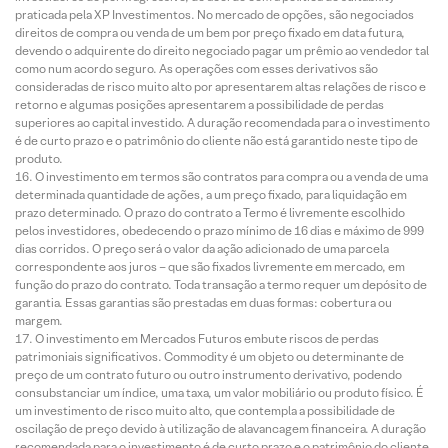
praticada pela XP Investimentos. No mercado de opções, são negociados
direitos de compra ou venda de um bem por preço fixado em data futura,
devendo o adquirente do direito negociado pagar um prêmio ao vendedor tal
como num acordo seguro. As operações com esses derivativos são
consideradas de risco muito alto por apresentarem altas relações de risco e
retorno e algumas posições apresentarem a possibilidade de perdas
superiores ao capital investido. A duração recomendada para o investimento
é de curto prazo e o patrimônio do cliente não está garantido neste tipo de
produto.
O investimento em termos são contratos para compra ou a venda de uma
determinada quantidade de ações, a um preço fixado, para liquidação em
prazo determinado. O prazo do contrato a Termo é livremente escolhido
pelos investidores, obedecendo o prazo mínimo de 16 dias e máximo de 999
dias corridos. O preço será o valor da ação adicionado de uma parcela
correspondente aos juros – que são fixados livremente em mercado, em
função do prazo do contrato. Toda transação a termo requer um depósito de
garantia. Essas garantias são prestadas em duas formas: cobertura ou
margem.
O investimento em Mercados Futuros embute riscos de perdas
patrimoniais significativos. Commodity é um objeto ou determinante de
preço de um contrato futuro ou outro instrumento derivativo, podendo
consubstanciar um índice, uma taxa, um valor mobiliário ou produto físico. É
um investimento de risco muito alto, que contempla a possibilidade de
oscilação de preço devido à utilização de alavancagem financeira. A duração
recomendada para o investimento é de curto prazo e o patrimônio do cliente