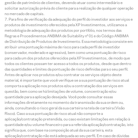
gestão de patrimônio de clientes, devendo atuar como intermediário e
solicitar autorização prévia do cliente para a realização de qualquer operação
no mercado de capitais.
Para fins de verificação da adequação do perfil do investidor aos serviços e
produtos de investimento oferecidos pela XP Investimentos, utilizamos a
metodologia de adequação dos produtos por portfólio, nos termos das
Regras e Procedimentos ANBIMA de Suitability nº 01 e do Código ANBIMA
de Distribuição de Produtos de Investimento. Essa metodologia consiste em
atribuir uma pontuação máxima de risco para cada perfil de investidor
(conservador, moderado e agressivo), bem como uma pontuação de risco
para cada um dos produtos oferecidos pela XP Investimentos, de modo que
todos os clientes possam ter acesso a todos os produtos, desde que dentro
das quantidades e limites da pontuação de risco definidas para o seu perfil.
Antes de aplicar nos produtos e/ou contratar os serviços objeto deste
material, é importante que você verifique se a sua pontuação de risco atual
comporta a aplicação nos produtos e/ou a contratação dos serviços em
questão, bem como se há limitações de volume, concentração e/ou
quantidade para a aplicação desejada. Você pode consultar essas
informações diretamente no momento da transmissão da sua ordem ou,
ainda, consultando o risco geral da sua carteira na tela de carteira (Visão
Risco). Caso a sua pontuação de risco atual não comporte a
aplicação/contratação pretendida, ou caso existam limitações em relação à
quantidade e/ou volume financeiro para a referida aplicação/contratação, isto
significa que, com base na composição atual da sua carteira, esta
aplicação/contratação não está adequada ao seu perfil. Em caso de dúvidas