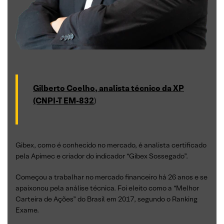
Gilberto Coelho, analista técnico da XP
(CNPI-T EM-832
)
Gibex, como é conhecido no mercado, é analista certificado
pela Apimec e criador do indicador “Gibex Sossegado”.
Começou a trabalhar no mercado financeiro há 26 anos e se
apaixonou pela análise técnica. Foi eleito como a “Melhor
Carteira de Ações” do Brasil em 2017, segundo o Ranking
Exame.