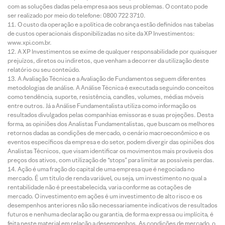
com as soluções dadas pela empresa aos seus problemas. O contato pode
ser realizado por meio do telefone: 0800 722 3710.
O custo da operação e a política de cobrança estão definidos nas tabelas
de custos operacionais disponibilizadas no site da XP Investimentos:
www.xpi.com.br.
A XP Investimentos se exime de qualquer responsabilidade por quaisquer
prejuízos, diretos ou indiretos, que venham a decorrer da utilização deste
relatório ou seu conteúdo.
A Avaliação Técnica e a Avaliação de Fundamentos seguem diferentes
metodologias de análise. A Análise Técnica é executada seguindo conceitos
como tendência, suporte, resistência, candles, volumes, médias móveis
entre outros. Já a Análise Fundamentalista utiliza como informação os
resultados divulgados pelas companhias emissoras e suas projeções. Desta
forma, as opiniões dos Analistas Fundamentalistas, que buscam os melhores
retornos dadas as condições de mercado, o cenário macroeconômico e os
eventos específicos da empresa e do setor, podem divergir das opiniões dos
Analistas Técnicos, que visam identificar os movimentos mais prováveis dos
preços dos ativos, com utilização de “stops” para limitar as possíveis perdas.
Ação é uma fração do capital de uma empresa que é negociada no
mercado. É um título de renda variável, ou seja, um investimento no qual a
rentabilidade não é preestabelecida, varia conforme as cotações de
mercado. O investimento em ações é um investimento de alto risco e os
desempenhos anteriores não são necessariamente indicativos de resultados
futuros e nenhuma declaração ou garantia, de forma expressa ou implícita, é
feita neste material em relação a desempenhos. As condições de mercado, o