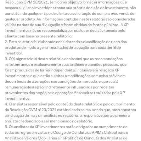
Resolução CVM 20/2021, tem como objetivo fornecer informações que
possam auxiliar o investidor a tomar sua própria decisão de investimento, não
constituindo qualquer tipo de oferta ou solicitação de compra e/ou venda de
qualquer produto. As informações contidas neste relatório são consideradas
válidas na data de sua divulgação e foram obtidas de fontes públicas. A XP
Investimentos não se responsabiliza por qualquer decisão tomada pelo
cliente com base no presente relatório.
Este relatório foi elaborado considerando a classificação de risco dos
produtos de modo a gerar resultados de alocação para cada perfil de
investidor.
O(s) signatário(s) deste relatório declara(m) que as recomendações
refletem única e exclusivamente suas análises e opiniões pessoais, que
foram produzidas de forma independente, inclusive em relação à XP
Investimentos e que estão sujeitas a modificações sem aviso prévio em
decorrência de alterações nas condições de mercado, e que sua(s)
remuneração(es) é(são) indiretamente influenciada por receitas
provenientes dos negócios e operações financeiras realizadas pela XP
Investimentos.
O analista responsável pelo conteúdo deste relatório e pelo cumprimento
da Resolução CVM nº 20/2021 está indicado acima, sendo que, caso constem
a indicação de mais um analista no relatório, o responsável será o primeiro
analista credenciado a ser mencionado no relatório.
Os analistas da XP Investimentos estão obrigados ao cumprimento de
todas as regras previstas no Código de Conduta da APIMEC Brasil para o
Analista de Valores Mobiliários e na Política de Conduta dos Analistas de