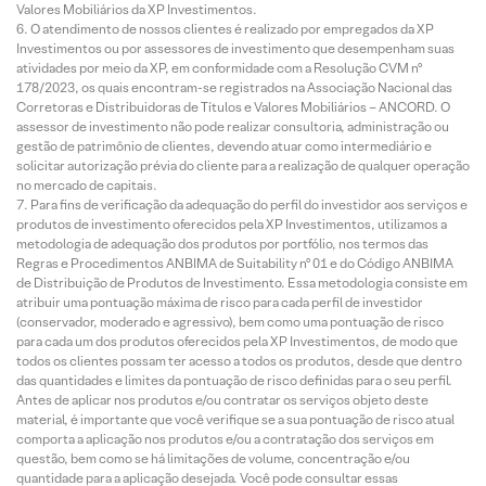
Valores Mobiliários da XP Investimentos.
O atendimento de nossos clientes é realizado por empregados da XP
Investimentos ou por assessores de investimento que desempenham suas
atividades por meio da XP, em conformidade com a Resolução CVM nº
178/2023, os quais encontram-se registrados na Associação Nacional das
Corretoras e Distribuidoras de Títulos e Valores Mobiliários – ANCORD. O
assessor de investimento não pode realizar consultoria, administração ou
gestão de patrimônio de clientes, devendo atuar como intermediário e
solicitar autorização prévia do cliente para a realização de qualquer operação
no mercado de capitais.
Para fins de verificação da adequação do perfil do investidor aos serviços e
produtos de investimento oferecidos pela XP Investimentos, utilizamos a
metodologia de adequação dos produtos por portfólio, nos termos das
Regras e Procedimentos ANBIMA de Suitability nº 01 e do Código ANBIMA
de Distribuição de Produtos de Investimento. Essa metodologia consiste em
atribuir uma pontuação máxima de risco para cada perfil de investidor
(conservador, moderado e agressivo), bem como uma pontuação de risco
para cada um dos produtos oferecidos pela XP Investimentos, de modo que
todos os clientes possam ter acesso a todos os produtos, desde que dentro
das quantidades e limites da pontuação de risco definidas para o seu perfil.
Antes de aplicar nos produtos e/ou contratar os serviços objeto deste
material, é importante que você verifique se a sua pontuação de risco atual
comporta a aplicação nos produtos e/ou a contratação dos serviços em
questão, bem como se há limitações de volume, concentração e/ou
quantidade para a aplicação desejada. Você pode consultar essas