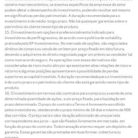
cenário macroeconômico, os eventos específicos da empresa e do setor
podem afetar o desempenho do investimento, podendo resultar até mesmo
em significativas perdas patrimoniais. A duração recomendada para o
investimento é de médio-longo prazo. Não há quaisquer garantias sobre o
patrimônio do cliente neste tipo de produto.
O investimento em opções é preferencialmente indicado para
investidores de perfil agressivo, de acordo com a política de suitability
praticada pela XP Investimentos. No mercado de opções, são negociados
direitos de compra ou venda de um bem por preço fixado em data futura,
devendo o adquirente do direito negociado pagar um prêmio ao vendedor tal
como num acordo seguro. As operações com esses derivativos são
consideradas de risco muito alto por apresentarem altas relações de risco e
retorno e algumas posições apresentarem a possibilidade de perdas
superiores ao capital investido. A duração recomendada para o investimento
é de curto prazo e o patrimônio do cliente não está garantido neste tipo de
produto.
O investimento em termos são contratos para compra ou a venda de uma
determinada quantidade de ações, a um preço fixado, para liquidação em
prazo determinado. O prazo do contrato a Termo é livremente escolhido
pelos investidores, obedecendo o prazo mínimo de 16 dias e máximo de 999
dias corridos. O preço será o valor da ação adicionado de uma parcela
correspondente aos juros – que são fixados livremente em mercado, em
função do prazo do contrato. Toda transação a termo requer um depósito de
garantia. Essas garantias são prestadas em duas formas: cobertura ou
margem.