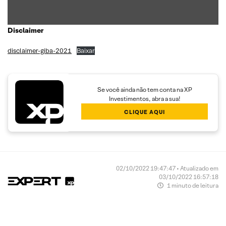
Disclaimer
disclaimer-giba-2021
Baixar
Se você ainda não tem conta na XP
Investimentos, abra a sua!
CLIQUE AQUI
02/10/2022 19:47:47 • Atualizado em
03/10/2022 16:57:18
1 minuto de leitura