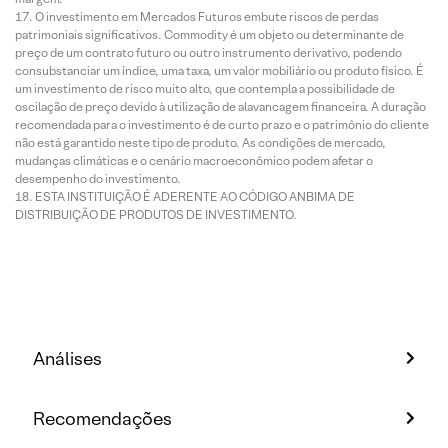
O investimento em Mercados Futuros embute riscos de perdas
patrimoniais significativos. Commodity é um objeto ou determinante de
preço de um contrato futuro ou outro instrumento derivativo, podendo
consubstanciar um índice, uma taxa, um valor mobiliário ou produto físico. É
um investimento de risco muito alto, que contempla a possibilidade de
oscilação de preço devido à utilização de alavancagem financeira. A duração
recomendada para o investimento é de curto prazo e o patrimônio do cliente
não está garantido neste tipo de produto. As condições de mercado,
mudanças climáticas e o cenário macroeconômico podem afetar o
desempenho do investimento.
ESTA INSTITUIÇÃO É ADERENTE AO CÓDIGO ANBIMA DE
DISTRIBUIÇÃO DE PRODUTOS DE INVESTIMENTO.
Análises
Recomendações