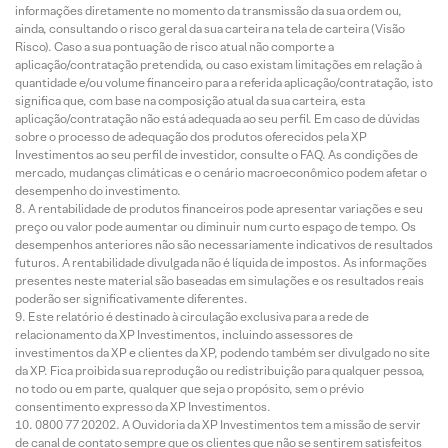
informações diretamente no momento da transmissão da sua ordem ou,
ainda, consultando o risco geral da sua carteira na tela de carteira (Visão
Risco). Caso a sua pontuação de risco atual não comporte a
aplicação/contratação pretendida, ou caso existam limitações em relação à
quantidade e/ou volume financeiro para a referida aplicação/contratação, isto
significa que, com base na composição atual da sua carteira, esta
aplicação/contratação não está adequada ao seu perfil. Em caso de dúvidas
sobre o processo de adequação dos produtos oferecidos pela XP
Investimentos ao seu perfil de investidor, consulte o FAQ. As condições de
mercado, mudanças climáticas e o cenário macroeconômico podem afetar o
desempenho do investimento.
A rentabilidade de produtos financeiros pode apresentar variações e seu
preço ou valor pode aumentar ou diminuir num curto espaço de tempo. Os
desempenhos anteriores não são necessariamente indicativos de resultados
futuros. A rentabilidade divulgada não é líquida de impostos. As informações
presentes neste material são baseadas em simulações e os resultados reais
poderão ser significativamente diferentes.
Este relatório é destinado à circulação exclusiva para a rede de
relacionamento da XP Investimentos, incluindo assessores de
investimentos da XP e clientes da XP, podendo também ser divulgado no site
da XP. Fica proibida sua reprodução ou redistribuição para qualquer pessoa,
no todo ou em parte, qualquer que seja o propósito, sem o prévio
consentimento expresso da XP Investimentos.
0800 77 20202. A Ouvidoria da XP Investimentos tem a missão de servir
de canal de contato sempre que os clientes que não se sentirem satisfeitos