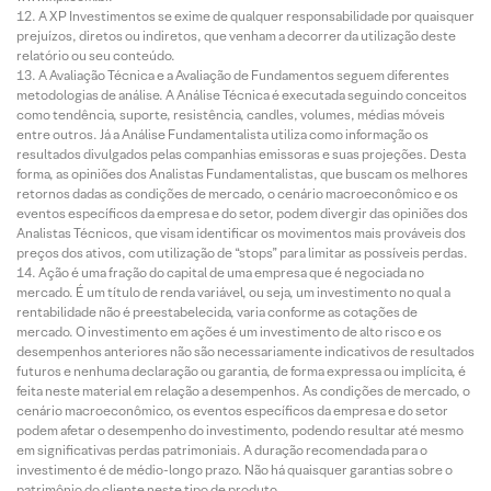
A XP Investimentos se exime de qualquer responsabilidade por quaisquer
prejuízos, diretos ou indiretos, que venham a decorrer da utilização deste
relatório ou seu conteúdo.
A Avaliação Técnica e a Avaliação de Fundamentos seguem diferentes
metodologias de análise. A Análise Técnica é executada seguindo conceitos
como tendência, suporte, resistência, candles, volumes, médias móveis
entre outros. Já a Análise Fundamentalista utiliza como informação os
resultados divulgados pelas companhias emissoras e suas projeções. Desta
forma, as opiniões dos Analistas Fundamentalistas, que buscam os melhores
retornos dadas as condições de mercado, o cenário macroeconômico e os
eventos específicos da empresa e do setor, podem divergir das opiniões dos
Analistas Técnicos, que visam identificar os movimentos mais prováveis dos
preços dos ativos, com utilização de “stops” para limitar as possíveis perdas.
Ação é uma fração do capital de uma empresa que é negociada no
mercado. É um título de renda variável, ou seja, um investimento no qual a
rentabilidade não é preestabelecida, varia conforme as cotações de
mercado. O investimento em ações é um investimento de alto risco e os
desempenhos anteriores não são necessariamente indicativos de resultados
futuros e nenhuma declaração ou garantia, de forma expressa ou implícita, é
feita neste material em relação a desempenhos. As condições de mercado, o
cenário macroeconômico, os eventos específicos da empresa e do setor
podem afetar o desempenho do investimento, podendo resultar até mesmo
em significativas perdas patrimoniais. A duração recomendada para o
investimento é de médio-longo prazo. Não há quaisquer garantias sobre o
patrimônio do cliente neste tipo de produto.