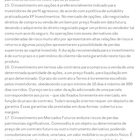
O investimento em opções é preferencialmente indicado para
investidores de perfil agressivo, de acordo com a política de suitability
praticada pela XP Investimentos. No mercado de opções, são negociados
direitos de compra ou venda de um bem por preço fixado em data futura,
devendo o adquirente do direito negociado pagar um prêmio ao vendedor tal
como num acordo seguro. As operações com esses derivativos são
consideradas de risco muito alto por apresentarem altas relações de risco e
retorno e algumas posições apresentarem a possibilidade de perdas
superiores ao capital investido. A duração recomendada para o investimento
é de curto prazo e o patrimônio do cliente não está garantido neste tipo de
produto.
O investimento em termos são contratos para compra ou a venda de uma
determinada quantidade de ações, a um preço fixado, para liquidação em
prazo determinado. O prazo do contrato a Termo é livremente escolhido
pelos investidores, obedecendo o prazo mínimo de 16 dias e máximo de 999
dias corridos. O preço será o valor da ação adicionado de uma parcela
correspondente aos juros – que são fixados livremente em mercado, em
função do prazo do contrato. Toda transação a termo requer um depósito de
garantia. Essas garantias são prestadas em duas formas: cobertura ou
margem.
O investimento em Mercados Futuros embute riscos de perdas
patrimoniais significativos. Commodity é um objeto ou determinante de
preço de um contrato futuro ou outro instrumento derivativo, podendo
consubstanciar um índice, uma taxa, um valor mobiliário ou produto físico. É