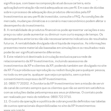
significa que, com base na composição atual da sua carteira, esta
aplicação/contratação não está adequada ao seu perfil. Em caso de dúvidas
sobre o processo de adequação dos produtos oferecidos pela XP
Investimentos ao seu perfil de investidor, consulte o FAQ. As condições de
mercado, mudanças climáticas e o cenário macroeconômico podem afetar o
desempenho do investimento.
A rentabilidade de produtos financeiros pode apresentar variações e seu
preço ou valor pode aumentar ou diminuir num curto espaço de tempo. Os
desempenhos anteriores não são necessariamente indicativos de resultados
futuros. A rentabilidade divulgada não é líquida de impostos. As informações
presentes neste material são baseadas em simulações e os resultados reais
poderão ser significativamente diferentes.
Este relatório é destinado à circulação exclusiva para a rede de
relacionamento da XP Investimentos, incluindo assessores de
investimentos da XP e clientes da XP, podendo também ser divulgado no site
da XP. Fica proibida sua reprodução ou redistribuição para qualquer pessoa,
no todo ou em parte, qualquer que seja o propósito, sem o prévio
consentimento expresso da XP Investimentos.
0800 77 20202. A Ouvidoria da XP Investimentos tem a missão de servir
de canal de contato sempre que os clientes que não se sentirem satisfeitos
com as soluções dadas pela empresa aos seus problemas. O contato pode
ser realizado por meio do telefone: 0800 722 3710.
O custo da operação e a política de cobrança estão definidos nas tabelas
de custos operacionais disponibilizadas no site da XP Investimentos:
www.xpi.com.br.