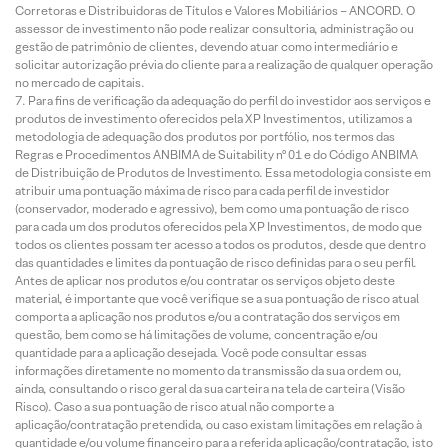
Corretoras e Distribuidoras de Títulos e Valores Mobiliários – ANCORD. O
assessor de investimento não pode realizar consultoria, administração ou
gestão de patrimônio de clientes, devendo atuar como intermediário e
solicitar autorização prévia do cliente para a realização de qualquer operação
no mercado de capitais.
Para fins de verificação da adequação do perfil do investidor aos serviços e
produtos de investimento oferecidos pela XP Investimentos, utilizamos a
metodologia de adequação dos produtos por portfólio, nos termos das
Regras e Procedimentos ANBIMA de Suitability nº 01 e do Código ANBIMA
de Distribuição de Produtos de Investimento. Essa metodologia consiste em
atribuir uma pontuação máxima de risco para cada perfil de investidor
(conservador, moderado e agressivo), bem como uma pontuação de risco
para cada um dos produtos oferecidos pela XP Investimentos, de modo que
todos os clientes possam ter acesso a todos os produtos, desde que dentro
das quantidades e limites da pontuação de risco definidas para o seu perfil.
Antes de aplicar nos produtos e/ou contratar os serviços objeto deste
material, é importante que você verifique se a sua pontuação de risco atual
comporta a aplicação nos produtos e/ou a contratação dos serviços em
questão, bem como se há limitações de volume, concentração e/ou
quantidade para a aplicação desejada. Você pode consultar essas
informações diretamente no momento da transmissão da sua ordem ou,
ainda, consultando o risco geral da sua carteira na tela de carteira (Visão
Risco). Caso a sua pontuação de risco atual não comporte a
aplicação/contratação pretendida, ou caso existam limitações em relação à
quantidade e/ou volume financeiro para a referida aplicação/contratação, isto