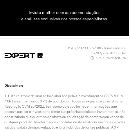
Invista melhor com as recomendações
e análises exclusivas dos nossos especialistas.
01/07/2023 15:52:08 • Atualizado em
07/07/2023 07:38:42
1 minuto de leitura
Disclaimer:
Este relatório de análise foi elaborado pela XP Investimentos CCTVM S.A.
(“XP Investimentos ou XP”) de acordo com todas as exigências previstas na
Resolução CVM 20/2021, tem como objetivo fornecer informações que
possam auxiliar o investidor a tomar sua própria decisão de investimento, não
constituindo qualquer tipo de oferta ou solicitação de compra e/ou venda de
qualquer produto. As informações contidas neste relatório são consideradas
válidas na data de sua divulgação e foram obtidas de fontes públicas. A XP