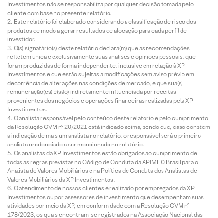
Investimentos não se responsabiliza por qualquer decisão tomada pelo
cliente com base no presente relatório.
Este relatório foi elaborado considerando a classificação de risco dos
produtos de modo a gerar resultados de alocação para cada perfil de
investidor.
O(s) signatário(s) deste relatório declara(m) que as recomendações
refletem única e exclusivamente suas análises e opiniões pessoais, que
foram produzidas de forma independente, inclusive em relação à XP
Investimentos e que estão sujeitas a modificações sem aviso prévio em
decorrência de alterações nas condições de mercado, e que sua(s)
remuneração(es) é(são) indiretamente influenciada por receitas
provenientes dos negócios e operações financeiras realizadas pela XP
Investimentos.
O analista responsável pelo conteúdo deste relatório e pelo cumprimento
da Resolução CVM nº 20/2021 está indicado acima, sendo que, caso constem
a indicação de mais um analista no relatório, o responsável será o primeiro
analista credenciado a ser mencionado no relatório.
Os analistas da XP Investimentos estão obrigados ao cumprimento de
todas as regras previstas no Código de Conduta da APIMEC Brasil para o
Analista de Valores Mobiliários e na Política de Conduta dos Analistas de
Valores Mobiliários da XP Investimentos.
O atendimento de nossos clientes é realizado por empregados da XP
Investimentos ou por assessores de investimento que desempenham suas
atividades por meio da XP, em conformidade com a Resolução CVM nº
178/2023, os quais encontram-se registrados na Associação Nacional das