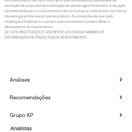
um investimento de risco muito alto, que contempla a possibilidade de
oscilação de preço devido à utilização de alavancagem financeira. A duração
recomendada para o investimento é de curto prazo e o patrimônio do cliente
não está garantido neste tipo de produto. As condições de mercado,
mudanças climáticas e o cenário macroeconômico podem afetar o
desempenho do investimento.
ESTA INSTITUIÇÃO É ADERENTE AO CÓDIGO ANBIMA DE
DISTRIBUIÇÃO DE PRODUTOS DE INVESTIMENTO.
Análises
Recomendações
Grupo XP
Analistas