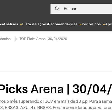
Buscar
os
Análises
Lista de ações
Recomendações
Periódicos
Apr
Técnica
TOP Picks Arena | 30/04/2020
Picks Arena | 30/04
 o mês superando o IBOV em mais de 10 p.p. Para a sema
3, B3SA3, AZUL4 e BBSE3. Foram considerados os valores