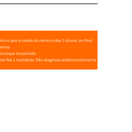
o é que a média do retorno dos 5 ativos, ao final
extas.
Ibovespa no período.
s fiel a realidade. São elegíveis preferencialmente