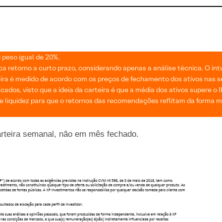
 peso igual de 20%.
retorno a curto prazo, considerando apenas a análise técnica. O intuit
ira é medido de acordo com os preços de fechamento dos ativos nas s
icados, visto que a ideia da carteira é que a média dos ativos supere o 
 liquidez para que o retornos das recomendações reflitam da forma mai
arteira semanal, não em mês fechado.