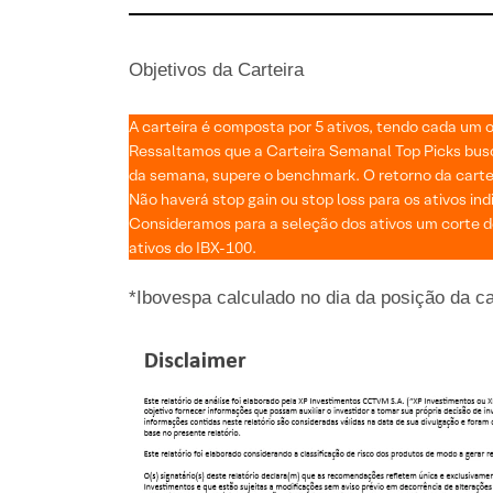
Objetivos da Carteira
A carteira é composta por 5 ativos, tendo cada um o
Ressaltamos que a Carteira Semanal Top Picks busca 
da semana, supere o benchmark. O retorno da carte
Não haverá stop gain ou stop loss para os ativos ind
Consideramos para a seleção dos ativos um corte de
ativos do IBX-100.
*Ibovespa calculado no dia da posição da c