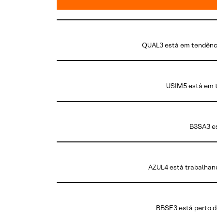
QUAL3 está em tendência
USIM5 está em t
B3SA3 es
AZUL4 está trabalhand
BBSE3 está perto de