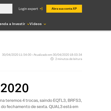
login expert
Abra sua conta XP
enda a Investir
Vídeos
30/04/2020 11:54:00 • Atualizado em 30/04/2020 18:03:34
2 minutos de leitura
/2020
na teremos 4 trocas, saindo EQTL3, BRFS3,
 do fechamento de sexta. QUAL3 está em