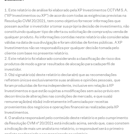
Este relatório de análise foi elaborado pela XP Investimentos CCTVM S.A.
(“XP Investimentos ou XP”) de acordo com todas as exigências previstas na
Resolução CVM 20/2021, tem como objetivo fornecer informações que
possam auxiliar o investidor a tomar sua própria decisão de investimento, não
constituindo qualquer tipo de oferta ou solicitação de compra e/ou venda de
qualquer produto. As informações contidas neste relatório são consideradas
válidas na data de sua divulgação e foram obtidas de fontes públicas. A XP
Investimentos não se responsabiliza por qualquer decisão tomada pelo
cliente com base no presente relatório.
Este relatório foi elaborado considerando a classificação de risco dos
produtos de modo a gerar resultados de alocação para cada perfil de
investidor.
O(s) signatário(s) deste relatório declara(m) que as recomendações
refletem única e exclusivamente suas análises e opiniões pessoais, que
foram produzidas de forma independente, inclusive em relação à XP
Investimentos e que estão sujeitas a modificações sem aviso prévio em
decorrência de alterações nas condições de mercado, e que sua(s)
remuneração(es) é(são) indiretamente influenciada por receitas
provenientes dos negócios e operações financeiras realizadas pela XP
Investimentos.
O analista responsável pelo conteúdo deste relatório e pelo cumprimento
da Resolução CVM nº 20/2021 está indicado acima, sendo que, caso constem
a indicação de mais um analista no relatório, o responsável será o primeiro
analista credenciado a ser mencionado no relatório.