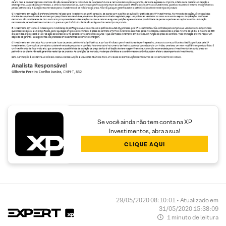
Se você ainda não tem conta na XP
Investimentos, abra a sua!
CLIQUE AQUI
29/05/2020 08:10:01 • Atualizado em
31/05/2020 15:38:09
1 minuto de leitura