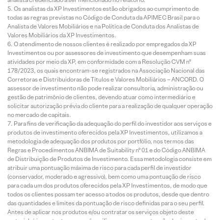
Os analistas da XP Investimentos estão obrigados ao cumprimento de
todas as regras previstas no Código de Conduta da APIMEC Brasil para o
Analista de Valores Mobiliários e na Política de Conduta dos Analistas de
Valores Mobiliários da XP Investimentos.
O atendimento de nossos clientes é realizado por empregados da XP
Investimentos ou por assessores de investimento que desempenham suas
atividades por meio da XP, em conformidade com a Resolução CVM nº
178/2023, os quais encontram-se registrados na Associação Nacional das
Corretoras e Distribuidoras de Títulos e Valores Mobiliários – ANCORD. O
assessor de investimento não pode realizar consultoria, administração ou
gestão de patrimônio de clientes, devendo atuar como intermediário e
solicitar autorização prévia do cliente para a realização de qualquer operação
no mercado de capitais.
Para fins de verificação da adequação do perfil do investidor aos serviços e
produtos de investimento oferecidos pela XP Investimentos, utilizamos a
metodologia de adequação dos produtos por portfólio, nos termos das
Regras e Procedimentos ANBIMA de Suitability nº 01 e do Código ANBIMA
de Distribuição de Produtos de Investimento. Essa metodologia consiste em
atribuir uma pontuação máxima de risco para cada perfil de investidor
(conservador, moderado e agressivo), bem como uma pontuação de risco
para cada um dos produtos oferecidos pela XP Investimentos, de modo que
todos os clientes possam ter acesso a todos os produtos, desde que dentro
das quantidades e limites da pontuação de risco definidas para o seu perfil.
Antes de aplicar nos produtos e/ou contratar os serviços objeto deste