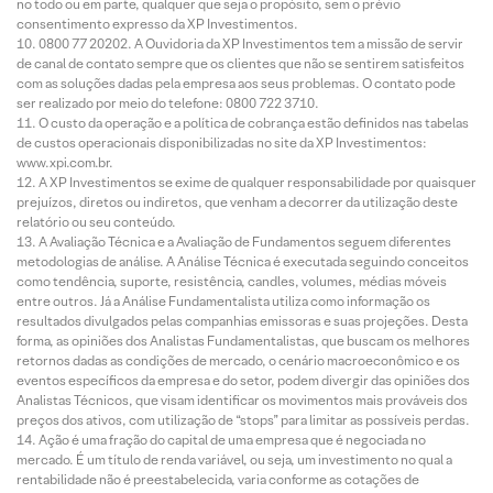
no todo ou em parte, qualquer que seja o propósito, sem o prévio
consentimento expresso da XP Investimentos.
0800 77 20202. A Ouvidoria da XP Investimentos tem a missão de servir
de canal de contato sempre que os clientes que não se sentirem satisfeitos
com as soluções dadas pela empresa aos seus problemas. O contato pode
ser realizado por meio do telefone: 0800 722 3710.
O custo da operação e a política de cobrança estão definidos nas tabelas
de custos operacionais disponibilizadas no site da XP Investimentos:
www.xpi.com.br.
A XP Investimentos se exime de qualquer responsabilidade por quaisquer
prejuízos, diretos ou indiretos, que venham a decorrer da utilização deste
relatório ou seu conteúdo.
A Avaliação Técnica e a Avaliação de Fundamentos seguem diferentes
metodologias de análise. A Análise Técnica é executada seguindo conceitos
como tendência, suporte, resistência, candles, volumes, médias móveis
entre outros. Já a Análise Fundamentalista utiliza como informação os
resultados divulgados pelas companhias emissoras e suas projeções. Desta
forma, as opiniões dos Analistas Fundamentalistas, que buscam os melhores
retornos dadas as condições de mercado, o cenário macroeconômico e os
eventos específicos da empresa e do setor, podem divergir das opiniões dos
Analistas Técnicos, que visam identificar os movimentos mais prováveis dos
preços dos ativos, com utilização de “stops” para limitar as possíveis perdas.
Ação é uma fração do capital de uma empresa que é negociada no
mercado. É um título de renda variável, ou seja, um investimento no qual a
rentabilidade não é preestabelecida, varia conforme as cotações de