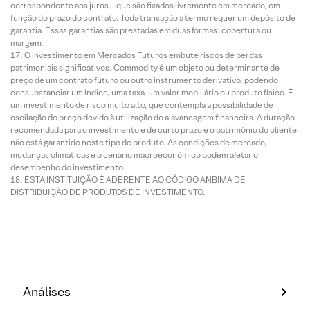
correspondente aos juros – que são fixados livremente em mercado, em
função do prazo do contrato. Toda transação a termo requer um depósito de
garantia. Essas garantias são prestadas em duas formas: cobertura ou
margem.
O investimento em Mercados Futuros embute riscos de perdas
patrimoniais significativos. Commodity é um objeto ou determinante de
preço de um contrato futuro ou outro instrumento derivativo, podendo
consubstanciar um índice, uma taxa, um valor mobiliário ou produto físico. É
um investimento de risco muito alto, que contempla a possibilidade de
oscilação de preço devido à utilização de alavancagem financeira. A duração
recomendada para o investimento é de curto prazo e o patrimônio do cliente
não está garantido neste tipo de produto. As condições de mercado,
mudanças climáticas e o cenário macroeconômico podem afetar o
desempenho do investimento.
ESTA INSTITUIÇÃO É ADERENTE AO CÓDIGO ANBIMA DE
DISTRIBUIÇÃO DE PRODUTOS DE INVESTIMENTO.
Análises