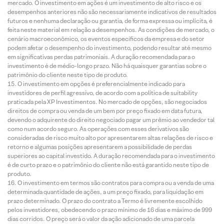
mercado. O investimento em ações é um investimento de alto risco e os
desempenhos anteriores não são necessariamente indicativos de resultados
futuros e nenhuma declaração ou garantia, de forma expressa ou implícita, é
feita neste material em relação a desempenhos. As condições de mercado, o
cenário macroeconômico, os eventos específicos da empresa e do setor
podem afetar o desempenho do investimento, podendo resultar até mesmo
em significativas perdas patrimoniais. A duração recomendada para o
investimento é de médio-longo prazo. Não há quaisquer garantias sobre o
patrimônio do cliente neste tipo de produto.
O investimento em opções é preferencialmente indicado para
investidores de perfil agressivo, de acordo com a política de suitability
praticada pela XP Investimentos. No mercado de opções, são negociados
direitos de compra ou venda de um bem por preço fixado em data futura,
devendo o adquirente do direito negociado pagar um prêmio ao vendedor tal
como num acordo seguro. As operações com esses derivativos são
consideradas de risco muito alto por apresentarem altas relações de risco e
retorno e algumas posições apresentarem a possibilidade de perdas
superiores ao capital investido. A duração recomendada para o investimento
é de curto prazo e o patrimônio do cliente não está garantido neste tipo de
produto.
O investimento em termos são contratos para compra ou a venda de uma
determinada quantidade de ações, a um preço fixado, para liquidação em
prazo determinado. O prazo do contrato a Termo é livremente escolhido
pelos investidores, obedecendo o prazo mínimo de 16 dias e máximo de 999
dias corridos. O preço será o valor da ação adicionado de uma parcela