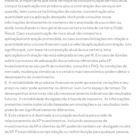
material, é importante que você verifique se a sua pontuação de risco atual
comporta a aplicação nos produtos e/ou a contratação dos serviços em
questão, bem como se há limitações de volume, concentração e/ou
quantidade para a aplicação desejada. Você pode consultar essas
informações diretamente no momento da transmissão da sua ordem ou,
ainda, consultando o risco geral da sua carteira na tela de carteira (Visão
Risco). Caso a sua pontuação de risco atual não comporte a
aplicação/contratação pretendida, ou caso existam limitações em relação à
quantidade e/ou volume financeiro para a referida aplicação/contratação, isto
significa que, com base na composição atual da sua carteira, esta
aplicação/contratação não está adequada ao seu perfil. Em caso de dúvidas
sobre o processo de adequação dos produtos oferecidos pela XP
Investimentos ao seu perfil de investidor, consulte o FAQ. As condições de
mercado, mudanças climáticas e o cenário macroeconômico podem afetar o
desempenho do investimento.
A rentabilidade de produtos financeiros pode apresentar variações e seu
preço ou valor pode aumentar ou diminuir num curto espaço de tempo. Os
desempenhos anteriores não são necessariamente indicativos de resultados
futuros. A rentabilidade divulgada não é líquida de impostos. As informações
presentes neste material são baseadas em simulações e os resultados reais
poderão ser significativamente diferentes.
Este relatório é destinado à circulação exclusiva para a rede de
relacionamento da XP Investimentos, incluindo assessores de
investimentos da XP e clientes da XP, podendo também ser divulgado no site
da XP. Fica proibida sua reprodução ou redistribuição para qualquer pessoa,