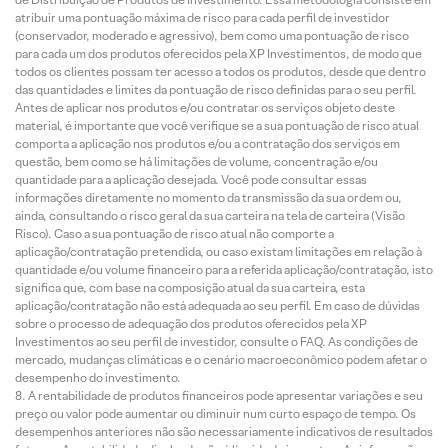
atribuir uma pontuação máxima de risco para cada perfil de investidor
(conservador, moderado e agressivo), bem como uma pontuação de risco
para cada um dos produtos oferecidos pela XP Investimentos, de modo que
todos os clientes possam ter acesso a todos os produtos, desde que dentro
das quantidades e limites da pontuação de risco definidas para o seu perfil.
Antes de aplicar nos produtos e/ou contratar os serviços objeto deste
material, é importante que você verifique se a sua pontuação de risco atual
comporta a aplicação nos produtos e/ou a contratação dos serviços em
questão, bem como se há limitações de volume, concentração e/ou
quantidade para a aplicação desejada. Você pode consultar essas
informações diretamente no momento da transmissão da sua ordem ou,
ainda, consultando o risco geral da sua carteira na tela de carteira (Visão
Risco). Caso a sua pontuação de risco atual não comporte a
aplicação/contratação pretendida, ou caso existam limitações em relação à
quantidade e/ou volume financeiro para a referida aplicação/contratação, isto
significa que, com base na composição atual da sua carteira, esta
aplicação/contratação não está adequada ao seu perfil. Em caso de dúvidas
sobre o processo de adequação dos produtos oferecidos pela XP
Investimentos ao seu perfil de investidor, consulte o FAQ. As condições de
mercado, mudanças climáticas e o cenário macroeconômico podem afetar o
desempenho do investimento.
A rentabilidade de produtos financeiros pode apresentar variações e seu
preço ou valor pode aumentar ou diminuir num curto espaço de tempo. Os
desempenhos anteriores não são necessariamente indicativos de resultados