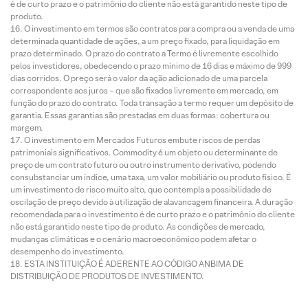
é de curto prazo e o patrimônio do cliente não está garantido neste tipo de
produto.
O investimento em termos são contratos para compra ou a venda de uma
determinada quantidade de ações, a um preço fixado, para liquidação em
prazo determinado. O prazo do contrato a Termo é livremente escolhido
pelos investidores, obedecendo o prazo mínimo de 16 dias e máximo de 999
dias corridos. O preço será o valor da ação adicionado de uma parcela
correspondente aos juros – que são fixados livremente em mercado, em
função do prazo do contrato. Toda transação a termo requer um depósito de
garantia. Essas garantias são prestadas em duas formas: cobertura ou
margem.
O investimento em Mercados Futuros embute riscos de perdas
patrimoniais significativos. Commodity é um objeto ou determinante de
preço de um contrato futuro ou outro instrumento derivativo, podendo
consubstanciar um índice, uma taxa, um valor mobiliário ou produto físico. É
um investimento de risco muito alto, que contempla a possibilidade de
oscilação de preço devido à utilização de alavancagem financeira. A duração
recomendada para o investimento é de curto prazo e o patrimônio do cliente
não está garantido neste tipo de produto. As condições de mercado,
mudanças climáticas e o cenário macroeconômico podem afetar o
desempenho do investimento.
ESTA INSTITUIÇÃO É ADERENTE AO CÓDIGO ANBIMA DE
DISTRIBUIÇÃO DE PRODUTOS DE INVESTIMENTO.