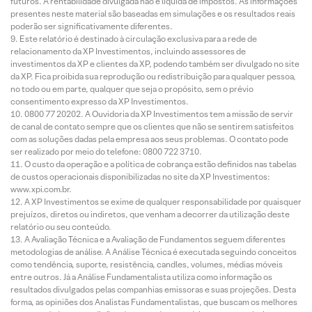
futuros. A rentabilidade divulgada não é líquida de impostos. As informações
presentes neste material são baseadas em simulações e os resultados reais
poderão ser significativamente diferentes.
Este relatório é destinado à circulação exclusiva para a rede de
relacionamento da XP Investimentos, incluindo assessores de
investimentos da XP e clientes da XP, podendo também ser divulgado no site
da XP. Fica proibida sua reprodução ou redistribuição para qualquer pessoa,
no todo ou em parte, qualquer que seja o propósito, sem o prévio
consentimento expresso da XP Investimentos.
0800 77 20202. A Ouvidoria da XP Investimentos tem a missão de servir
de canal de contato sempre que os clientes que não se sentirem satisfeitos
com as soluções dadas pela empresa aos seus problemas. O contato pode
ser realizado por meio do telefone: 0800 722 3710.
O custo da operação e a política de cobrança estão definidos nas tabelas
de custos operacionais disponibilizadas no site da XP Investimentos:
www.xpi.com.br.
A XP Investimentos se exime de qualquer responsabilidade por quaisquer
prejuízos, diretos ou indiretos, que venham a decorrer da utilização deste
relatório ou seu conteúdo.
A Avaliação Técnica e a Avaliação de Fundamentos seguem diferentes
metodologias de análise. A Análise Técnica é executada seguindo conceitos
como tendência, suporte, resistência, candles, volumes, médias móveis
entre outros. Já a Análise Fundamentalista utiliza como informação os
resultados divulgados pelas companhias emissoras e suas projeções. Desta
forma, as opiniões dos Analistas Fundamentalistas, que buscam os melhores