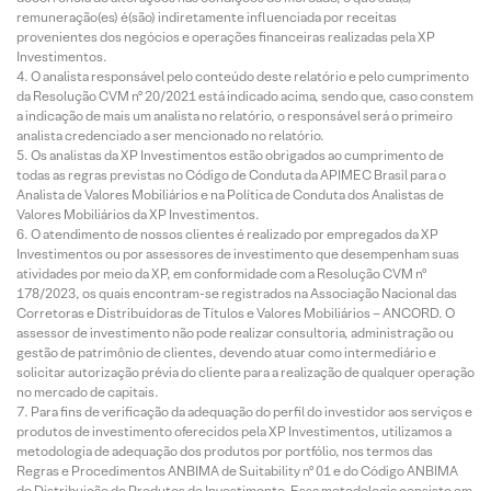
remuneração(es) é(são) indiretamente influenciada por receitas
provenientes dos negócios e operações financeiras realizadas pela XP
Investimentos.
O analista responsável pelo conteúdo deste relatório e pelo cumprimento
da Resolução CVM nº 20/2021 está indicado acima, sendo que, caso constem
a indicação de mais um analista no relatório, o responsável será o primeiro
analista credenciado a ser mencionado no relatório.
Os analistas da XP Investimentos estão obrigados ao cumprimento de
todas as regras previstas no Código de Conduta da APIMEC Brasil para o
Analista de Valores Mobiliários e na Política de Conduta dos Analistas de
Valores Mobiliários da XP Investimentos.
O atendimento de nossos clientes é realizado por empregados da XP
Investimentos ou por assessores de investimento que desempenham suas
atividades por meio da XP, em conformidade com a Resolução CVM nº
178/2023, os quais encontram-se registrados na Associação Nacional das
Corretoras e Distribuidoras de Títulos e Valores Mobiliários – ANCORD. O
assessor de investimento não pode realizar consultoria, administração ou
gestão de patrimônio de clientes, devendo atuar como intermediário e
solicitar autorização prévia do cliente para a realização de qualquer operação
no mercado de capitais.
Para fins de verificação da adequação do perfil do investidor aos serviços e
produtos de investimento oferecidos pela XP Investimentos, utilizamos a
metodologia de adequação dos produtos por portfólio, nos termos das
Regras e Procedimentos ANBIMA de Suitability nº 01 e do Código ANBIMA
de Distribuição de Produtos de Investimento. Essa metodologia consiste em