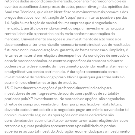
retornos dadas as condições de mercado, o cenário macroeconômico e os
eventos específicos da empresa e do setor, podem divergir das opiniões dos
Analistas Técnicos, que visam identificar os movimentos mais prováveis dos
preços dos ativos, com utilização de “stops” para limitar as possíveis perdas.
Ação é uma fração do capital de uma empresa que é negociada no
mercado. É um título de renda variável, ou seja, um investimento no qual a
rentabilidade não é preestabelecida, varia conforme as cotações de
mercado. O investimento em ações é um investimento de alto risco e os
desempenhos anteriores não são necessariamente indicativos de resultados
futuros e nenhuma declaração ou garantia, de forma expressa ou implícita, é
feita neste material em relação a desempenhos. As condições de mercado, o
cenário macroeconômico, os eventos específicos da empresa e do setor
podem afetar o desempenho do investimento, podendo resultar até mesmo
em significativas perdas patrimoniais. A duração recomendada para o
investimento é de médio-longo prazo. Não há quaisquer garantias sobre o
patrimônio do cliente neste tipo de produto.
O investimento em opções é preferencialmente indicado para
investidores de perfil agressivo, de acordo com a política de suitability
praticada pela XP Investimentos. No mercado de opções, são negociados
direitos de compra ou venda de um bem por preço fixado em data futura,
devendo o adquirente do direito negociado pagar um prêmio ao vendedor tal
como num acordo seguro. As operações com esses derivativos são
consideradas de risco muito alto por apresentarem altas relações de risco e
retorno e algumas posições apresentarem a possibilidade de perdas
superiores ao capital investido. A duração recomendada para o investimento