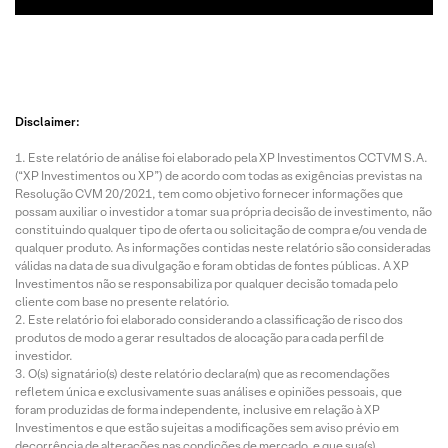
Disclaimer:
Este relatório de análise foi elaborado pela XP Investimentos CCTVM S.A.
(“XP Investimentos ou XP”) de acordo com todas as exigências previstas na
Resolução CVM 20/2021, tem como objetivo fornecer informações que
possam auxiliar o investidor a tomar sua própria decisão de investimento, não
constituindo qualquer tipo de oferta ou solicitação de compra e/ou venda de
qualquer produto. As informações contidas neste relatório são consideradas
válidas na data de sua divulgação e foram obtidas de fontes públicas. A XP
Investimentos não se responsabiliza por qualquer decisão tomada pelo
cliente com base no presente relatório.
Este relatório foi elaborado considerando a classificação de risco dos
produtos de modo a gerar resultados de alocação para cada perfil de
investidor.
O(s) signatário(s) deste relatório declara(m) que as recomendações
refletem única e exclusivamente suas análises e opiniões pessoais, que
foram produzidas de forma independente, inclusive em relação à XP
Investimentos e que estão sujeitas a modificações sem aviso prévio em
decorrência de alterações nas condições de mercado, e que sua(s)