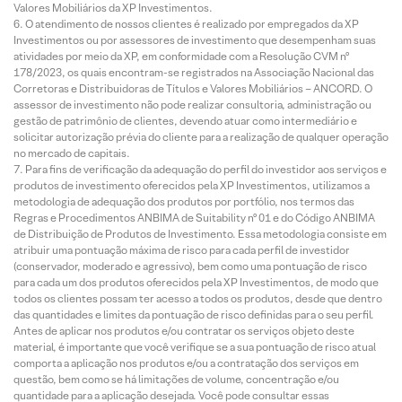
Valores Mobiliários da XP Investimentos.
O atendimento de nossos clientes é realizado por empregados da XP
Investimentos ou por assessores de investimento que desempenham suas
atividades por meio da XP, em conformidade com a Resolução CVM nº
178/2023, os quais encontram-se registrados na Associação Nacional das
Corretoras e Distribuidoras de Títulos e Valores Mobiliários – ANCORD. O
assessor de investimento não pode realizar consultoria, administração ou
gestão de patrimônio de clientes, devendo atuar como intermediário e
solicitar autorização prévia do cliente para a realização de qualquer operação
no mercado de capitais.
Para fins de verificação da adequação do perfil do investidor aos serviços e
produtos de investimento oferecidos pela XP Investimentos, utilizamos a
metodologia de adequação dos produtos por portfólio, nos termos das
Regras e Procedimentos ANBIMA de Suitability nº 01 e do Código ANBIMA
de Distribuição de Produtos de Investimento. Essa metodologia consiste em
atribuir uma pontuação máxima de risco para cada perfil de investidor
(conservador, moderado e agressivo), bem como uma pontuação de risco
para cada um dos produtos oferecidos pela XP Investimentos, de modo que
todos os clientes possam ter acesso a todos os produtos, desde que dentro
das quantidades e limites da pontuação de risco definidas para o seu perfil.
Antes de aplicar nos produtos e/ou contratar os serviços objeto deste
material, é importante que você verifique se a sua pontuação de risco atual
comporta a aplicação nos produtos e/ou a contratação dos serviços em
questão, bem como se há limitações de volume, concentração e/ou
quantidade para a aplicação desejada. Você pode consultar essas