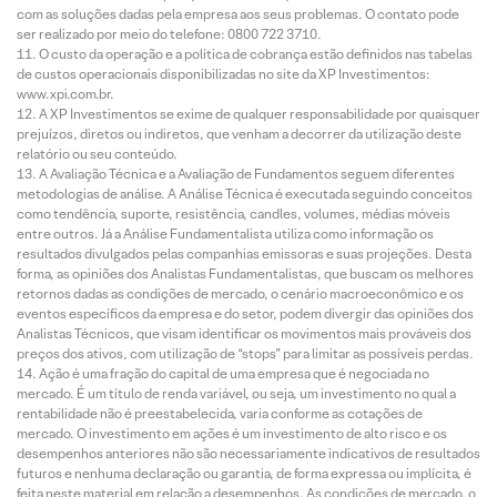
com as soluções dadas pela empresa aos seus problemas. O contato pode
ser realizado por meio do telefone: 0800 722 3710.
O custo da operação e a política de cobrança estão definidos nas tabelas
de custos operacionais disponibilizadas no site da XP Investimentos:
www.xpi.com.br.
A XP Investimentos se exime de qualquer responsabilidade por quaisquer
prejuízos, diretos ou indiretos, que venham a decorrer da utilização deste
relatório ou seu conteúdo.
A Avaliação Técnica e a Avaliação de Fundamentos seguem diferentes
metodologias de análise. A Análise Técnica é executada seguindo conceitos
como tendência, suporte, resistência, candles, volumes, médias móveis
entre outros. Já a Análise Fundamentalista utiliza como informação os
resultados divulgados pelas companhias emissoras e suas projeções. Desta
forma, as opiniões dos Analistas Fundamentalistas, que buscam os melhores
retornos dadas as condições de mercado, o cenário macroeconômico e os
eventos específicos da empresa e do setor, podem divergir das opiniões dos
Analistas Técnicos, que visam identificar os movimentos mais prováveis dos
preços dos ativos, com utilização de “stops” para limitar as possíveis perdas.
Ação é uma fração do capital de uma empresa que é negociada no
mercado. É um título de renda variável, ou seja, um investimento no qual a
rentabilidade não é preestabelecida, varia conforme as cotações de
mercado. O investimento em ações é um investimento de alto risco e os
desempenhos anteriores não são necessariamente indicativos de resultados
futuros e nenhuma declaração ou garantia, de forma expressa ou implícita, é
feita neste material em relação a desempenhos. As condições de mercado, o