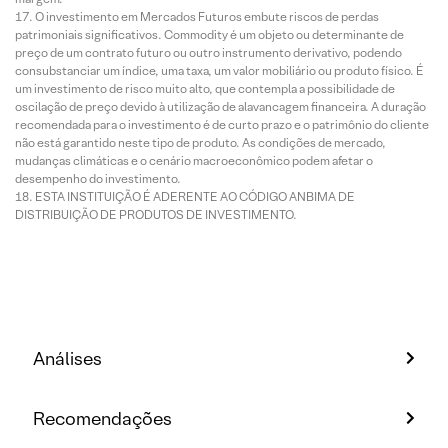
O investimento em Mercados Futuros embute riscos de perdas
patrimoniais significativos. Commodity é um objeto ou determinante de
preço de um contrato futuro ou outro instrumento derivativo, podendo
consubstanciar um índice, uma taxa, um valor mobiliário ou produto físico. É
um investimento de risco muito alto, que contempla a possibilidade de
oscilação de preço devido à utilização de alavancagem financeira. A duração
recomendada para o investimento é de curto prazo e o patrimônio do cliente
não está garantido neste tipo de produto. As condições de mercado,
mudanças climáticas e o cenário macroeconômico podem afetar o
desempenho do investimento.
ESTA INSTITUIÇÃO É ADERENTE AO CÓDIGO ANBIMA DE
DISTRIBUIÇÃO DE PRODUTOS DE INVESTIMENTO.
Análises
Recomendações