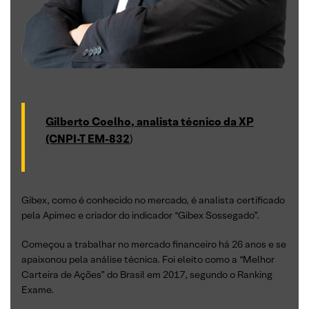
Gilberto Coelho, analista técnico da XP
(CNPI-T EM-832
)
Gibex, como é conhecido no mercado, é analista certificado
pela Apimec e criador do indicador “Gibex Sossegado”.
Começou a trabalhar no mercado financeiro há 26 anos e se
apaixonou pela análise técnica. Foi eleito como a “Melhor
Carteira de Ações” do Brasil em 2017, segundo o Ranking
Exame.