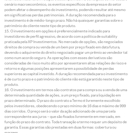
cenário macroeconômico, os eventos específicos da empresa e do setor
podem afetar o desempenho do investimento, podendo resultar até mesmo
em significativas perdas patrimoniais. A duração recomendada para o
investimento é de médio-longo prazo. Não há quaisquer garantias sobre o
patrimônio do cliente neste tipo de produto.
O investimento em opções é preferencialmente indicado para
investidores de perfil agressivo, de acordo com a política de suitability
praticada pela XP Investimentos. No mercado de opções, são negociados
direitos de compra ou venda de um bem por preço fixado em data futura,
devendo o adquirente do direito negociado pagar um prêmio ao vendedor tal
como num acordo seguro. As operações com esses derivativos são
consideradas de risco muito alto por apresentarem altas relações de risco e
retorno e algumas posições apresentarem a possibilidade de perdas
superiores ao capital investido. A duração recomendada para o investimento
é de curto prazo e o patrimônio do cliente não está garantido neste tipo de
produto.
O investimento em termos são contratos para compra ou a venda de uma
determinada quantidade de ações, a um preço fixado, para liquidação em
prazo determinado. O prazo do contrato a Termo é livremente escolhido
pelos investidores, obedecendo o prazo mínimo de 16 dias e máximo de 999
dias corridos. O preço será o valor da ação adicionado de uma parcela
correspondente aos juros – que são fixados livremente em mercado, em
função do prazo do contrato. Toda transação a termo requer um depósito de
garantia. Essas garantias são prestadas em duas formas: cobertura ou
margem.