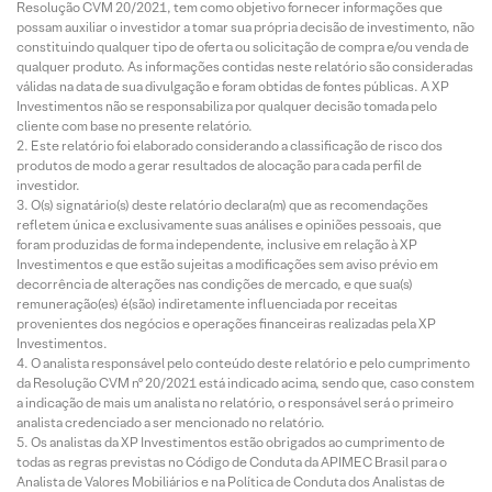
Resolução CVM 20/2021, tem como objetivo fornecer informações que
possam auxiliar o investidor a tomar sua própria decisão de investimento, não
constituindo qualquer tipo de oferta ou solicitação de compra e/ou venda de
qualquer produto. As informações contidas neste relatório são consideradas
válidas na data de sua divulgação e foram obtidas de fontes públicas. A XP
Investimentos não se responsabiliza por qualquer decisão tomada pelo
cliente com base no presente relatório.
Este relatório foi elaborado considerando a classificação de risco dos
produtos de modo a gerar resultados de alocação para cada perfil de
investidor.
O(s) signatário(s) deste relatório declara(m) que as recomendações
refletem única e exclusivamente suas análises e opiniões pessoais, que
foram produzidas de forma independente, inclusive em relação à XP
Investimentos e que estão sujeitas a modificações sem aviso prévio em
decorrência de alterações nas condições de mercado, e que sua(s)
remuneração(es) é(são) indiretamente influenciada por receitas
provenientes dos negócios e operações financeiras realizadas pela XP
Investimentos.
O analista responsável pelo conteúdo deste relatório e pelo cumprimento
da Resolução CVM nº 20/2021 está indicado acima, sendo que, caso constem
a indicação de mais um analista no relatório, o responsável será o primeiro
analista credenciado a ser mencionado no relatório.
Os analistas da XP Investimentos estão obrigados ao cumprimento de
todas as regras previstas no Código de Conduta da APIMEC Brasil para o
Analista de Valores Mobiliários e na Política de Conduta dos Analistas de