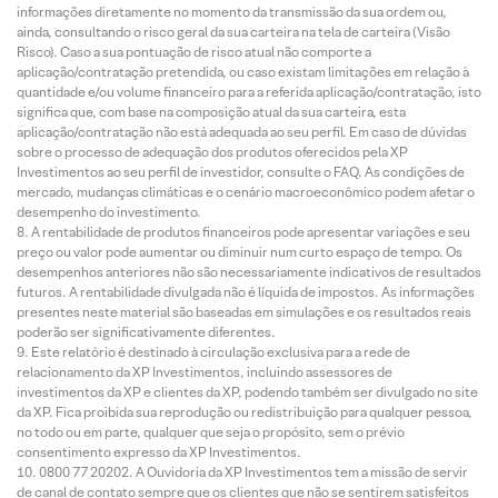
informações diretamente no momento da transmissão da sua ordem ou,
ainda, consultando o risco geral da sua carteira na tela de carteira (Visão
Risco). Caso a sua pontuação de risco atual não comporte a
aplicação/contratação pretendida, ou caso existam limitações em relação à
quantidade e/ou volume financeiro para a referida aplicação/contratação, isto
significa que, com base na composição atual da sua carteira, esta
aplicação/contratação não está adequada ao seu perfil. Em caso de dúvidas
sobre o processo de adequação dos produtos oferecidos pela XP
Investimentos ao seu perfil de investidor, consulte o FAQ. As condições de
mercado, mudanças climáticas e o cenário macroeconômico podem afetar o
desempenho do investimento.
A rentabilidade de produtos financeiros pode apresentar variações e seu
preço ou valor pode aumentar ou diminuir num curto espaço de tempo. Os
desempenhos anteriores não são necessariamente indicativos de resultados
futuros. A rentabilidade divulgada não é líquida de impostos. As informações
presentes neste material são baseadas em simulações e os resultados reais
poderão ser significativamente diferentes.
Este relatório é destinado à circulação exclusiva para a rede de
relacionamento da XP Investimentos, incluindo assessores de
investimentos da XP e clientes da XP, podendo também ser divulgado no site
da XP. Fica proibida sua reprodução ou redistribuição para qualquer pessoa,
no todo ou em parte, qualquer que seja o propósito, sem o prévio
consentimento expresso da XP Investimentos.
0800 77 20202. A Ouvidoria da XP Investimentos tem a missão de servir
de canal de contato sempre que os clientes que não se sentirem satisfeitos