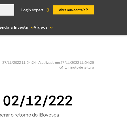
login expert
Abra sua conta XP
enda a Investir
Vídeos
27/11/2022 11:54:24 • Atualizado em 27/11/2022 11:54:26
1 minuto de leitura
a 02/12/222
perar o retorno do IBovespa