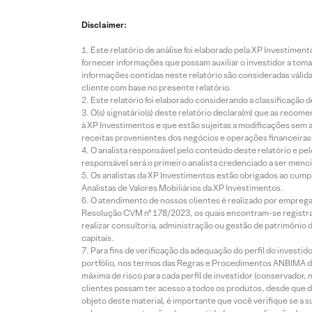
Disclaimer:
Este relatório de análise foi elaborado pela XP Investim
fornecer informações que possam auxiliar o investidor a toma
informações contidas neste relatório são consideradas válida
cliente com base no presente relatório.
Este relatório foi elaborado considerando a classificação d
O(s) signatário(s) deste relatório declara(m) que as reco
à XP Investimentos e que estão sujeitas a modificações sem 
receitas provenientes dos negócios e operações financeiras 
O analista responsável pelo conteúdo deste relatório e pe
responsável será o primeiro analista credenciado a ser menci
Os analistas da XP Investimentos estão obrigados ao cumpr
Analistas de Valores Mobiliários da XP Investimentos.
O atendimento de nossos clientes é realizado por empreg
Resolução CVM nº 178/2023, os quais encontram-se registrad
realizar consultoria, administração ou gestão de patrimônio 
capitais.
Para fins de verificação da adequação do perfil do invest
portfólio, nos termos das Regras e Procedimentos ANBIMA de
máxima de risco para cada perfil de investidor (conservado
clientes possam ter acesso a todos os produtos, desde que de
objeto deste material, é importante que você verifique se a