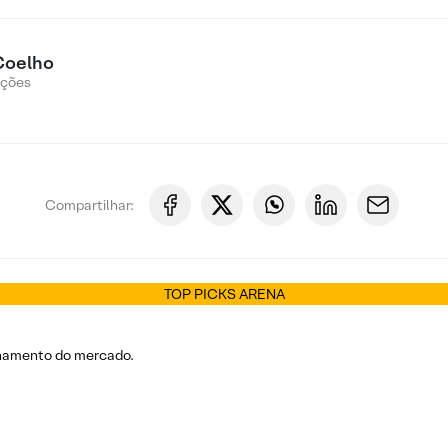
Coelho
Ações
Compartilhar:
TOP PICKS ARENA
echamento do mercado.