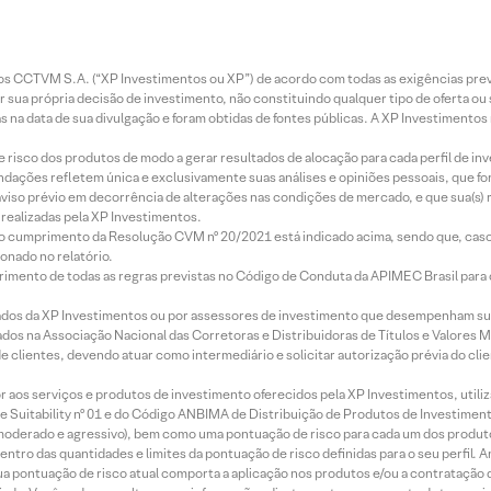
entos CCTVM S.A. (“XP Investimentos ou XP”) de acordo com todas as exigências p
r sua própria decisão de investimento, não constituindo qualquer tipo de oferta ou
s na data de sua divulgação e foram obtidas de fontes públicas. A XP Investimentos
e risco dos produtos de modo a gerar resultados de alocação para cada perfil de inv
mendações refletem única e exclusivamente suas análises e opiniões pessoais, que 
aviso prévio em decorrência de alterações nas condições de mercado, e que sua(s)
realizadas pela XP Investimentos.
lo cumprimento da Resolução CVM nº 20/2021 está indicado acima, sendo que, caso 
onado no relatório.
imento de todas as regras previstas no Código de Conduta da APIMEC Brasil para o 
ados da XP Investimentos ou por assessores de investimento que desempenham sua
os na Associação Nacional das Corretoras e Distribuidoras de Títulos e Valores 
de clientes, devendo atuar como intermediário e solicitar autorização prévia do cl
idor aos serviços e produtos de investimento oferecidos pela XP Investimentos, uti
 Suitability nº 01 e do Código ANBIMA de Distribuição de Produtos de Investimen
r, moderado e agressivo), bem como uma pontuação de risco para cada um dos produ
ntro das quantidades e limites da pontuação de risco definidas para o seu perfil. A
 sua pontuação de risco atual comporta a aplicação nos produtos e/ou a contratação