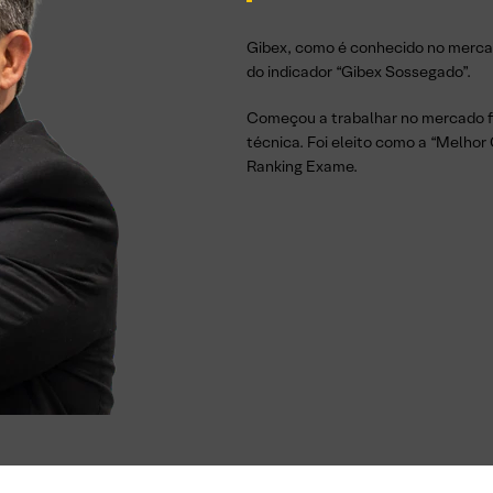
Gibex, como é conhecido no mercado
do indicador “Gibex Sossegado”.
Começou a trabalhar no mercado fi
técnica. Foi eleito como a “Melhor
Ranking Exame.