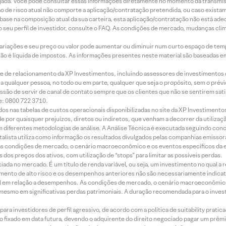
jada. Você pode consultar essas informações diretamente no momento da transmissã
ação de risco atual não comporte a aplicação/contratação pretendida, ou caso exista
m base na composição atual da sua carteira, esta aplicação/contratação não está ad
 seu perfil de investidor, consulte o FAQ. As condições de mercado, mudanças cl
 variações e seu preço ou valor pode aumentar ou diminuir num curto espaço de t
 não é líquida de impostos. As informações presentes neste material são baseadas e
rede de relacionamento da XP Investimentos, incluindo assessores de investimentos
ara qualquer pessoa, no todo ou em parte, qualquer que seja o propósito, sem o pr
ssão de servir de canal de contato sempre que os clientes que não se sentirem sat
e: 0800 722 3710.
dos nas tabelas de custos operacionais disponibilizadas no site da XP Investimento
 por quaisquer prejuízos, diretos ou indiretos, que venham a decorrer da utilizaç
 diferentes metodologias de análise. A Análise Técnica é executada seguindo conc
alista utiliza como informação os resultados divulgados pelas companhias emissora
 condições de mercado, o cenário macroeconômico e os eventos específicos da em
dos preços dos ativos, com utilização de “stops” para limitar as possíveis perdas.
ada no mercado. É um título de renda variável, ou seja, um investimento no qual a r
mento de alto risco e os desempenhos anteriores não são necessariamente indicat
terial em relação a desempenhos. As condições de mercado, o cenário macroeconômi
mesmo em significativas perdas patrimoniais. A duração recomendada para o inves
ra investidores de perfil agressivo, de acordo com a política de suitability prat
 fixado em data futura, devendo o adquirente do direito negociado pagar um prê