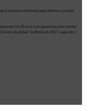
, é analista certificado pela Apimec e criador
nanceiro há 26 anos e se apaixonou pela análise
 Carteira de Ações” do Brasil em 2017, segundo o