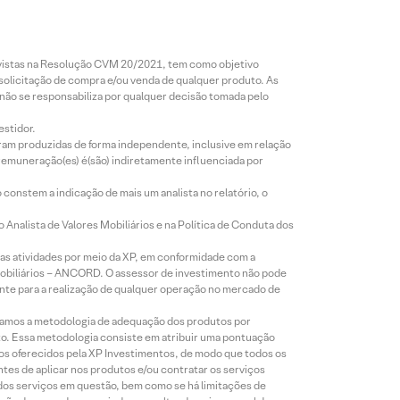
revistas na Resolução CVM 20/2021, tem como objetivo
 solicitação de compra e/ou venda de qualquer produto. As
 não se responsabiliza por qualquer decisão tomada pelo
estidor.
foram produzidas de forma independente, inclusive em relação
 remuneração(es) é(são) indiretamente influenciada por
constem a indicação de mais um analista no relatório, o
Analista de Valores Mobiliários e na Política de Conduta dos
s atividades por meio da XP, em conformidade com a
Mobiliários – ANCORD. O assessor de investimento não pode
iente para a realização de qualquer operação no mercado de
lizamos a metodologia de adequação dos produtos por
to. Essa metodologia consiste em atribuir uma pontuação
tos oferecidos pela XP Investimentos, de modo que todos os
ntes de aplicar nos produtos e/ou contratar os serviços
 dos serviços em questão, bem como se há limitações de