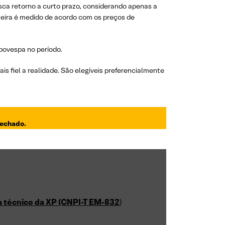
sca retorno a curto prazo, considerando apenas a
rteira é medido de acordo com os preços de
Ibovespa no período.
s fiel a realidade. São elegíveis preferencialmente
fechado.
ta técnico da XP (CNPI-T EM-832
)