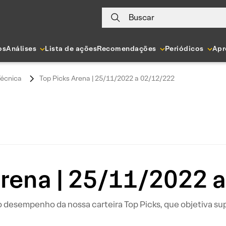
Buscar
os
Análises
Lista de ações
Recomendações
Periódicos
Apr
Técnica
Top Picks Arena | 25/11/2022 a 02/12/222
Arena | 25/11/2022 
 desempenho da nossa carteira Top Picks, que objetiva su