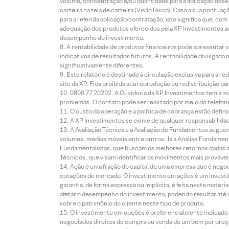
volume, concentração e/ou quantidade para a aplicação dese
carteira na tela de carteira (Visão Risco). Caso a sua pontu
para a referida aplicação/contratação, isto significa que, co
adequação dos produtos oferecidos pela XP Investimentos ao
desempenho do investimento.
A rentabilidade de produtos financeiros pode apresentar
indicativos de resultados futuros. A rentabilidade divulgada
significativamente diferentes.
Este relatório é destinado à circulação exclusiva para a 
site da XP. Fica proibida sua reprodução ou redistribuição p
0800 77 20202. A Ouvidoria da XP Investimentos tem a mi
problemas. O contato pode ser realizado por meio do telefon
O custo da operação e a política de cobrança estão defini
A XP Investimentos se exime de qualquer responsabilidade
A Avaliação Técnica e a Avaliação de Fundamentos seguem
volumes, médias móveis entre outros. Já a Análise Fundament
Fundamentalistas, que buscam os melhores retornos dadas as
Técnicos, que visam identificar os movimentos mais prováveis 
Ação é uma fração do capital de uma empresa que é negoci
cotações de mercado. O investimento em ações é um investi
garantia, de forma expressa ou implícita, é feita neste ma
afetar o desempenho do investimento, podendo resultar até 
sobre o patrimônio do cliente neste tipo de produto.
O investimento em opções é preferencialmente indicado pa
negociados direitos de compra ou venda de um bem por preço