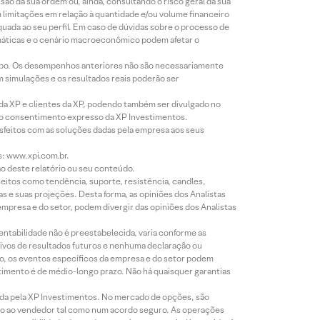
o da sua ordem ou, ainda, consultando o risco geral da sua
m limitações em relação à quantidade e/ou volume financeiro
equada ao seu perfil. Em caso de dúvidas sobre o processo de
imáticas e o cenário macroeconômico podem afetar o
empo. Os desempenhos anteriores não são necessariamente
m simulações e os resultados reais poderão ser
 da XP e clientes da XP, podendo também ser divulgado no
évio consentimento expresso da XP Investimentos.
isfeitos com as soluções dadas pela empresa aos seus
s: www.xpi.com.br.
ão deste relatório ou seu conteúdo.
eitos como tendência, suporte, resistência, candles,
s e suas projeções. Desta forma, as opiniões dos Analistas
presa e do setor, podem divergir das opiniões dos Analistas
entabilidade não é preestabelecida, varia conforme as
ivos de resultados futuros e nenhuma declaração ou
co, os eventos específicos da empresa e do setor podem
timento é de médio-longo prazo. Não há quaisquer garantias
icada pela XP Investimentos. No mercado de opções, são
mio ao vendedor tal como num acordo seguro. As operações