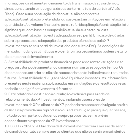
informações diretamente no momento da transmissão da sua ordem ou,
ainda, consultando o risco geral da sua carteira na tela de carteira (Visão
Risco). Caso a sua pontuação de risco atual não comporte a
aplicação/contratação pretendida, ou caso existam limitações em relação à
quantidade e/ou volume financeiro para a referida aplicação/contratação, isto
significa que, com base na composição atual da sua carteira, esta
aplicação/contratação não está adequada ao seu perfil. Em caso de dúvidas
sobre o processo de adequação dos produtos oferecidos pela XP
Investimentos ao seu perfil de investidor, consulte o FAQ. As condições de
mercado, mudanças climáticas e o cenário macroeconômico podem afetar o
desempenho do investimento.
A rentabilidade de produtos financeiros pode apresentar variações e seu
preço ou valor pode aumentar ou diminuir num curto espaço de tempo. Os
desempenhos anteriores não são necessariamente indicativos de resultados
futuros. A rentabilidade divulgada não é líquida de impostos. As informações
presentes neste material são baseadas em simulações e os resultados reais
poderão ser significativamente diferentes.
Este relatório é destinado à circulação exclusiva para a rede de
relacionamento da XP Investimentos, incluindo assessores de
investimentos da XP e clientes da XP, podendo também ser divulgado no site
da XP. Fica proibida sua reprodução ou redistribuição para qualquer pessoa,
no todo ou em parte, qualquer que seja o propósito, sem o prévio
consentimento expresso da XP Investimentos.
0800 77 20202. A Ouvidoria da XP Investimentos tem a missão de servir
de canal de contato sempre que os clientes que não se sentirem satisfeitos