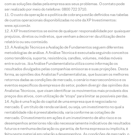
com as soluções dadas pela empresa aos seus problemas. O contato pode
ser realizado por meio do telefone: 0800 722 3710.
O custo da operação e a política de cobrança estão definidos nas tabelas
de custos operacionais disponibilizadas no site da XP Investimentos:
www.xpi.com.br.
A XP Investimentos se exime de qualquer responsabilidade por quaisquer
prejuízos, diretos ou indiretos, que venham a decorrer da utilização deste
relatório ou seu conteúdo.
A Avaliação Técnica e a Avaliação de Fundamentos seguem diferentes
metodologias de análise. A Análise Técnica é executada seguindo conceitos
como tendência, suporte, resistência, candles, volumes, médias móveis
entre outros. Já a Análise Fundamentalista utiliza como informação os
resultados divulgados pelas companhias emissoras e suas projeções. Desta
forma, as opiniões dos Analistas Fundamentalistas, que buscam os melhores
retornos dadas as condições de mercado, o cenário macroeconômico e os
eventos específicos da empresa e do setor, podem divergir das opiniões dos
Analistas Técnicos, que visam identificar os movimentos mais prováveis dos
preços dos ativos, com utilização de “stops” para limitar as possíveis perdas.
Ação é uma fração do capital de uma empresa que é negociada no
mercado. É um título de renda variável, ou seja, um investimento no qual a
rentabilidade não é preestabelecida, varia conforme as cotações de
mercado. O investimento em ações é um investimento de alto risco e os
desempenhos anteriores não são necessariamente indicativos de resultados
futuros e nenhuma declaração ou garantia, de forma expressa ou implícita, é
feita neste material em relação a desempenhos. As condições de mercado, o