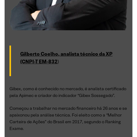
Gilberto Coelho, analista técnico da XP
(CNPI-T EM-832
)
Gibex, como é conhecido no mercado, é analista certificado
pela Apimec e criador do indicador “Gibex Sossegado”.
Começou a trabalhar no mercado financeiro há 26 anos e se
apaixonou pela análise técnica. Foi eleito como a “Melhor
Carteira de Ações” do Brasil em 2017, segundo o Ranking
Exame.