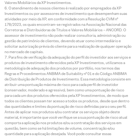
Valores Mobiliários da XP Investimentos.
O atendimento de nossos clientes é realizado por empregados da XP
Investimentos ou por assessores de investimento que desempenham suas
atividades por meio da XP, em conformidade com a Resolução CVM nº
178/2023, os quais encontram-se registrados na Associação Nacional das
Corretoras e Distribuidoras de Títulos e Valores Mobiliários – ANCORD. O
assessor de investimento não pode realizar consultoria, administração ou
gestão de patrimônio de clientes, devendo atuar como intermediário e
solicitar autorização prévia do cliente para a realização de qualquer operação
no mercado de capitais.
Para fins de verificação da adequação do perfil do investidor aos serviços e
produtos de investimento oferecidos pela XP Investimentos, utilizamos a
metodologia de adequação dos produtos por portfólio, nos termos das
Regras e Procedimentos ANBIMA de Suitability nº 01 e do Código ANBIMA
de Distribuição de Produtos de Investimento. Essa metodologia consiste em
atribuir uma pontuação máxima de risco para cada perfil de investidor
(conservador, moderado e agressivo), bem como uma pontuação de risco
para cada um dos produtos oferecidos pela XP Investimentos, de modo que
todos os clientes possam ter acesso a todos os produtos, desde que dentro
das quantidades e limites da pontuação de risco definidas para o seu perfil.
Antes de aplicar nos produtos e/ou contratar os serviços objeto deste
material, é importante que você verifique se a sua pontuação de risco atual
comporta a aplicação nos produtos e/ou a contratação dos serviços em
questão, bem como se há limitações de volume, concentração e/ou
quantidade para a aplicação desejada. Você pode consultar essas