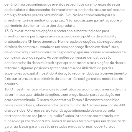
cenário macroeconômico, os eventos específicos da empresa e do setor
podem afetar o desempenho do investimento, podendo resultar até mesmo
em significativas perdas patrimoniais. A duração recomendada para o
investimento é de médio-longo prazo. Não há quaisquer garantias sobre o
patrimônio do cliente neste tipo de produto.
O investimento em opções é preferencialmente indicado para
investidores de perfil agressivo, de acordo com a política de suitability
praticada pela XP Investimentos. No mercado de opções, são negociados
direitos de compra ou venda de um bem por preço fixado em data futura,
devendo o adquirente do direito negociado pagar um prêmio ao vendedor tal
como num acordo seguro. As operações com esses derivativos são
consideradas de risco muito alto por apresentarem altas relações de risco e
retorno e algumas posições apresentarem a possibilidade de perdas
superiores ao capital investido. A duração recomendada para o investimento
é de curto prazo e o patrimônio do cliente não está garantido neste tipo de
produto.
O investimento em termos são contratos para compra ou a venda de uma
determinada quantidade de ações, a um preço fixado, para liquidação em
prazo determinado. O prazo do contrato a Termo é livremente escolhido
pelos investidores, obedecendo o prazo mínimo de 16 dias e máximo de 999
dias corridos. O preço será o valor da ação adicionado de uma parcela
correspondente aos juros – que são fixados livremente em mercado, em
função do prazo do contrato. Toda transação a termo requer um depósito de
garantia. Essas garantias são prestadas em duas formas: cobertura ou
margem.