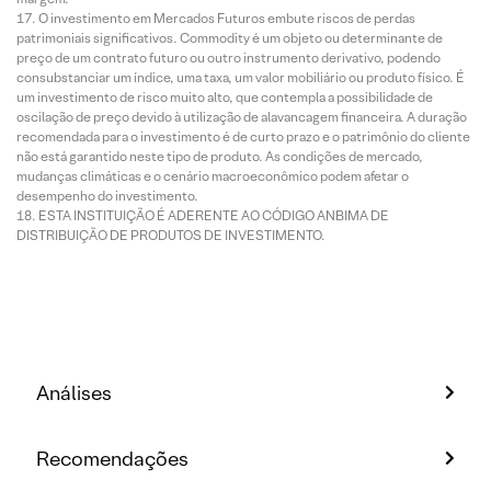
O investimento em Mercados Futuros embute riscos de perdas
patrimoniais significativos. Commodity é um objeto ou determinante de
preço de um contrato futuro ou outro instrumento derivativo, podendo
consubstanciar um índice, uma taxa, um valor mobiliário ou produto físico. É
um investimento de risco muito alto, que contempla a possibilidade de
oscilação de preço devido à utilização de alavancagem financeira. A duração
recomendada para o investimento é de curto prazo e o patrimônio do cliente
não está garantido neste tipo de produto. As condições de mercado,
mudanças climáticas e o cenário macroeconômico podem afetar o
desempenho do investimento.
ESTA INSTITUIÇÃO É ADERENTE AO CÓDIGO ANBIMA DE
DISTRIBUIÇÃO DE PRODUTOS DE INVESTIMENTO.
Análises
Recomendações