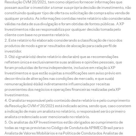
Resolução CVM 20/2021, tem como objetivo fornecer informações que
possam auxiliar o investidor a tomar sua própria decisão de investimento, não
constituindo qualquer tipo de oferta ou solicitação de compra e/ou venda de
qualquer produto. As informações contidas neste relatório são consideradas
válidas na data de sua divulgação e foram obtidas de fontes públicas. A XP
Investimentos não se responsabiliza por qualquer decisão tomada pelo
cliente com base no presente relatório.
Este relatório foi elaborado considerando a classificação de risco dos
produtos de modo a gerar resultados de alocação para cada perfil de
investidor.
O(s) signatário(s) deste relatório declara(m) que as recomendações
refletem única e exclusivamente suas análises e opiniões pessoais, que
foram produzidas de forma independente, inclusive em relação à XP
Investimentos e que estão sujeitas a modificações sem aviso prévio em
decorrência de alterações nas condições de mercado, e que sua(s)
remuneração(es) é(são) indiretamente influenciada por receitas
provenientes dos negócios e operações financeiras realizadas pela XP
Investimentos.
O analista responsável pelo conteúdo deste relatório e pelo cumprimento
da Resolução CVM nº 20/2021 está indicado acima, sendo que, caso constem
a indicação de mais um analista no relatório, o responsável será o primeiro
analista credenciado a ser mencionado no relatório.
Os analistas da XP Investimentos estão obrigados ao cumprimento de
todas as regras previstas no Código de Conduta da APIMEC Brasil para o
Analista de Valores Mobiliários e na Política de Conduta dos Analistas de