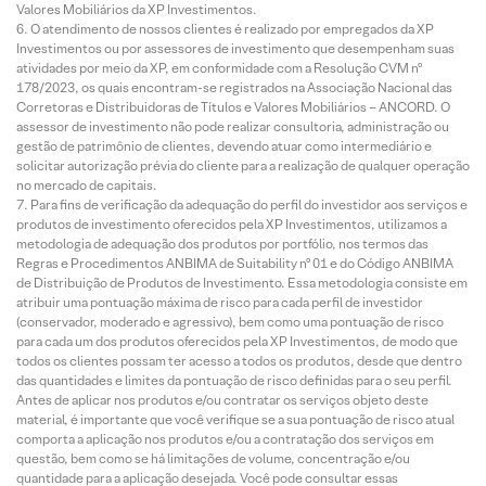
Valores Mobiliários da XP Investimentos.
O atendimento de nossos clientes é realizado por empregados da XP
Investimentos ou por assessores de investimento que desempenham suas
atividades por meio da XP, em conformidade com a Resolução CVM nº
178/2023, os quais encontram-se registrados na Associação Nacional das
Corretoras e Distribuidoras de Títulos e Valores Mobiliários – ANCORD. O
assessor de investimento não pode realizar consultoria, administração ou
gestão de patrimônio de clientes, devendo atuar como intermediário e
solicitar autorização prévia do cliente para a realização de qualquer operação
no mercado de capitais.
Para fins de verificação da adequação do perfil do investidor aos serviços e
produtos de investimento oferecidos pela XP Investimentos, utilizamos a
metodologia de adequação dos produtos por portfólio, nos termos das
Regras e Procedimentos ANBIMA de Suitability nº 01 e do Código ANBIMA
de Distribuição de Produtos de Investimento. Essa metodologia consiste em
atribuir uma pontuação máxima de risco para cada perfil de investidor
(conservador, moderado e agressivo), bem como uma pontuação de risco
para cada um dos produtos oferecidos pela XP Investimentos, de modo que
todos os clientes possam ter acesso a todos os produtos, desde que dentro
das quantidades e limites da pontuação de risco definidas para o seu perfil.
Antes de aplicar nos produtos e/ou contratar os serviços objeto deste
material, é importante que você verifique se a sua pontuação de risco atual
comporta a aplicação nos produtos e/ou a contratação dos serviços em
questão, bem como se há limitações de volume, concentração e/ou
quantidade para a aplicação desejada. Você pode consultar essas