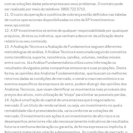
com as soluções dadas pela empresa aos seus problemas. O contato pode
ser realizado por meio do telefone: 0800 722 3710.
O custo da operação e a política de cobrança estão definidos nas tabelas
de custos operacionais disponibilizadas no site da XP Investimentos:
www.xpi.com.br.
A XP Investimentos se exime de qualquer responsabilidade por quaisquer
prejuízos, diretos ou indiretos, que venham a decorrer da utilização deste
relatório ou seu conteúdo.
A Avaliação Técnica e a Avaliação de Fundamentos seguem diferentes
metodologias de análise. A Análise Técnica é executada seguindo conceitos
como tendência, suporte, resistência, candles, volumes, médias móveis
entre outros. Já a Análise Fundamentalista utiliza como informação os
resultados divulgados pelas companhias emissoras e suas projeções. Desta
forma, as opiniões dos Analistas Fundamentalistas, que buscam os melhores
retornos dadas as condições de mercado, o cenário macroeconômico e os
eventos específicos da empresa e do setor, podem divergir das opiniões dos
Analistas Técnicos, que visam identificar os movimentos mais prováveis dos
preços dos ativos, com utilização de “stops” para limitar as possíveis perdas.
Ação é uma fração do capital de uma empresa que é negociada no
mercado. É um título de renda variável, ou seja, um investimento no qual a
rentabilidade não é preestabelecida, varia conforme as cotações de
mercado. O investimento em ações é um investimento de alto risco e os
desempenhos anteriores não são necessariamente indicativos de resultados
futuros e nenhuma declaração ou garantia, de forma expressa ou implícita, é
feita neste material em relação a desempenhos. As condições de mercado, o