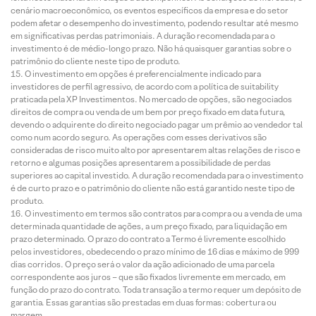
cenário macroeconômico, os eventos específicos da empresa e do setor
podem afetar o desempenho do investimento, podendo resultar até mesmo
em significativas perdas patrimoniais. A duração recomendada para o
investimento é de médio-longo prazo. Não há quaisquer garantias sobre o
patrimônio do cliente neste tipo de produto.
O investimento em opções é preferencialmente indicado para
investidores de perfil agressivo, de acordo com a política de suitability
praticada pela XP Investimentos. No mercado de opções, são negociados
direitos de compra ou venda de um bem por preço fixado em data futura,
devendo o adquirente do direito negociado pagar um prêmio ao vendedor tal
como num acordo seguro. As operações com esses derivativos são
consideradas de risco muito alto por apresentarem altas relações de risco e
retorno e algumas posições apresentarem a possibilidade de perdas
superiores ao capital investido. A duração recomendada para o investimento
é de curto prazo e o patrimônio do cliente não está garantido neste tipo de
produto.
O investimento em termos são contratos para compra ou a venda de uma
determinada quantidade de ações, a um preço fixado, para liquidação em
prazo determinado. O prazo do contrato a Termo é livremente escolhido
pelos investidores, obedecendo o prazo mínimo de 16 dias e máximo de 999
dias corridos. O preço será o valor da ação adicionado de uma parcela
correspondente aos juros – que são fixados livremente em mercado, em
função do prazo do contrato. Toda transação a termo requer um depósito de
garantia. Essas garantias são prestadas em duas formas: cobertura ou
margem.