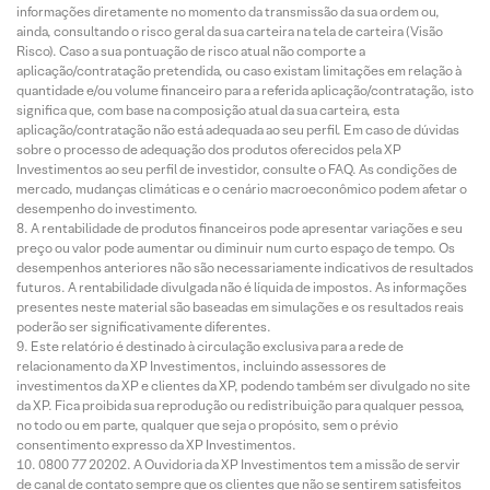
informações diretamente no momento da transmissão da sua ordem ou,
ainda, consultando o risco geral da sua carteira na tela de carteira (Visão
Risco). Caso a sua pontuação de risco atual não comporte a
aplicação/contratação pretendida, ou caso existam limitações em relação à
quantidade e/ou volume financeiro para a referida aplicação/contratação, isto
significa que, com base na composição atual da sua carteira, esta
aplicação/contratação não está adequada ao seu perfil. Em caso de dúvidas
sobre o processo de adequação dos produtos oferecidos pela XP
Investimentos ao seu perfil de investidor, consulte o FAQ. As condições de
mercado, mudanças climáticas e o cenário macroeconômico podem afetar o
desempenho do investimento.
A rentabilidade de produtos financeiros pode apresentar variações e seu
preço ou valor pode aumentar ou diminuir num curto espaço de tempo. Os
desempenhos anteriores não são necessariamente indicativos de resultados
futuros. A rentabilidade divulgada não é líquida de impostos. As informações
presentes neste material são baseadas em simulações e os resultados reais
poderão ser significativamente diferentes.
Este relatório é destinado à circulação exclusiva para a rede de
relacionamento da XP Investimentos, incluindo assessores de
investimentos da XP e clientes da XP, podendo também ser divulgado no site
da XP. Fica proibida sua reprodução ou redistribuição para qualquer pessoa,
no todo ou em parte, qualquer que seja o propósito, sem o prévio
consentimento expresso da XP Investimentos.
0800 77 20202. A Ouvidoria da XP Investimentos tem a missão de servir
de canal de contato sempre que os clientes que não se sentirem satisfeitos