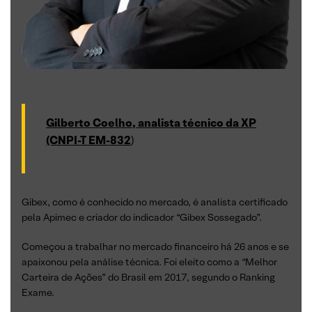
Gilberto Coelho, analista técnico da XP
(CNPI-T EM-832
)
Gibex, como é conhecido no mercado, é analista certificado
pela Apimec e criador do indicador “Gibex Sossegado”.
Começou a trabalhar no mercado financeiro há 26 anos e se
apaixonou pela análise técnica. Foi eleito como a “Melhor
Carteira de Ações” do Brasil em 2017, segundo o Ranking
Exame.