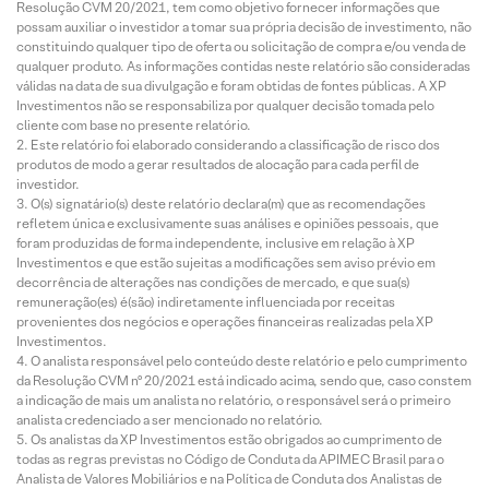
Resolução CVM 20/2021, tem como objetivo fornecer informações que
possam auxiliar o investidor a tomar sua própria decisão de investimento, não
constituindo qualquer tipo de oferta ou solicitação de compra e/ou venda de
qualquer produto. As informações contidas neste relatório são consideradas
válidas na data de sua divulgação e foram obtidas de fontes públicas. A XP
Investimentos não se responsabiliza por qualquer decisão tomada pelo
cliente com base no presente relatório.
Este relatório foi elaborado considerando a classificação de risco dos
produtos de modo a gerar resultados de alocação para cada perfil de
investidor.
O(s) signatário(s) deste relatório declara(m) que as recomendações
refletem única e exclusivamente suas análises e opiniões pessoais, que
foram produzidas de forma independente, inclusive em relação à XP
Investimentos e que estão sujeitas a modificações sem aviso prévio em
decorrência de alterações nas condições de mercado, e que sua(s)
remuneração(es) é(são) indiretamente influenciada por receitas
provenientes dos negócios e operações financeiras realizadas pela XP
Investimentos.
O analista responsável pelo conteúdo deste relatório e pelo cumprimento
da Resolução CVM nº 20/2021 está indicado acima, sendo que, caso constem
a indicação de mais um analista no relatório, o responsável será o primeiro
analista credenciado a ser mencionado no relatório.
Os analistas da XP Investimentos estão obrigados ao cumprimento de
todas as regras previstas no Código de Conduta da APIMEC Brasil para o
Analista de Valores Mobiliários e na Política de Conduta dos Analistas de