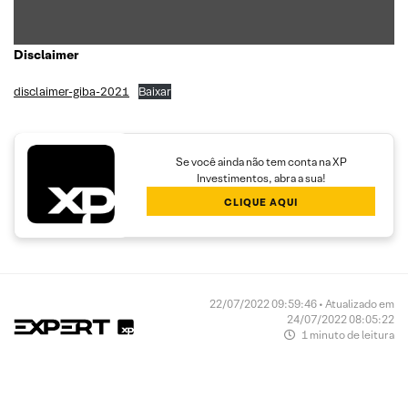
Disclaimer
disclaimer-giba-2021
Baixar
Se você ainda não tem conta na XP
Investimentos, abra a sua!
CLIQUE AQUI
22/07/2022 09:59:46 • Atualizado em
24/07/2022 08:05:22
1 minuto de leitura