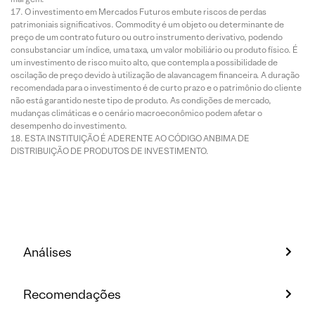
O investimento em Mercados Futuros embute riscos de perdas
patrimoniais significativos. Commodity é um objeto ou determinante de
preço de um contrato futuro ou outro instrumento derivativo, podendo
consubstanciar um índice, uma taxa, um valor mobiliário ou produto físico. É
um investimento de risco muito alto, que contempla a possibilidade de
oscilação de preço devido à utilização de alavancagem financeira. A duração
recomendada para o investimento é de curto prazo e o patrimônio do cliente
não está garantido neste tipo de produto. As condições de mercado,
mudanças climáticas e o cenário macroeconômico podem afetar o
desempenho do investimento.
ESTA INSTITUIÇÃO É ADERENTE AO CÓDIGO ANBIMA DE
DISTRIBUIÇÃO DE PRODUTOS DE INVESTIMENTO.
Análises
Recomendações