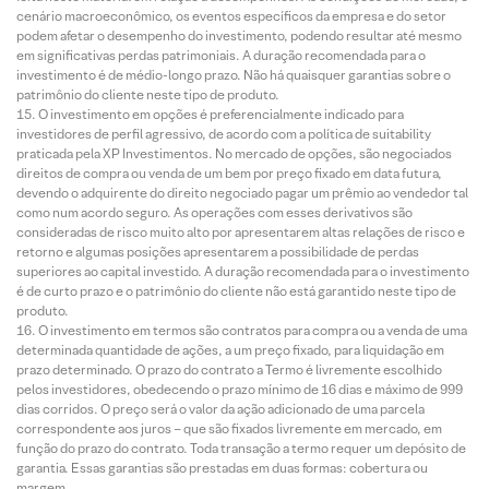
cenário macroeconômico, os eventos específicos da empresa e do setor
podem afetar o desempenho do investimento, podendo resultar até mesmo
em significativas perdas patrimoniais. A duração recomendada para o
investimento é de médio-longo prazo. Não há quaisquer garantias sobre o
patrimônio do cliente neste tipo de produto.
O investimento em opções é preferencialmente indicado para
investidores de perfil agressivo, de acordo com a política de suitability
praticada pela XP Investimentos. No mercado de opções, são negociados
direitos de compra ou venda de um bem por preço fixado em data futura,
devendo o adquirente do direito negociado pagar um prêmio ao vendedor tal
como num acordo seguro. As operações com esses derivativos são
consideradas de risco muito alto por apresentarem altas relações de risco e
retorno e algumas posições apresentarem a possibilidade de perdas
superiores ao capital investido. A duração recomendada para o investimento
é de curto prazo e o patrimônio do cliente não está garantido neste tipo de
produto.
O investimento em termos são contratos para compra ou a venda de uma
determinada quantidade de ações, a um preço fixado, para liquidação em
prazo determinado. O prazo do contrato a Termo é livremente escolhido
pelos investidores, obedecendo o prazo mínimo de 16 dias e máximo de 999
dias corridos. O preço será o valor da ação adicionado de uma parcela
correspondente aos juros – que são fixados livremente em mercado, em
função do prazo do contrato. Toda transação a termo requer um depósito de
garantia. Essas garantias são prestadas em duas formas: cobertura ou
margem.