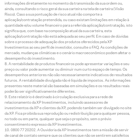
informações diretamente no momento da transmissão da sua ordem ou,
ainda, consultando o risco geral da sua carteira na tela de carteira (Visão
Risco). Caso a sua pontuação de risco atual não comporte a
aplicação/contratação pretendida, ou caso existam limitações em relação à
quantidade e/ou volume financeiro para a referida aplicação/contratação, isto
significa que, com base na composição atual da sua carteira, esta
aplicação/contratação não está adequada ao seu perfil. Em caso de dúvidas
sobre o processo de adequação dos produtos oferecidos pela XP
Investimentos ao seu perfil de investidor, consulte o FAQ. As condições de
mercado, mudanças climáticas e o cenário macroeconômico podem afetar o
desempenho do investimento.
A rentabilidade de produtos financeiros pode apresentar variações e seu
preço ou valor pode aumentar ou diminuir num curto espaço de tempo. Os
desempenhos anteriores não são necessariamente indicativos de resultados
futuros. A rentabilidade divulgada não é líquida de impostos. As informações
presentes neste material são baseadas em simulações e os resultados reais
poderão ser significativamente diferentes.
Este relatório é destinado à circulação exclusiva para a rede de
relacionamento da XP Investimentos, incluindo assessores de
investimentos da XP e clientes da XP, podendo também ser divulgado no site
da XP. Fica proibida sua reprodução ou redistribuição para qualquer pessoa,
no todo ou em parte, qualquer que seja o propósito, sem o prévio
consentimento expresso da XP Investimentos.
0800 77 20202. A Ouvidoria da XP Investimentos tem a missão de servir
de canal de contato sempre que os clientes que não se sentirem satisfeitos