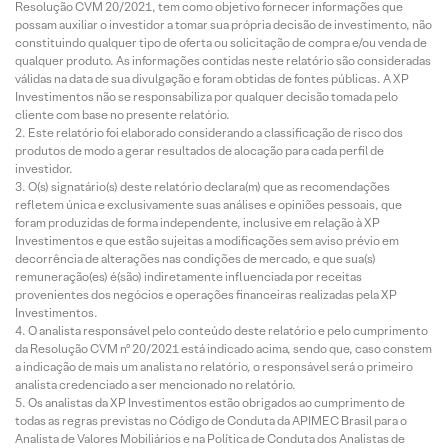
Resolução CVM 20/2021, tem como objetivo fornecer informações que
possam auxiliar o investidor a tomar sua própria decisão de investimento, não
constituindo qualquer tipo de oferta ou solicitação de compra e/ou venda de
qualquer produto. As informações contidas neste relatório são consideradas
válidas na data de sua divulgação e foram obtidas de fontes públicas. A XP
Investimentos não se responsabiliza por qualquer decisão tomada pelo
cliente com base no presente relatório.
Este relatório foi elaborado considerando a classificação de risco dos
produtos de modo a gerar resultados de alocação para cada perfil de
investidor.
O(s) signatário(s) deste relatório declara(m) que as recomendações
refletem única e exclusivamente suas análises e opiniões pessoais, que
foram produzidas de forma independente, inclusive em relação à XP
Investimentos e que estão sujeitas a modificações sem aviso prévio em
decorrência de alterações nas condições de mercado, e que sua(s)
remuneração(es) é(são) indiretamente influenciada por receitas
provenientes dos negócios e operações financeiras realizadas pela XP
Investimentos.
O analista responsável pelo conteúdo deste relatório e pelo cumprimento
da Resolução CVM nº 20/2021 está indicado acima, sendo que, caso constem
a indicação de mais um analista no relatório, o responsável será o primeiro
analista credenciado a ser mencionado no relatório.
Os analistas da XP Investimentos estão obrigados ao cumprimento de
todas as regras previstas no Código de Conduta da APIMEC Brasil para o
Analista de Valores Mobiliários e na Política de Conduta dos Analistas de