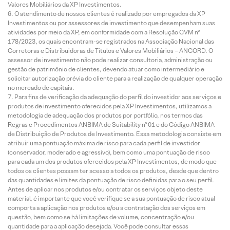
Valores Mobiliários da XP Investimentos.
O atendimento de nossos clientes é realizado por empregados da XP
Investimentos ou por assessores de investimento que desempenham suas
atividades por meio da XP, em conformidade com a Resolução CVM nº
178/2023, os quais encontram-se registrados na Associação Nacional das
Corretoras e Distribuidoras de Títulos e Valores Mobiliários – ANCORD. O
assessor de investimento não pode realizar consultoria, administração ou
gestão de patrimônio de clientes, devendo atuar como intermediário e
solicitar autorização prévia do cliente para a realização de qualquer operação
no mercado de capitais.
Para fins de verificação da adequação do perfil do investidor aos serviços e
produtos de investimento oferecidos pela XP Investimentos, utilizamos a
metodologia de adequação dos produtos por portfólio, nos termos das
Regras e Procedimentos ANBIMA de Suitability nº 01 e do Código ANBIMA
de Distribuição de Produtos de Investimento. Essa metodologia consiste em
atribuir uma pontuação máxima de risco para cada perfil de investidor
(conservador, moderado e agressivo), bem como uma pontuação de risco
para cada um dos produtos oferecidos pela XP Investimentos, de modo que
todos os clientes possam ter acesso a todos os produtos, desde que dentro
das quantidades e limites da pontuação de risco definidas para o seu perfil.
Antes de aplicar nos produtos e/ou contratar os serviços objeto deste
material, é importante que você verifique se a sua pontuação de risco atual
comporta a aplicação nos produtos e/ou a contratação dos serviços em
questão, bem como se há limitações de volume, concentração e/ou
quantidade para a aplicação desejada. Você pode consultar essas