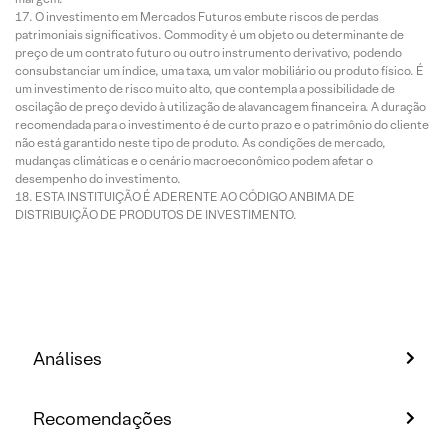
O investimento em Mercados Futuros embute riscos de perdas
patrimoniais significativos. Commodity é um objeto ou determinante de
preço de um contrato futuro ou outro instrumento derivativo, podendo
consubstanciar um índice, uma taxa, um valor mobiliário ou produto físico. É
um investimento de risco muito alto, que contempla a possibilidade de
oscilação de preço devido à utilização de alavancagem financeira. A duração
recomendada para o investimento é de curto prazo e o patrimônio do cliente
não está garantido neste tipo de produto. As condições de mercado,
mudanças climáticas e o cenário macroeconômico podem afetar o
desempenho do investimento.
ESTA INSTITUIÇÃO É ADERENTE AO CÓDIGO ANBIMA DE
DISTRIBUIÇÃO DE PRODUTOS DE INVESTIMENTO.
Análises
Recomendações