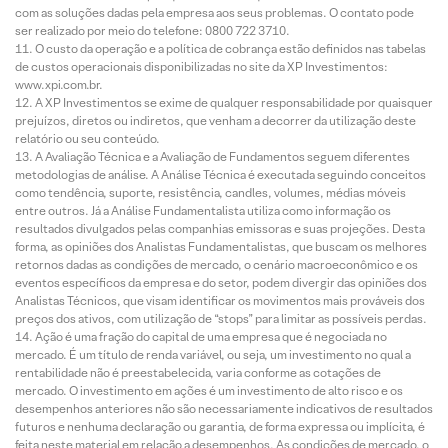
com as soluções dadas pela empresa aos seus problemas. O contato pode
ser realizado por meio do telefone: 0800 722 3710.
O custo da operação e a política de cobrança estão definidos nas tabelas
de custos operacionais disponibilizadas no site da XP Investimentos:
www.xpi.com.br.
A XP Investimentos se exime de qualquer responsabilidade por quaisquer
prejuízos, diretos ou indiretos, que venham a decorrer da utilização deste
relatório ou seu conteúdo.
A Avaliação Técnica e a Avaliação de Fundamentos seguem diferentes
metodologias de análise. A Análise Técnica é executada seguindo conceitos
como tendência, suporte, resistência, candles, volumes, médias móveis
entre outros. Já a Análise Fundamentalista utiliza como informação os
resultados divulgados pelas companhias emissoras e suas projeções. Desta
forma, as opiniões dos Analistas Fundamentalistas, que buscam os melhores
retornos dadas as condições de mercado, o cenário macroeconômico e os
eventos específicos da empresa e do setor, podem divergir das opiniões dos
Analistas Técnicos, que visam identificar os movimentos mais prováveis dos
preços dos ativos, com utilização de “stops” para limitar as possíveis perdas.
Ação é uma fração do capital de uma empresa que é negociada no
mercado. É um título de renda variável, ou seja, um investimento no qual a
rentabilidade não é preestabelecida, varia conforme as cotações de
mercado. O investimento em ações é um investimento de alto risco e os
desempenhos anteriores não são necessariamente indicativos de resultados
futuros e nenhuma declaração ou garantia, de forma expressa ou implícita, é
feita neste material em relação a desempenhos. As condições de mercado, o