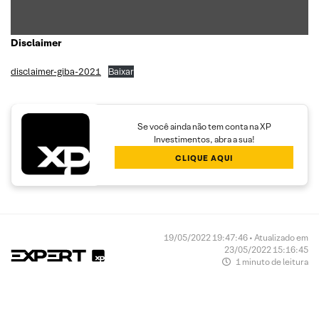
Disclaimer
disclaimer-giba-2021
Baixar
Se você ainda não tem conta na XP
Investimentos, abra a sua!
CLIQUE AQUI
19/05/2022 19:47:46 • Atualizado em
23/05/2022 15:16:45
1 minuto de leitura