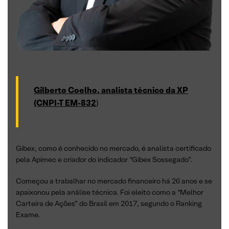
Gilberto Coelho, analista técnico da XP
(CNPI-T EM-832
)
Gibex, como é conhecido no mercado, é analista certificado
pela Apimec e criador do indicador “Gibex Sossegado”.
Começou a trabalhar no mercado financeiro há 26 anos e se
apaixonou pela análise técnica. Foi eleito como a “Melhor
Carteira de Ações” do Brasil em 2017, segundo o Ranking
Exame.