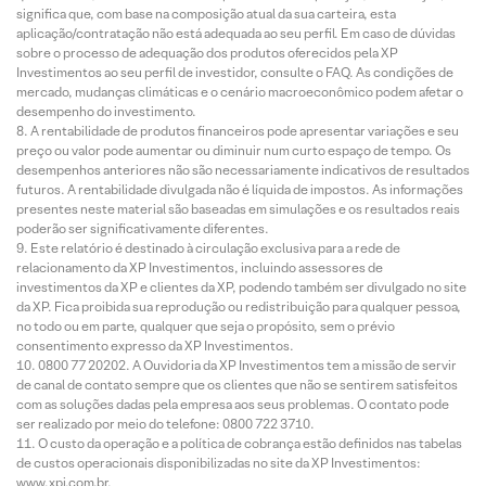
significa que, com base na composição atual da sua carteira, esta
aplicação/contratação não está adequada ao seu perfil. Em caso de dúvidas
sobre o processo de adequação dos produtos oferecidos pela XP
Investimentos ao seu perfil de investidor, consulte o FAQ. As condições de
mercado, mudanças climáticas e o cenário macroeconômico podem afetar o
desempenho do investimento.
A rentabilidade de produtos financeiros pode apresentar variações e seu
preço ou valor pode aumentar ou diminuir num curto espaço de tempo. Os
desempenhos anteriores não são necessariamente indicativos de resultados
futuros. A rentabilidade divulgada não é líquida de impostos. As informações
presentes neste material são baseadas em simulações e os resultados reais
poderão ser significativamente diferentes.
Este relatório é destinado à circulação exclusiva para a rede de
relacionamento da XP Investimentos, incluindo assessores de
investimentos da XP e clientes da XP, podendo também ser divulgado no site
da XP. Fica proibida sua reprodução ou redistribuição para qualquer pessoa,
no todo ou em parte, qualquer que seja o propósito, sem o prévio
consentimento expresso da XP Investimentos.
0800 77 20202. A Ouvidoria da XP Investimentos tem a missão de servir
de canal de contato sempre que os clientes que não se sentirem satisfeitos
com as soluções dadas pela empresa aos seus problemas. O contato pode
ser realizado por meio do telefone: 0800 722 3710.
O custo da operação e a política de cobrança estão definidos nas tabelas
de custos operacionais disponibilizadas no site da XP Investimentos:
www.xpi.com.br.