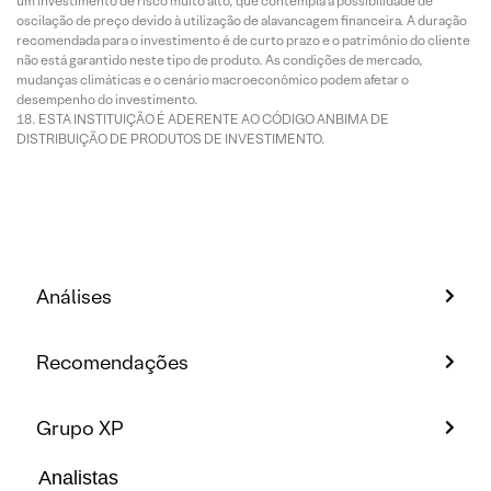
um investimento de risco muito alto, que contempla a possibilidade de
oscilação de preço devido à utilização de alavancagem financeira. A duração
recomendada para o investimento é de curto prazo e o patrimônio do cliente
não está garantido neste tipo de produto. As condições de mercado,
mudanças climáticas e o cenário macroeconômico podem afetar o
desempenho do investimento.
ESTA INSTITUIÇÃO É ADERENTE AO CÓDIGO ANBIMA DE
DISTRIBUIÇÃO DE PRODUTOS DE INVESTIMENTO.
Análises
Recomendações
Grupo XP
Analistas