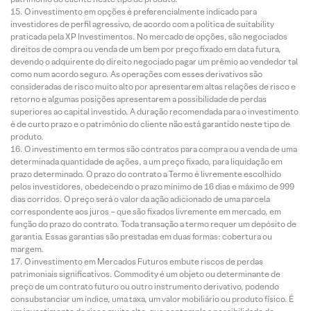
O investimento em opções é preferencialmente indicado para
investidores de perfil agressivo, de acordo com a política de suitability
praticada pela XP Investimentos. No mercado de opções, são negociados
direitos de compra ou venda de um bem por preço fixado em data futura,
devendo o adquirente do direito negociado pagar um prêmio ao vendedor tal
como num acordo seguro. As operações com esses derivativos são
consideradas de risco muito alto por apresentarem altas relações de risco e
retorno e algumas posições apresentarem a possibilidade de perdas
superiores ao capital investido. A duração recomendada para o investimento
é de curto prazo e o patrimônio do cliente não está garantido neste tipo de
produto.
O investimento em termos são contratos para compra ou a venda de uma
determinada quantidade de ações, a um preço fixado, para liquidação em
prazo determinado. O prazo do contrato a Termo é livremente escolhido
pelos investidores, obedecendo o prazo mínimo de 16 dias e máximo de 999
dias corridos. O preço será o valor da ação adicionado de uma parcela
correspondente aos juros – que são fixados livremente em mercado, em
função do prazo do contrato. Toda transação a termo requer um depósito de
garantia. Essas garantias são prestadas em duas formas: cobertura ou
margem.
O investimento em Mercados Futuros embute riscos de perdas
patrimoniais significativos. Commodity é um objeto ou determinante de
preço de um contrato futuro ou outro instrumento derivativo, podendo
consubstanciar um índice, uma taxa, um valor mobiliário ou produto físico. É