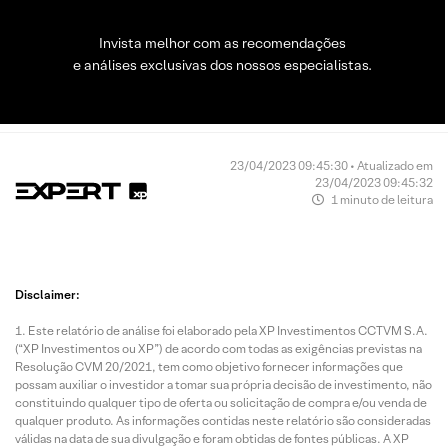
Invista melhor com as recomendações
e análises exclusivas dos nossos especialistas.
23/04/2023 09:45:30 • Atualizado em
23/04/2023 09:45:32
1 minuto de leitura
Disclaimer:
Este relatório de análise foi elaborado pela XP Investimentos CCTVM S.A.
(“XP Investimentos ou XP”) de acordo com todas as exigências previstas na
Resolução CVM 20/2021, tem como objetivo fornecer informações que
possam auxiliar o investidor a tomar sua própria decisão de investimento, não
constituindo qualquer tipo de oferta ou solicitação de compra e/ou venda de
qualquer produto. As informações contidas neste relatório são consideradas
válidas na data de sua divulgação e foram obtidas de fontes públicas. A XP