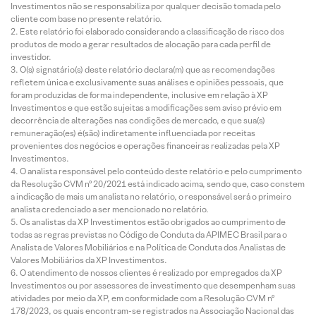
Investimentos não se responsabiliza por qualquer decisão tomada pelo
cliente com base no presente relatório.
Este relatório foi elaborado considerando a classificação de risco dos
produtos de modo a gerar resultados de alocação para cada perfil de
investidor.
O(s) signatário(s) deste relatório declara(m) que as recomendações
refletem única e exclusivamente suas análises e opiniões pessoais, que
foram produzidas de forma independente, inclusive em relação à XP
Investimentos e que estão sujeitas a modificações sem aviso prévio em
decorrência de alterações nas condições de mercado, e que sua(s)
remuneração(es) é(são) indiretamente influenciada por receitas
provenientes dos negócios e operações financeiras realizadas pela XP
Investimentos.
O analista responsável pelo conteúdo deste relatório e pelo cumprimento
da Resolução CVM nº 20/2021 está indicado acima, sendo que, caso constem
a indicação de mais um analista no relatório, o responsável será o primeiro
analista credenciado a ser mencionado no relatório.
Os analistas da XP Investimentos estão obrigados ao cumprimento de
todas as regras previstas no Código de Conduta da APIMEC Brasil para o
Analista de Valores Mobiliários e na Política de Conduta dos Analistas de
Valores Mobiliários da XP Investimentos.
O atendimento de nossos clientes é realizado por empregados da XP
Investimentos ou por assessores de investimento que desempenham suas
atividades por meio da XP, em conformidade com a Resolução CVM nº
178/2023, os quais encontram-se registrados na Associação Nacional das