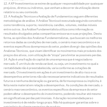
A XP Investimentos se exime de qualquer responsabilidade por quaisquer
prejuízos, diretos ou indiretos, que venham a decorrer da utilização deste
relatório ou seu conteúdo.
A Avaliação Técnica e a Avaliação de Fundamentos seguem diferentes
metodologias de análise. A Análise Técnica é executada seguindo conceitos
como tendência, suporte, resistência, candles, volumes, médias móveis
entre outros. Já a Análise Fundamentalista utiliza como informação os
resultados divulgados pelas companhias emissoras e suas projeções. Desta
forma, as opiniões dos Analistas Fundamentalistas, que buscam os melhores
retornos dadas as condições de mercado, o cenário macroeconômico e os
eventos específicos da empresa e do setor, podem divergir das opiniões dos
Analistas Técnicos, que visam identificar os movimentos mais prováveis dos
preços dos ativos, com utilização de “stops” para limitar as possíveis perdas.
Ação é uma fração do capital de uma empresa que é negociada no
mercado. É um título de renda variável, ou seja, um investimento no qual a
rentabilidade não é preestabelecida, varia conforme as cotações de
mercado. O investimento em ações é um investimento de alto risco e os
desempenhos anteriores não são necessariamente indicativos de resultados
futuros e nenhuma declaração ou garantia, de forma expressa ou implícita, é
feita neste material em relação a desempenhos. As condições de mercado, o
cenário macroeconômico, os eventos específicos da empresa e do setor
podem afetar o desempenho do investimento, podendo resultar até mesmo
em significativas perdas patrimoniais. A duração recomendada para o
investimento é de médio-longo prazo. Não há quaisquer garantias sobre o
patrimônio do cliente neste tipo de produto.