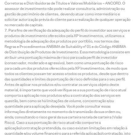
Corretoras e Distribuidoras de Títulos e Valores Mobiliários – ANCORD. O
assessor de investimento não pode realizar consultoria, administração ou
gestão de patrimônio de clientes, devendo atuar como intermediário e
solicitar autorização prévia do cliente para a realização de qualquer operação
no mercado de capitais.
Para fins de verificação da adequação do perfil do investidor aos serviços e
produtos de investimento oferecidos pela XP Investimentos, utilizamos a
metodologia de adequação dos produtos por portfólio, nos termos das
Regras e Procedimentos ANBIMA de Suitability nº 01 e do Código ANBIMA
de Distribuição de Produtos de Investimento. Essa metodologia consiste em
atribuir uma pontuação máxima de risco para cada perfil de investidor
(conservador, moderado e agressivo), bem como uma pontuação de risco
para cada um dos produtos oferecidos pela XP Investimentos, de modo que
todos os clientes possam ter acesso a todos os produtos, desde que dentro
das quantidades e limites da pontuação de risco definidas para o seu perfil.
Antes de aplicar nos produtos e/ou contratar os serviços objeto deste
material, é importante que você verifique se a sua pontuação de risco atual
comporta a aplicação nos produtos e/ou a contratação dos serviços em
questão, bem como se há limitações de volume, concentração e/ou
quantidade para a aplicação desejada. Você pode consultar essas
informações diretamente no momento da transmissão da sua ordem ou,
ainda, consultando o risco geral da sua carteira na tela de carteira (Visão
Risco). Caso a sua pontuação de risco atual não comporte a
aplicação/contratação pretendida, ou caso existam limitações em relação à
quantidade e/ou volume financeiro para a referida aplicação/contratação, isto