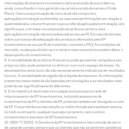
informações diretamente no momento da transmissão da sua ordem ou,
ainda, consultando o risco geral da sua carteira na tela de carteira (Visão
Risco). Caso a sua pontuação de risco atual não comporte a
aplicação/contratação pretendida, ou caso existam limitações em relação à
quantidade e/ou volume financeiro para a referida aplicação/contratação, isto
significa que, com base na composição atual da sua carteira, esta
aplicação/contratação não está adequada ao seu perfil. Em caso de dúvidas
sobre o processo de adequação dos produtos oferecidos pela XP
Investimentos ao seu perfil de investidor, consulte o FAQ. As condições de
mercado, mudanças climáticas e o cenário macroeconômico podem afetar o
desempenho do investimento.
A rentabilidade de produtos financeiros pode apresentar variações e seu
preço ou valor pode aumentar ou diminuir num curto espaço de tempo. Os
desempenhos anteriores não são necessariamente indicativos de resultados
futuros. A rentabilidade divulgada não é líquida de impostos. As informações
presentes neste material são baseadas em simulações e os resultados reais
poderão ser significativamente diferentes.
Este relatório é destinado à circulação exclusiva para a rede de
relacionamento da XP Investimentos, incluindo assessores de
investimentos da XP e clientes da XP, podendo também ser divulgado no site
da XP. Fica proibida sua reprodução ou redistribuição para qualquer pessoa,
no todo ou em parte, qualquer que seja o propósito, sem o prévio
consentimento expresso da XP Investimentos.
0800 77 20202. A Ouvidoria da XP Investimentos tem a missão de servir
de canal de contato sempre que os clientes que não se sentirem satisfeitos