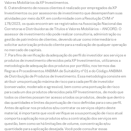
Valores Mobiliários da XP Investimentos.
O atendimento de nossos clientes é realizado por empregados da XP
Investimentos ou por assessores de investimento que desempenham suas
atividades por meio da XP, em conformidade com a Resolução CVM nº
178/2023, os quais encontram-se registrados na Associação Nacional das
Corretoras e Distribuidoras de Títulos e Valores Mobiliários – ANCORD. O
assessor de investimento não pode realizar consultoria, administração ou
gestão de patrimônio de clientes, devendo atuar como intermediário e
solicitar autorização prévia do cliente para a realização de qualquer operação
no mercado de capitais.
Para fins de verificação da adequação do perfil do investidor aos serviços e
produtos de investimento oferecidos pela XP Investimentos, utilizamos a
metodologia de adequação dos produtos por portfólio, nos termos das
Regras e Procedimentos ANBIMA de Suitability nº 01 e do Código ANBIMA
de Distribuição de Produtos de Investimento. Essa metodologia consiste em
atribuir uma pontuação máxima de risco para cada perfil de investidor
(conservador, moderado e agressivo), bem como uma pontuação de risco
para cada um dos produtos oferecidos pela XP Investimentos, de modo que
todos os clientes possam ter acesso a todos os produtos, desde que dentro
das quantidades e limites da pontuação de risco definidas para o seu perfil.
Antes de aplicar nos produtos e/ou contratar os serviços objeto deste
material, é importante que você verifique se a sua pontuação de risco atual
comporta a aplicação nos produtos e/ou a contratação dos serviços em
questão, bem como se há limitações de volume, concentração e/ou
quantidade para a aplicação desejada. Você pode consultar essas