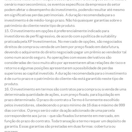
cenário macroeconômico, os eventos específicos da empresa e do setor
podem afetar o desempenho do investimento, podendo resultar até mesmo
em significativas perdas patrimoniais. A duração recomendada para o
investimento é de médio-longo prazo. Não há quaisquer garantias sobre o
patrimônio do cliente neste tipo de produto.
O investimento em opções é preferencialmente indicado para
investidores de perfil agressivo, de acordo com a política de suitability
praticada pela XP Investimentos. No mercado de opções, são negociados
direitos de compra ou venda de um bem por preço fixado em data futura,
devendo o adquirente do direito negociado pagar um prêmio ao vendedor tal
como num acordo seguro. As operações com esses derivativos são
consideradas de risco muito alto por apresentarem altas relações de risco e
retorno e algumas posições apresentarem a possibilidade de perdas
superiores ao capital investido. A duração recomendada para o investimento
é de curto prazo e o patrimônio do cliente não está garantido neste tipo de
produto.
O investimento em termos são contratos para compra ou a venda de uma
determinada quantidade de ações, a um preço fixado, para liquidação em
prazo determinado. O prazo do contrato a Termo é livremente escolhido
pelos investidores, obedecendo o prazo mínimo de 16 dias e máximo de 999
dias corridos. O preço será o valor da ação adicionado de uma parcela
correspondente aos juros – que são fixados livremente em mercado, em
função do prazo do contrato. Toda transação a termo requer um depósito de
garantia. Essas garantias são prestadas em duas formas: cobertura ou
margem.