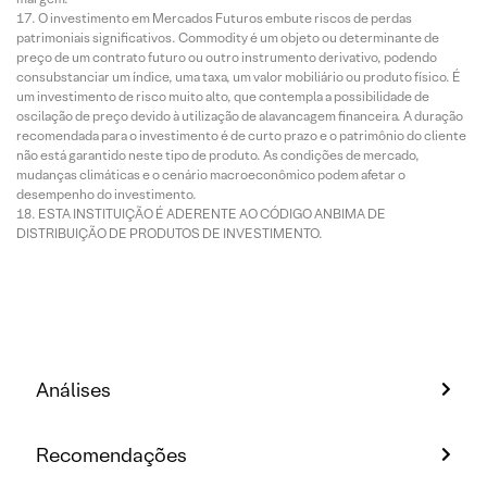
O investimento em Mercados Futuros embute riscos de perdas
patrimoniais significativos. Commodity é um objeto ou determinante de
preço de um contrato futuro ou outro instrumento derivativo, podendo
consubstanciar um índice, uma taxa, um valor mobiliário ou produto físico. É
um investimento de risco muito alto, que contempla a possibilidade de
oscilação de preço devido à utilização de alavancagem financeira. A duração
recomendada para o investimento é de curto prazo e o patrimônio do cliente
não está garantido neste tipo de produto. As condições de mercado,
mudanças climáticas e o cenário macroeconômico podem afetar o
desempenho do investimento.
ESTA INSTITUIÇÃO É ADERENTE AO CÓDIGO ANBIMA DE
DISTRIBUIÇÃO DE PRODUTOS DE INVESTIMENTO.
Análises
Recomendações