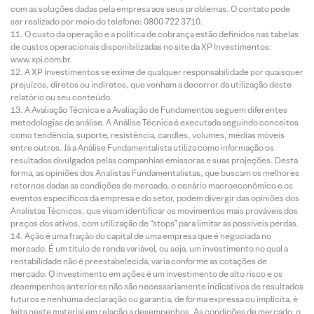
com as soluções dadas pela empresa aos seus problemas. O contato pode
ser realizado por meio do telefone: 0800 722 3710.
O custo da operação e a política de cobrança estão definidos nas tabelas
de custos operacionais disponibilizadas no site da XP Investimentos:
www.xpi.com.br.
A XP Investimentos se exime de qualquer responsabilidade por quaisquer
prejuízos, diretos ou indiretos, que venham a decorrer da utilização deste
relatório ou seu conteúdo.
A Avaliação Técnica e a Avaliação de Fundamentos seguem diferentes
metodologias de análise. A Análise Técnica é executada seguindo conceitos
como tendência, suporte, resistência, candles, volumes, médias móveis
entre outros. Já a Análise Fundamentalista utiliza como informação os
resultados divulgados pelas companhias emissoras e suas projeções. Desta
forma, as opiniões dos Analistas Fundamentalistas, que buscam os melhores
retornos dadas as condições de mercado, o cenário macroeconômico e os
eventos específicos da empresa e do setor, podem divergir das opiniões dos
Analistas Técnicos, que visam identificar os movimentos mais prováveis dos
preços dos ativos, com utilização de “stops” para limitar as possíveis perdas.
Ação é uma fração do capital de uma empresa que é negociada no
mercado. É um título de renda variável, ou seja, um investimento no qual a
rentabilidade não é preestabelecida, varia conforme as cotações de
mercado. O investimento em ações é um investimento de alto risco e os
desempenhos anteriores não são necessariamente indicativos de resultados
futuros e nenhuma declaração ou garantia, de forma expressa ou implícita, é
feita neste material em relação a desempenhos. As condições de mercado, o