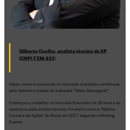
Gilberto Coelho, analista técnico da XP
(CNPI-T EM-832
)
Gibex, como é conhecido no mercado, é analista certificado
pela Apimec e criador do indicador “Gibex Sossegado”.
Começou a trabalhar no mercado financeiro há 26 anos e se
apaixonou pela análise técnica. Foi eleito como a “Melhor
Carteira de Ações” do Brasil em 2017, segundo o Ranking
Exame.