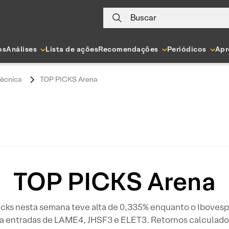
Buscar
os
Análises
Lista de ações
Recomendações
Periódicos
Apr
Técnica
TOP PICKS Arena
TOP PICKS Arena
cks nesta semana teve alta de 0,335% enquanto o Ibovesp
entradas de LAME4, JHSF3 e ELET3. Retornos calculados