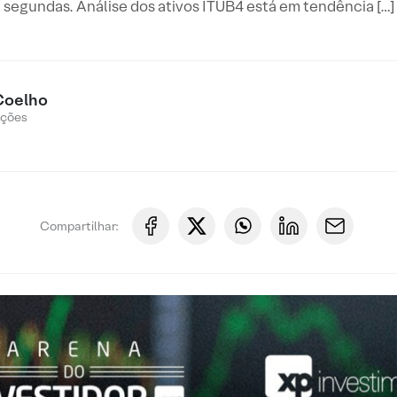
segundas. Análise dos ativos ITUB4 está em tendência […]
Coelho
Ações
Compartilhar: