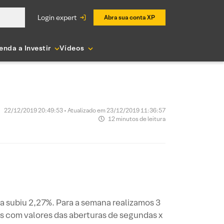
login expert
Abra sua conta XP
enda a Investir
Vídeos
22/12/2019 20:49:53 • Atualizado em 23/12/2019 11:36:57
12 minutos de leitura
a subiu 2,27%. Para a semana realizamos 3
 com valores das aberturas de segundas x