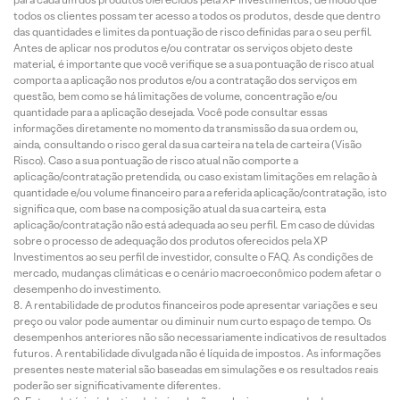
todos os clientes possam ter acesso a todos os produtos, desde que dentro
das quantidades e limites da pontuação de risco definidas para o seu perfil.
Antes de aplicar nos produtos e/ou contratar os serviços objeto deste
material, é importante que você verifique se a sua pontuação de risco atual
comporta a aplicação nos produtos e/ou a contratação dos serviços em
questão, bem como se há limitações de volume, concentração e/ou
quantidade para a aplicação desejada. Você pode consultar essas
informações diretamente no momento da transmissão da sua ordem ou,
ainda, consultando o risco geral da sua carteira na tela de carteira (Visão
Risco). Caso a sua pontuação de risco atual não comporte a
aplicação/contratação pretendida, ou caso existam limitações em relação à
quantidade e/ou volume financeiro para a referida aplicação/contratação, isto
significa que, com base na composição atual da sua carteira, esta
aplicação/contratação não está adequada ao seu perfil. Em caso de dúvidas
sobre o processo de adequação dos produtos oferecidos pela XP
Investimentos ao seu perfil de investidor, consulte o FAQ. As condições de
mercado, mudanças climáticas e o cenário macroeconômico podem afetar o
desempenho do investimento.
A rentabilidade de produtos financeiros pode apresentar variações e seu
preço ou valor pode aumentar ou diminuir num curto espaço de tempo. Os
desempenhos anteriores não são necessariamente indicativos de resultados
futuros. A rentabilidade divulgada não é líquida de impostos. As informações
presentes neste material são baseadas em simulações e os resultados reais
poderão ser significativamente diferentes.