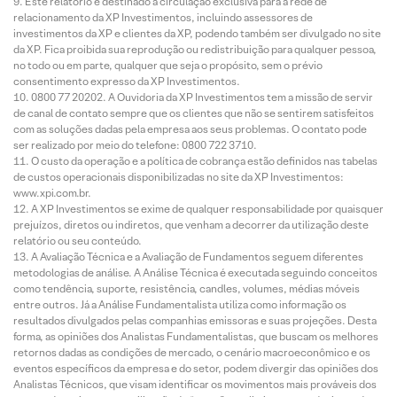
Este relatório é destinado à circulação exclusiva para a rede de
relacionamento da XP Investimentos, incluindo assessores de
investimentos da XP e clientes da XP, podendo também ser divulgado no site
da XP. Fica proibida sua reprodução ou redistribuição para qualquer pessoa,
no todo ou em parte, qualquer que seja o propósito, sem o prévio
consentimento expresso da XP Investimentos.
0800 77 20202. A Ouvidoria da XP Investimentos tem a missão de servir
de canal de contato sempre que os clientes que não se sentirem satisfeitos
com as soluções dadas pela empresa aos seus problemas. O contato pode
ser realizado por meio do telefone: 0800 722 3710.
O custo da operação e a política de cobrança estão definidos nas tabelas
de custos operacionais disponibilizadas no site da XP Investimentos:
www.xpi.com.br.
A XP Investimentos se exime de qualquer responsabilidade por quaisquer
prejuízos, diretos ou indiretos, que venham a decorrer da utilização deste
relatório ou seu conteúdo.
A Avaliação Técnica e a Avaliação de Fundamentos seguem diferentes
metodologias de análise. A Análise Técnica é executada seguindo conceitos
como tendência, suporte, resistência, candles, volumes, médias móveis
entre outros. Já a Análise Fundamentalista utiliza como informação os
resultados divulgados pelas companhias emissoras e suas projeções. Desta
forma, as opiniões dos Analistas Fundamentalistas, que buscam os melhores
retornos dadas as condições de mercado, o cenário macroeconômico e os
eventos específicos da empresa e do setor, podem divergir das opiniões dos
Analistas Técnicos, que visam identificar os movimentos mais prováveis dos