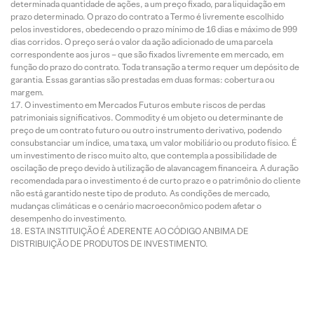
determinada quantidade de ações, a um preço fixado, para liquidação em
prazo determinado. O prazo do contrato a Termo é livremente escolhido
pelos investidores, obedecendo o prazo mínimo de 16 dias e máximo de 999
dias corridos. O preço será o valor da ação adicionado de uma parcela
correspondente aos juros – que são fixados livremente em mercado, em
função do prazo do contrato. Toda transação a termo requer um depósito de
garantia. Essas garantias são prestadas em duas formas: cobertura ou
margem.
O investimento em Mercados Futuros embute riscos de perdas
patrimoniais significativos. Commodity é um objeto ou determinante de
preço de um contrato futuro ou outro instrumento derivativo, podendo
consubstanciar um índice, uma taxa, um valor mobiliário ou produto físico. É
um investimento de risco muito alto, que contempla a possibilidade de
oscilação de preço devido à utilização de alavancagem financeira. A duração
recomendada para o investimento é de curto prazo e o patrimônio do cliente
não está garantido neste tipo de produto. As condições de mercado,
mudanças climáticas e o cenário macroeconômico podem afetar o
desempenho do investimento.
ESTA INSTITUIÇÃO É ADERENTE AO CÓDIGO ANBIMA DE
DISTRIBUIÇÃO DE PRODUTOS DE INVESTIMENTO.