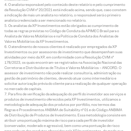
O analista responsável pelo conteúdo deste relatório e pelo cumprimento
da Resolução CVM nº 20/2021 está indicado acima, sendo que, caso constem
a indicação de mais um analista no relatório, o responsável será o primeiro
analista credenciado a ser mencionado no relatório.
Os analistas da XP Investimentos estão obrigados ao cumprimento de
todas as regras previstas no Código de Conduta da APIMEC Brasil para o
Analista de Valores Mobiliários e na Política de Conduta dos Analistas de
Valores Mobiliários da XP Investimentos.
O atendimento de nossos clientes é realizado por empregados da XP
Investimentos ou por assessores de investimento que desempenham suas
atividades por meio da XP, em conformidade com a Resolução CVM nº
178/2023, os quais encontram-se registrados na Associação Nacional das
Corretoras e Distribuidoras de Títulos e Valores Mobiliários – ANCORD. O
assessor de investimento não pode realizar consultoria, administração ou
gestão de patrimônio de clientes, devendo atuar como intermediário e
solicitar autorização prévia do cliente para a realização de qualquer operação
no mercado de capitais.
Para fins de verificação da adequação do perfil do investidor aos serviços e
produtos de investimento oferecidos pela XP Investimentos, utilizamos a
metodologia de adequação dos produtos por portfólio, nos termos das
Regras e Procedimentos ANBIMA de Suitability nº 01 e do Código ANBIMA
de Distribuição de Produtos de Investimento. Essa metodologia consiste em
atribuir uma pontuação máxima de risco para cada perfil de investidor
(conservador, moderado e agressivo), bem como uma pontuação de risco
para cada um dos produtos oferecidos pela XP Investimentos, de modo que