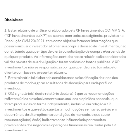
Disclaimer:
Este relatório de análise foi elaborado pela XP Investimentos CCTVM S.A.
(“XP Investimentos ou XP”) de acordo com todas as exigências previstas na
Resolução CVM 20/2021, tem como objetivo fornecer informações que
possam auxiliar o investidor a tomar sua própria decisão de investimento, não
constituindo qualquer tipo de oferta ou solicitação de compra e/ou venda de
qualquer produto. As informações contidas neste relatório são consideradas
válidas na data de sua divulgação e foram obtidas de fontes públicas. A XP
Investimentos não se responsabiliza por qualquer decisão tomada pelo
cliente com base no presente relatório.
Este relatório foi elaborado considerando a classificação de risco dos
produtos de modo a gerar resultados de alocação para cada perfil de
investidor.
O(s) signatário(s) deste relatório declara(m) que as recomendações
refletem única e exclusivamente suas análises e opiniões pessoais, que
foram produzidas de forma independente, inclusive em relação à XP
Investimentos e que estão sujeitas a modificações sem aviso prévio em
decorrência de alterações nas condições de mercado, e que sua(s)
remuneração(es) é(são) indiretamente influenciada por receitas
provenientes dos negócios e operações financeiras realizadas pela XP
Investimentos.