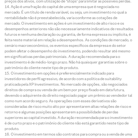
preços dos ativos, com utilização de “stops” para limitar as possíveis perdas.
Ação é uma fração do capital de uma empresa que é negociada no
mercado. É um título de renda variável, ou seja, um investimento no qual a
rentabilidade não é preestabelecida, varia conforme as cotações de
mercado. O investimento em ações é um investimento de alto risco e os
desempenhos anteriores não são necessariamente indicativos de resultados
futuros e nenhuma declaração ou garantia, de forma expressa ou implícita, é
feita neste material em relação a desempenhos. As condições de mercado, o
cenário macroeconômico, os eventos específicos da empresa e do setor
podem afetar o desempenho do investimento, podendo resultar até mesmo
em significativas perdas patrimoniais. A duração recomendada para o
investimento é de médio-longo prazo. Não há quaisquer garantias sobre o
patrimônio do cliente neste tipo de produto.
O investimento em opções é preferencialmente indicado para
investidores de perfil agressivo, de acordo com a política de suitability
praticada pela XP Investimentos. No mercado de opções, são negociados
direitos de compra ou venda de um bem por preço fixado em data futura,
devendo o adquirente do direito negociado pagar um prêmio ao vendedor tal
como num acordo seguro. As operações com esses derivativos são
consideradas de risco muito alto por apresentarem altas relações de risco e
retorno e algumas posições apresentarem a possibilidade de perdas
superiores ao capital investido. A duração recomendada para o investimento
é de curto prazo e o patrimônio do cliente não está garantido neste tipo de
produto.
O investimento em termos são contratos para compra ou a venda de uma