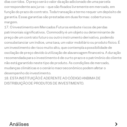
dias corridos. O preço será o valor da ação adicionado de uma parcela
correspondente aos juros – que são fixados livremente em mercado, em
função do prazo do contrato. Toda transação a termo requer um depósito de
garantia. Essas garantias são prestadas em duas formas: cobertura ou
margem.
O investimento em Mercados Futuros embute riscos de perdas
patrimoniais significativos. Commodity é um objeto ou determinante de
preço de um contrato futuro ou outro instrumento derivativo, podendo
consubstanciar um índice, uma taxa, um valor mobiliário ou produto físico. É
um investimento de risco muito alto, que contempla a possibilidade de
oscilação de preço devido à utilização de alavancagem financeira. A duração
recomendada para o investimento é de curto prazo e o patrimônio do cliente
não está garantido neste tipo de produto. As condições de mercado,
mudanças climáticas e o cenário macroeconômico podem afetar o
desempenho do investimento.
ESTA INSTITUIÇÃO É ADERENTE AO CÓDIGO ANBIMA DE
DISTRIBUIÇÃO DE PRODUTOS DE INVESTIMENTO.
Análises