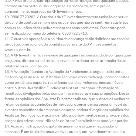
da XP. Fica proibida sua reprodução ou redistribuição para qualquer pessoa,
no todo ou em parte, qualquer que seja o propósito, sem o prévio
consentimento expresso da XP Investimentos.
0800 77 20202. A Ouvidoria da XP Investimentos tem a missão de servir
de canal de contato sempre que os clientes que não se sentirem satisfeitos
com as soluções dadas pela empresa aos seus problemas. O contato pode
ser realizado por meio do telefone: 0800 722 3710.
O custo da operação e a política de cobrança estão definidos nas tabelas
de custos operacionais disponibilizadas no site da XP Investimentos:
www.xpi.com.br.
A XP Investimentos se exime de qualquer responsabilidade por quaisquer
prejuízos, diretos ou indiretos, que venham a decorrer da utilização deste
relatório ou seu conteúdo.
A Avaliação Técnica e a Avaliação de Fundamentos seguem diferentes
metodologias de análise. A Análise Técnica é executada seguindo conceitos
como tendência, suporte, resistência, candles, volumes, médias móveis
entre outros. Já a Análise Fundamentalista utiliza como informação os
resultados divulgados pelas companhias emissoras e suas projeções. Desta
forma, as opiniões dos Analistas Fundamentalistas, que buscam os melhores
retornos dadas as condições de mercado, o cenário macroeconômico e os
eventos específicos da empresa e do setor, podem divergir das opiniões dos
Analistas Técnicos, que visam identificar os movimentos mais prováveis dos
preços dos ativos, com utilização de “stops” para limitar as possíveis perdas.
Ação é uma fração do capital de uma empresa que é negociada no
mercado. É um título de renda variável, ou seja, um investimento no qual a