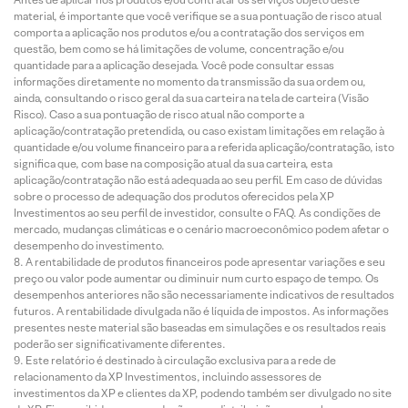
material, é importante que você verifique se a sua pontuação de risco atual
comporta a aplicação nos produtos e/ou a contratação dos serviços em
questão, bem como se há limitações de volume, concentração e/ou
quantidade para a aplicação desejada. Você pode consultar essas
informações diretamente no momento da transmissão da sua ordem ou,
ainda, consultando o risco geral da sua carteira na tela de carteira (Visão
Risco). Caso a sua pontuação de risco atual não comporte a
aplicação/contratação pretendida, ou caso existam limitações em relação à
quantidade e/ou volume financeiro para a referida aplicação/contratação, isto
significa que, com base na composição atual da sua carteira, esta
aplicação/contratação não está adequada ao seu perfil. Em caso de dúvidas
sobre o processo de adequação dos produtos oferecidos pela XP
Investimentos ao seu perfil de investidor, consulte o FAQ. As condições de
mercado, mudanças climáticas e o cenário macroeconômico podem afetar o
desempenho do investimento.
A rentabilidade de produtos financeiros pode apresentar variações e seu
preço ou valor pode aumentar ou diminuir num curto espaço de tempo. Os
desempenhos anteriores não são necessariamente indicativos de resultados
futuros. A rentabilidade divulgada não é líquida de impostos. As informações
presentes neste material são baseadas em simulações e os resultados reais
poderão ser significativamente diferentes.
Este relatório é destinado à circulação exclusiva para a rede de
relacionamento da XP Investimentos, incluindo assessores de
investimentos da XP e clientes da XP, podendo também ser divulgado no site