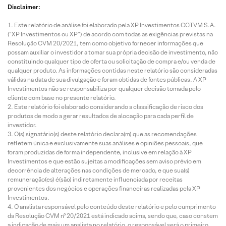
Disclaimer:
Este relatório de análise foi elaborado pela XP Investimentos CCTVM S.A.
(“XP Investimentos ou XP”) de acordo com todas as exigências previstas na
Resolução CVM 20/2021, tem como objetivo fornecer informações que
possam auxiliar o investidor a tomar sua própria decisão de investimento, não
constituindo qualquer tipo de oferta ou solicitação de compra e/ou venda de
qualquer produto. As informações contidas neste relatório são consideradas
válidas na data de sua divulgação e foram obtidas de fontes públicas. A XP
Investimentos não se responsabiliza por qualquer decisão tomada pelo
cliente com base no presente relatório.
Este relatório foi elaborado considerando a classificação de risco dos
produtos de modo a gerar resultados de alocação para cada perfil de
investidor.
O(s) signatário(s) deste relatório declara(m) que as recomendações
refletem única e exclusivamente suas análises e opiniões pessoais, que
foram produzidas de forma independente, inclusive em relação à XP
Investimentos e que estão sujeitas a modificações sem aviso prévio em
decorrência de alterações nas condições de mercado, e que sua(s)
remuneração(es) é(são) indiretamente influenciada por receitas
provenientes dos negócios e operações financeiras realizadas pela XP
Investimentos.
O analista responsável pelo conteúdo deste relatório e pelo cumprimento
da Resolução CVM nº 20/2021 está indicado acima, sendo que, caso constem
a indicação de mais um analista no relatório, o responsável será o primeiro