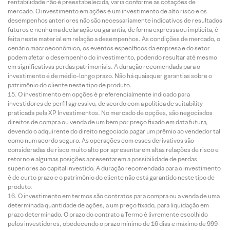
rentabilidade não é preestabelecida, varia conforme as cotações de
mercado. O investimento em ações é um investimento de alto risco e os
desempenhos anteriores não são necessariamente indicativos de resultados
futuros e nenhuma declaração ou garantia, de forma expressa ou implícita, é
feita neste material em relação a desempenhos. As condições de mercado, o
cenário macroeconômico, os eventos específicos da empresa e do setor
podem afetar o desempenho do investimento, podendo resultar até mesmo
em significativas perdas patrimoniais. A duração recomendada para o
investimento é de médio-longo prazo. Não há quaisquer garantias sobre o
patrimônio do cliente neste tipo de produto.
O investimento em opções é preferencialmente indicado para
investidores de perfil agressivo, de acordo com a política de suitability
praticada pela XP Investimentos. No mercado de opções, são negociados
direitos de compra ou venda de um bem por preço fixado em data futura,
devendo o adquirente do direito negociado pagar um prêmio ao vendedor tal
como num acordo seguro. As operações com esses derivativos são
consideradas de risco muito alto por apresentarem altas relações de risco e
retorno e algumas posições apresentarem a possibilidade de perdas
superiores ao capital investido. A duração recomendada para o investimento
é de curto prazo e o patrimônio do cliente não está garantido neste tipo de
produto.
O investimento em termos são contratos para compra ou a venda de uma
determinada quantidade de ações, a um preço fixado, para liquidação em
prazo determinado. O prazo do contrato a Termo é livremente escolhido
pelos investidores, obedecendo o prazo mínimo de 16 dias e máximo de 999