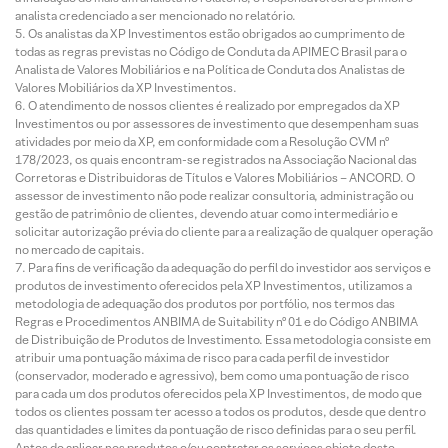
analista credenciado a ser mencionado no relatório.
Os analistas da XP Investimentos estão obrigados ao cumprimento de
todas as regras previstas no Código de Conduta da APIMEC Brasil para o
Analista de Valores Mobiliários e na Política de Conduta dos Analistas de
Valores Mobiliários da XP Investimentos.
O atendimento de nossos clientes é realizado por empregados da XP
Investimentos ou por assessores de investimento que desempenham suas
atividades por meio da XP, em conformidade com a Resolução CVM nº
178/2023, os quais encontram-se registrados na Associação Nacional das
Corretoras e Distribuidoras de Títulos e Valores Mobiliários – ANCORD. O
assessor de investimento não pode realizar consultoria, administração ou
gestão de patrimônio de clientes, devendo atuar como intermediário e
solicitar autorização prévia do cliente para a realização de qualquer operação
no mercado de capitais.
Para fins de verificação da adequação do perfil do investidor aos serviços e
produtos de investimento oferecidos pela XP Investimentos, utilizamos a
metodologia de adequação dos produtos por portfólio, nos termos das
Regras e Procedimentos ANBIMA de Suitability nº 01 e do Código ANBIMA
de Distribuição de Produtos de Investimento. Essa metodologia consiste em
atribuir uma pontuação máxima de risco para cada perfil de investidor
(conservador, moderado e agressivo), bem como uma pontuação de risco
para cada um dos produtos oferecidos pela XP Investimentos, de modo que
todos os clientes possam ter acesso a todos os produtos, desde que dentro
das quantidades e limites da pontuação de risco definidas para o seu perfil.
Antes de aplicar nos produtos e/ou contratar os serviços objeto deste