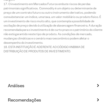
O investimento em Mercados Futuros embute riscos de perdas
patrimoniais significativos. Commodity é um objeto ou determinante de
preço de um contrato futuro ou outro instrumento derivativo, podendo
consubstanciar um índice, uma taxa, um valor mobiliário ou produto físico. É
um investimento de risco muito alto, que contempla a possibilidade de
oscilação de preço devido à utilização de alavancagem financeira. A duração
recomendada para o investimento é de curto prazo e o patrimônio do cliente
não está garantido neste tipo de produto. As condições de mercado,
mudanças climáticas e o cenário macroeconômico podem afetar o
desempenho do investimento.
ESTA INSTITUIÇÃO É ADERENTE AO CÓDIGO ANBIMA DE
DISTRIBUIÇÃO DE PRODUTOS DE INVESTIMENTO.
Análises
Recomendações