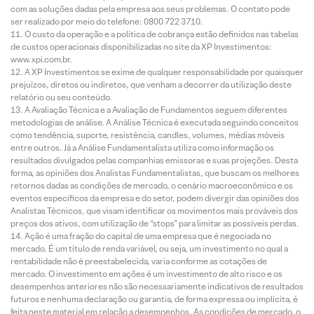
com as soluções dadas pela empresa aos seus problemas. O contato pode
ser realizado por meio do telefone: 0800 722 3710.
O custo da operação e a política de cobrança estão definidos nas tabelas
de custos operacionais disponibilizadas no site da XP Investimentos:
www.xpi.com.br.
A XP Investimentos se exime de qualquer responsabilidade por quaisquer
prejuízos, diretos ou indiretos, que venham a decorrer da utilização deste
relatório ou seu conteúdo.
A Avaliação Técnica e a Avaliação de Fundamentos seguem diferentes
metodologias de análise. A Análise Técnica é executada seguindo conceitos
como tendência, suporte, resistência, candles, volumes, médias móveis
entre outros. Já a Análise Fundamentalista utiliza como informação os
resultados divulgados pelas companhias emissoras e suas projeções. Desta
forma, as opiniões dos Analistas Fundamentalistas, que buscam os melhores
retornos dadas as condições de mercado, o cenário macroeconômico e os
eventos específicos da empresa e do setor, podem divergir das opiniões dos
Analistas Técnicos, que visam identificar os movimentos mais prováveis dos
preços dos ativos, com utilização de “stops” para limitar as possíveis perdas.
Ação é uma fração do capital de uma empresa que é negociada no
mercado. É um título de renda variável, ou seja, um investimento no qual a
rentabilidade não é preestabelecida, varia conforme as cotações de
mercado. O investimento em ações é um investimento de alto risco e os
desempenhos anteriores não são necessariamente indicativos de resultados
futuros e nenhuma declaração ou garantia, de forma expressa ou implícita, é
feita neste material em relação a desempenhos. As condições de mercado, o