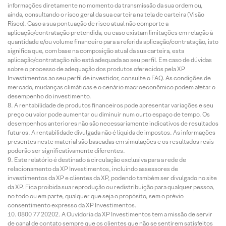
informações diretamente no momento da transmissão da sua ordem ou,
ainda, consultando o risco geral da sua carteira na tela de carteira (Visão
Risco). Caso a sua pontuação de risco atual não comporte a
aplicação/contratação pretendida, ou caso existam limitações em relação à
quantidade e/ou volume financeiro para a referida aplicação/contratação, isto
significa que, com base na composição atual da sua carteira, esta
aplicação/contratação não está adequada ao seu perfil. Em caso de dúvidas
sobre o processo de adequação dos produtos oferecidos pela XP
Investimentos ao seu perfil de investidor, consulte o FAQ. As condições de
mercado, mudanças climáticas e o cenário macroeconômico podem afetar o
desempenho do investimento.
A rentabilidade de produtos financeiros pode apresentar variações e seu
preço ou valor pode aumentar ou diminuir num curto espaço de tempo. Os
desempenhos anteriores não são necessariamente indicativos de resultados
futuros. A rentabilidade divulgada não é líquida de impostos. As informações
presentes neste material são baseadas em simulações e os resultados reais
poderão ser significativamente diferentes.
Este relatório é destinado à circulação exclusiva para a rede de
relacionamento da XP Investimentos, incluindo assessores de
investimentos da XP e clientes da XP, podendo também ser divulgado no site
da XP. Fica proibida sua reprodução ou redistribuição para qualquer pessoa,
no todo ou em parte, qualquer que seja o propósito, sem o prévio
consentimento expresso da XP Investimentos.
0800 77 20202. A Ouvidoria da XP Investimentos tem a missão de servir
de canal de contato sempre que os clientes que não se sentirem satisfeitos