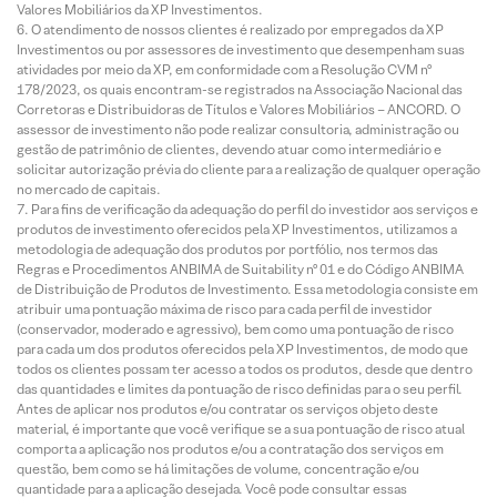
Valores Mobiliários da XP Investimentos.
O atendimento de nossos clientes é realizado por empregados da XP
Investimentos ou por assessores de investimento que desempenham suas
atividades por meio da XP, em conformidade com a Resolução CVM nº
178/2023, os quais encontram-se registrados na Associação Nacional das
Corretoras e Distribuidoras de Títulos e Valores Mobiliários – ANCORD. O
assessor de investimento não pode realizar consultoria, administração ou
gestão de patrimônio de clientes, devendo atuar como intermediário e
solicitar autorização prévia do cliente para a realização de qualquer operação
no mercado de capitais.
Para fins de verificação da adequação do perfil do investidor aos serviços e
produtos de investimento oferecidos pela XP Investimentos, utilizamos a
metodologia de adequação dos produtos por portfólio, nos termos das
Regras e Procedimentos ANBIMA de Suitability nº 01 e do Código ANBIMA
de Distribuição de Produtos de Investimento. Essa metodologia consiste em
atribuir uma pontuação máxima de risco para cada perfil de investidor
(conservador, moderado e agressivo), bem como uma pontuação de risco
para cada um dos produtos oferecidos pela XP Investimentos, de modo que
todos os clientes possam ter acesso a todos os produtos, desde que dentro
das quantidades e limites da pontuação de risco definidas para o seu perfil.
Antes de aplicar nos produtos e/ou contratar os serviços objeto deste
material, é importante que você verifique se a sua pontuação de risco atual
comporta a aplicação nos produtos e/ou a contratação dos serviços em
questão, bem como se há limitações de volume, concentração e/ou
quantidade para a aplicação desejada. Você pode consultar essas