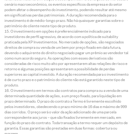
cenário macroeconômico, os eventos específicos da empresa e do setor
podem afetar o desempenho do investimento, podendo resultar até mesmo
em significativas perdas patrimoniais. A duração recomendada para o
investimento é de médio-longo prazo. Não há quaisquer garantias sobre o
patrimônio do cliente neste tipo de produto.
O investimento em opções é preferencialmente indicado para
investidores de perfil agressivo, de acordo com a política de suitability
praticada pela XP Investimentos. No mercado de opções, são negociados
direitos de compra ou venda de um bem por preço fixado em data futura,
devendo o adquirente do direito negociado pagar um prêmio ao vendedor tal
como num acordo seguro. As operações com esses derivativos são
consideradas de risco muito alto por apresentarem altas relações de risco e
retorno e algumas posições apresentarem a possibilidade de perdas
superiores ao capital investido. A duração recomendada para o investimento
é de curto prazo e o patrimônio do cliente não está garantido neste tipo de
produto.
O investimento em termos são contratos para compra ou a venda de uma
determinada quantidade de ações, a um preço fixado, para liquidação em
prazo determinado. O prazo do contrato a Termo é livremente escolhido
pelos investidores, obedecendo o prazo mínimo de 16 dias e máximo de 999
dias corridos. O preço será o valor da ação adicionado de uma parcela
correspondente aos juros – que são fixados livremente em mercado, em
função do prazo do contrato. Toda transação a termo requer um depósito de
garantia. Essas garantias são prestadas em duas formas: cobertura ou
margem.