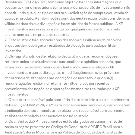
Resolução CVM 20/2021, tem como objetivo fornecer informações que
possam auxiliar o investidor a tomar sua própria decisão de investimento, não
constituindo qualquer tipo de oferta ou solicitação de compra e/ou venda de
qualquer produto. As informações contidas neste relatório são consideradas
válidas na data de sua divulgação e foram obtidas de fontes públicas. A XP
Investimentos não se responsabiliza por qualquer decisão tomada pelo
cliente com base no presente relatório.
Este relatório foi elaborado considerando a classificação de risco dos
produtos de modo a gerar resultados de alocação para cada perfil de
investidor.
O(s) signatário(s) deste relatório declara(m) que as recomendações
refletem única e exclusivamente suas análises e opiniões pessoais, que
foram produzidas de forma independente, inclusive em relação à XP
Investimentos e que estão sujeitas a modificações sem aviso prévio em
decorrência de alterações nas condições de mercado, e que sua(s)
remuneração(es) é(são) indiretamente influenciada por receitas
provenientes dos negócios e operações financeiras realizadas pela XP
Investimentos.
O analista responsável pelo conteúdo deste relatório e pelo cumprimento
da Resolução CVM nº 20/2021 está indicado acima, sendo que, caso constem
a indicação de mais um analista no relatório, o responsável será o primeiro
analista credenciado a ser mencionado no relatório.
Os analistas da XP Investimentos estão obrigados ao cumprimento de
todas as regras previstas no Código de Conduta da APIMEC Brasil para o
Analista de Valores Mobiliários e na Política de Conduta dos Analistas de