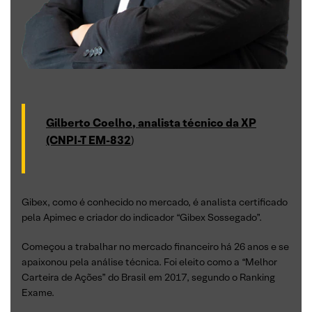
Gilberto Coelho, analista técnico da XP
(CNPI-T EM-832
)
Gibex, como é conhecido no mercado, é analista certificado
pela Apimec e criador do indicador “Gibex Sossegado”.
Começou a trabalhar no mercado financeiro há 26 anos e se
apaixonou pela análise técnica. Foi eleito como a “Melhor
Carteira de Ações” do Brasil em 2017, segundo o Ranking
Exame.