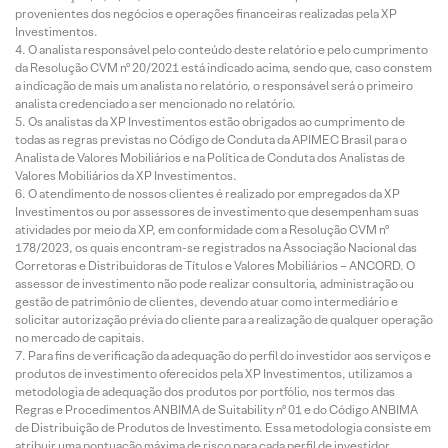
provenientes dos negócios e operações financeiras realizadas pela XP
Investimentos.
O analista responsável pelo conteúdo deste relatório e pelo cumprimento
da Resolução CVM nº 20/2021 está indicado acima, sendo que, caso constem
a indicação de mais um analista no relatório, o responsável será o primeiro
analista credenciado a ser mencionado no relatório.
Os analistas da XP Investimentos estão obrigados ao cumprimento de
todas as regras previstas no Código de Conduta da APIMEC Brasil para o
Analista de Valores Mobiliários e na Política de Conduta dos Analistas de
Valores Mobiliários da XP Investimentos.
O atendimento de nossos clientes é realizado por empregados da XP
Investimentos ou por assessores de investimento que desempenham suas
atividades por meio da XP, em conformidade com a Resolução CVM nº
178/2023, os quais encontram-se registrados na Associação Nacional das
Corretoras e Distribuidoras de Títulos e Valores Mobiliários – ANCORD. O
assessor de investimento não pode realizar consultoria, administração ou
gestão de patrimônio de clientes, devendo atuar como intermediário e
solicitar autorização prévia do cliente para a realização de qualquer operação
no mercado de capitais.
Para fins de verificação da adequação do perfil do investidor aos serviços e
produtos de investimento oferecidos pela XP Investimentos, utilizamos a
metodologia de adequação dos produtos por portfólio, nos termos das
Regras e Procedimentos ANBIMA de Suitability nº 01 e do Código ANBIMA
de Distribuição de Produtos de Investimento. Essa metodologia consiste em
atribuir uma pontuação máxima de risco para cada perfil de investidor