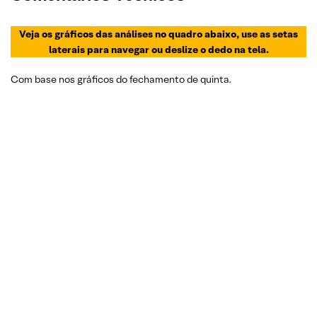
Veja os gráficos das análises no quadro abaixo, use as setas
laterais para navegar ou deslize o dedo na tela.
Com base nos gráficos do fechamento de quinta.