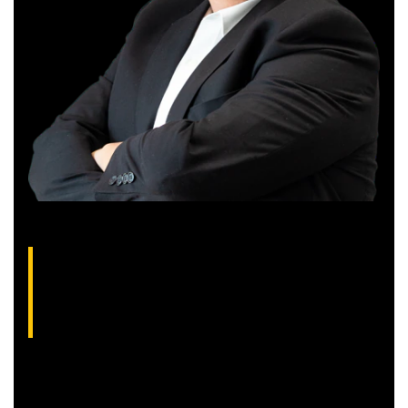
Gilberto Coelho, analista técnico da XP
(CNPI-T EM-832
)
Gibex, como é conhecido no mercado, é analista certificado
pela Apimec e criador do indicador “Gibex Sossegado”.