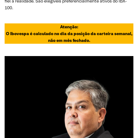
fiel a realidade. São elegíveis preferencialmente ativos do IBX-
100.
Atenção:
O Ibovespa é calculado no dia da posição da carteira semanal,
não em mês fechado.
ANALISTA RESPONSÁVEL