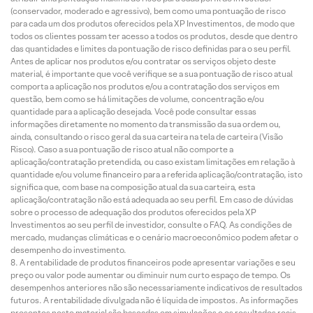
(conservador, moderado e agressivo), bem como uma pontuação de risco
para cada um dos produtos oferecidos pela XP Investimentos, de modo que
todos os clientes possam ter acesso a todos os produtos, desde que dentro
das quantidades e limites da pontuação de risco definidas para o seu perfil.
Antes de aplicar nos produtos e/ou contratar os serviços objeto deste
material, é importante que você verifique se a sua pontuação de risco atual
comporta a aplicação nos produtos e/ou a contratação dos serviços em
questão, bem como se há limitações de volume, concentração e/ou
quantidade para a aplicação desejada. Você pode consultar essas
informações diretamente no momento da transmissão da sua ordem ou,
ainda, consultando o risco geral da sua carteira na tela de carteira (Visão
Risco). Caso a sua pontuação de risco atual não comporte a
aplicação/contratação pretendida, ou caso existam limitações em relação à
quantidade e/ou volume financeiro para a referida aplicação/contratação, isto
significa que, com base na composição atual da sua carteira, esta
aplicação/contratação não está adequada ao seu perfil. Em caso de dúvidas
sobre o processo de adequação dos produtos oferecidos pela XP
Investimentos ao seu perfil de investidor, consulte o FAQ. As condições de
mercado, mudanças climáticas e o cenário macroeconômico podem afetar o
desempenho do investimento.
A rentabilidade de produtos financeiros pode apresentar variações e seu
preço ou valor pode aumentar ou diminuir num curto espaço de tempo. Os
desempenhos anteriores não são necessariamente indicativos de resultados
futuros. A rentabilidade divulgada não é líquida de impostos. As informações
presentes neste material são baseadas em simulações e os resultados reais