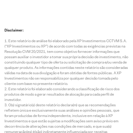
Disclaimer:
Este relatório de análise foi elaborado pela XP Investimentos CCTVM S.A.
(“XP Investimentos ou XP”) de acordo com todas as exigências previstas na
Resolução CVM 20/2021, tem como objetivo fornecer informações que
possam auxiliar o investidor a tomar sua própria decisão de investimento, não
constituindo qualquer tipo de oferta ou solicitação de compra e/ou venda de
qualquer produto. As informações contidas neste relatório são consideradas
válidas na data de sua divulgação e foram obtidas de fontes públicas. A XP
Investimentos não se responsabiliza por qualquer decisão tomada pelo
cliente com base no presente relatório.
Este relatório foi elaborado considerando a classificação de risco dos
produtos de modo a gerar resultados de alocação para cada perfil de
investidor.
O(s) signatário(s) deste relatório declara(m) que as recomendações
refletem única e exclusivamente suas análises e opiniões pessoais, que
foram produzidas de forma independente, inclusive em relação à XP
Investimentos e que estão sujeitas a modificações sem aviso prévio em
decorrência de alterações nas condições de mercado, e que sua(s)
remuneração(es) é(são) indiretamente influenciada por receitas