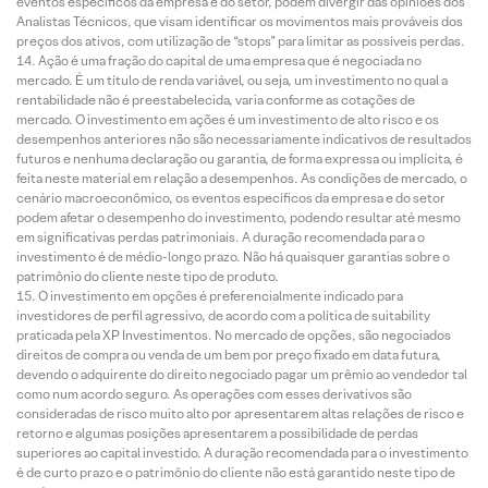
eventos específicos da empresa e do setor, podem divergir das opiniões dos
Analistas Técnicos, que visam identificar os movimentos mais prováveis dos
preços dos ativos, com utilização de “stops” para limitar as possíveis perdas.
Ação é uma fração do capital de uma empresa que é negociada no
mercado. É um título de renda variável, ou seja, um investimento no qual a
rentabilidade não é preestabelecida, varia conforme as cotações de
mercado. O investimento em ações é um investimento de alto risco e os
desempenhos anteriores não são necessariamente indicativos de resultados
futuros e nenhuma declaração ou garantia, de forma expressa ou implícita, é
feita neste material em relação a desempenhos. As condições de mercado, o
cenário macroeconômico, os eventos específicos da empresa e do setor
podem afetar o desempenho do investimento, podendo resultar até mesmo
em significativas perdas patrimoniais. A duração recomendada para o
investimento é de médio-longo prazo. Não há quaisquer garantias sobre o
patrimônio do cliente neste tipo de produto.
O investimento em opções é preferencialmente indicado para
investidores de perfil agressivo, de acordo com a política de suitability
praticada pela XP Investimentos. No mercado de opções, são negociados
direitos de compra ou venda de um bem por preço fixado em data futura,
devendo o adquirente do direito negociado pagar um prêmio ao vendedor tal
como num acordo seguro. As operações com esses derivativos são
consideradas de risco muito alto por apresentarem altas relações de risco e
retorno e algumas posições apresentarem a possibilidade de perdas
superiores ao capital investido. A duração recomendada para o investimento
é de curto prazo e o patrimônio do cliente não está garantido neste tipo de