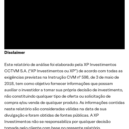
Começou a trabalhar no mercado financeiro há 26 anos e se
apaixonou pela análise técnica. Foi eleito como a “Melhor
Carteira de Ações” do Brasil em 2017, segundo o Ranking
Exame.
Disclaimer
Este relatório de análise foi elaborado pela XP Investimentos
CCTVM S.A. (“XP Investimentos ou XP”) de acordo com todas as
exigências previstas na Instrução CVM nº 598, de 3 de maio de
2018, tem como objetivo fornecer informações que possam
auxiliar o investidor a tomar sua própria decisão de investimento,
não constituindo qualquer tipo de oferta ou solicitação de
compra e/ou venda de qualquer produto. As informações contidas
neste relatório são consideradas válidas na data de sua
divulgação e foram obtidas de fontes públicas. A XP
Investimentos não se responsabiliza por qualquer decisão
tomada pelo cliente com base no presente relatório.