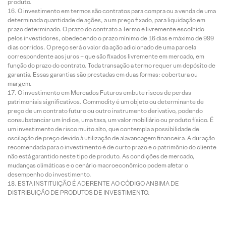
produto.
O investimento em termos são contratos para compra ou a venda de uma
determinada quantidade de ações, a um preço fixado, para liquidação em
prazo determinado. O prazo do contrato a Termo é livremente escolhido
pelos investidores, obedecendo o prazo mínimo de 16 dias e máximo de 999
dias corridos. O preço será o valor da ação adicionado de uma parcela
correspondente aos juros – que são fixados livremente em mercado, em
função do prazo do contrato. Toda transação a termo requer um depósito de
garantia. Essas garantias são prestadas em duas formas: cobertura ou
margem.
O investimento em Mercados Futuros embute riscos de perdas
patrimoniais significativos. Commodity é um objeto ou determinante de
preço de um contrato futuro ou outro instrumento derivativo, podendo
consubstanciar um índice, uma taxa, um valor mobiliário ou produto físico. É
um investimento de risco muito alto, que contempla a possibilidade de
oscilação de preço devido à utilização de alavancagem financeira. A duração
recomendada para o investimento é de curto prazo e o patrimônio do cliente
não está garantido neste tipo de produto. As condições de mercado,
mudanças climáticas e o cenário macroeconômico podem afetar o
desempenho do investimento.
ESTA INSTITUIÇÃO É ADERENTE AO CÓDIGO ANBIMA DE
DISTRIBUIÇÃO DE PRODUTOS DE INVESTIMENTO.