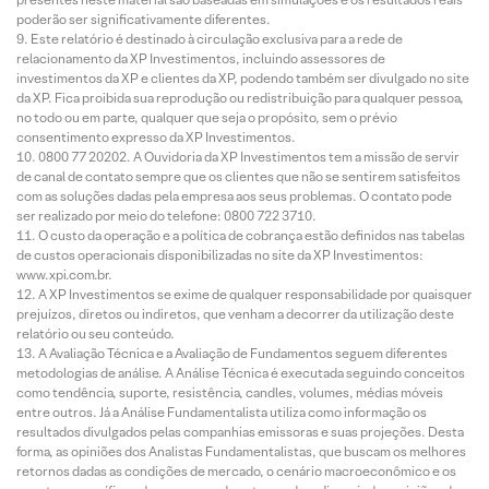
poderão ser significativamente diferentes.
Este relatório é destinado à circulação exclusiva para a rede de
relacionamento da XP Investimentos, incluindo assessores de
investimentos da XP e clientes da XP, podendo também ser divulgado no site
da XP. Fica proibida sua reprodução ou redistribuição para qualquer pessoa,
no todo ou em parte, qualquer que seja o propósito, sem o prévio
consentimento expresso da XP Investimentos.
0800 77 20202. A Ouvidoria da XP Investimentos tem a missão de servir
de canal de contato sempre que os clientes que não se sentirem satisfeitos
com as soluções dadas pela empresa aos seus problemas. O contato pode
ser realizado por meio do telefone: 0800 722 3710.
O custo da operação e a política de cobrança estão definidos nas tabelas
de custos operacionais disponibilizadas no site da XP Investimentos:
www.xpi.com.br.
A XP Investimentos se exime de qualquer responsabilidade por quaisquer
prejuízos, diretos ou indiretos, que venham a decorrer da utilização deste
relatório ou seu conteúdo.
A Avaliação Técnica e a Avaliação de Fundamentos seguem diferentes
metodologias de análise. A Análise Técnica é executada seguindo conceitos
como tendência, suporte, resistência, candles, volumes, médias móveis
entre outros. Já a Análise Fundamentalista utiliza como informação os
resultados divulgados pelas companhias emissoras e suas projeções. Desta
forma, as opiniões dos Analistas Fundamentalistas, que buscam os melhores
retornos dadas as condições de mercado, o cenário macroeconômico e os