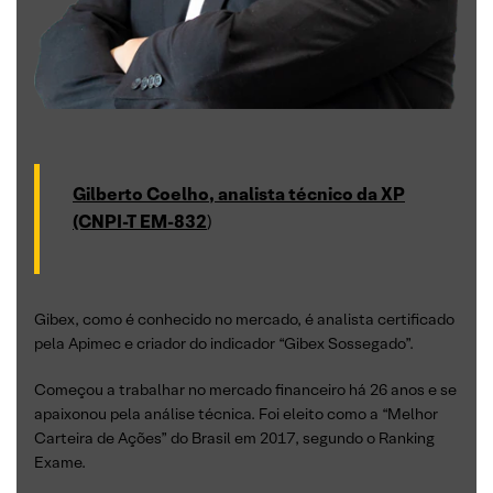
Gilberto Coelho, analista técnico da XP
(CNPI-T EM-832
)
Gibex, como é conhecido no mercado, é analista certificado
pela Apimec e criador do indicador “Gibex Sossegado”.
Começou a trabalhar no mercado financeiro há 26 anos e se
apaixonou pela análise técnica. Foi eleito como a “Melhor
Carteira de Ações” do Brasil em 2017, segundo o Ranking
Exame.