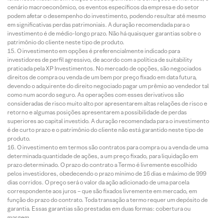
cenário macroeconômico, os eventos específicos da empresa e do setor
podem afetar o desempenho do investimento, podendo resultar até mesmo
em significativas perdas patrimoniais. A duração recomendada para o
investimento é de médio-longo prazo. Não há quaisquer garantias sobre o
patrimônio do cliente neste tipo de produto.
O investimento em opções é preferencialmente indicado para
investidores de perfil agressivo, de acordo com a política de suitability
praticada pela XP Investimentos. No mercado de opções, são negociados
direitos de compra ou venda de um bem por preço fixado em data futura,
devendo o adquirente do direito negociado pagar um prêmio ao vendedor tal
como num acordo seguro. As operações com esses derivativos são
consideradas de risco muito alto por apresentarem altas relações de risco e
retorno e algumas posições apresentarem a possibilidade de perdas
superiores ao capital investido. A duração recomendada para o investimento
é de curto prazo e o patrimônio do cliente não está garantido neste tipo de
produto.
O investimento em termos são contratos para compra ou a venda de uma
determinada quantidade de ações, a um preço fixado, para liquidação em
prazo determinado. O prazo do contrato a Termo é livremente escolhido
pelos investidores, obedecendo o prazo mínimo de 16 dias e máximo de 999
dias corridos. O preço será o valor da ação adicionado de uma parcela
correspondente aos juros – que são fixados livremente em mercado, em
função do prazo do contrato. Toda transação a termo requer um depósito de
garantia. Essas garantias são prestadas em duas formas: cobertura ou
margem.