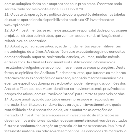
com as soluções dadas pela empresa aos seus problemas. O contato pode
ser realizado por meio do telefone: 0800 722 3710.
O custo da operação e a política de cobrança estão definidos nas tabelas
de custos operacionais disponibilizadas no site da XP Investimentos:
www.xpi.com.br.
A XP Investimentos se exime de qualquer responsabilidade por quaisquer
prejuízos, diretos ou indiretos, que venham a decorrer da utilização deste
relatório ou seu conteúdo.
A Avaliação Técnica e a Avaliação de Fundamentos seguem diferentes
metodologias de análise. A Análise Técnica é executada seguindo conceitos
como tendência, suporte, resistência, candles, volumes, médias móveis
entre outros. Já a Análise Fundamentalista utiliza como informação os
resultados divulgados pelas companhias emissoras e suas projeções. Desta
forma, as opiniões dos Analistas Fundamentalistas, que buscam os melhores
retornos dadas as condições de mercado, o cenário macroeconômico e os
eventos específicos da empresa e do setor, podem divergir das opiniões dos
Analistas Técnicos, que visam identificar os movimentos mais prováveis dos
preços dos ativos, com utilização de “stops” para limitar as possíveis perdas.
Ação é uma fração do capital de uma empresa que é negociada no
mercado. É um título de renda variável, ou seja, um investimento no qual a
rentabilidade não é preestabelecida, varia conforme as cotações de
mercado. O investimento em ações é um investimento de alto risco e os
desempenhos anteriores não são necessariamente indicativos de resultados
futuros e nenhuma declaração ou garantia, de forma expressa ou implícita, é
feita neste material em relação a desempenhos. As condições de mercado, o