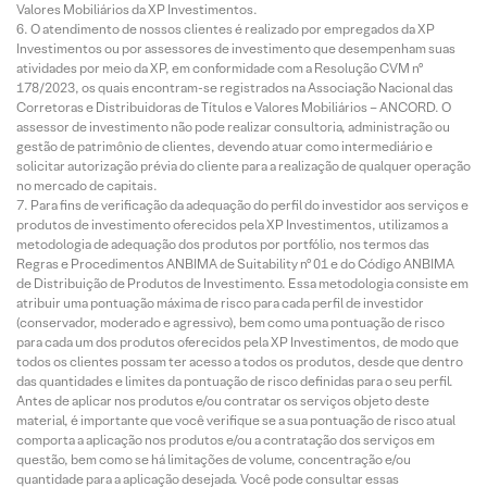
Valores Mobiliários da XP Investimentos.
O atendimento de nossos clientes é realizado por empregados da XP
Investimentos ou por assessores de investimento que desempenham suas
atividades por meio da XP, em conformidade com a Resolução CVM nº
178/2023, os quais encontram-se registrados na Associação Nacional das
Corretoras e Distribuidoras de Títulos e Valores Mobiliários – ANCORD. O
assessor de investimento não pode realizar consultoria, administração ou
gestão de patrimônio de clientes, devendo atuar como intermediário e
solicitar autorização prévia do cliente para a realização de qualquer operação
no mercado de capitais.
Para fins de verificação da adequação do perfil do investidor aos serviços e
produtos de investimento oferecidos pela XP Investimentos, utilizamos a
metodologia de adequação dos produtos por portfólio, nos termos das
Regras e Procedimentos ANBIMA de Suitability nº 01 e do Código ANBIMA
de Distribuição de Produtos de Investimento. Essa metodologia consiste em
atribuir uma pontuação máxima de risco para cada perfil de investidor
(conservador, moderado e agressivo), bem como uma pontuação de risco
para cada um dos produtos oferecidos pela XP Investimentos, de modo que
todos os clientes possam ter acesso a todos os produtos, desde que dentro
das quantidades e limites da pontuação de risco definidas para o seu perfil.
Antes de aplicar nos produtos e/ou contratar os serviços objeto deste
material, é importante que você verifique se a sua pontuação de risco atual
comporta a aplicação nos produtos e/ou a contratação dos serviços em
questão, bem como se há limitações de volume, concentração e/ou
quantidade para a aplicação desejada. Você pode consultar essas