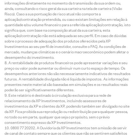
informações diretamente no momento da transmissão da sua ordem ou,
ainda, consultando o risco geral da sua carteira na tela de carteira (Visão
Risco). Caso a sua pontuação de risco atual não comporte a
aplicação/contratação pretendida, ou caso existam limitações em relação à
quantidade e/ou volume financeiro para a referida aplicação/contratação, isto
significa que, com base na composição atual da sua carteira, esta
aplicação/contratação não está adequada ao seu perfil. Em caso de dúvidas
sobre o processo de adequação dos produtos oferecidos pela XP
Investimentos ao seu perfil de investidor, consulte o FAQ. As condições de
mercado, mudanças climáticas e o cenário macroeconômico podem afetar o
desempenho do investimento.
A rentabilidade de produtos financeiros pode apresentar variações e seu
preço ou valor pode aumentar ou diminuir num curto espaço de tempo. Os
desempenhos anteriores não são necessariamente indicativos de resultados
futuros. A rentabilidade divulgada não é líquida de impostos. As informações
presentes neste material são baseadas em simulações e os resultados reais
poderão ser significativamente diferentes.
Este relatório é destinado à circulação exclusiva para a rede de
relacionamento da XP Investimentos, incluindo assessores de
investimentos da XP e clientes da XP, podendo também ser divulgado no site
da XP. Fica proibida sua reprodução ou redistribuição para qualquer pessoa,
no todo ou em parte, qualquer que seja o propósito, sem o prévio
consentimento expresso da XP Investimentos.
0800 77 20202. A Ouvidoria da XP Investimentos tem a missão de servir
de canal de contato sempre que os clientes que não se sentirem satisfeitos