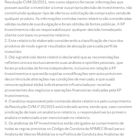
Resolução CVM 20/2021, tem como objetivo fornecer informações que
possam auxiliar o investidor a tomar sua própria decisão de investimento, não
constituindo qualquer tipo de oferta ou solicitação de compra e/ou venda de
qualquer produto. As informações contidas neste relatório são consideradas
válidas na data de sua divulgação e foram obtidas de fontes públicas. A XP
Investimentos não se responsabiliza por qualquer decisão tomada pelo
cliente com base no presente relatório.
Este relatório foi elaborado considerando a classificação de risco dos
produtos de modo a gerar resultados de alocação para cada perfil de
investidor.
O(s) signatário(s) deste relatório declara(m) que as recomendações
refletem única e exclusivamente suas análises e opiniões pessoais, que
foram produzidas de forma independente, inclusive em relação à XP
Investimentos e que estão sujeitas a modificações sem aviso prévio em
decorrência de alterações nas condições de mercado, e que sua(s)
remuneração(es) é(são) indiretamente influenciada por receitas
provenientes dos negócios e operações financeiras realizadas pela XP
Investimentos.
O analista responsável pelo conteúdo deste relatório e pelo cumprimento
da Resolução CVM nº 20/2021 está indicado acima, sendo que, caso constem
a indicação de mais um analista no relatório, o responsável será o primeiro
analista credenciado a ser mencionado no relatório.
Os analistas da XP Investimentos estão obrigados ao cumprimento de
todas as regras previstas no Código de Conduta da APIMEC Brasil para o
Analista de Valores Mobiliários e na Política de Conduta dos Analistas de