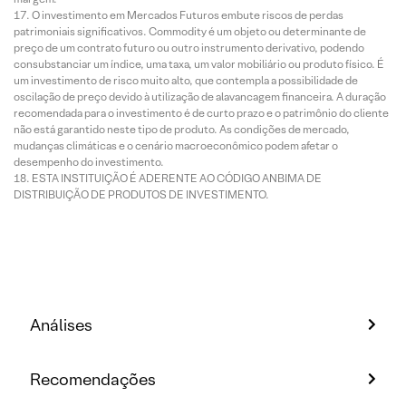
O investimento em Mercados Futuros embute riscos de perdas
patrimoniais significativos. Commodity é um objeto ou determinante de
preço de um contrato futuro ou outro instrumento derivativo, podendo
consubstanciar um índice, uma taxa, um valor mobiliário ou produto físico. É
um investimento de risco muito alto, que contempla a possibilidade de
oscilação de preço devido à utilização de alavancagem financeira. A duração
recomendada para o investimento é de curto prazo e o patrimônio do cliente
não está garantido neste tipo de produto. As condições de mercado,
mudanças climáticas e o cenário macroeconômico podem afetar o
desempenho do investimento.
ESTA INSTITUIÇÃO É ADERENTE AO CÓDIGO ANBIMA DE
DISTRIBUIÇÃO DE PRODUTOS DE INVESTIMENTO.
Análises
Recomendações